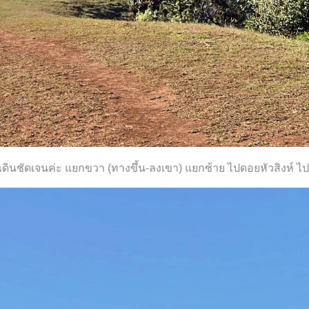
ดินชัดเจนค่ะ แยกขวา (ทางขึ้น-ลงเขา) แยกซ้าย ไปดอยหัวสิงห์ ไปเ