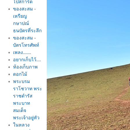
ปสการ์ด
ของสะสม -
เหรียญ
กษาปณ์
ธนบัตรที่ระลึก
ของสะสม -
บัตรโทรศัพท์
เพลง.......
อยากเก็บไว้....
ห้องเก็บภาพ
ดอกไม้
พระบรม
ราโชวาท พระ
ราชดำรัส
พระบาท
สมเด็จ
พระเจ้าอยู่หัว
นหลวง