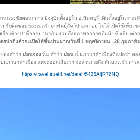
าถนนธงชัยตอนกลาง ปัจจุบันตั้งอยู่ใน อ.นันทบุรี เดิมตั้งอยู่ใน ต.แม่
ความรับผิดชอบของเขตรักษาพันธุ์สัตว์ป่าอมก๋อย ไม่ได้เปิดใช้เที่ยวช
เรื่องช้างป่าที่ออกมาหากิน รวมถึงสภาพอากาศที่แห้ง ซึ่งเสี่ยงต่อ
ยปกติแล้วจะเปิดให้ขึ้นประมาณวันที่ 1 พฤศจิกายน - 28 กุมภาพัน
าของคำว่า
ม่อนจอง
นั้น คำว่า
ม่อน
เป็นภาษาคำเมืองที่แปลว่า ดอ
เป็นภาษาคำเมือง แต่จะออกเสียงว่า จ๋อง หมายถึง ลักษณะจั่ว สามเหลี่
https://travel.trueid.net/detail/5436AljR76NQ