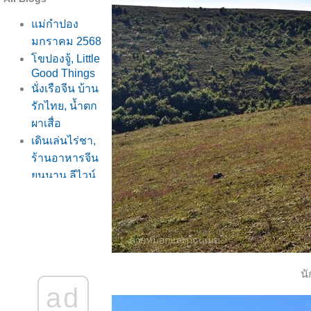
ม่กำปอง
มกราคม 2568
ขปองจู้, Little
Good Things
นั่งเรือจีน บ้าน
รักไทย, น้ำตก
ผาเสื่อ
เดินเล่นไร่ชา,
ร้านอาหารจีน
ูนนาน ลีไวน์
รักไท
ร้าน Little
Good Things,
ภูน้ำรักไท
บ้านรักไท
นั
พักที่วิวนา
ad
รีสอร์ท, จิบ
กาแฟ เดินเล่น