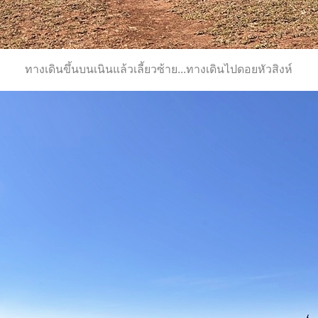
ทางเดินขึ้นบนเนินแล้วเลี้ยวซ้าย...ทางเดินไปดอยหัวสิงห์