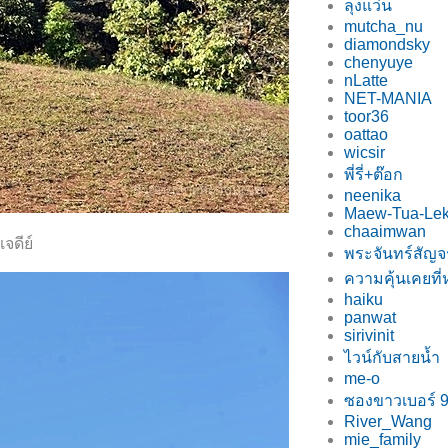
ลุงแว่น
mutcha_nu
diamondsky
chenyuye
nLatte
NET-MANIA
toor36
oattao
wicsir
พี่รี่+ต๊อก
neenika
Maew-Tua-Le
chaaimwan
จดีย์
พระจันทร์สัญจ
ความคุ้นเคยที
haiku
panwat
sirivinit
ไวน์กับสายน้ำ
me-o
ซองขาวเบอร์ 
River_Wang
mie_family