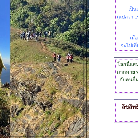
เป็น
(แปลว่า..
เมื
จะไปเที่
ลกนี้แสนก
มากมาย พ
กับคนอื่
ลิขสิทธ