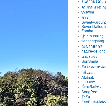
นความอ่อนไ
คนผ่านทางมา
yyswim
ดา ดา
Sweety-around
SevenDaffodil
Zantha
ปูขาเก เซมารู
tiensongsang
ณ ปลายฉัตร
nature-delight
นายรถซุง
SonSmile
ฮัลโลตอบหน่
กลิ่นดอ
Akitnak
pupaew
กึ่งยิงกึ่งผ่าน
SongPee
ังวัน
ZeeBlue-Melo