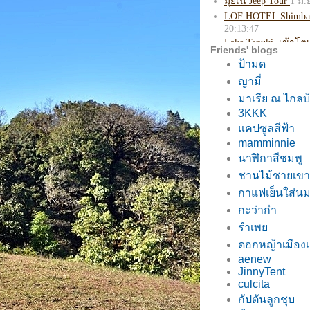
Friends' blogs
ป้ามด
ญามี่
มาเรีย ณ ไกลบ
3KKK
คปซูลสีฟ้า
mamminnie
นาฬิกาสีชมพู
ชานไม้ชายเขา
กาแฟเย็นใส่น
กะว่าก๋า
รำเพ
ดอกหญ้าเมือ
aenew
JinnyTent
culcita
กัปตันลูกชุบ