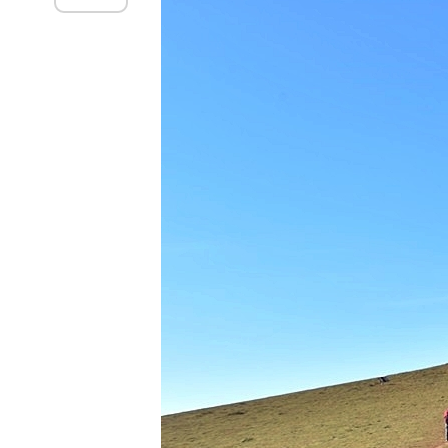
ที่เฮินไต
ม่ลาน้อ
บ้านละอูบ
อ.แม่ลาน้อย,
วัดถ้ำพระ
อ.แม่สะเรียง
พักที่บ้านห้ว
ห้อมโฮมสเตย์,
จิบกาแฟที่บ้าน
ม่ยายโฮม
สเตย์
พักกายพักใจที่
ม่ฮ่องสอน -
บ้านห้วยห้อม
อ.แม่ลาน้อ
ร้าน Dad's
Garden - ที่พัก
บ้านกลางดอ