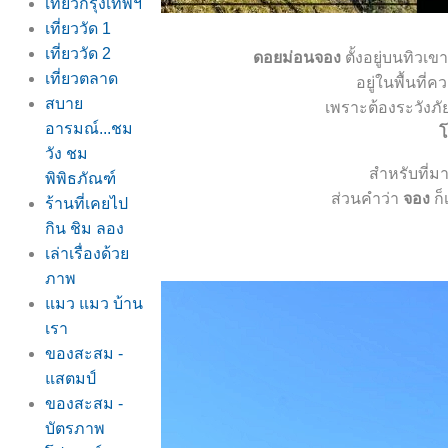
เที่ยวกรุงเทพฯ
เที่ยววัด 1
เที่ยววัด 2
ดอยม่อนจอง
ตั้งอยู่บนทิวเข
เที่ยวตลาด
อยู่ในพื้นที่
สบา
เพราะต้องระวังภัย
อารมณ์...ชม
ด
วัง ชม
สำหรับที่ม
พิพิธภัณฑ์
ส่วนคำว่า
จอง
ก็
ร้านที่เคยไป
กิน ชิม ลอง
เล่าเรื่องด้ว
ภาพ
มว แมว บ้าน
เรา
ของสะสม -
สตมป์
ของสะสม -
บัตรภาพ