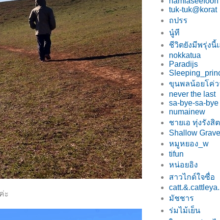
namfaseefoon
tuk-tuk@korat
ถปรร
นู๋ที
ชีวิตยังมีพรุ่งนี
nokkatua
Paradijs
Sleeping_prin
ขุนพลน้อยโค่ว
never the last
sa-bye-sa-by
numainew
ชายเอ ทุ่งรังสิต
Shallow Grav
หมูหยอง_w
tifun
หน่อยอิง
สาวไกด์ใจซื่อ
catt.&.cattleya.
ค่ะ
มัชชาร
ร่มไม้เย็น