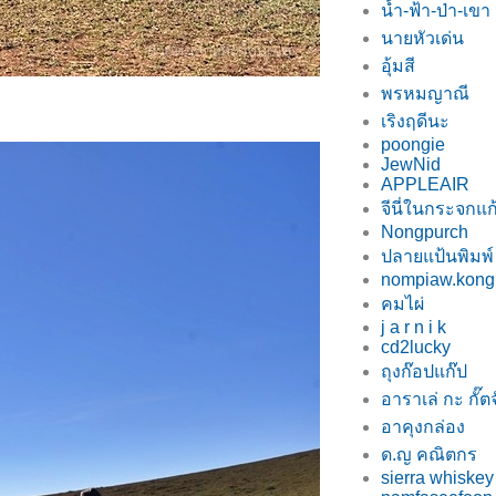
น้ำ-ฟ้า-ป่า-เขา
นายหัวเด่น
อุ้มสี
พรหมญาณี
เริงฤดีนะ
poongie
JewNid
APPLEAIR
จีนี่ในกระจกแก
Nongpurch
ปลายแป้นพิมพ์
nompiaw.kong
คมไผ่
j a r n i k
cd2lucky
ถุงก๊อปแก๊ป
อาราเล่ กะ กั๊ตจ
อาคุงกล่อง
ด.ญ คณิตกร
sierra whiskey