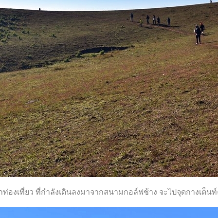
กท่องเที่ยว ที่กำลังเดินลงมาจากสนามกอล์ฟช้าง จะไปจุดกางเต็นท์