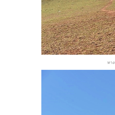
1 - อนุสรณ์
สถานมิตรภาพ
ไทย-ญี่ปุ่น
พักกายพักใจที่
ม่ฮ่องสอน -
ร้านกุงคุณลุง,
ระหว่างทางไป
ขุนยวม
พักกายพักใจที่
ทางเ
ม่ฮ่องสอน -
สะพานซูตอง
เป้ วัดภูสมณา
ราม
พักกายพักใจที่
ม่ฮ่องสอน -
เดินเล่น เดิน
กิน