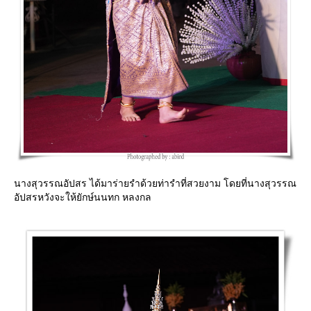
นางสุวรรณอัปสร ได้มาร่ายรำด้วยท่ารำที่สวยงาม โดยที่นางสุวรรณ
อัปสรหวังจะให้ยักษ์นนทก หลงกล