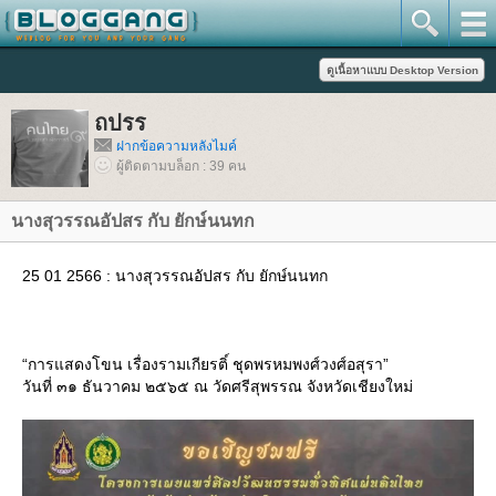
ถปรร
ฝากข้อความหลังไมค์
ผู้ติดตามบล็อก : 39 คน
นางสุวรรณอัปสร กับ ยักษ์นนทก
25 01 2566 : นางสุวรรณอัปสร กับ ยักษ์นนทก
“การแสดงโขน เรื่องรามเกียรติ์ ชุดพรหมพงศ์วงศ์อสุรา”
วันที่ ๓๑ ธันวาคม ๒๕๖๕ ณ วัดศรีสุพรรณ จังหวัดเชียงใหม่