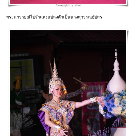
พระนารายณ์ไปจำแลงแปลงตัวเป็นนางสุวรรณอัปสร