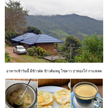
อาหารเช้าวันนี้ มีข้าวผัด ข้าวต้มหมู ไข่ดาว ปาท่องโก๋ กาแฟสด