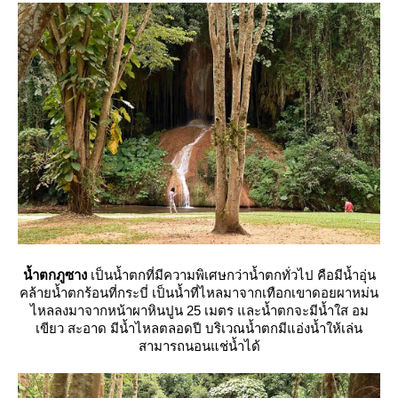
น้ำตกภูซาง
เป็นน้ำตกที่มีความพิเศษกว่าน้ำตกทั่วไป คือมีน้ำอุ่น
คล้ายน้ำตกร้อนที่กระบี่ เป็นน้ำที่ไหลมาจากเทือกเขาดอยผาหม่น
ไหลลงมาจากหน้าผาหินปูน 25 เมตร และน้ำตกจะมีน้ำใส อม
เขียว สะอาด มีน้ำไหลตลอดปี บริเวณน้ำตกมีแอ่งน้ำให้เล่น
สามารถนอนแช่น้ำได้