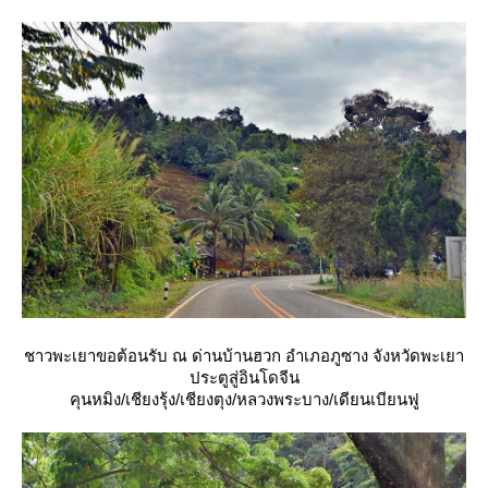
ชาวพะเยาขอต้อนรับ ณ ด่านบ้านฮวก อำเภอภูซาง จังหวัดพะเยา
ประตูสู่อินโดจีน
คุนหมิง/เชียงรุ้ง/เชียงตุง/หลวงพระบาง/เดียนเบียนฟู