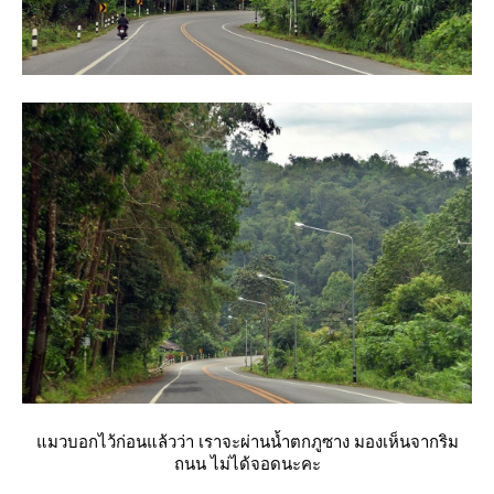
มวบอกไว้ก่อนแล้วว่า เราจะผ่านน้ำตกภูซาง มองเห็นจากริม
ถนน ไม่ได้จอดนะคะ