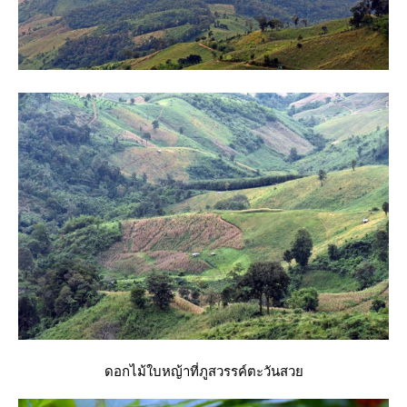
ดอกไม้ใบหญ้าที่ภูสวรรค์ตะวันสว