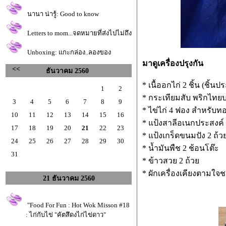
นานา น่ารู้: Good to know
Letters to mom...จดหมายที่ส่งไปไม่ถึง
Unboxing: แกะกล่อง..ลองของ
มาดูเครื่องปรุงกัน
<<
ธันวาคม 2560
* เนื้ออกไก่ 2 ชิ้น (ชิ้
1
2
* กระเทียมสับ พริกไทย
3
4
5
6
7
8
9
* ไข่ไก่ 4 ฟอง สำหรับ
10
11
12
13
14
15
16
* แป้งสาลีอเนกประสงค์
17
18
19
20
21
22
23
* แป้งเกร็ดขนมปัง 2 ถ้
24
25
26
27
28
29
30
* น้ำมันพืช 2 ช้อนโต๊ะ
31
* ข้าวสวย 2 ถ้ว
* ผักเครื่องเคียงตามใจ
21 ธันวาคม 2560
"Food For Fun : Hot Wok Misson #18
: ไก่กับไข่ "คัตสึดงไก่ไข่ดาว"