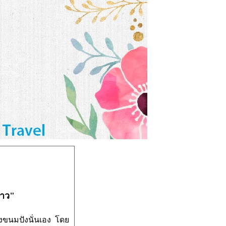
ดาว"
้งขนมปังนั่นเอง
ด