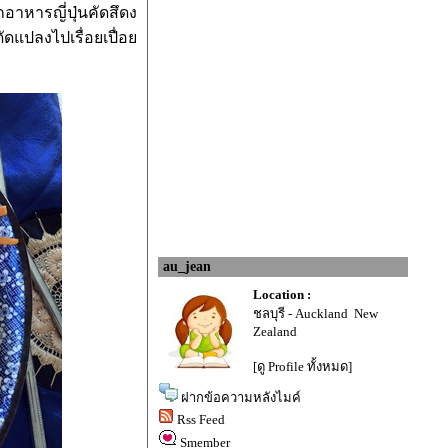
กอาหารญี่ปุ่น
คัดสึดง
ัดแปลงไปเรื่อยเปื่อ
au_jean
Location :
ชลบุรี - Auckland New
Zealand
[ดู Profile ทั้งหมด]
ฝากข้อความหลังไมค์
Rss Feed
Smember