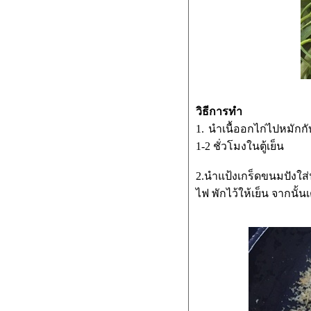
Chocolate Fudge Mud Cakes - คัพเค้ก
ชอคโคแลคฟัดจ์มัด
มัฟฟินโฮลมีลมิกซ์เบอร์รี่: Mixed
berry wholemeal muffins
วิธีการอบเกาลัดง่ายๆด้วยตัวเองที่บ้าน
เพียงมีเตาอบ
วิธีการทำ
ขนมสาลี่กรอบ(สาลี่ทิพย์)
1. นำเนื้ออกไก่ไปหมักกั
1-2 ชั่วโมงในตู้เย็น
Roasted ham with Maple-Mustard
glaze: แฮมอบราดซอสเมเปิ้ลและ
2.นำแป้งเกร็ดขนมปังใส่
มัสตาร์ด
ไฟ พักไว้ให้เย็น จากนั้น
Date Scones - สโคนอินทผลัม
ดัตช์แอปเปิ้ลพัพฟ์ - Appel Flappen
Mango Lassi - น้ำมะม่วงปั่นสไตล์
อินเดี
ขนมปังฟักทอง - Pumpkin bread