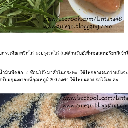
บกระเทียมพริกไก่ ผงปรุงรสไก่ (แต่สำหรับอุ๊เพิ่มซอสเทอริยากิเข้าไ
น้ำมันพืชสัก 2 ช้อนโต๊ะมาคั่วในกระทะ ใช้ไฟกลางจนกว่าแป้งจะเ
เตรียม
อุ่นเตาอบที่อุณหภูมิ 200 องศา ใช้ไฟบนล่าง รอไว้เลยค่ะ