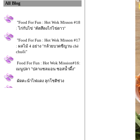
All Blog
"Food For Fun : Hot Wok Misson #18
: ไก่กับไข่ "คัตสึดงไก่ไข่ดาว"
"Food For Fun : Hot Wok Misson #17
: ผลไม้ 4 อย่าง "กล้วยบวดชีญวน chè
chuối"
Food For Fun : Hot Wok Mission#16:
เมนูปลา "ปลาแซลมอน ซอสน้ำผึ้ง"
ผัดคะน้าไฟแดง ลุกโชติช่วง
Mango Ice cream: ไอศครีมมะม่วง ไม่
ต้องใช้เครื่อง ไม่ต้องขูด ส่วนผสมเพียง
ค่ 3 อย่าง
Food For Fun : Hot Wok Mission#15:
เมนูอาหารปิ่นโต "แซนวิสทูน่า..หน้า
หมา"