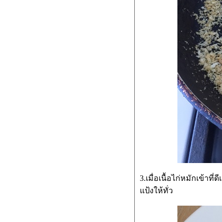
Lemon curd - เลม่อน เคริ์ด แยม
เปรี้ยวๆหวานๆ
3.เมื่อเนื้อไก่หมักเข้าท
ป้งให้ทั่ว