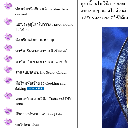
สูตรนี้จะไม่ใช้การทอด 
ท่องเที่ยวนิวซีแลนด์: Explore New
บบง่ายๆ แต่สไตล์คนบ้าน
Zealand
ต่รับรองรสชาติใช้ได้
เปิดประตูสู่โลกใบกว้าง:Travel around
the World
ห้องเรียนอังกฤษมหาสนุก
พาชิม..ริมทาง: อาหารนิวซีแลนด์
พาชิม...ริมทาง:อาหารนานาชาติ
สวนลับปริศนา:The Secret Garden
มือใหม่หัดเข้าครัว:Cooking and
Baking
ตกแต่งบ้าน งานฝีมือ:Crafts and DIY
Home
ชีวิตการทำงาน: Working Life
บ่นไปตามเรื่อง