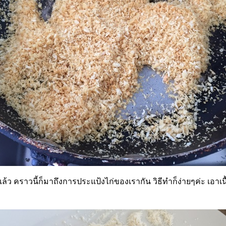
ี่ดีแล้ว คราวนี้ก็มาถึงการประแป้งไก่ของเรากัน วิธีทำก็ง่ายๆค่ะ เอาเ