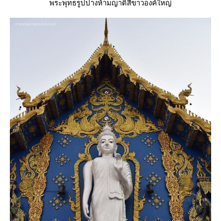
พระพุทธรูปปางห้ามญาติสีขาวองค์ใหญ่