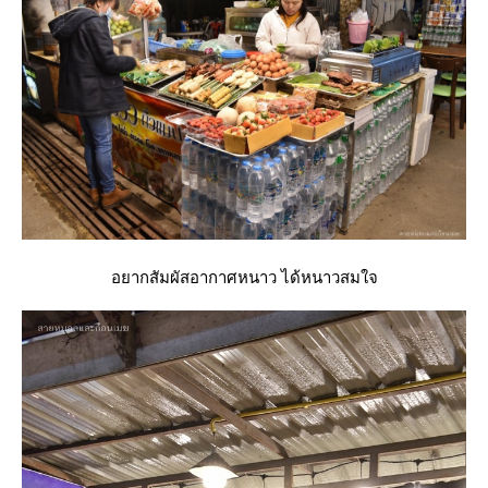
อยากสัมผัสอากาศหนาว ได้หนาวสมใจ