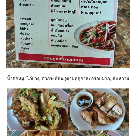
น้ำตกหมู, ไก่ย่าง, ตำกระท้อน (ตามฤดูกาล) อร่อยมาก, ตับหวาน