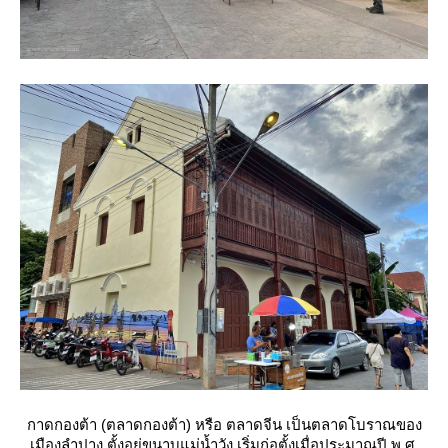
กาดกองต้า (ตลาดกองต้า) หรือ ตลาดจีน เป็นตลาดโบราณของ
เมืองลำปาง ตั้งอยู่ขนาบแม่น้ำวัง เริ่มก่อตั้งเมื่อประมาณปี พ.ศ.