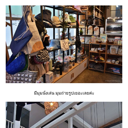
มีมุมนั่งเล่น มุมถ่ายรูปเยอะเลยค่ะ