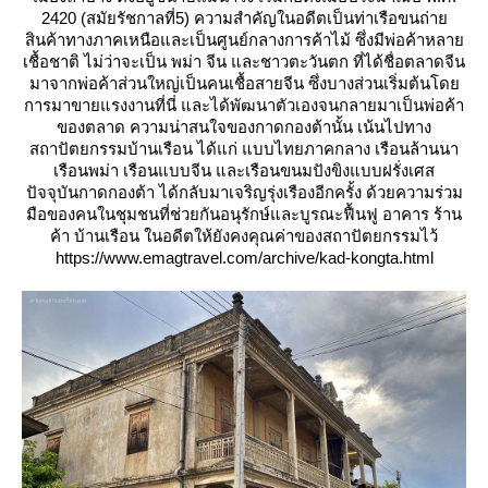
2420 (สมัยรัชกาลที่5) ความสำคัญในอดีตเป็นท่าเรือขนถ่า
สินค้าทางภาคเหนือและเป็นศูนย์กลางการค้าไม้ ซึ่งมีพ่อค้าหลา
เชื้อชาติ ไม่ว่าจะเป็น พม่า จีน และชาวตะวันตก ที่ได้ชื่อตลาดจีน
มาจากพ่อค้าส่วนใหญ่เป็นคนเชื้อสายจีน ซึ่งบางส่วนเริ่มต้นโด
การมาขายแรงงานที่นี่ และได้พัฒนาตัวเองจนกลายมาเป็นพ่อค้า
ของตลาด ความน่าสนใจของกาดกองต้านั้น เน้นไปทาง
สถาปัตยกรรมบ้านเรือน ได้แก่ แบบไทยภาคกลาง เรือนล้านนา
เรือนพม่า เรือนแบบจีน และเรือนขนมปังขิงแบบฝรั่งเศส
ปัจจุบันกาดกองต้า ได้กลับมาเจริญรุ่งเรืองอีกครั้ง ด้วยความร่วม
มือของคนในชุมชนที่ช่วยกันอนุรักษ์และบูรณะฟื้นฟู อาคาร ร้าน
ค้า บ้านเรือน ในอดีตให้ยังคงคุณค่าของสถาปัตยกรรมไว้
https://www.emagtravel.com/archive/kad-kongta.html