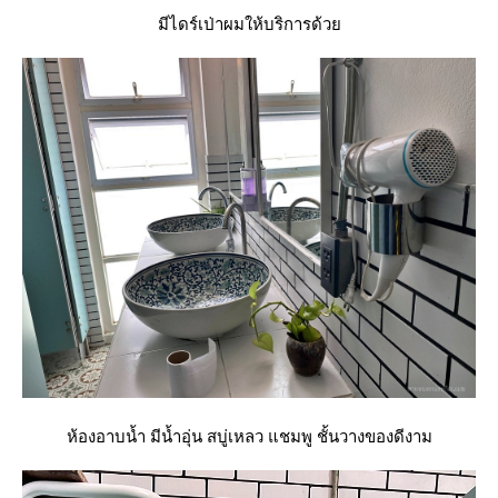
มีไดร์เป่าผมให้บริการด้ว
ห้องอาบน้ำ มีน้ำอุ่น สบู่เหลว แชมพู ชั้นวางของดีงาม