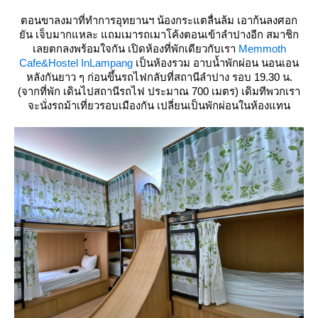
ตอนขาลงมาที่ทำการอุทยานฯ น้องกระแตลื่นล้ม เอาก้นลงศอก
ัน เจ็บมากแหละ แถมเมารถเมาโค้งตอนเข้าลำปางอีก สมาชิก
เลยตกลงพร้อมใจกัน เปิดห้องที่พักเดียวกับเรา
Memmoth
Cafe&Hostel InLampang
เป็นห้องรวม อาบน้ำพักผ่อน นอนเอน
หลังกันยาว ๆ ก่อนขึ้นรถไฟกลับที่สถานีลำปาง รอบ 19.30 น.
(จากที่พัก เดินไปสถานีรถไฟ ประมาณ 700 เมตร) เดิมทีพวกเรา
จะนั่งรถม้าเที่ยวรอบเมืองกัน เปลี่ยนเป็นพักผ่อนในห้องแทน