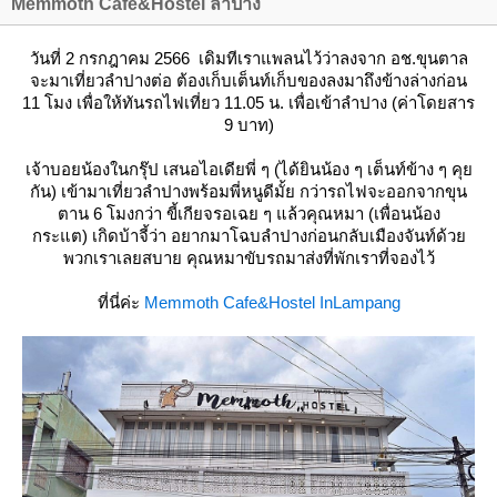
Memmoth Cafe&Hostel ลำปาง
วันที่ 2 กรกฎาคม 2566 เดิมทีเราแพลนไว้ว่าลงจาก อช.ขุนตาล
จะมาเที่ยวลำปางต่อ ต้องเก็บเต็นท์เก็บของลงมาถึงข้างล่างก่อน
11 โมง เพื่อให้ทันรถไฟเที่ยว 11.05 น. เพื่อเข้าลำปาง (ค่าโดยสาร
9 บาท)
เจ้าบอยน้องในกรุ๊ป เสนอไอเดียพี่ ๆ (ได้ยินน้อง ๆ เต็นท์ข้าง ๆ คุ
กัน) เข้ามาเที่ยวลำปางพร้อมพี่หนูดีมั้ย กว่ารถไฟจะออกจากขุน
ตาน 6 โมงกว่า ขี้เกียจรอเฉย ๆ แล้วคุณหมา (เพื่อนน้อง
กระแต) เกิดบ้าจี้ว่า อยากมาโฉบลำปางก่อนกลับเมืองจันท์ด้ว
พวกเราเลยสบาย คุณหมาขับรถมาส่งที่พักเราที่จองไว้
ที่นี่ค่ะ
Memmoth Cafe&Hostel InLampang