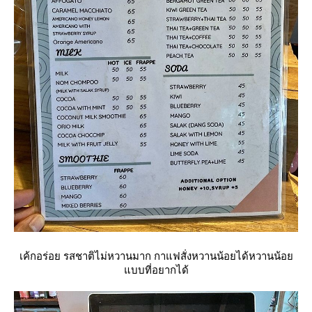
เค้กอร่อย รสชาติไม่หวานมาก กาแฟสั่งหวานน้อยได้หวานน้อ
บบที่อยากได้