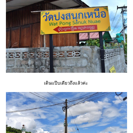
เดินแป๊บเดียวถึงแล้วค่ะ