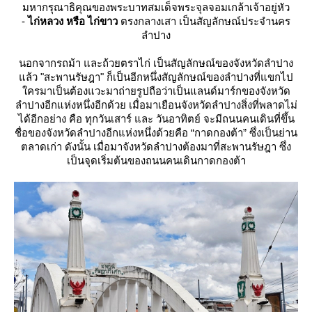
มหากรุณาธิคุณของพระบาทสมเด็จพระจุลจอมเกล้าเจ้าอยู่หัว
-
ไก่หลวง หรือ ไก่ขาว
ตรงกลางเสา เป็นสัญลักษณ์ประจำนคร
ลำปาง
นอกจากรถม้า และถ้วยตราไก่ เป็นสัญลักษณ์ของจังหวัดลำปาง
ล้ว "สะพานรัษฎา" ก็เป็นอีกหนึ่งสัญลักษณ์ของลำปางที่แขกไป
ครมาเป็นต้องแวะมาถ่ายรูปถือว่าเป็นแลนด์มาร์กของจังหวัด
ลำปางอีกแห่งหนึ่งอีกด้วย เมื่อมาเยือนจังหวัดลำปางสิ่งที่พลาดไม่
ได้อีกอย่าง คือ ทุกวันเสาร์ และ วันอาทิตย์ จะมีถนนคนเดินที่ขึ้น
ชื่อของจังหวัดลำปางอีกแห่งหนึ่งด้วยคือ “กาดกองต้า” ซึ่งเป็นย่าน
ตลาดเก่า ดังนั้น เมื่อมาจังหวัดลำปางต้องมาที่สะพานรัษฎา ซึ่ง
เป็นจุดเริ่มต้นของถนนคนเดินกาดกองต้า