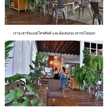
เราจะชาร์จแบตโทรศัพท์ และนั่งเล่นรอเวลารถไฟออก