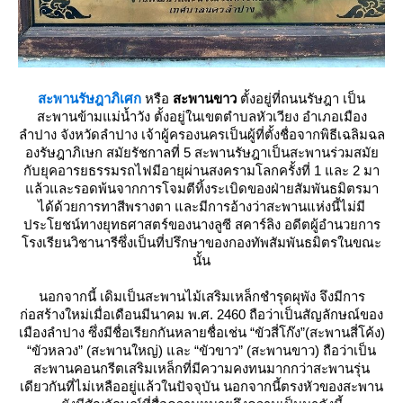
สะพานรัษฎาภิเศก
หรือ
สะพานขาว
ตั้งอยู่ที่ถนนรัษฎา เป็น
สะพานข้ามแม่น้ำวัง ตั้งอยู่ในเขตตำบลหัวเวียง อำเภอเมือง
ลำปาง จังหวัดลำปาง เจ้าผู้ครองนครเป็นผู้ที่ตั้งชื่อจากพิธีเฉลิมฉล
องรัษฎาภิเษก สมัยรัชกาลที่ 5 สะพานรัษฎาเป็นสะพานร่วมสมั
กับยุคอารยธรรมรถไฟมีอายุผ่านสงครามโลกครั้งที่ 1 และ 2 มา
ล้วและรอดพ้นจากการโจมตีทิ้งระเบิดของฝ่ายสัมพันธมิตรมา
ได้ด้วยการทาสีพรางตา และมีการอ้างว่าสะพานแห่งนี้ไม่มี
ประโยชน์ทางยุทธศาสตร์ของนางลูซี สคาร์ลิง อดีตผู้อำนวยการ
รงเรียนวิชานารีซึ่งเป็นที่ปรึกษาของกองทัพสัมพันธมิตรในขณะ
นั้น
นอกจากนี้ เดิมเป็นสะพานไม้เสริมเหล็กชำรุดผุพัง จึงมีการ
ก่อสร้างใหม่เมื่อเดือนมีนาคม พ.ศ. 2460 ถือว่าเป็นสัญลักษณ์ของ
เมืองลำปาง ซึ่งมีชื่อเรียกกันหลายชื่อเช่น “ขัวสี่โก๊ง”(สะพานสี่โค้ง)
“ขัวหลวง” (สะพานใหญ่) และ “ขัวขาว” (สะพานขาว) ถือว่าเป็น
สะพานคอนกรีตเสริมเหล็กที่มีความคงทนมากกว่าสะพานรุ่น
เดียวกันที่ไม่เหลืออยู่แล้วในปัจจุบัน นอกจากนี้ตรงหัวของสะพาน