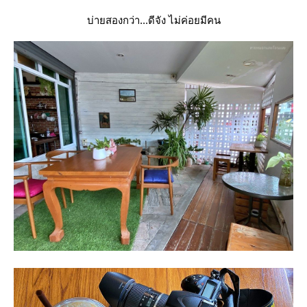
บ่ายสองกว่า...ดีจัง ไม่ค่อยมีคน