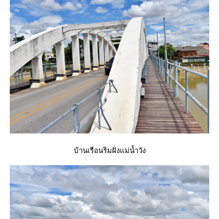
บ้านเรือนริมฝั่งแม่น้ำวัง