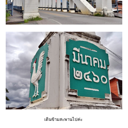
เดินข้ามสะพานไปค่ะ