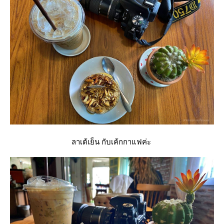
ลาเต้เย็น กับเค้กกาแฟค่ะ