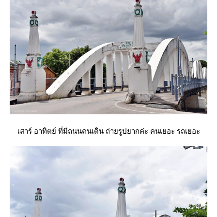
เสาร์ อาทิตย์ ที่มีถนนคนเดิน ถ่ายรูปยากค่ะ คนเยอะ รถเยอะ