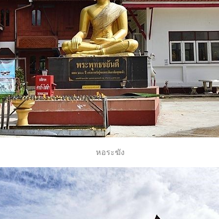
หอระฆัง