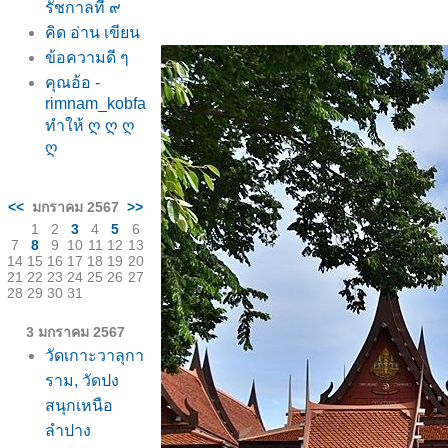
รัชกาลที่ ๙
คิด อ่าน เขียน
ข้อความดี ๆ
คุณอ้อ -
rimnam_kobfa
ทำให้ ღ ღ ღ
ღ
<<
มกราคม 2567
>>
1
2
3
4
5
6
7
8
9
10
11
12
13
14
15
16
17
18
19
20
21
22
23
24
25
26
27
28
29
30
31
3 มกราคม 2567
วัดเกาะวาลุกา
ราม, วัดปง
สนุกเหนือ
ลำปาง