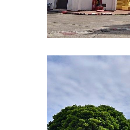
Garden - ที่พัก
บ้านกลางดอ
1 - อนุสรณ์
สถานมิตรภาพ
ไทย-ญี่ปุ่น
พักกายพักใจที่
ม่ฮ่องสอน -
ร้านกุงคุณลุง,
ระหว่างทางไป
ขุนยวม
พักกายพักใจที่
ม่ฮ่องสอน -
สะพานซูตอง
เป้ วัดภูสมณา
ราม
พักกายพักใจที่
ม่ฮ่องสอน -
เดินเล่น เดิน