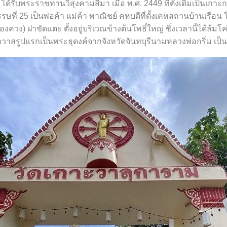
 ได้รับพระราชทานวิสุงคามสีมา เมื่อ พ.ศ. 2449 ที่ตั้งเดิมเป็นเกาะกล
รรษที่ 25 เป็นพ่อค้า แม่ค้า พาณิชย์ คหบดีที่ตั้งเคหสถานบ้านเรื
ตองควง) ฝาขัดแตะ ตั้งอยู่บริเวณข้างต้นโพธิ์ใหญ่ ซึ่งเวลานี้ได้ล้
าวาสรูปแรกเป็นพระธุดงค์จากจังหวัดจันทบุรีนามหลวงพ่อกริ่ม เป็น