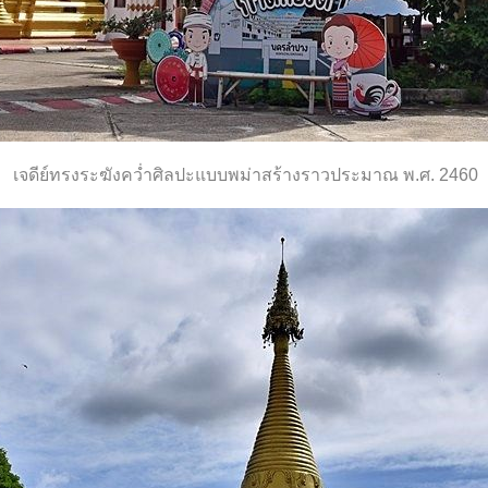
เจดีย์ทรงระฆังคว่ำศิลปะแบบพม่าสร้างราวประมาณ พ.ศ. 2460