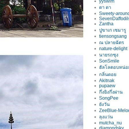
yyswim
ดา ดา
Sweety-around
SevenDaffodil
Zantha
ปูขาเก เซมารู
tiensongsang
ณ ปลายฉัตร
nature-delight
นายรถซุง
SonSmile
ฮัลโลตอบหน่
กลิ่นดอ
Akitnak
pupaew
กึ่งยิงกึ่งผ่าน
SongPee
ังวัน
ZeeBlue-Melo
ลุงแว่น
mutcha_nu
diamondsky