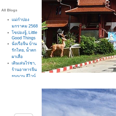
All Blogs
ม่กำปอง
มกราคม 2568
ขปองจู้, Little
Good Things
นั่งเรือจีน บ้าน
รักไทย, น้ำตก
ผาเสื่อ
เดินเล่นไร่ชา,
ร้านอาหารจีน
ูนนาน ลีไวน์
รักไท
ร้าน Little
Good Things,
ภูน้ำรักไท
บ้านรักไท
พักที่วิวนา