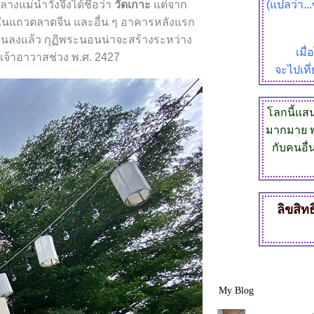
างแม่น้ำวังจึงได้ชื่อว่า
วัดเกาะ
ต่จาก
(แปลว่า..
อน ในแถวตลาดจีน และอื่น ๆ อาคารหลังแรก
มโค่นลงแล้ว กุฏิพระนอนน่าจะสร้างระหว่าง
เมื
เจ้าอาวาสช่วง พ.ศ. 2427
จะไปเที่
ลกนี้แสนก
มากมาย พ
กับคนอื่
ลิขสิทธ