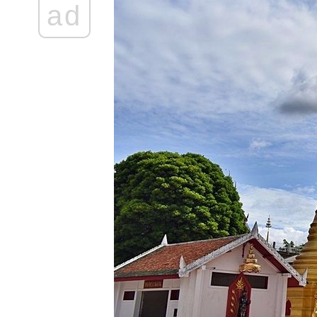
ad
รีสอร์ท, จิบ
กาแฟ เดินเล่น
ที่เฮินไต
ม่ลาน้อ
บ้านละอูบ
อ.แม่ลาน้อย,
วัดถ้ำพระ
อ.แม่สะเรียง
พักที่บ้านห้ว
ห้อมโฮมสเตย์,
จิบกาแฟที่บ้าน
ม่ยายโฮม
สเตย์
พักกายพักใจที่
ม่ฮ่องสอน -
บ้านห้วยห้อม
อ.แม่ลาน้อ
ร้าน Dad's