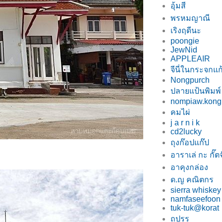
อุ้มสี
พรหมญาณี
เริงฤดีนะ
poongie
JewNid
APPLEAIR
จีนี่ในกระจกแก
Nongpurch
ปลายแป้นพิมพ์
nompiaw.kong
คมไผ่
j a r n i k
cd2lucky
ถุงก๊อปแก๊ป
อาราเล่ กะ กั๊ตจ
อาคุงกล่อง
ด.ญ คณิตกร
sierra whiskey
namfaseefoon
tuk-tuk@korat
ถปรร