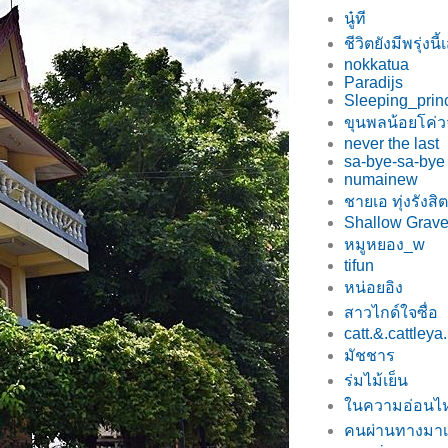
นู๋ที
ชีวิตยังมีพรุ่งนี
nokkatua
Paradijs
Sleeping_prin
ขุนพลน้อยโค่ว
never the last
sa-bye-sa-by
numainew
ชายเอ ทุ่งรังสิต
Shallow Grav
หมูหยอง_w
tifun
หน่อยอิง
สาวไกด์ใจซื่อ
catt.&.cattleya.
มัชชาร
ร่มไม้เย็น
นความอ่อนไ
คนผ่านทางมา