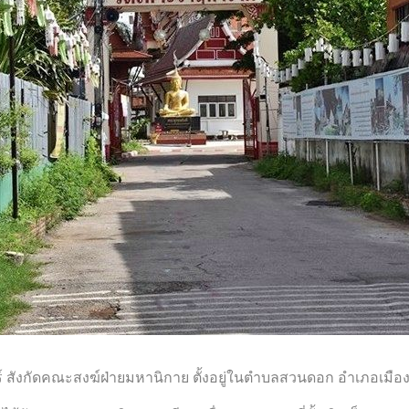
 สังกัดคณะสงฆ์ฝ่ายมหานิกาย ตั้งอยู่ในตำบลสวนดอก อำเภอเมือง จั