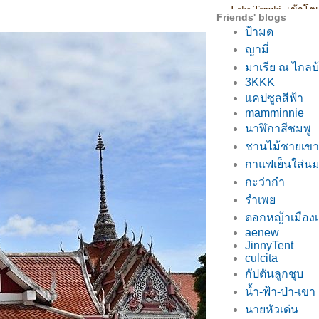
Friends' blogs
ป้ามด
ญามี่
มาเรีย ณ ไกลบ
3KKK
คปซูลสีฟ้า
mamminnie
นาฬิกาสีชมพู
ชานไม้ชายเขา
กาแฟเย็นใส่น
กะว่าก๋า
รำเพ
ดอกหญ้าเมือ
aenew
JinnyTent
culcita
กัปตันลูกชุบ
น้ำ-ฟ้า-ป่า-เขา
นายหัวเด่น