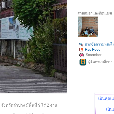
สายหมอกและก้อนเมฆ
ฝากข้อความหลังไม
Rss Feed
Smember
ผู้ติดตามบล็อก :
เป็นคุณแ
งหวัดลำปาง มีพื้นที่ 9 ไร่ 2 งาน
เป็น