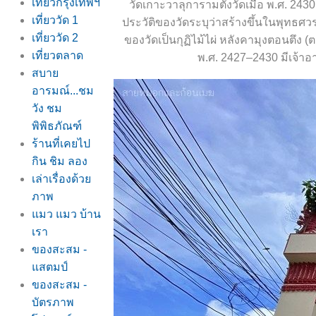
เที่ยวกรุงเทพฯ
วัดเกาะวาลุการามตั้งวัดเมื่อ พ.ศ. 2430
เที่ยววัด 1
ประวัติของวัดระบุว่าสร้างขึ้นในพุทธศว
เที่ยววัด 2
ของวัดเป็นกุฏิไม้ไผ่ หลังคามุงตอนตึง (
เที่ยวตลาด
พ.ศ. 2427–2430 มีเจ้าอ
สบา
อารมณ์...ชม
วัง ชม
พิพิธภัณฑ์
ร้านที่เคยไป
กิน ชิม ลอง
เล่าเรื่องด้ว
ภาพ
มว แมว บ้าน
เรา
ของสะสม -
สตมป์
ของสะสม -
บัตรภาพ