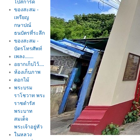
ปสการ์ด
ของสะสม -
เหรียญ
กษาปณ์
ธนบัตรที่ระลึก
ของสะสม -
บัตรโทรศัพท์
เพลง.......
อยากเก็บไว้....
ห้องเก็บภาพ
ดอกไม้
พระบรม
ราโชวาท พระ
ราชดำรัส
พระบาท
สมเด็จ
พระเจ้าอยู่หัว
นหลวง