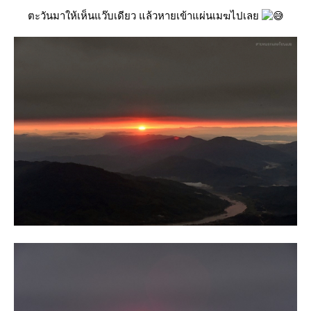
ตะวันมาให้เห็นแว๊บเดียว แล้วหายเข้าแผ่นเมฆไปเล