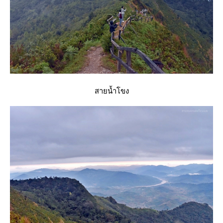
สายน้ำโขง