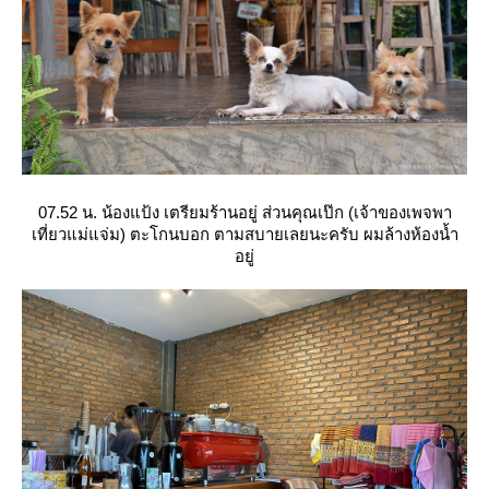
07.52 น. น้องแป้ง เตรียมร้านอยู่ ส่วนคุณเป๊ก (เจ้าของเพจพา
เที่ยวแม่แจ่ม) ตะโกนบอก ตามสบายเลยนะครับ ผมล้างห้องน้ำ
อยู่