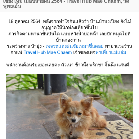
เชียงใหม่ เมื่อปลายฝน 2564 - Travel Hub Mae Chaem, วัด
พุทธเอ้น
18 ตุลาคม 2564 หลังจากทำใจกันแล้วว่า บ้านป่าบงเปียง ยังไม่
อนุญาตให้นักท่องเที่ยวขึ้นไป
ภารกิจตามหานาขั้นบันได แบบหวังน้ำบ่อหน้า เลยปักหมุดไปที่
บ้านกองกาน
ระหว่างทาง น้ายุ่ง -
เพจรถแดงฝนชัยเหมาขึ้นดอ
พามาแวะร้าน
กาแฟ
Travel Hub Mae Chaem
เจ้าของเพจ
พาเที่ยวแม่แจ่ม
พนักงานต้อนรับเยอะเลยค่ะ ถั่วเน่า ข้าวนึ่ง พริกข่า จิ้นนึ่ง แสนดี