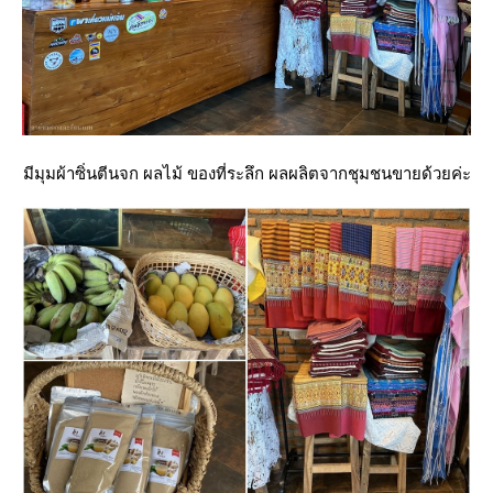
มีมุมผ้าซิ่นตีนจก ผลไม้ ของที่ระลึก ผลผลิตจากชุมชนขายด้วยค่ะ