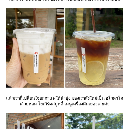
ล้วเราก็เปลี่ยนใจยกกาแฟให้น้ายุ่ง ของเราสั่งใหม่เป็น อโวคาโด
กล้วยหอม โยเกิร์ตสมูทตี้ เมนูเครื่องดื่มเยอะเลยค่ะ