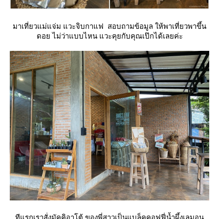
มาเที่ยวแม่แจ่ม แวะจิบกาแฟ สอบถามข้อมูล ให้พาเที่ยวพาขึ้น
ดอย ไม่ว่าแบบไหน แวะคุยกับคุณเป๊กได้เลยค่ะ
ทีแรกเราสั่งมัคคิอาโต้ ของพี่สาวเป็นแบล็คคอฟฟี่น้ำผึ้งเลมอน