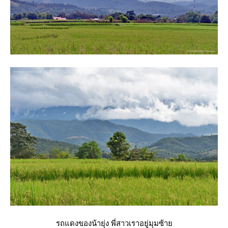
รถแดงของน้ายุ่ง พี่สาวเราอยู่มุมซ้า