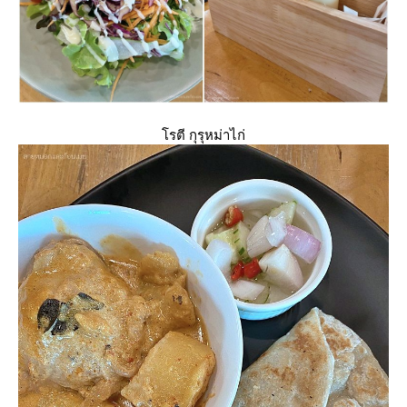
รตี กุรุหม่าไก่