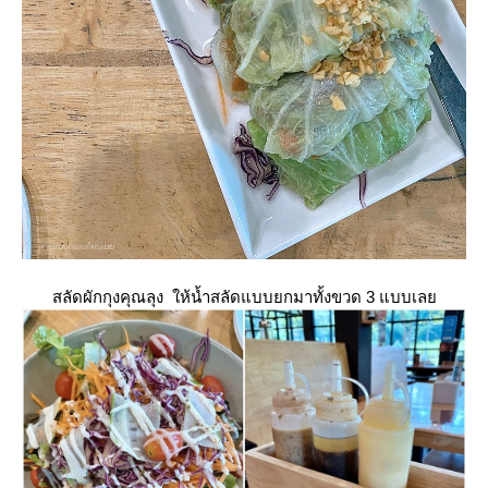
สลัดผักกุงคุณลุง ให้น้ำสลัดแบบยกมาทั้งขวด 3 แบบเล