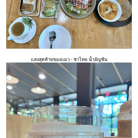
สงสุดท้ายของแมว - ชาไทย น้ำอัญชัน