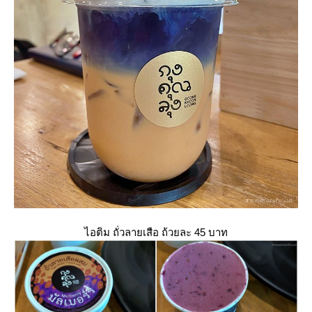
ไอติม ถั่วลายเสือ ถ้วยละ 45 บาท