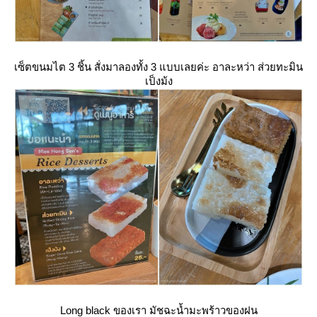
เซ็ตขนมไต 3 ชิ้น สั่งมาลองทั้ง 3 แบบเลยค่ะ อาละหว่า ส่วยทะมิน
เป็งม้ง
Long black ของเรา มัชฉะน้ำมะพร้าวของฝน