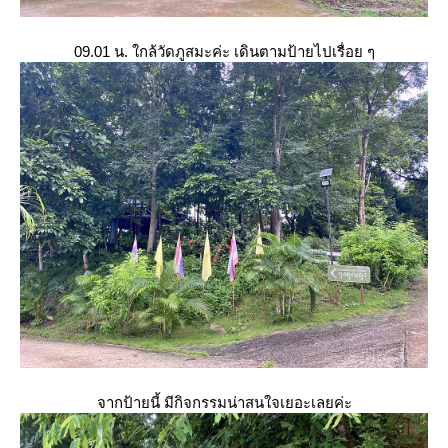
09.01 น. ใกล้วัดภูสมะค่ะ เดินตามป้ายไปเรื่อย ๆ
จากป้ายนี้ มีกิจกรรมน่าสนใจเยอะเลยค่ะ