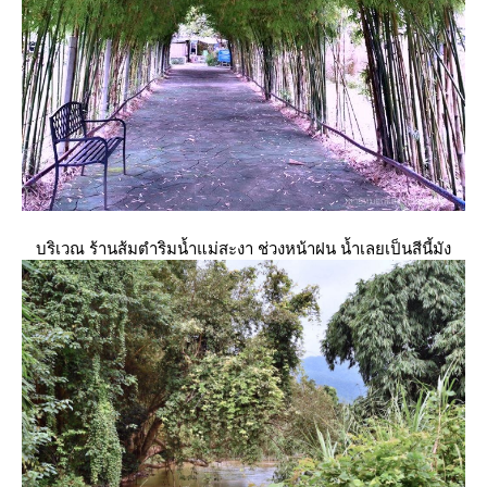
บริเวณ ร้านส้มตำริมน้ำแม่สะงา ช่วงหน้าฝน น้ำเลยเป็นสีนี้มัง