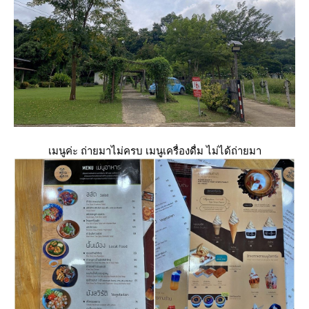
เมนูค่ะ ถ่ายมาไม่ครบ เมนูเครื่องดื่ม ไม่ได้ถ่ายมา