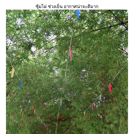
ซุ้มไผ่ ช่วงเย็น อากาศน่าจะดีมาก