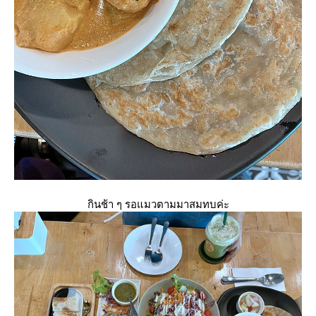
กินช้า ๆ รอแมวตามมาสมทบค่ะ