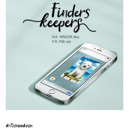
คำโปรยหลังปก