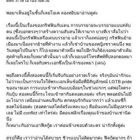
ดีค่ะ ภาษาอ่านง่ายด้ว
พอมาเห็นอยู่ในชั้นก็เลยโอเค ลองหยิบมาอ่านดูค่ะ
เรื่องนี้เป็นเรื่องของกริฟฟินกับเดน การบรรยายจะบรรยายแบบสลับ
คน (ซึ่งบอกตรงๆว่าสร้างความสับสนให้เรามาก บางทีเราลืมไปว่า
ตอนนี้เป็นกริฟฟินหรือเดนบรรยาย แล้วเราก็งงหน่อยๆ) กริฟฟินย้า
เมืองมาเนื่องจากย้ายที่ทำงาน แล้วก็เช่าบ้านของหญิงชราคนนึง พอ
วันหยุดไปปีนเขา ก็ไปเจอหมาตัวหนึ่ง พอไปอีกวันก็ยังเจอหมาตัวเดิม
สุดท้ายก็เลยเก็บหมาตัวนั้นมา แล้วก็เจอเบอร์โทรศัพท์ที่ปลอกคอหมา
ก็เลยโทรไป ก็เจอกับพระเอกซึ่งเป็นเจ้าของหมา (เดน)
พอถึงตรงนี้ทั้งสองคนนี้ก็เริ่มจีบกันอย่างรวดเร็วค่ะ จริงๆมันน่ารักนะ
ไม่ว่าจะเป็นการจงใจให้พระเอกเห็นข้อมือที่มีสัญลักษณ์ LGTB pride
ของนายเอก การแบบเข้าหากันแบบอ้อมๆในช่วงแรกๆ แต่พอใจตรง
กันปุ้บ สองคนนี้ก็กระโจนเข้าหากันตลอดเลยค่ะ จริงๆ พลอตมันไม่มี
อะไรมาก เหมือนอ่านคนจีบกัน ตกหลุมรักกันมากกว่า แล้วเอนซีก็
ฮอตไม่น้อยค่ะ (ฮอตตามสไตล์ฝรั่งแหละนะ) คือมันแทบไม่มีอุปสรรค
เลย ไม่มี conflict เท่าไหร่ค่ะ มีคอนฟลิกเรื่องคุณเจ้าของบ้านเช่านิด
นึง
ก็เหมาะกับอ่านเอาฟีลกู้ด เราค่อนข้างชอบตัวละคร น่ารักทั้งคู่ค่ะ
สรุปก็คือ เราว่าอ่านได้สบายๆ ชิวๆแบบไม่คิดมากค่ะ ฟีลกู้ดมากๆ ถ้า