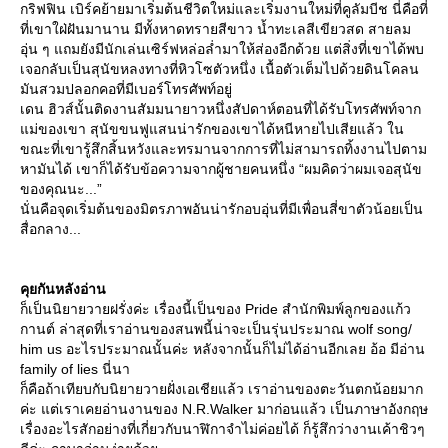
กริฟฟิน เบิร์คย้ายมาเริ่มต้นชีวิตใหม่และเริ่มงานใหม่ที่คูลัมบีช นี่คือที่
ที่เขาใฝ่ฝันมานาน มีทั้งหาดทรายสีขาว น้ำทะเลสีเขียวสด สายลม
อุ่น ๆ แถมยังมีนักเล่นเซิร์ฟหล่อล่ำมาให้ส่องอีกด้วย แต่สิ่งที่เขาได้พบ
เจอกลับเป็นสุนัขหลงทางที่หิวโซตัวหนึ่ง เนื้อตัวเต็มไปด้วยดินโคลน
มันสวมปลอกคอที่มีเบอร์โทรศัพท์อยู่
เดน ฮิวส์นั้นติดงานสัมมนายาวหนึ่งสัปดาห์ตอนที่ได้รับโทรศัพท์จาก
ม่ของเขา สุนัขขนฟูแสนน่ารักของเขาได้หนีหายไปเสียแล้ว ใน
ขณะที่เขารู้สึกสิ้นหวังและทรมานจากการที่ไม่สามารถทิ้งงานไปตาม
หามันได้ เขาก็ได้รับข้อความจากผู้ชายคนหนึ่ง “ผมคิดว่าผมเจอสุนัข
ของคุณนะ...”
นั่นคือจุดเริ่มต้นของมิตรภาพอันน่ารักอบอุ่นที่มีเพื่อนสี่ขาตัวน้อยเป็น
สื่อกลาง...
คุยกันหลังอ่าน
ก็เป็นนิยายวายฝรั่งค่ะ เรื่องนี้เป็นของ Pride สำนักพิมพ์ลูกของแก้ว
กานต์ ล่าสุดที่เราอ่านของสนพนี้น่าจะเป็นรุ่นประมาณ wolf song/
him us อะไรประมาณนั้นค่ะ หลังจากนั้นก็ไม่ได้อ่านอีกเลย อ้อ มีอ่าน
family of lies นี่นา
ก็คือถ้าเทียบกับนิยายวายฝั่งเอเชียแล้ว เราอ่านของตะวันตกน้อยมาก
ค่ะ แต่เราเคยอ่านงานของ N.R.Walker มาก่อนแล้ว เป็นภาษาอังกฤษ
เรื่องอะไรสักอย่างที่เกี่ยวกับนาฬิกาจำไม่ค่อยได้ ก็รู้สึกว่างานเค้าชิวๆ