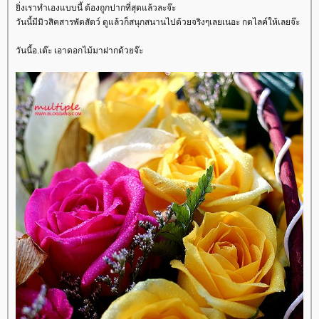
ิ่งเราทำเองแบบนี้ ต้องถูกปากที่สุดแล้วละจ๊ะ
วันนี้มีมิวสิคสารพัดสัตว์ ดูแล้วก็สนุกสนานไปด้วยจริงๆเลยเนอะ กดไลค์ให้เลยจ๊ะ
วันนี้อ.เต๊ะ เอาดอกไม้มาฝากด้วยจ๊ะ