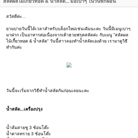
สลัดผลไม้เกี้ยวทอด & น้ำสลัด... มื้อเบาๆ ในวันพักผ่อน
สวัสดีค่ะ...
ามบ่ายวันนี้ได้เวลาสำหรับบล็อกใหม่เช่นเดิมนะคะ วันนี้มีเมนูเบาๆ
มาฝาก เป็นอาหารต่อเนื่องจากเต้าฮวยฟรุตสลัดค่ะ กับเมนู "สลัดผล
ไม้เกี้ยวทอด & น้ำสลัด" วันนี้สาวลองทำน้ำสลัดเองด้วย เรามาดูวิธี
ทำกันค่ะ
วันนี้จะเริ่มจากวิธีทำน้ำสลัดกันก่อนเลยนะคะ
น้ำสลัด...เครื่องปรุง
น้ำส้มสายชู 3 ช้อนโต๊ะ
น้ำตาลทราย 3 ช้อนโต๊ะ