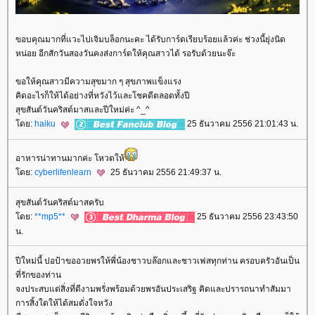
ขอบคุณมากที่แวะไปเจิมบล็อกนะคะ ได้รับการ์ดเรียบร้อยแล้วค่ะ ช่วงนี้ยุ่งนิด
หน่อย อีกสักวันสองวันคงส่งการ์ดให้คุณสาวได้ รอรับด้วยนะจ๊ะ
ขอให้คุณสาวมีความสุขมาก ๆ สุขภาพแข็งแรง
คิดอะไรก็ให้ได้อย่างที่หวังไว้และโชคดีตลอดทั้งปี
สุขสันต์วันคริสต์มาสและปีใหม่ค่ะ ^_^
ดย:
haiku
25 ธันวาคม 2556 21:01:43 น.
อาหารน่าทานมากค่ะ โหวตให้
ดย:
cyberlifenlearn
25 ธันวาคม 2556 21:49:37 น.
สุขสันต์วันคริสต์มาสครับ
ดย:
**mp5**
25 ธันวาคม 2556 23:43:50
น.
ปีใหม่นี้ ปอป้าขออวยพรให้พี่น้องชาวบล๊อกและชาวเฟสทุกท่าน ครอบครัวอันเป็น
ที่รักของท่าน
จงประสบแต่สิ่งที่ดีงามพรั่งพร้อมด้วยพรอันประเสริฐ คิดและปรารถนาทำสัมมา
การสิ้งใดให้ได้สมดั่งใจหวัง