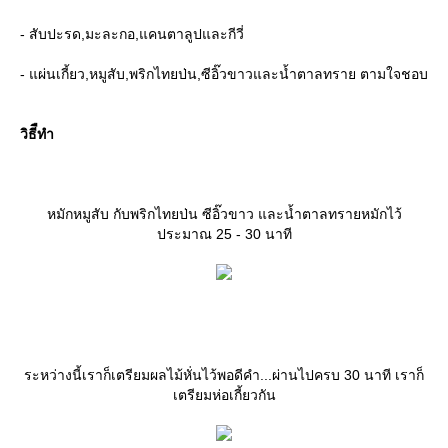
- สับปะรด,มะละกอ,แคนตาลูปและกีวี่
- แผ่นเกี้ยว,หมูสับ,พริกไทยป่น,ซีอิ๊วขาวและน้ำตาลทราย ตามใจชอบ
วิธีืทำ
หมักหมูสับ กับพริกไทยป่น ซีอิ๊วขาว และน้ำตาลทรายหมักไว้
ประมาณ 25 - 30 นาที
ระหว่างนี้เราก็เตรียมผลไม้หั่นไว้พอดีคำ...ผ่านไปครบ 30 นาที เราก็
เตรียมห่อเกี้ยวกัน