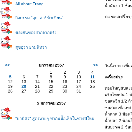
All about Trang
น้ำมันงา 1 ช้
ปล.ซอสเปรี้ยว,น้
กิจกรรม "ลุย! ล่า! ท้าเขียน"
ของกินของฝากจากตรัง
สุขอุรา ยามนิทรา
<<
มกราคม 2557
>>
วันนี้เราจะเพ
1
2
3
4
5
6
7
8
9
10
11
เครื่องปรุง
12
13
14
15
16
17
18
19
20
21
22
23
24
25
หอมใหญ่สับละเ
26
27
28
29
30
31
พริกไทยป่น 1 
ซอสพริก 1/2 ถ
5 มกราคม 2557
ซอสมะเขือเทศ 
น้ำตาล 3 ช้อน
"บาบีคิว" สูตรง่ายๆ ทำกินมื้อเล็กในช่วงปีใหม่
น้ำปลา 2 ช้อน
สับปะรด 2 ช้อ