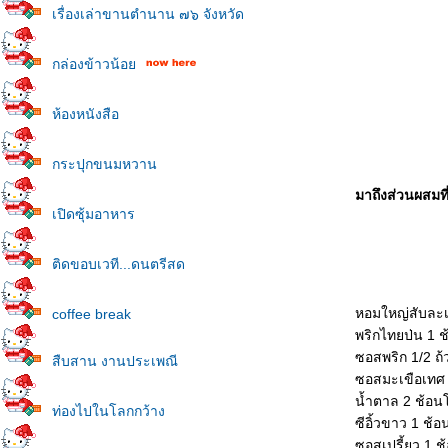
เรื่องเล่าขานตำนาน ๗๖ จังหวัด
กล่องข้าวน้อ
ห้องหนังสือ
กระปุกขนมหวาน
มาถึงส่วนผสมที
เปิดซุ้มอาหาร
ติดขอบเวที...ดนตรีสด
หอมใหญ่สับละเ
coffee break
พริกไทยป่น 1 ช
ซอสพริก 1/2 ถ
สืบสาน งานประเพณี
ซอสมะเขือเทศ 
น้ำตาล 2 ช้อน
ท่องไปในโลกกว้าง
ซีอิ้วขาว 1 ช้อ
ซอสเปรี้ยว 1 