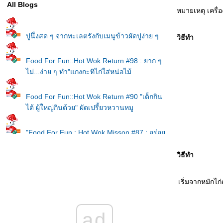
All Blogs
หมายเหตุ เครื่
ปูนึ่งสด ๆ จากทะเลตรังกับเมนูข้าวผัดปูง่าย ๆ
วิธีทำ
Food For Fun::Hot Wok Return #98 : ยาก ๆ
ไม่...ง่าย ๆ ทำ"แกงกะทิไก่ใส่หน่อไม้
Food For Fun::Hot Wok Return #90 "เด็กกิน
ได้ ผู้ใหญ่กินด้วย" ผัดเปรี้ยวหวานหมู
"Food For Fun : Hot Wok Misson #87 : อร่อ
ร้อยบาท" บะหมี่แห้ง และข้าวหมูแดง
วิธีทำ
Food For Fun :: Hot Wok Return #8 :: เมนูรับ
ปิดเทอม"ก๋วยเตี๋ยวคั่วหมู"
เริ่มจากหมักไก
Food For Fun :: Hot Wok Return #80 :: จาน
ad
เด็ด-เมนูโปรด "ก๋วยจั๊บญวน"