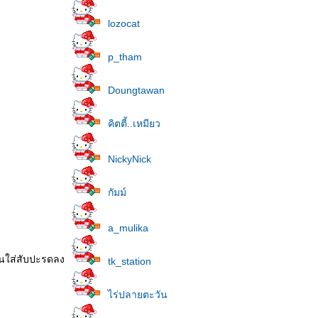
lozocat
p_tham
Doungtawan
คิตตี้..เหมียว
NickyNick
กัมม์
a_mulika
งคนใส่สับปะรดลง
tk_station
ไร่ปลายตะวัน