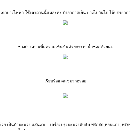
ีเตาย่างไฟฟ้า ใช้เตาถ่านนี้แหละค่ะ ยิ่งอากาศเย็น ย่างไปกินไป ได้บรรยา
ช่วงย่างสาวเพิ่มความเข้นข้นด้วยการทาน้ำซอสด้วยค่ะ
เรียบร้อย คนชมว่าอร่อ
ด้วย เป็นยำมะม่วง แสนง่าย...เครื่องปรุงมะม่วงดิบสับ พริกสด,หอมแดง, พริ