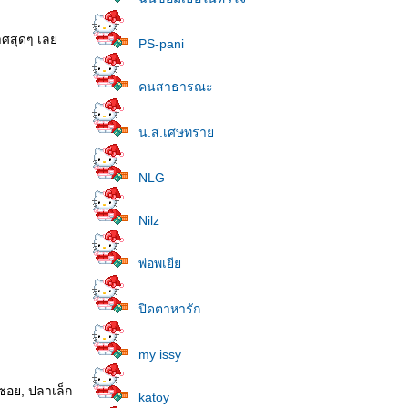
กาศสุดๆ เล
PS-pani
คนสาธารณะ
น.ส.เศษทรา
NLG
Nilz
พ่อพเยี
ปิดตาหารัก
my issy
กซอย, ปลาเล็ก
katoy