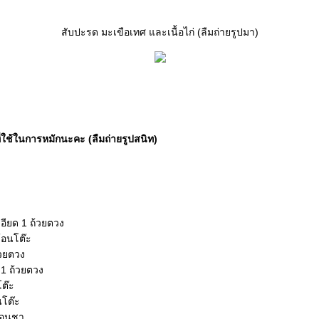
สับปะรด มะเขือเทศ และเนื้อไก่ (ลืมถ่ายรูปมา)
่ใช้ในการหมักนะคะ (ลืมถ่ายรูปสนิท)
อียด 1 ถ้วยตวง
้อนโต๊ะ
้วยตวง
1 ถ้วยตวง
โต๊ะ
นโต๊ะ
ช้อนชา