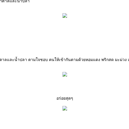
้ำตาลและน้ำปลา
ตาลและน้ำปลา ตามใจชอบ คนให้เข้ากันตามด้วยหอมแดง พริกสด มะม่วง
อร่อยสุดๆ