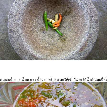
๑ .ผสมน้ำตาล น้ำมะนาว น้ำปลา พริกสด คนให้เข้ากัน จะได้น้ำยำแบบนี้ค่