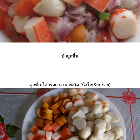
ำลูกชิ้น
ลูกชิ้น ไส้กรอก นานาชนิด (นึ่งให้เรียบร้อย)