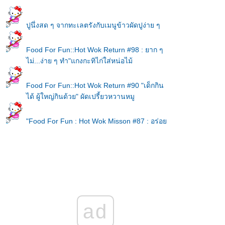
ปูนึ่งสด ๆ จากทะเลตรังกับเมนูข้าวผัดปูง่าย ๆ
Food For Fun::Hot Wok Return #98 : ยาก ๆ
ไม่...ง่าย ๆ ทำ"แกงกะทิไก่ใส่หน่อไม้
Food For Fun::Hot Wok Return #90 "เด็กกิน
ได้ ผู้ใหญ่กินด้วย" ผัดเปรี้ยวหวานหมู
"Food For Fun : Hot Wok Misson #87 : อร่อ
ร้อยบาท" บะหมี่แห้ง และข้าวหมูแดง
Food For Fun :: Hot Wok Return #8 :: เมนูรับ
ปิดเทอม"ก๋วยเตี๋ยวคั่วหมู"
Food For Fun :: Hot Wok Return #80 :: จาน
เด็ด-เมนูโปรด "ก๋วยจั๊บญวน"
ad