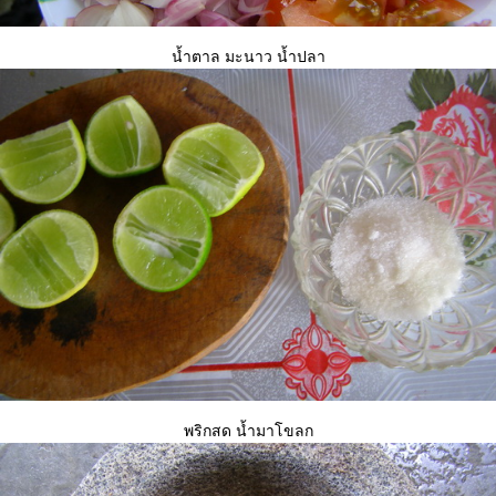
น้ำตาล มะนาว น้ำปลา
พริกสด น้ำมาโขลก