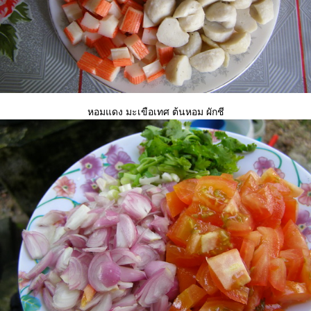
หอมแดง มะเขือเทศ ต้นหอม ผักชี