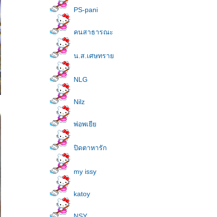
PS-pani
คนสาธารณะ
น.ส.เศษทรา
NLG
Nilz
พ่อพเยี
ปิดตาหารัก
my issy
katoy
NSY