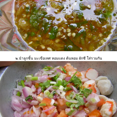
๒.นำลูกชิ้น มะเขือเทศ หอมแดง ต้นหอม ผักชี ใส่รวมกัน