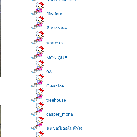
fifty-four
ดีเจอรรณพ
นวลกนก
MONIQUE
9A
Clear Ice
treehouse
ะ
casper_mona
ฉันขอมีเธอในหัวใจ