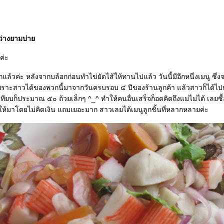
งว่างยามบ่า
ค่ะ
แล้วค่ะ หลังจากบล้อกก่อนทำไข่ยัดไส้ให้ทานไปแล้ว วันนี้มีอีกหนึ่งเมนู ซึ่ง
เพราะสาวได้ของพวกนี้มาจากวันครบรอบ ๔ ปีของร้านลูกค้า แล้วสาวก็ได้ไป
ียบก็ประมาณ ๕๐ ถ้วยเล็กๆ ^_^ ทำให้คนอื่นเสร็จก็อดคิดถึงแม่ไม่ได้ เลยซื้
ห้มาโดยไม่คิดเงิน แถมเยอะมาก สาวเลยได้เมนูลูกชิ้นที่หลากหลายค่ะ