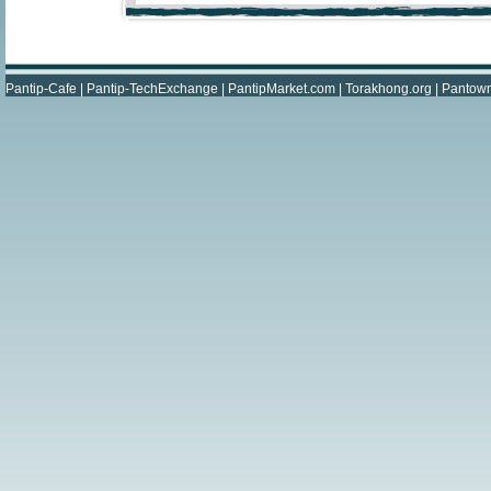
Pantip-Cafe
|
Pantip-TechExchange
|
PantipMarket.com
|
Torakhong.org
|
Pantow