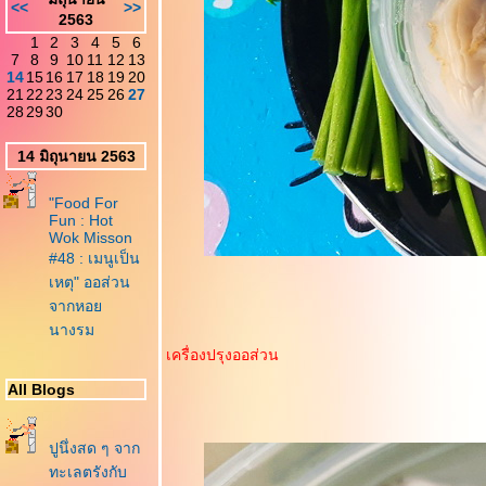
<<
>>
2563
1
2
3
4
5
6
7
8
9
10
11
12
13
14
15
16
17
18
19
20
21
22
23
24
25
26
27
28
29
30
14 มิถุนายน 2563
"Food For
Fun : Hot
Wok Misson
#48 : เมนูเป็น
เหตุ" ออส่วน
จากหอ
นางรม
เครื่องปรุงออส่วน
All Blogs
ปูนึ่งสด ๆ จาก
ทะเลตรังกับ