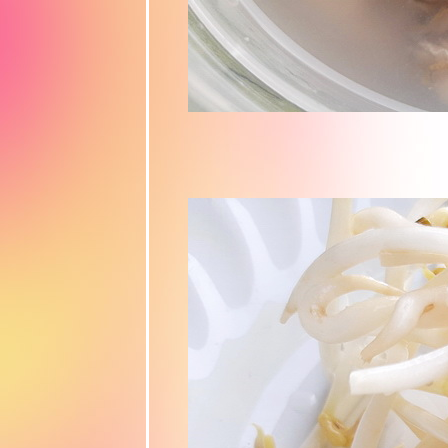
ร้อยบาท"
บะหมี่แห้ง และ
ข้าวหมูแดง
Food For Fun
:: Hot Wok
Return #8 ::
เมนูรับปิด
เทอม"ก๋วยเตี๋ยว
คั่วหมู"
Food For Fun
:: Hot Wok
Return #80 ::
จานเด็ด-เมนู
ปรด "ก๋วยจั๊บ
ญวน"
Food For Fun
:: Hot Wok
Return #79 :
Comfort Food
"ละแซ" เมนู