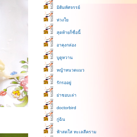
มิติมหัศจรรย์
ห่วง
สุดท้ายก็ชื่อนี้
อาคุงกล่อง
บูดูหวาน
หญ้าหนวดแมว
รักรออยู่
่าชอบเล่า
doctorbird
กู่ฉิน
ฟ้าสดใส ทะเลสีคราม