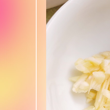
Food For Fun
:: Hot Wok
Return # 76
"เนื้อ-นม-ไข่"
ไข่ยัดไส้และ
มาม่าซอส
มะเขือเทศ
บบง่าย ๆ
Food For Fun
: Hot Wok
Misson #74:
"ผัดก็ได้-ทอดก็
ดี" ไข่กระทะ
Food For Fun
: Hot Wok
Misson #74:
"ผัดก็ได้-ทอดก็
ดี" ผัดพริกไก่
"Food For
Fun : Hot