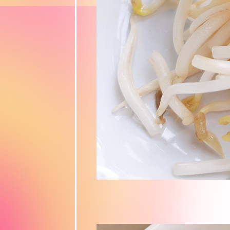
ปรดจาก 3
จังหวัดใต้
Food For Fun
:: Hot Wok
Return #78 :
เมนูเคาท์ดาวน์
"เต้าเจี้ยวหลน"
Food For Fun
:: Hot Wok
Return #78 :
เมนูเคาท์ดาวน์
"ยำหมูยอใส่หมู
สับ"
"Food For
Fun : Hot
Wok Misson
#77 : ต้มตุ๋น "
เกี้ยวน้ำ รับ
หน้าฝน