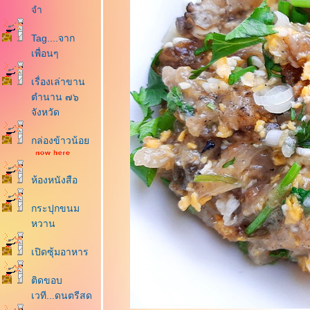
จำ
Tag....จาก
เพื่อนๆ
เรื่องเล่าขาน
ตำนาน ๗๖
จังหวัด
กล่องข้าวน้อ
ห้องหนังสือ
กระปุกขนม
หวาน
เปิดซุ้มอาหาร
ติดขอบ
เวที...ดนตรีสด