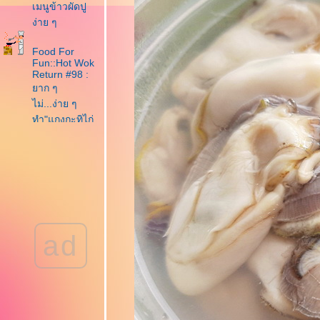
เมนูข้าวผัดปู
ง่าย ๆ
Food For
Fun::Hot Wok
Return #98 :
าก ๆ
ไม่...ง่าย ๆ
ทำ"แกงกะทิไก่
ส่หน่อไม้
Food For
Fun::Hot Wok
Return #90
"เด็กกินได้
ผู้ใหญ่กินด้วย"
ผัดเปรี้ยวหวาน
ad
หมู
"Food For
Fun : Hot
Wok Misson
#87 : อร่อ