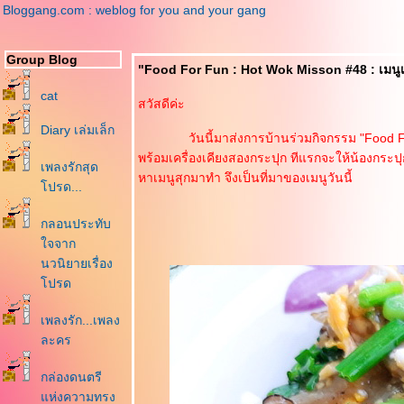
Bloggang.com : weblog for you and your gang
Group Blog
"Food For Fun : Hot Wok Misson #48 : เมนู
cat
สวัสดีค่ะ
Diary เล่มเล็ก
วันนี้มาส่งการบ้านร่วมกิจกรรม "Food For Fu
พร้อมเครื่องเคียงสองกระปุก ทีแรกจะให้น้องกระปุ
เพลงรักสุด
หาเมนูสุกมาทำ จึงเป็นที่มาของเมนูวันนี้
ปรด...
กลอนประทับ
จจาก
นวนิยายเรื่อง
ปรด
เพลงรัก...เพลง
ละคร
กล่องดนตรี
ห่งความทรง