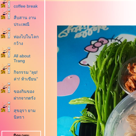
coffee break
สืบสาน งาน
ประเพณี
ท่องไปในโลก
กว้าง
All about
Trang
กิจกรรม "ลุย!
ล่า! ท้าเขียน"
ของกินของ
ฝากจากตรัง
สุขอุรา ยาม
นิทรา
มิถุนายน