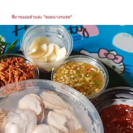
ที่มาขอออส่วนค่ะ "หอยนางรมสด"