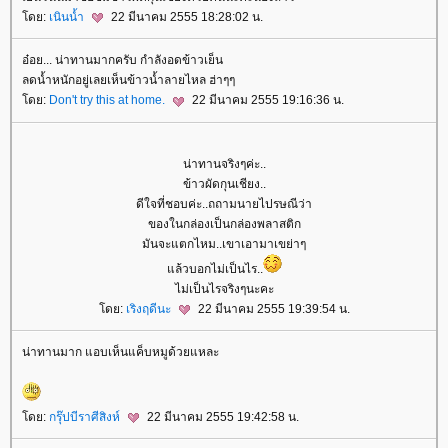
ดย:
เนินน้ำ
22 มีนาคม 2555 18:28:02 น.
อ๋อย... น่าทานมากครับ กำลังอดข้าวเย็น
ลดน้ำหนักอยู่เลยเห็นข้าวน้ำลายไหล ฮ่าๆๆ
ดย:
Don't try this at home.
22 มีนาคม 2555 19:16:36 น.
น่าทานจริงๆค่ะ..
ข้าวผัดกุนเชียง..
ดีใจที่ชอบค่ะ..ถถามนายไปรษณีว่า
ของในกล่องเป็นกล่องพลาสติก
มันจะแตกไหม..เขาเอามาเขย่าๆ
ล้วบอกไม่เป็นไร..
ไม่เป็นไรจริงๆนะคะ
ดย:
เริงฤดีนะ
22 มีนาคม 2555 19:39:54 น.
น่าทานมาก แอบเห็นแค็บหมูด้วยแหละ
ดย:
กรุ๊ปบีราศีสิงห์
22 มีนาคม 2555 19:42:58 น.