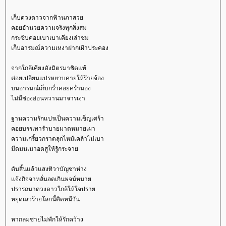
เก็บดวงดาวจากฟ้านภาสว
คอยอำนวยความจริงทุกสิ่งสม
กระซิบค่อยเบาเบาเคียงเล่าชม
เก็บอารมณ์ความเหงาฝากเฝ้าประคอง
จากใกล้เคียงดังมิตรมาชิดแท้
ค่อยเปลี่ยนแปรหยาบคายให้ร้ายจ้อง
บนอารมณ์เก็บกร่ำคอยคร่ำมอง
ไม่มีช่องอ่อนหวานมาจารเงา
ฐานความรักแปรเป็นความเข็ญเศร้า
คอยบรรเทารำบายมาดหมายเผา
ความเกรี้ยวกราดลุกไหม้เคล้าไม่เบา
มืดมนเมาอดสูให้รู้กระจา
ดับสิ้นแล้วแสงทิวาบัญชาห่าง
จ้งกิจจาหลั่นลดเกินพจน์หมา
ปรารถนาดวงดาวใกล้ให้ใจปรา
หยุดเลวร้ายโลกนี้คิดหนีวัน
หากลมชายไม่พักให้รักคว้าง