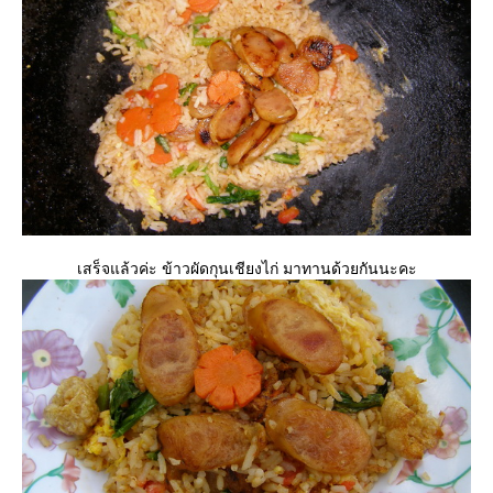
เสร็จแล้วค่ะ ข้าวผัดกุนเชียงไก่ มาทานด้วยกันนะคะ