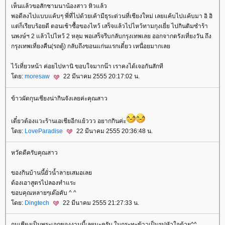
เห็นแล้วขอสักชามนาน้องสาว หิวแล้ว
พอดีลงไปแบบแค้บๆ พี่ที่ไปด้วยเค้ามีธุระด่วนที่เชียงใหม่ เลยแค้บไปแค้บมา อิ อิ
ต่ก็เรียบร้อยดี ตอนเช้าซื้อของไหว้ เสร็จแล้วไปไหว้ทามกุงเยี่ย ไปกินติมซำร้า
นพงษ์ฯ 2 แล้วไปไหว้ 2 หลุม พอเสร็จรีบกลับกรุงเทพเลย ออกจากตรังเที่ยงวัน ถึง
กรุงเทพเที่ยงคืน(รถตู้) กลับถึงขอนแก่นแรกเดี๋ยว เหนื่อยมากเล
ไว้เที่ยวหน้า ค่อยไปหานิ ขอบใจมากน๊า เราคงได้เจอกันสักที
ดย:
moresaw
22 มีนาคม 2555 20:17:02 น.
ข้าวผัดกุนเชียงน่ากินจังเลยค่ะคุณสาว
เดี๋ยวต้องแวะร้านเอเชียอีกแย้ววว อยากกินค่ะ
ดย:
LoveParadise
22 มีนาคม 2555 20:36:48 น.
หวัดดีครับคุณสาว
ของกินบ้านนี้ยั่วน้ำลายเสมอเล
ต้องเอาสูตรไปลองทำแระ
ขอบคุณหลายๆเด๊อคับ ^ ^
ดย:
Dingtech
22 มีนาคม 2555 21:27:33 น.
กุนเชียงเป็นพระเอกของงานนี้เลยนะครับ ในกระทะข้าวเป็นรูปหัวใจด้วย^^