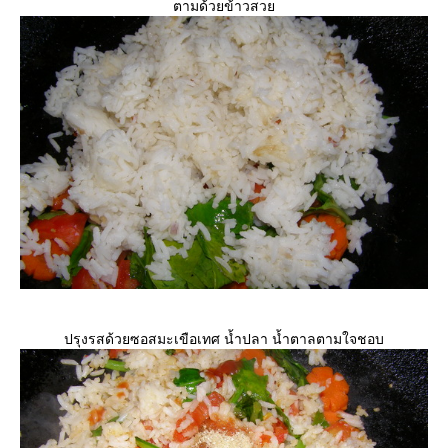
ตามด้วยข้าวสว
ปรุงรสด้วยซอสมะเขือเทศ น้ำปลา น้ำตาลตามใจชอบ