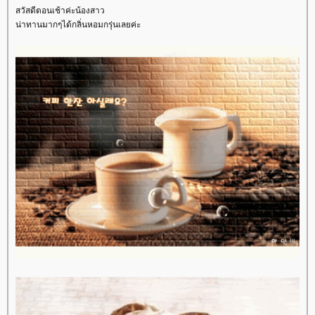
สวัสดีตอนเช้าค่ะน้องสาว
น่าทานมากๆได้กลิ่นหอมกรุ่นเลยค่ะ