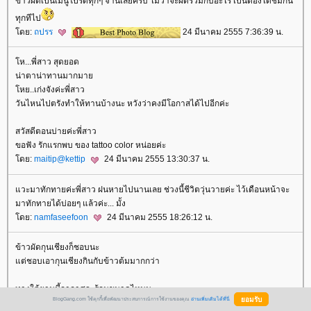
ข้าวผัดเป็นเมนูโปรดทุกๆ จานเลยครับ ไม่ว่าจะผัดร่วมกับอะไร เป็นต้องได้ชิมกัน
ทุกทีไป
ดย:
ถปรร
24 มีนาคม 2555 7:36:39 น.
ห...พี่สาว สุดยอด
น่าตาน่าทานมากมา
หย..เก่งจังค่ะพี่สาว
วันไหนไปตรังทำให้ทานบ้างนะ หวังว่าคงมีโอกาสได้ไปอีกค่ะ
สวัสดีตอนบ่ายค่ะพี่สาว
ขอฟัง รักแรกพบ ของ tattoo color หน่อยค่ะ
ดย:
maitip@kettip
24 มีนาคม 2555 13:30:37 น.
วะมาทักทายค่ะพี่สาว ฝนหายไปนานเลย ช่วงนี้ชีวิตวุ่นวายค่ะ ไว้เดือนหน้าจะ
มาทักทายได้บ่อยๆ แล้วค่ะ... มั้ง
ดย:
namfaseefoon
24 มีนาคม 2555 18:26:12 น.
ข้าวผัดกุนเชียงก็ชอบนะ
ต่ชอบเอากุนเชียงกินกับข้าวต้มมากกว่า
ทางใต้ยามนี้อากาศจะร้อนขนาดไหนนะ
BlogGang.com ใช้คุกกี้เพื่อพัฒนาประสบการณ์การใช้งานของคุณ
อ่านเพิ่มเติมได้ที่นี่
อยากกลับบ้านจัง...