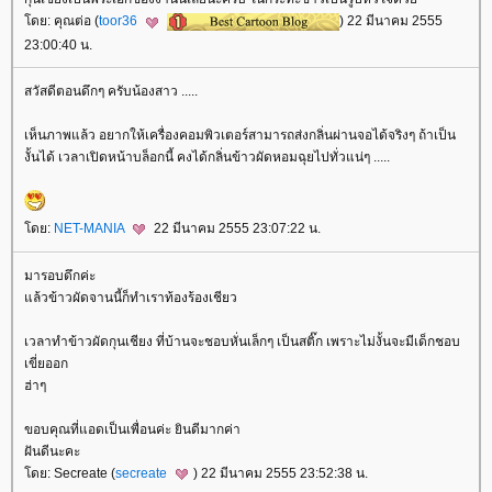
ดย: คุณต่อ (
toor36
) 22 มีนาคม 2555
23:00:40 น.
สวัสดีตอนดึกๆ ครับน้องสาว .....
เห็นภาพแล้ว อยากให้เครื่องคอมพิวเตอร์สามารถส่งกลิ่นผ่านจอได้จริงๆ ถ้าเป็น
งั้นได้ เวลาเปิดหน้าบล็อกนี้ คงได้กลิ่นข้าวผัดหอมฉุยไปทั่วแน่ๆ .....
ดย:
NET-MANIA
22 มีนาคม 2555 23:07:22 น.
มารอบดึกค่ะ
ล้วข้าวผัดจานนี้ก็ทำเราท้องร้องเชียว
เวลาทำข้าวผัดกุนเชียง ที่บ้านจะชอบหั่นเล็กๆ เป็นสติ๊ก เพราะไม่งั้นจะมีเด็กชอบ
เขี่ยออก
ฮ่าๆ
ขอบคุณที่แอดเป็นเพื่อนค่ะ ยินดีมากค่า
ฝันดีนะคะ
ดย: Secreate (
secreate
) 22 มีนาคม 2555 23:52:38 น.