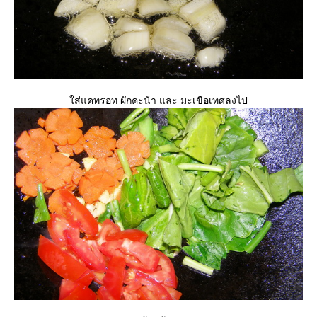
ส่แคทรอท ผักคะน้า และ มะเขือเทศลงไป