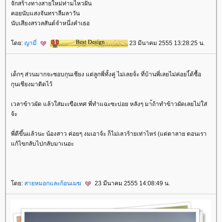
จักสร้างทางสายใหม่ท่ามไหวฝัน
คอยนับแสงจันทราลืมลาวัน
นับเสียงสรวลสันต์จำหนึ่งคำเธอ
ดย:
ญามี่
23 มีนาคม 2555 13:28:25 น.
เด็กๆ ส่วนมากจะชอบกุนเชียง แต่ลูกพี่ทั้งคู่ ไม่เลยจ้่ะ ที่บ้านพี่เลยไม่ค่อยไ้ด้ซื้อ
กุนเชียงมาติดไว้
เวลาข้าวผัด แล้วใส่มะเขือเทศ พี่ทำแฉะซะบ่อย หลังๆ มา้ถ้าทำข้าวผัดเลยไม่ใส่
จ้ะ
พี่ดีขึ้นแล้วนะ น้องสาว ค่อยๆ งมเอาจ้ะ ก็ไม่เลวร้ายเท่าไหร่ (แต่ตาลาย ตอนเรา
ก้ไขกลับไปกลับมาเนอะ
ดย:
สายหมอกและก้อนเมฆ
23 มีนาคม 2555 14:08:49 น.