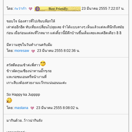
ดย:
กะว่าก๋า
23 มีนาคม 2555 7:22:07 น.
ขอบใจ น้องสาวที่ไปเจิมบล๊อกให้
เล่าต่ออีกฮีด ทับเที่ยงเปลี่ยนไปลุยเลย จำได้แบบลางๆ เห็นแล้วแต่ละทีนึกถึงสมั
ก่อน เมื่อก่อนแต่ละที่ไกลมาก แต่เดี๋ยวนี้มีตึกบ้านขึ้นเต็มเลยแลแค่ฮีดเดียว อิ อิ
มีความสุขในวันทำงานครับผ๊ม
ดย:
moresaw
23 มีนาคม 2555 8:02:36 น.
สวัสดีตอนเช้าค่ะพี่สาว
ข้าวผัดกุนเชียงน่าทานมั๊กๆเร
หะรอชมเอนทรี่หน้างานที่
เกาะลีบงต้องสวยงามแว๊กกแน่นอนนะค่ะ
So Happy ka Jupppp
ดย:
mastana
23 มีนาคม 2555 8:08:02 น.
มากินด้วย..ว้าวน่ากินจัง