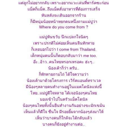
ต่ลูกไม่อยากกลับ เพราะอยากแวะเล่นที่พาร์คซะก่อน
ม็คก็แม็ค..ถึงแม็คสั่งอาหารที่ต้องการเสร็จ
หันหลังจะเดินออกจากร้าน
ก็มีหนุ่มน้อยหน้าหยกคนหนึ่งถามแม่ปูว่า
Where do you come from ?
ม่ปูหันขวับ นึกแปลกใจนิดๆ
เพราะปรกติไม่ค่อยเห็นคนจีนทักทา
ก็เลยบอกไปว่า I come from Thailand.
เด็กหนุ่มคนนั้นก็ตอบกลับมาว่า me too.
อ๊ะ..อ้าว..คนไทยหรอกเหรอคะ ฮ่ะๆ..
น้องเค้าก็ว่า ครับ..
ก็ทักทายถามไถ่ ได้ใจความว่า
น้องเค้ามาด้วยโครงการ เวิร์คแอนด์ทราเวล
มีน้องๆหลายคนทำงานอยู่ในแมคโดนัลแห่งนี้
หย..แม่ปูดีใจหลาย ได้เจอน้องๆคนไท
มองเข้าไปในครัวแม็คโดนัล
น้องๆคนไทยทั้งนั้นยืนทำงานกันอย่างขะมักเขม้น
เห็นแล้วก็ดีใจ ชื่นใจ มีรอยยิ้มจากน้องๆส่งมาให้
เห็นว่าบางคนก็ใกล้จะได้กลับแล้ว
บางคนก็ยังอยู่ทำงานต่อ..