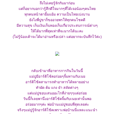
ถึงไม่เคยรู้จักกันมาก่อน
ต่ก็อยากบอกว่ารู้สึกดีใจมากๆที่ได้เจอน้องๆคนไท
ทุกคนหน้าตายิ้มแย้ม ความเป็นไทยเบ่งบาน
ังไงพี่ปูขาก็ขออวยพรให้ทุกคนโชคดี
มีความสุข เก็บเงินเก็บทองเก็บเกี่ยวประสบการณ์ต่างๆ
ห้ได้มากที่สุดเท่าที่จะมากได้นะคะ
(ไม่รู้น้องเค้าจะได้มาอ่านหรือเปล่า แต่อยากจะบันทึกไว้ค่ะ)
กลับเข้ามาที่อาหารการกินในวันนี้
ม่ปูมีอาร์ติโช้คอร่อยๆจิ้มทานกับเน
อาร์ติโช้คสามารถทำอาหารได้หลายอย่าง
ทำผัด ต้ม แกง ยำ สลัดต่างๆ
ต่แม่ปูชอบเสนออะไรที่ง่ายๆๆแต่อร่อ
วันนี้ก็เลยพานึ่งอาร์ติโช้คจิ้มกับเนยเท่านั้นพอ
อร่อยมากๆค่ะ พ่อบ้านแม่ปูชอบที่สุดเลยค่ะ
จริงๆแม่ปูรู้จักอาร์ติโช้คเพราะพ่อบ้านนี่แหละแนะนำ