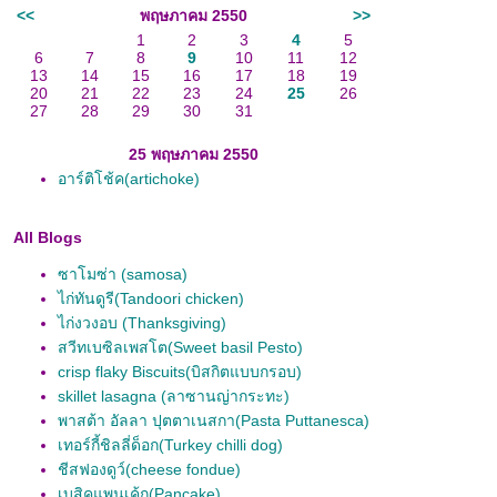
<<
พฤษภาคม 2550
>>
1
2
3
4
5
6
7
8
9
10
11
12
13
14
15
16
17
18
19
20
21
22
23
24
25
26
27
28
29
30
31
25 พฤษภาคม 2550
อาร์ติโช้ค(artichoke)
All Blogs
ซาโมซ่า (samosa)
ไก่ทันดูรี(Tandoori chicken)
ไก่งวงอบ (Thanksgiving)
สวีทเบซิลเพสโต(Sweet basil Pesto)
crisp flaky Biscuits(บิสกิตแบบกรอบ)
skillet lasagna (ลาซานญ่ากระทะ)
พาสต้า อัลลา ปุตตาเนสกา(Pasta Puttanesca)
เทอร์กี้ชิลลี่ด็อก(Turkey chilli dog)
ชีสฟองดูว์(cheese fondue)
เบสิคแพนเค้ก(Pancake)