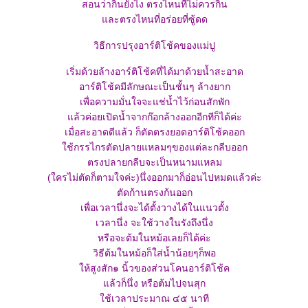
สอนว่ากินยังไง ตรงไหนที่ไม่ควรกิน
ละตรงไหนที่อร่อยที่ซู้ดด
วิธีการปรุงอาร์ติโช้คของแม่ปู
เริ่มด้วยล้างอาร์ติโช้คที่ได้มาด้วยน้ำสะอาด
อาร์ติโช้คมีลักษณะเป็นชั้นๆ ล้างยาก
เพื่อความมั่นใจจะแช่น้ำไว้ก่อนสักพัก
ล้วค่อยเปิดน้ำจากก๊อกล้างออกอีกทีก็ได้ค่ะ
เมื่อสะอาดดีแล้ว ก็ตัดตรงยอดอาร์ติโช้คออก
ช้กรรไกรตัดปลายแหลมๆของแต่ละกลีบออก
ตรงปลายกลีบจะเป็นหนามแหลม
(ใครไม่ตัดก็ตามใจค่ะ)นึ่งออกมาก็อ่อนไปหมดแล้วค่ะ
ตัดก้านตรงก้นออก
เพื่อเวลานึ่งจะได้ตั้งวางได้ในแนวตั้ง
เวลานึ่ง จะใช้วางในรังถึงนึ่ง
หรือจะต้มในหม้อเลยก็ได้ค่ะ
วิธีต้มในหม้อก็ใส่น้ำน้อยๆก็พอ
ห้สูงสัก๑ นิ้วของส่วนโคนอาร์ติโช้ค
ล้วก็นึ่ง หรือต้มไปจนสุก
ช้เวลาประมาณ ๔๕ นาที