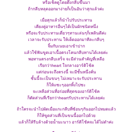
หรือเช็คดูโดยดึงกลีบขึ้นมา
ถ้ากลีบหลุดออกมาง่ายก็เป็นอันว่าสุกแล้วค่ะ
เมื่อสุกแล้วก็นำไปรับประทาน
เคียงคู่อาหารอื่นๆได้เป็นผักชนิดหนึ่ง
หรือจะรับประทานเดี่ยวๆทานเล่นๆก็เพลินดีค่ะ
เวลาจะรับประทาน ให้เด็ดออกมาทีละกลีบๆ
จิ้มกับเนยเอาเข้าปาก
ล้วใช้ฟันขูดเอาเนื้อตรงโคนกลีบทานได้เลยค่ะ
พอทานตรงกลีบเสร็จ จะมีส่วนสำคัญที่เหลือ
เรียกว่าheart ใจกลางอาร์ติโช้ค
ต่ก่อนจะถึงตรงนี้ จะมีชั้นหนึ่งคั่น
ชั้นนี้จะเป็นขนๆ ไม่เหมาะจะรับประทาน
ก็ให้แซะๆออกทิ้งไปซะ
จะเหลือส่วนที่อร่อยที่สุดของอาร์ติโช้ค
ก็ตัดส่วนที่เรียกว่าheartรับประทานได้เลยค่ะ
ถ้าใครจะนำไปผัดเมื่อแกะกลีบที่ซ้อนๆกันออกไปหมดแล้ว
ก็ให้ขูดส่วนที่เป็นขนนี้ออกไปด้ว
ล้วก็ให้รีบล้างด้วยน้ำมะนาว อาร์ติโช้คจะได้ไม่ดำค่ะ