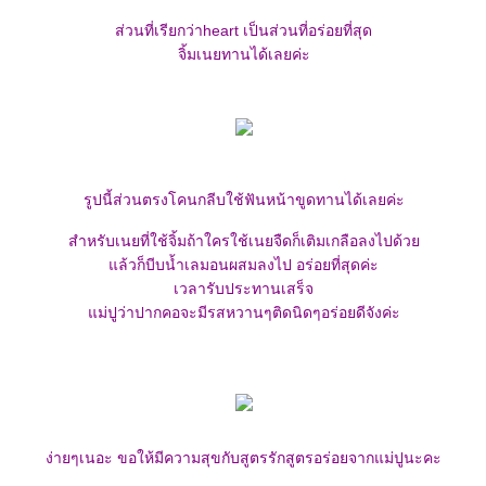
ส่วนที่เรียกว่าheart เป็นส่วนที่อร่อยที่สุด
จิ้มเนยทานได้เลยค่ะ
รูปนี้ส่วนตรงโคนกลีบใช้ฟันหน้าขูดทานได้เลยค่ะ
สำหรับเนยที่ใช้จิ้มถ้าใครใช้เนยจืดก็เติมเกลือลงไปด้ว
ล้วก็บีบน้ำเลมอนผสมลงไป อร่อยที่สุดค่ะ
เวลารับประทานเสร็จ
ม่ปูว่าปากคอจะมีรสหวานๆติดนิดๆอร่อยดีจังค่ะ
ง่ายๆเนอะ ขอให้มีความสุขกับสูตรรักสูตรอร่อยจากแม่ปูนะคะ