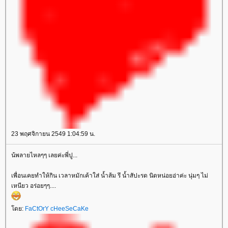
23 พฤศจิกายน 2549 1:04:59 น.
น้พลายไหลๆๆ เลยค่ะพี่ปู...
เพื่อนเคยทำให้กิน เวลาหมักเค้าใส่ น้ำส้ม รึ น้ำสัปะรด นิดหน่อยอ่าค่ะ นุ่มๆ ไม่
เหนียว อร่อยๆๆ....
ดย:
FaCtOrY cHeeSeCaKe