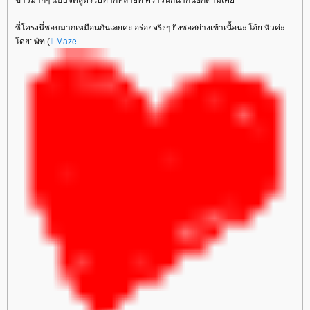
ข้าวมากๆ แอบจดสูตรไปทำก็หลายที คราวนี้ก็น่ากินอีกตามเค
ซี่โครงนี่ชอบมากเหมือนกันเลยค่ะ อร่อยจริงๆ ยิ่งซอสย่างเข้าเนื้อนะ โอ้ย หิวค่ะ
ดย: พัท (
Il Maze