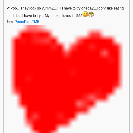
P' Poo....They look so yummy....!!!!! I have to try oneday....I don't like eating
much but I have to try.....My Lookpi loves it...555
ดย:
PoomPim..TMB