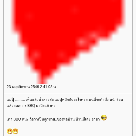
23 พฤศจิกายน 2549 2:41:08 น.
ม่ปู๊ ........... เห็นแล้วน้ำลายสอ แม่ปูหมักกับอะไรคะ แนนนี่จะทำมั่ง หน้าร้อน
ล้ว เทศการ BBQ มาถึงแล้วค่ะ
เตา BBQ หน่ะ ถือว่าเป็นลูกชาย..ของพ่อบ้าน บ้านนี้เลย ฮ่าฮ่า