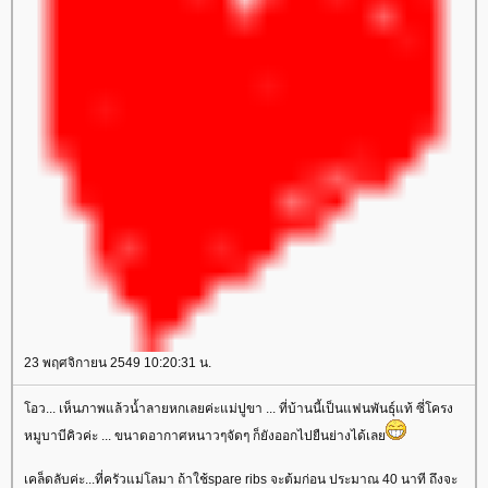
23 พฤศจิกายน 2549 10:20:31 น.
อว... เห็นภาพแล้วน้ำลายหกเลยค่ะแม่ปูขา ... ที่บ้านนี้เป็นแฟนพันธุ์แท้ ซี่โครง
หมูบาบีคิวค่ะ ... ขนาดอากาศหนาวๆจัดๆ ก็ยังออกไปยืนย่างได้เล
เคล็ดลับค่ะ...ที่ครัวแม่โลมา ถ้าใช้spare ribs จะต้มก่อน ประมาณ 40 นาที ถึงจะ