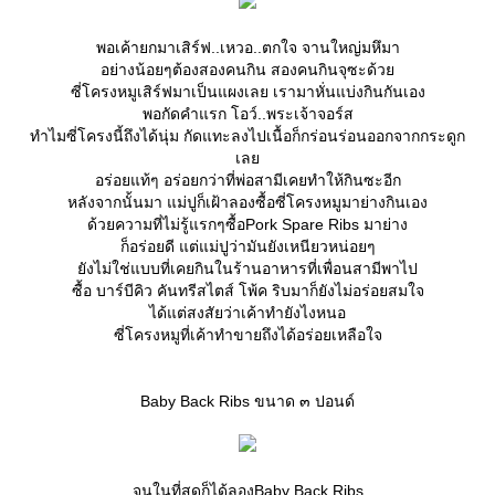
พอเค้ายกมาเสิร์ฟ..เหวอ..ตกใจ จานใหญ่มหึมา
อย่างน้อยๆต้องสองคนกิน สองคนกินจุซะด้ว
ซี่โครงหมูเสิร์ฟมาเป็นแผงเลย เรามาหั่นแบ่งกินกันเอง
พอกัดคำแรก โอว์..พระเจ้าจอร์ส
ทำไมซี่โครงนี้ถึงได้นุ่ม กัดแทะลงไปเนื้อก็กร่อนร่อนออกจากกระดูก
เล
อร่อยแท้ๆ อร่อยกว่าที่พ่อสามีเคยทำให้กินซะอีก
หลังจากนั้นมา แม่ปูก็เฝ้าลองซื้อซี่โครงหมูมาย่างกินเอง
ด้วยความที่ไม่รู้แรกๆซื้อPork Spare Ribs มาย่าง
ก็อร่อยดี แต่แม่ปูว่ามันยังเหนียวหน่อยๆ
ังไม่ใช่แบบที่เคยกินในร้านอาหารที่เพื่อนสามีพาไป
ซื้อ บาร์บีคิว คันทรีสไตส์ โพ้ค ริบมาก็ยังไม่อร่อยสมใจ
ได้แต่สงสัยว่าเค้าทำยังไงหนอ
ซี่โครงหมูที่เค้าทำขายถึงได้อร่อยเหลือใจ
Baby Back Ribs ขนาด ๓ ปอนด์
จนในที่สุดก็ได้ลองBaby Back Ribs