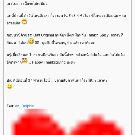
เอาไปย่าง เนื้อจะไม่เหนียว
ต่ที่บ้านนี้ ถ้าวันไหนมีเวลา ก็จะรมควัน สัก 3-4 ชั่วโมง ซี่โครงจะเปื่อยนุ่ม หอม
อร่อยเลิศ
ชอบบาบีคิวซอส Kraft Original อันดับหนึ่งเหมือนกัน Think'n Spicy Honey ก็
อืมมม...ไม่เลว
อิอิ...พูดถึง ซี่โครงหมูย่างแล้ว เมาท์แตก
พรุ่งนี้เตรียมอบไก่งวงเหมือนกันค่ะ คืนนี้ทำพายล่วงหน้าไปแล้ว แอบกินไปแล้ว
อีกตังหาก
... Happy Thanksgiving นะคะ
ปล. ที่นี่ตอนนี้ 37 ฟาเรนไฮน์ ... ปลายสัปดาห์หน้าก็จะมีหิมะแล้วค่ะ
ดย:
VA_Dolphin