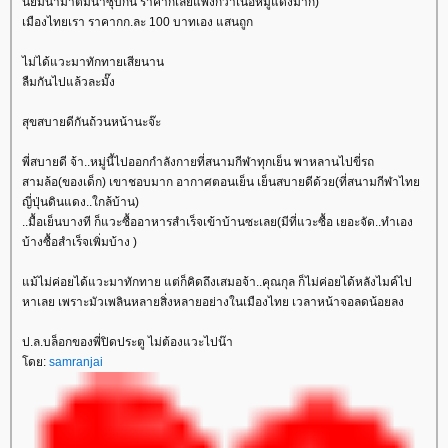
นิยมนำมาต้มน้ำซุบกัน ราคาก็เลยแพงกว่าเนื้อหมูแดงมาก)
เมืองไทยเรา ราคากก.ละ 100 บาทเอง แสนถูก
ไม่ได้แวะมาทักทายเสียนาน
ลืมกันไปแล้วละมั๊ง
สุขสบายดีกันถ้วนหน้านะจ๊ะ
พี่สบายดี จ้า..หมู่นี้ไปออกกำลังกายที่สนามกีฬาทุกเย็น พาหลานไปขี่รถ
สามล้อ(ของเด็ก) เขาชอบมาก อากาศตอนเย็น เย็นสบายดีด้วย(ที่สนามกีฬาไท
ญี่ปุ่นดินแดง..ใกล้บ้าน)
..มื้อเย็นบางที ก็แวะซื้ออาหารสำเร็จเข้าบ้านซะเลย(มีที่แวะซื้อ เยอะจัด..ทำเอง
บ้างซื้อสำเร็จเพิ่มบ้าง )
ม้ไม่ค่อยได้แวะมาทักทาย แต่ก็คิดถึงเสมอจ้า..คุณกุล ก็ไม่ค่อยได้หลังไมค์ไป
หาเลย เพราะมัวเพลินหลายสิ่งหลายอย่างในเมืองไทย เวลาหน้าจอลดน้อยลง
ป.ล.บล็อกของพี่ปิดประตู ไม่ต้องแวะไปน๊า
ดย:
samranjai