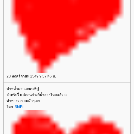
23 พฤศจิกายน 2549 9:37:46 น.
น่าหม่ำมากเลยค่ะพี่ปู
สำหรับรี่ แค่ตอนย่างก็น้ำลายไหลแล้วอ่ะ
ท่าทางจะหอมมั่กๆเล
ดย:
ShiEri