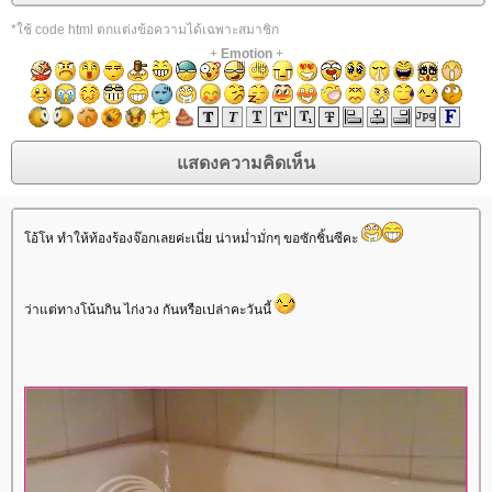
*ใช้ code html ตกแต่งข้อความได้เฉพาะสมาชิก
+
Emotion
+
อ้โห ทำให้ท้องร้องจ๊อกเลยค่ะเนี่ย น่าหม่ำมั่กๆ ขอซักชิ้นซีคะ
ว่าแต่ทางโน้นกิน ไก่งวง กันหรือเปล่าคะวันนี้