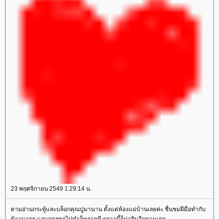
23 พฤศจิกายน 2549 1:29:14 น.
ตามอ่านกระทู้และบล็อกคุณปูมานาน ตั้งแต่ห้องแม่บ้านเลยค่ะ ชื่นชมฝีมือทำกับ