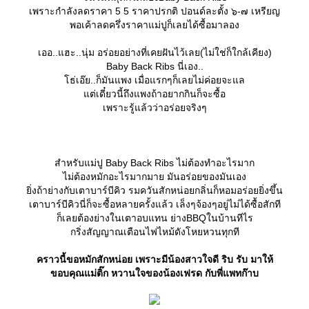
เพราะกำลังลดราคา 5 5 ราคาปรกติ ปอนด์ละตั้ง ๖-๗ เหรียญ
พอเค้าลดครึ่งราคาแม่ปูก็เลยได้ซื้อมาลอง
เออ..แฮะ..นุ่ม อร่อยอย่างที่เคยฝันไว้เลย(ไม่ใช่ก็ใกล้เคียง)
Baby Back Ribs นี่เอง..
ธ่เอ๊ย..ก็มันแพง เมื่อแรกๆก็เลยไม่ค่อยจะแล
ต่เดี๋ยวนี้ถึงแพงถ้าอยากกินก็จะซื้อ
เพราะรู้แล้วว่าอร่อยจริงๆ
สำหรับแม่ปู Baby Back Ribs ไม่ต้องทำอะไรมาก
ไม่ต้องหมักอะไรมากมาย มันอร่อยของมันเอง
ิ่งถ้าย่างกับเตาบาร์บีคิว รมควันสักหน่อยกลิ่นก็หอมอร่อยยิ่งขึ้น
เตาบาร์บีคิวนี่ก็จะซื้อหลายครั้งแล้ว เล็งๆจ้องๆอยู่ไม่ได้ซื้อสักที
ก็เลยต้องย่างในเตาอบแทน ย่างBBQในบ้านทีไร
กริ่งสัญญาณเตือนไฟไหม้ดังโหยหวนทุกที
คราวนี้ขอหมักสักหน่อย เพราะมีน้องสาวใจดี ริบ รับ มาให้
ขอบคุณแม่ติ๊ก หวานใจของน้องเฟรด กับพี่แพทก๊าบ