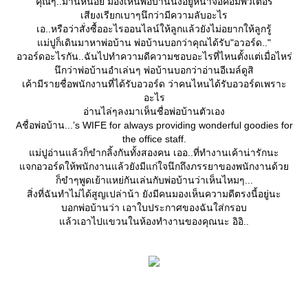
คุณๆ..มานี่หน่อย มองเห็นพ่อบ้านนั่งอยู่หน้าจอคอมพิวเตอร์
เสียงเรียกเบาๆนึกว่ามีความลับอะไร
เอ..หรือว่าสั่งซื้ออะไรออนไลน์ให้ลูกแล้วยังไม่อยากให้ลูกรู้
ม่ปูก็เดินมาหาพ่อบ้าน พ่อบ้านบอกว่าคุณได้รับ"อวอร์ด.."
อวอร์ดอะไรกัน..ฉันไปทำความดีความชอบอะไรที่ไหนตั้งแต่เมื่อไหร่
นึกว่าพ่อบ้านอำเล่นๆ พ่อบ้านบอกว่าอ่านอีเมล์ดูสิ
เค้ามีรายชื่อพนักงานที่ได้รับอวอร์ด ว่าคนไหนได้รับอวอร์ดเพราะ
อะไร
อ่านไล่ๆลงมาเห็นชื่อพ่อบ้านตัวเอง
Aชื่อพ่อบ้าน...’s WIFE for always providing wonderful goodies for
the office staff.
ม่ปูอ่านแล้วก็ขำกลิ้งกันทั้งสองคน เออ..ที่ทำงานเค้าน่ารักนะ
จกอวอร์ดให้พนักงานแล้วยังมีแก่ใจนึกถึงภรรยาของพนักงานด้ว
ก็ขำๆพูดเย้าแหย่กันเล่นกับพ่อบ้านว่าเห็นไหมๆ...
สิ่งที่ฉันทำไม่ได้สูญเปล่าน้า ยังมีคนมองเห็นความดีตรงนี้อยู่นะ
บอกพ่อบ้านว่า เอาใบประกาศของฉันใส่กรอบ
ล้วเอาไปแขวนในห้องทำงานของคุณนะ อิอิ..