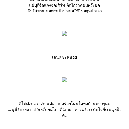
ม่ปูก็จัดแจงจัดเสิร์ฟ ตักไก่ราดมันฝรั่งบด
ลืมใส่พาสเล่ย์ซะสนิท ก็เลยใช้โรยๆหน้าเอา
เล่นสีซะหน่อ
สีไม่ค่อยสวยค่ะ แต่ความอร่อยโดนใจพ่อบ้านมากๆค่ะ
เมนูนี้รับรองว่าฝรั่งหรือคนไทยที่นิยมอาหารฝรั่งจะติดใจอีกเมนูหนึ่ง
ค่ะ