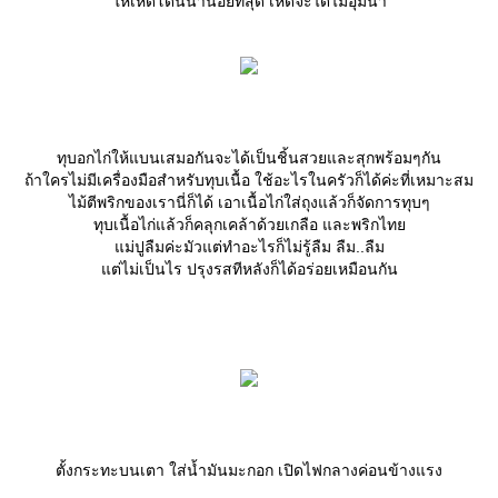
ห้เห็ดโดนน้ำน้อยที่สุด เห็ดจะได้ไม่อุ้มน้ำ
ทุบอกไก่ให้แบนเสมอกันจะได้เป็นชิ้นสวยและสุกพร้อมๆกัน
ถ้าใครไม่มีเครื่องมือสำหรับทุบเนื้อ ใช้อะไรในครัวก็ได้ค่ะที่เหมาะสม
ไม้ตีพริกของเรานี่ก็ได้ เอาเนื้อไก่ใส่ถุงแล้วก็จัดการทุบๆ
ทุบเนื้อไก่แล้วก็คลุกเคล้าด้วยเกลือ และพริกไท
ม่ปูลืมค่ะมัวแต่ทำอะไรก็ไม่รู้ลืม ลืม..ลืม
ต่ไม่เป็นไร ปรุงรสทีหลังก็ได้อร่อยเหมือนกัน
ตั้งกระทะบนเตา ใส่น้ำมันมะกอก เปิดไฟกลางค่อนข้างแรง