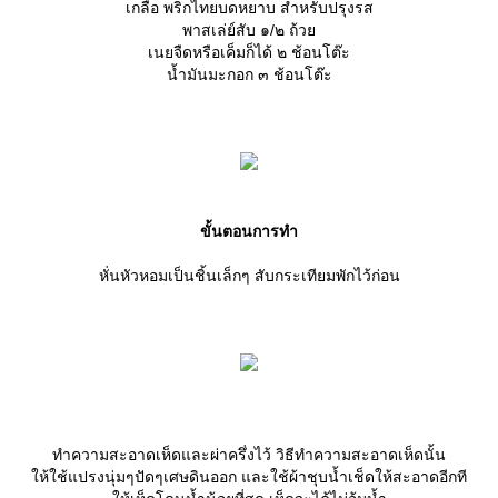
เกลือ พริกไทยบดหยาบ สำหรับปรุงรส
พาสเล่ย์สับ ๑/๒ ถ้ว
เนยจืดหรือเค็มก็ได้ ๒ ช้อนโต๊ะ
น้ำมันมะกอก ๓ ช้อนโต๊ะ
ขั้นตอนการทำ
หั่นหัวหอมเป็นชิ้นเล็กๆ สับกระเทียมพักไว้ก่อน
ทำความสะอาดเห็ดและผ่าครึ่งไว้ วิธีทำความสะอาดเห็ดนั้น
ห้ใช้แปรงนุ่มๆปัดๆเศษดินออก และใช้ผ้าชุบน้ำเช็ดให้สะอาดอีกที