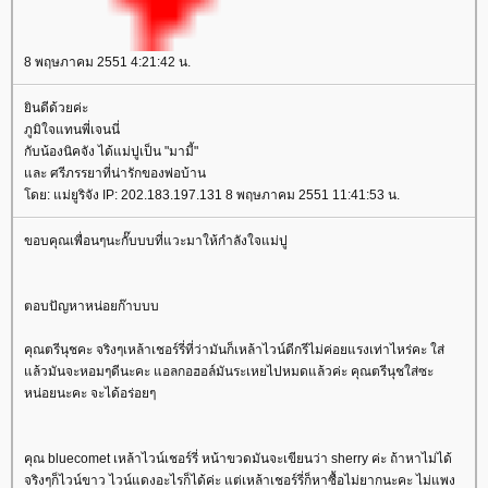
8 พฤษภาคม 2551 4:21:42 น.
ินดีด้วยค่ะ
ภูมิใจแทนพี่เจนนี่
กับน้องนิคจัง ได้แม่ปูเป็น "มามี้"
ละ ศรีภรรยาที่น่ารักของพ่อบ้าน
ดย: แม่ยูริจัง IP: 202.183.197.131 8 พฤษภาคม 2551 11:41:53 น.
ขอบคุณเพื่อนๆนะกั๊บบบที่แวะมาให้กำลังใจแม่ปู
ตอบปัญหาหน่อยก๊าบบบ
คุณตรีนุชคะ จริงๆเหล้าเชอร์รี่ที่ว่ามันก็เหล้าไวน์ดีกรีไม่ค่อยแรงเท่าไหร่คะ ใส่
ล้วมันจะหอมๆดีนะคะ แอลกอฮอล์มันระเหยไปหมดแล้วค่ะ คุณตรีนุชใส่ซะ
หน่อยนะคะ จะได้อร่อยๆ
คุณ bluecomet เหล้าไวน์เชอร์รี่ หน้าขวดมันจะเขียนว่า sherry ค่ะ ถ้าหาไม่ได้
จริงๆก็ไวน์ขาว ไวน์แดงอะไรก็ได้ค่ะ แต่เหล้าเชอร์รี่ก็หาซื้อไม่ยากนะคะ ไม่แพง