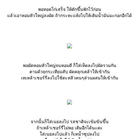
พอทอดไก่เสร็จ ให้ตักขึ้นพักไว้ก่อน
ล้วเอาหอมหัวใหญ่ลงผัด ถ้ากระทะแห้งไปให้เติมน้ำมันมะกอกอีกได้
พอผัดหอมหัวใหญ่จนหอมดี ก็ใส่เห็ดลงไปผัดรวมกัน
ตามด้วยกระเทียมสับ ผัดคลุกเคล้าให้เข้ากัน
เทเหล้าเชอร์รี่ลงไปใช้ตะหลิวคนๆส่วนผสมให้เข้ากัน
จากนั้นก็ใส่เนยลงไป รสชาติจะเข้มข้นขึ้น
ถ้าเหล้าเชอร์รี่ไม่พอ เติมอีกได้นะคะ
ส่เนยลงไปแล้ว ก็เทน้ำซุปลงไป