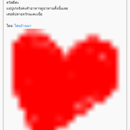
สวัสดีค่ะ
ม่ปูเก่งจังค่ะทำอาหารดูน่าทานทั้งนั้นเล
เสน่ห์ปลายจวักนะคะเนี่
ดย:
สนบ้านนา