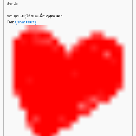
ด้วยค่ะ
ขอบคุณแม่ยูริจังและเพื่อนๆทุกคนค่า
ดย:
ปูขาเก เซมารู