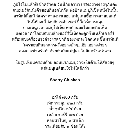
ภูมิใจไปแล้วก็เข้าครัวต่อ วันนี้กินอาหารฝรั่งอย่างง่ายๆกันค่ะ
คนอเมริกันนี่เค้าชอบกินอกไก่กัน พ่อบ้านแม่ปูก็เป็นหนึ่งในนั้น
อาทิตย์นี้อกไก่ลดราคาลงมาเยอะ แม่ปูเลยซื้อมาหลายปอนด์
วันนี้ทำอกไก่อบกับเหล้าเชอร์รี่ ใส่เห็ดกระดุม
บางเมนูเวลาแม่ปูใส่เห็ด พ่อบ้านจะไม่ค่อยกินเห็ด
ต่เวลาทำไก่อบกับเหล้าเชอร์รี่นี้เห็ดจะดูดซึมเหล้าเชอร์รี่
พร้อมกับเครื่องปรุงต่างๆรสชาติของเห็ดจะโดดเด่นขึ้นมาทันที
ครชอบกินอาหารฝรั่งอย่างมั่วๆ..เอ๊ย..อย่างง่ายๆ
ลองมาเข้าครัวทำด้วยกันกับแม่ปูค่ะ ไม่ผิดหวังแน่นอน
นรูปเห็นแครอทด้วย ตอนแรกแม่ปูว่าจะใส่ด้วยให้สีสวยๆ
ต่แม่ปูเปลี่ยนใจไม่ใส่ดีกว่า
Sherry Chicken
อกไก่ ๗00 กรัม
เห็ดกระดูม ๒๒๗ กรัม
น้ำซุปไก่ ๓/๔ ถ้ว
เหล้าเชอร์รี่ ๑/๒ ถ้ว
หอมหัวใหญ่ ๑ หัวเล็ก
กระเทียมสับ ๑ ช้อนโต๊ะ