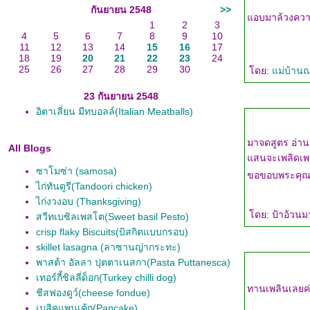
กันยายน 2548
>>
อบมาล้วงความ
1
2
3
4
5
6
7
8
9
10
11
12
13
14
15
16
17
18
19
20
21
22
23
24
25
26
27
28
29
30
ดย:
ม่บ้านณ
23 กันยายน 2548
อิตาเลี่ยน มีทบอลล์(Italian Meatballs)
มาจดสูตร อ่านส
All Blogs
สนจะเพลิดเพล
ซาโมซ่า (samosa)
ขอขอบพระคุณแม
ไก่ทันดูรี(Tandoori chicken)
ไก่งวงอบ (Thanksgiving)
ดย: ป้าอ้วนม
สวีทเบซิลเพสโต(Sweet basil Pesto)
crisp flaky Biscuits(บิสกิตแบบกรอบ)
skillet lasagna (ลาซานญ่ากระทะ)
พาสต้า อัลลา ปุตตาเนสกา(Pasta Puttanesca)
เทอร์กี้ชิลลี่ด็อก(Turkey chilli dog)
ทานเพลินเลยค
ชีสฟองดูว์(cheese fondue)
เบสิคแพนเค้ก(Pancake)