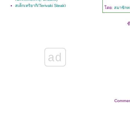
สเต็กเทริยากิ(Teriyaki Steak)
ดย:
สมาชิก
ฮมเมดพิซซ่า(Homemade Pizza)
ฮมเมด ราวีโอลี่พาสต้า(Homemade Ravioli)
ชื
ครนเบอรี่ แอ้ปเปิ้ลซ้อส(cranberry apple
sauce)
chili con carne
มินิมีทโล้ฟห่อเบคอน(bacon wrapped mini
meatloaf)
มีทโล้ฟทรงเครื่อง( Meatlof )
ad
ฟาฮีต้าไก่(chicken Fajita)
ขนมปังกระเทียม(garlic Bread)
Sherry Chicken (เชอร์รี่ชิคเก้น)
เนื้อผัดพริกกับขนมปังพิต้า(Stir Fry Beef with
Pita Bread)
บีฟ ฟาฮิต้า(Beef Fajita)
สเต็กสับ-หอมหัวใหญ่(Ground Beef Steak with
Caramelized Onion)
Commen
Caramelized onions
มันฝรั่งบด-ซาวครีม(Mashed Potato With Sour
Cream)
อาร์ติโช้ค(artichoke)
Crème fraîche (โฮมเมด)