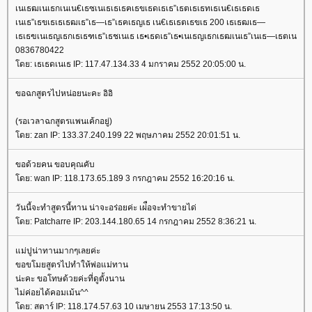
เนเธฒเนเธกเนเน€เธซเนเธเธเธฅเธขเธดเธเธ”เธตเธเธทเธเน€เธเธดเธ
เนเธ”เธขเธเธเธฒเธ”เธ—เธ”เธฅเธญเธ เน€เธเธตเธขเธ 200 เธเธฒเธ—
เธเธฃเนเธญเธกเธเธฑเธ”เธชเนเธ เธ•เธดเธ”เธ•เนเธญเธกเธฒเนเธ”เนเธ—เธตเน
0836780422
ดย: เธเธดเนเธ IP: 117.47.134.33 4 มกราคม 2552 20:05:00 น.
ขอฉกสูตรไปหน่อยนะคะ อิอิ
(รอเวลาฉกสูตรแพนเค้กอยู่)
ดย: zan IP: 133.37.240.199 22 พฤษภาคม 2552 20:01:51 น.
ขอด้วยคน ขอบคุณคับ
ดย: wan IP: 118.173.65.189 3 กรกฎาคม 2552 16:20:16 น.
วันนี้จะทำสูตรนี้ทาน น่าจะอร่อยค่ะ เผ่ือจะทำขายได่
ดย: Patcharre IP: 203.144.180.65 14 กรกฎาคม 2552 8:36:21 น.
ม่ปูน่าทานมากๆเลยค่ะ
ขอขโมยสูตรไปทำให้พ่อแม่ทาน
น่ะคะ ขอโทษด้วยค่ะที่ดูตั้งนาน
ไม่ค่อยได้คอมเม้น^^
ดย: สตาร์ IP: 118.174.57.63 10 เมษายน 2553 17:13:50 น.