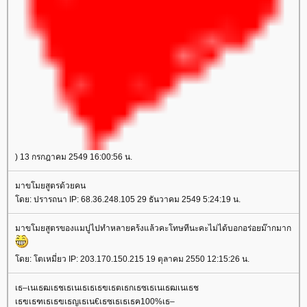
) 13 กรกฎาคม 2549 16:00:56 น.
มาขโมยสูตรด้วยคน
ดย: ปรารถนา IP: 68.36.248.105 29 ธันวาคม 2549 5:24:19 น.
มาขโมยสูตรของแมปูไปทำหลายคร้งแล้วคะโทษทีนะคะไม่ได้บอกอร่อยม๊ากมาก
ดย: โตเหมี่ยว IP: 203.170.150.215 19 ตุลาคม 2550 12:15:26 น.
เธ–เนเธฒเธชเธเนเธเธเธฃเธตเธกเธซเธเนเธฒเนเธช
เธฃเธฑเธเธฃเธญเธเน€เธซเธเธเธฅ100%เธ–