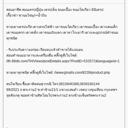
สอนอาชีพ สอนเครปญี่ปุ่น เครปเย็น ขนมเบื้อง ขนมโตเกียว มินิเครป
เกี๊ยวซ่า ชานมไข่มุก+น้ำปั่น
ขายเตาเครปแก๊ส เตาเครปไฟฟ้า เตาขนมโตเกียว เตาขนมเบื้อง เตาแพนเค็ก
เตาขนมครก เตาสเต็ก เตาขนมถังแตก เตาทาโกะยากิ เตาและอุปกรณ์ทำขนม
ทุกชนิด
- รับประกันความอร่อย เรียนจบแล้วทำขายได้แน่นอน
สอนทำขนมอาหารและเครื่องดื่ม คลิ๊กดูที่เว็บไซด์:
//th.88db.com/TH/Views/postDetails.aspx?PostID=533572&languageid=1
ขายเตาทุกชนิด คลิ๊กดูที่เว็บไซด์: //www.jjmalls.com/8239/product.php
สนใจเรียน ซื้อเตาติดต่อสุวรรณี โทร.0815846388,0839160144
99/2021 ถ.พระราม2 ซ.ท่าข้าม21/1 แขวงแสมดำ เขตบางขุนเทียน กรุงเทพฯ
จุดสังเกตุ ซอยท่าข้ามติดโฮมโปรพระราม2 ตรงข้ามเซ็นทรัลพระราม2