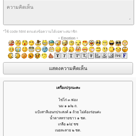
*ใช้ code html ตกแต่งข้อความได้เฉพาะสมาชิก
+
Emotion
+
เครื่องปรุงนะคะ
ไข่ไ่ก่ ๓ ฟอง
นม ๑ ๑/๒ ถ.
ป้งสาลีเอนกประสงค์ ๑ ถ้วย ไม่ต้องร่อนค่ะ
น้ำตาลทรายขาว ๑ ชต.
เกลือ ๑/๔ ชช
เนยละลาย ๒ ชต.