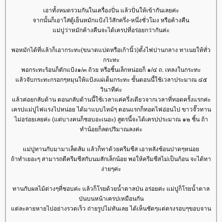
เอาทั้งหมดรวมกันในเครื่องปั่น แล้วปั่นให้เข้ากันเลยค่ะ
จากนั้นก็เอาใส่ตู้เย็นหมักแป้งไว้สักครึ่ง-หนึ่งชั่วโมง หรือค้างคืน
ม่ปูว่าหมักค้างคืนจะได้เครปที่อร่อยกว่ากันค่ะ
พอหมักได้ที่แล้วก็เอากระทะ(ขนาดแปดหรือเก้านิ้ว)ตั้งไฟปานกลาง ทาเนยให้ทั่ว
กระทะ
พอกระทะร้อนก็ตักแป้ง๑/๓ ถ้วย หรือชิ้นเล็กหน่อยก็ ๑/๔ ถ. เทลงในกระทะ
ล้วจับกระทะกรอกๆหมุนให้แป้งแผ่เต็มกระทะ ขั้นตอนนี้ใช้เวลาประมาณ ๔๕
วินาทีค่ะ
ล้วค่อยกลับด้าน ตอนกลับด้านนี้ใช้เวลาแค่ครึ่งเดียวจากเวลาที่ทอดครั้งแรกค่ะ
เครปแม่ปูไฟแรงไปหน่อย ได้มาแบบไหม้ๆ ตอนแรกก็ทอดไฟอ่อนไป ขาวจั๊วทาน
ไม่อร่อยเลยค่ะ (แต่บางคนก็ชอบอะเนอะ) สูตรนี้จะได้เครปประมาณ ๑๒ ชิ้น ถ้า
ทำน้อยก็ลดปริมาณลงค่ะ
ม่ปูทานกับมามาเล็ดส้ม แล้วก็ทาด้วยครีมชีส เอาหลังช้อนปาดๆหน่อ
ถ้าทำเยอะๆ สามารถตีครีมชีสกับนมสักเล็กน้อย พอให้ครีมชีสไม่เป็นก้อน จะได้ทา
ง่ายๆค่ะ
ทานกับผลไม้ต่างๆที่ชอบค่ะ แล้วก็โรยด้วยน้ำตาลป่น อร่อยค่ะ แม่ปูก็โรยน้ำตาล
ป่นบนหน้าเครปเหมือนกัน
ต่ละลายหายไปอย่างรวดเร็ว ถ่ายรูปไม่ทันเลย ได้เห็นชัดๆแต่ตรงรอบๆขอบจาน