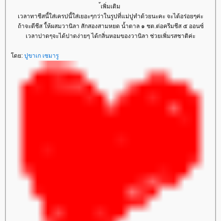
้เพิ่มเติม
เวลาทาชีสนี้ใส่เครปนี้ใส่เยอะๆกว่าในรูปที่แม่ปูทำด้วยนะคะ จะได้อร่อยๆค่ะ
ถ้าจะตีชีส ใ้ห้ผสมวานิลา สักสองสามหยด น้ำตาล ๑ ชต.ต่อครีมชีส ๕ ออนซ์
เวลาปาดๆจะได้ปาดง่ายๆ ได้กลิ่นหอมของวานิลา ช่วยเพิ่มรสชาติค่ะ
ดย:
ปูขาเก เซมารู