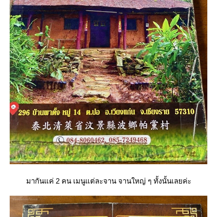
มากันแค่ 2 คน เมนูแต่ละจาน จานใหญ่ ๆ ทั้งนั้นเลยค่ะ