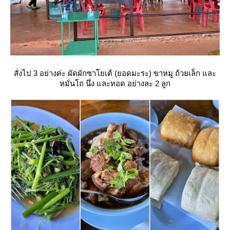
สั่งไป 3 อย่างค่ะ ผัดผักซาโยเต้ (ยอดมะระ) ขาหมู ถ้วยเล็ก และ
หมั่นโถ นึ่ง และทอด อย่างละ 2 ลูก