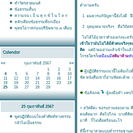
ทำวัตรสวดมนต์
คำถามครับ
ข้อธรรมสั้นๆ
ความจน เ ป็ น ทุ ก ข์ ใ น โ ล ก
1. ผมควรแก้ปัญหานี้ยังไงดี ฝื
หลักเทียบข้อธรรมที่ถกเถียง
2. จุดมุ่งหมายจริงๆ คือวิป
พุทธโอวาทก่อนปรินิพพาน ๓ เดือน
ไม่ได้โอ้อวดว่าตัวเองเก่งนะคร
เข้าใจว่ามันไม่ได้มีตัวตนจริงๆข
ติด
ต่ถ้าผมอ่านแล้วเข้าใจแล้ว
กรธใครก็
เหมือนมี
สติมาห้าม
ทั
<<
กุมภาพันธ์ 2567
>>
1
2
3
ผู้ปฏิบัติธรรมแนวนี้ไม่ต้องไ
4
5
6
7
8
9
10
ชัด หนังสือเขาก็อ่านชัดสะด้วย 
11
12
13
14
15
16
17
18
19
20
21
22
23
24
25
26
27
28
29
ข้อสังเกต
ผู้ลงมือทำ แทบไ
25 กุมภาพันธ์ 2567
> สวัสดีค่ะ ขอรบกวนสอบถาม คื
คนคิดมาก คิดไปไกล บางทีคิดมั่
พูดปฏิบัติแบบโยงคำศัพท์ทางธรรม
มาที ก็ไม่เดือดร้อนอะไร
กลัวไม่เป็นธรรม
ทีนี้เรามาสวดแบบทำกรรมฐานค่