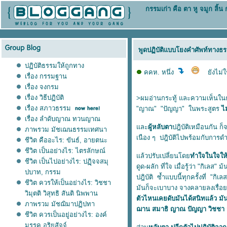
กรรมเก่า คือ ตา หู จมูก ลิ้
พูดปฏิบัติแบบโยงคำศัพท์ทางธร
ปฏิบัติธรรมให้ถูกทาง
คคห. หนึ่ง
ังไม่ใช่
เรื่อง กรรมฐาน
เรื่อง จงกรม
เรื่อง วิธีปฏิบัติ
>ผมอ่านกระทู้ และความเห็นในก
เรื่อง สภาวธรรม
"ญาณ" "ปัญญา" ในพระสูตร
ไ
เรื่อง ลำดับญาณ ทวนญาณ
ละ
ผู้หลับตา
ปฎิบัติเหมือนกัน ก
ภาพรวม มัชเฌนธรรมเทศนา
เนือง ๆ ปฎิบัติไปพร้อมกับการด
ชีวิต คืออะไร: ขันธ์, อายตนะ
ชีวิต เป็นอย่างไร: ไตรลักษณ์
ล้วปรับเปลี่ยนโด
ทำใจในใจให้
ชีวิต เป็นไปอย่างไร: ปฏฺิจจสมุ
ดูด-ผลัก ที่ใจ เมื่อรู้ว่า "กิเลส
ปบาท, กรรม
ปฎิบัติ ซ้ำแบบนี้ทุกครั้งที่ "กิ
ชีวิต ควรให้เป็นอย่างไร: วิชชา
มันก็จะเบาบาง จางคลายลงเรื่อย
วิมุตติ วิสุทธิ สันติ นิพพาน
ตัวไหนเคยดับมันได้สนิทแล้ว มัน
ภาพรวม มัชฌิมาปฏิปทา
ฌาน สมาธิ ญาณ ปัญญา วิชชา
ชีวิต ควรเป็นอยู่อย่างไร: องค์
มรรค,อริยสัจจ์