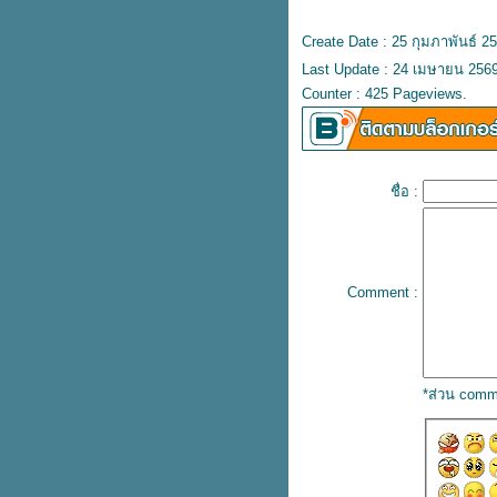
ทำเป็นเล่นไป
เวลานั่งสมาธิ แล้วเหมือนไม่มีตัว
Create Date : 25 กุมภาพันธ์ 2
เอง ปกติไหมคะ
Last Update : 24 เมษายน 2569
นั่งสมาธิแล้วมีเสียงถามว่า บรรลุรึ
Counter : 425 Pageviews.
ัง
นั่งสมาธิแล้วร้องไห้
นั่งสมาธิเกิดหัวหมุนโครงเครงไป
เอง
นั่งสมาธิแล้ววูบเหมือนจะหลับ ทั้งที่
ชื่อ :
ไม่ได้ง่วงนอน
นั่งสมาธิแล้วรู้สึกไม่มีลมหายใจ หู
ดับไม่ได้ยินเสียงอะไร
องค์มรรคสามัคคี
Comment :
นี่ก็พุทโธ
นั่งสมาธิแล้วเห็นคนเห็นพระมาคุ
ด้ว
นั่งสมาธิแล้วหายใจไม่ออก
*ส่วน comm
อาการที่เกิดขึ้นขณะนั่งสมาธิแบบนี้
มันคืออะไรคะ
นั่งสมาธิตัวสั่นโยกอย่างเร็วแล้ว
หยุด
ดวงตาเห็นธรรม คืออะไรสำคัญ