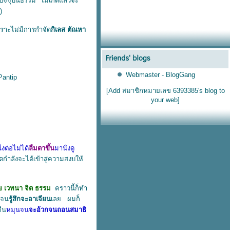
ปัจจุบันธรรม" ไม่เกิดแล้วจะ
)
พราะไม่มีการกำจัด
กิเลส ตัณหา
Webmaster - BlogGang
Pantip
[Add สมาชิกหมายเลข 6393385's blog to
your web]
ั่งต่อไม่ได้
ลืมตาขึ้น
มานั่งดู
กำลังจะได้เข้าสู่ความสงบให้
ย เวทนา จิต ธรรม
คราวนี้ก็ทำ
กจน
รู้สึกจะอาเจียน
เลย ผมก็
คืน
หมุนจน
จะอ้วกจนถอนสมาธิ