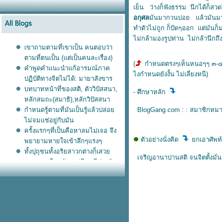
เย็น ว่างก็ฟังธรรม นึกได้ก็สวดใ
อกุศล
มันมากวนบ่อย แล้วมันมาแ
ทำตัวไม่ถูก ก็ปัดๆออก แต่มันก
ไม่กล้ามองรูปท่าน ไม่กล้านึกถึ
เขาถามตามที่เขาเป็น คนตอบว่า
ตามที่ตนเป็น (แต่เป็นคนละเรื่อง)
(
กำหนดตรงๆเห็นหนอๆๆ ๓-๔ คร
คำพูดคำแนะนำแก้อารมณ์ภาค
ไงกำหนดยังงั้น ไม่เลี่ยงหนี)
ปฏิบัติทางจิตไม่ได้: มายาสังขาร
บทบาทหน้าที่ของสติ, ตัววิปัสสนา,
- ศึกษาหลัก
หลักสมถะ(สมาธิ),หลักวิปัสสนา
กำหนดรู้ตามที่มันเป็นรู้แล้วปล่อ
BlogGang.com : : สมาชิกหมา
ไม่จมแช่อยู่กับมัน
ครั้งแรกๆที่เป็นคือหาลมไม่เจอ​ จึง
ตัวอย่างนั่งคิด
กเอาศัพท์น
พยายามหายใจเข้าลึกๆแรงๆ
ทั้งปุถุชนทั้งอริยสาวกต่างก็เสว
เจริญอานาปานสติ จนจิตตั้งมั่น
เวทนาเหมือนกัน แต่มีกรณีต่างกัน
ประสบการณ์ตรงเปลี่ยนความคิด
คน
นั่งสมาธิ เกิดอาการแบบนี้ต้องทำยัง
ไง
ไม่รู้จึงติด พอรู้ก็หลุด