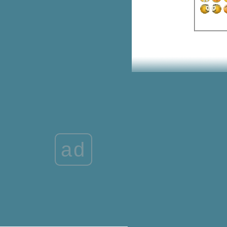
สำหรับชีวิตคนเราไหมคับ ?
อวิชชา, วิชชา ไม่รู้จึงติด พอรู้ก็
หลุด
ช้สอบอารมณ์ภาคปฏิบัติ ไม่ปฏิบัติ
ได้ (อินทรีย์ภาวนา)
อยากฟังประสบการณ์คนนั่งสมาธิ
ค่ะ
อันตรายที่ซ่อนอยู่ ต้องเห็นชัดด้ว
ปัญญาจึงละได้
นั่งสมาธิแล้วรู้สึกตัวหด ผิดไหมคะ
ง่วงเป็นอุปสรรคในการปฏิบัติธรรม
ผ่านไปไม่ได้
"นั่งสมาธิ" พูดอย่างรู้เข้าใจกัน
ad
บีบกด VS เป็นไปเอง
ความหมาย ฌาน สั้นๆ
ตัวอย่าง รู้ตามที่เราอยากให้มันเป็น
๒
ตัวอย่าง รู้ตามที่เราอยากให้มันเป็น
๑
ามเยาว์เห็นโลกล้วน แสนสนุก
สมถะวิปัสสนายาใจยามเจ็บ