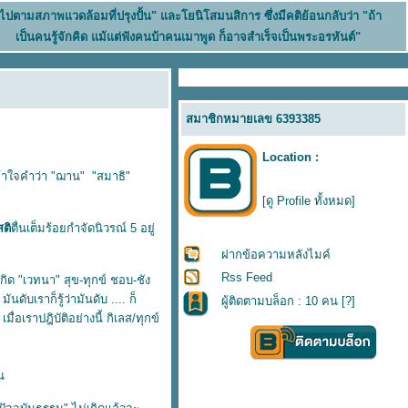
นไปตามสภาพแวดล้อมที่ปรุงปั้น" และโยนิโสมนสิการ ซึ่งมีคติย้อนกลับว่า "ถ้า
เป็นคนรู้จักคิด แม้แต่ฟังคนบ้าคนเมาพูด ก็อาจสำเร็จเป็นพระอรหันต์"
สมาชิกหมายเลข 6393385
Location :
ข้าใจคำว่า "ฌาน" "สมาธิ"
[ดู Profile ทั้งหมด]
สติ
ตื่นเต็มร้อยกำจัดนิวรณ์ 5 อยู่
ฝากข้อความหลังไมค์
Rss Feed
ิด "เวทนา" สุข-ทุกข์ ชอบ-ชัง
ันดับเราก็รู้ว่ามันดับ .... ก็
ผู้ติดตามบล็อก : 10 คน [
?
]
่อเราปฎิบัติอย่างนี้ กิเลส/ทุกข์
น