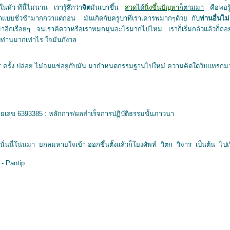
นหัว ทีนี้ไม่นาน เรารู้สึกว่า
จิต
มันเบาขึ้น
สวด
ได้
นิ่งขึ้นปัญหา
ก็ตามมา
คือพอรู้
บบชั่วช้ามากกว่าแต่ก่อน มันเกิดกับครูบาที่เราเคารพมากๆด้วย กับ
ท่านอื่นไ
็มาอีกเรื่อยๆ จนเราคิดว่าหรือเราหมกมุ่นอะไรมากไปไหม เราก็เริ่มกลัวแล้วก็ถอ
งท่านมากเท่าไร ใจมันกังวล
ั้ง ปล่อย ไม่จมแช่อยู่กับมัน มากำหนดกรรมฐานไปใหม่ ความคิดใดวิบแทรกมาอีก
ยเลข 6393385 : หลักการ/ผลสำเร็จการปฏิบัติธรรมขั้นภาวนา
ั่นนี่โน่นมา ยกลมหายใจเข้า-ออกขึ้นตั้งแล้วก็โยงศัพท์ วิตก วิจาร เป็นต้น ไ
 - Pantip