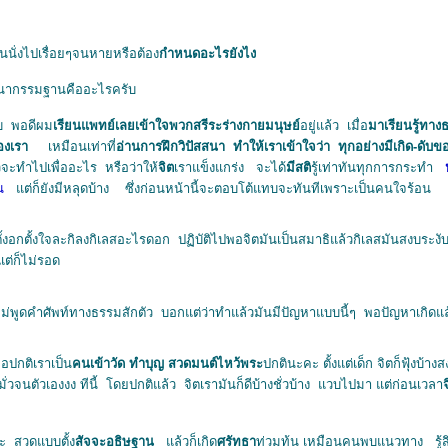
นนั่งไปเรื่อยๆจนหายหรือต้อง
กำหนดอะไรยังไง
ัสสนากรรมฐานคืออะไรครับ
ับ พอดีผม
เรียนแพทย์เลยเข้าใจพวกสรีระร่างกายมนุษย์
อยู่แล้ว เมื่อ
มาเรียนรู้ทาง
องเรา
เหมือนเท่าที่
อ่านการฝึกวิปัสสนา ทำให้เราเข้าใจว่า ทุกอย่างมีเกิด-ดับข
จะทำไปเพื่ออะไร หรือว่าให้
จิต
เราแข็งแกร่ง จะได้
มีสติ
รู้เท่าทันทุกการกระทำ
น
ต่ก็ยังมีหลุดบ้าง ซึ่งก่อนหน้านี้จะตอบโต้แทบจะทันทีเพราะเป็นคนใจร้อน
ปตั้งอกตั้งใจละกิลงกิเลสอะไรดอก ปฏิบัติไปพอจิตมันเป็นสมาธิแล้วกิเลสมันสงบระงั
แต่ก็ไม่รอด
ม่พูดคำศัพท์ทางธรรมสักตัว บอกแต่ว่าทำแล้วมันมีปัญหาแบบนี้ๆ พอปัญหาเกิดแล้
อปกติเราเป็น
คนเข้าวัด ทำบุญ สวดมนต์ไหว้พระ
ปกตินะคะ ตั้งแต่เด็ก จิตก็ฟุ้งบ้
วจนตัวเองงง ทีนี้ โดยปกติแล้ว จิตเรามันก็ดีบ้างชั่วบ้าง แวบไปมา แต่ก่อนเวลา
จ
ะ สวดแบบตั้ง
สัจจะอธิษฐาน
ล้วก็เกิด
ศรัทธา
ท่วมท้น เหมือนคนพบแนวทาง รู้ส