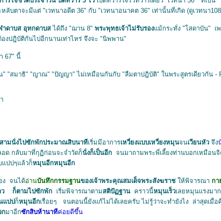
การใช้ชีวิตประจำวัน ปิดทวาร 5 ไว้
เปิดทวารใจไว้ทวารเดียว "เวทนา 36" ที่เป็น "
าะหลับตาจะมีแต่ "เวทนาอดีต 36" กับ "เวทนาอนาคต 36" เท่านั้นที่เกิด (ดูเวทนา108
ฬาดาบส อุทกดาบส
ได้ถึง "ฌาน 8"
พระพุทธเจ้าไม่รับรอง
ม้กระทั่ง "โสดาบัน" เ
องปฎิบัติกันไปอีกนานเท่าไหร่ จึงจะ "นิพพาน"
 67" นี้
าน" "สมาธิ" "ญาณ" "ปัญญา" ไม่เหมือนกันกับ "ลืมตาปฎิบัติ" ในพระสูตรเดียวกัน - 
ตา
ี่สามนั่งไปซักพักประมาณสิบนาที
เริ่มมีอาการ
เหวี่ยงแบบเหวี่ยงหมุน
จน
เวียนหัว
จึง
น
ลอด กลับมาที่กุฏิก่อนจะจำวัดก็
นั่งก็เป็นอีก
จนมาถามพระพี่เลี้ยงท่านบอกเหมือนจิต
บบแปปๆแล้วก็
หมุนอีกหมุนอีก
อง จนได้
อ่าน
บันทึกกรรมฐาน
ของเจ้าพระคุณสมเด็จพระสังฆราช
ห้พิจารณา
กา
ว ก็ตามไปซักพัก
เริ่มพิจารณาตาม
สติปัฏฐาน
คราวนี้
หมุนเร็ว
เลยหมุนแรงมา
ึ้นแปป
ก็
หมุนอีก
เรื่อยๆ จนตอนนี้ยังแก้ไม่ได้เลยครับ ไม่รู้ว่าจะทำยังไง ล่าสุดเมื่อ
วก
มาอีก
ซักสิบห้านาที
ค่อยดีขึ้น