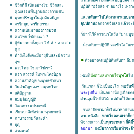
ส่วน
หลับตา ปลีกตัวไปปฎิบัติจาก
ชีวิตที่ดี เป็นอย่างไร: ชีวิตและ
ปฎิบัติ "อริยสัจ 4" อย่างไร เพร
คุณธรรมพื้นฐานของอารยชน
ละ
หลับตาไปได้ฌานมาแบบอา
พุทธปรัชญาในสุตตันตปิฎก
อุปปทาน
ออกจากจิตเลย แล้วจะต้
จาริกบุญ จารึกธรรม
ความเป็นมาของการบวช
ก็ฝากไว้พิจารณาในวัน "มาฆบูชา
ฅนไทย ใช่กบเฒ่า ?
ผู้พิพากษาตั้งตุลา ใ ห้ สั ง ค ม ส ม
นั่งหลับตาปฎิบัติ จะเข้าใจ "ฌ
ดุ ล
ทำยังไงจึงจะมีอายุยืนและมีความ
ตัวอย่างคนปฏิบัติหลับตา ลืม
สุข
พระไทย ใช่เขาใช่เรา?
นรก สวรรค์ ในพระไตรปิฎก
>ผมก็
นั่งตามลมหายใจ
พุทโธ
ไป
ความสำคัญของพุทธศาสนา
วันแรกๆ ก็ไม่เป็นอะไร พอ
วันท
วันสำคัญของชาวพุทธไท
พระรูปอื่น
เป็นอย่างนี้อยู่เกือบต
สติปัฏฐาน
ผ่านจุดนี้ไปให้ได้ แต่มันก็ได้แ
สมมุติบัญญัติ
วัฒนธรรมประเพณี
จนลาสิกขามาก็เริ่มมาหาอ่านเ
เรียนบาลีเพื่อรักษาพุทธพจน์
ตามหนังสือ
หายใจตอนแรกก็ยา
ภาษาธรรมวันละคำ
พิจารณาว่าเป็น
ทุกขเวทนา ก็ดีข
บุญ
ออกมา
ัง
มีอาการเวียนหัวจะอ้
สวดมนต์