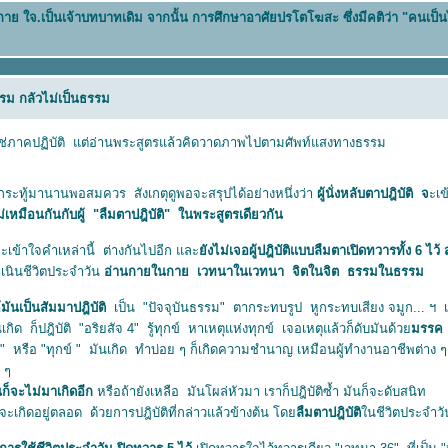
น กาย ใจ.เป็นเจ้าบทบาทเดิม จากนั้น การศึกษาอาศัยปรโตโฆสะ ซึ่งมีคติว่า "คนเป็
รม กลัวไม่เป็นธรรม
ภาคปฏิบัติ แต่อ่านพระสูตรแล้วคิดวาดภาพไปตามศัพท์แสงทางธรรม
ระทู้มานานพอสมควร สังเกตุดูพอจะสรุปได้อย่างหนึ่งว่า
ผู้นั่งหลับตาปฎิบัติ จ
ะเ
ม่เหมือนกันกับผู้ "ลืมตาปฎิบัติ" ในพระสูตรเดียวกัน
็จะเข้าใจคำเหล่านี้ ต่างกันไปอีก และ
ังไม่เจอผู้ปฎิบัติแบบลืมตาเปิดทวารทั้ง 6 ไว้ 
ำเนินชีวิตประจำวัน
อ่านกายในกาย เวทนาในเวทนา จิตในจิต ธรรมในธรรม
มันเป็นสัมมาปฎิบัติ
เป็น "ปัจจุบันธรรม" ตากระทบรูป หูกระทบเสียง จมูก... ฯ เก
" ม้นเกิด ก็ปฎิบัติ "อริยสัจ 4" รู้ทุกข์ หาเหตุแห่งทุกข์ เจอเหตุแล้วก็ดับมันด้ว
มรรค
ม
เลส" หรือ "ทุกข์ " มันเกิด ทำบ่อย ๆ ก็เกิดความชำนาญ เหมือนผู้ทำงานอาชีพต่าง ๆ เมื
 ๆ
ก็จะไม่มาเกิดอีก
หรือถ้ายังเหลือ มันโผล่หัวมา เราก็ปฎิบัติซ้ำ มันก็จะดับสนิท
จะเกิดอยู่ตลอด ด้วยการปฎิบัติที่กล่าวแล้วข้างต้น โด
ลืมตาปฎิบัติ
นชีวิตประจำวั