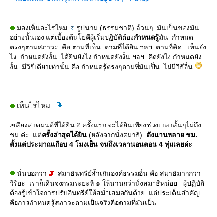
มองเห็นอะไรไหม
รูปนาม (ธรรมชาติ) ล้วนๆ มันเป็นของมัน
อย่างนั้นเอง แต่เบื้องต้นโยคีผู้เริ่มปฏิบัติต้อง
กำหนดรู้
มัน กำหนด
ตรงๆตามสภาวะ คือ ตามที่เห็น ตามที่ได้ยิน ฯลฯ ตามที่คิด. เห็นยัง
ไง กำหนดยังงั้น ได้ยินยังไง กำหนดยังงั้น ฯลฯ คิดยังไง กำหนดยัง
งั้น มีวิธีเดียวเท่านั้น คือ กำหนดรู้ตรงๆตามที่มันเป็น ไม่มีวิธีอื่น
เห็นไรไหม
>เสียงสวดมนต์ที่ได้ยิน 2 ครั้งแรก จะได้ยินเพียงช่วงเวลาสั้นๆไม่ถึง
ชม.ค่ะ แต่
ครั้งล่าสุดได้ยิน
(หลังจากนั่งสมาธิ)
ดังนานหลาย ชม.
ตั้งแต่ประมาณเกือบ 4 โมงเย็น จนถึงเวลานอนตอน 4 ทุ่มเลยค่ะ
นั่นบอกว่า
สมาธินทรีย์ล้ำเกินองค์ธรรมอื่น คือ สมาธิมากกว่า
วิริยะ เราก็เดินจงกรมระยะที่ ๑ ให้นานกว่านั่งสมาธิหน่อย ผู้ปฏิบัติ
ต้องรู้เข้าใจการปรับอินทรีย์ให้สม่ำเสมอกันด้วย แต่ประเด็นสำคัญ
คือการกำหนดรู้สภาวะตามเป็นจริงคือตามที่มันเป็น