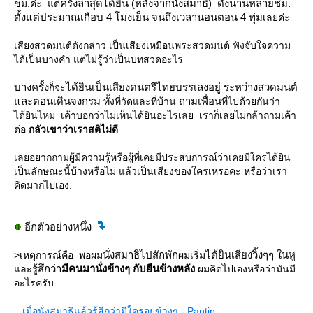
ครั้งล่าสุดได้ยิน
(หลังจากนั่งสมาธิ)
ดังนานหลายชม.
ชม.ค่ะ แต่
ตั้งแต่ประมาณเกือบ 4 โมงเย็น จนถึงเวลานอนตอน 4 ทุ่ม
เลยค่ะ
เสียงสวดมนต์ดังกล่าว เป็นเสียงเหมือนพระสวดมนต์ ฟังจับใจความ
ได้เป็นบางคำ แต่ไม่รู้ว่าเป็นบทสวดอะไร
บางครั้ง
ได้ยินเป็นเสียงดนตรีไทยบรรเลงอยู่ ระหว่างสวดมนต์
ก็จะ
ละตอนเดินจงกรม
ถามเพื่อน
ทั้งที่วัดและที่บ้าน
ที่ไปด้วยกันว่า
ได้ยินไหม เค้าบอกว่าไม่เห็นได้ยินอะไรเลย เราก็เลยไม่กล้าถามเค้า
ต่อ
กลัวเขาว่าเราสติไม่ดี
เลยอยากถามผู้มีความรู้หรือผู้ที่เคยมีประสบการณ์ว่าเคยมีใครได้ยิน
เป็นลักษณะนี้บ้างหรือไม่ แล้วเป็นเสียงของใครเหรอคะ หรือว่าเรา
คิดมากไปเอง.
อีกตัวอย่างหนึ่ง
นั่งสมาธิไปสักพัก
ได้ยินเสียงวิ้งๆๆ ในหู
>เหตุการณ์คือ พอผม
ผมเริ่ม
รู้สึกว่า
มีคนมานั่งข้างๆ กับยืนข้างหลัง
ละ
ผมคิดไปเองหรือว่ามันมี
อะไรครับ
เมื่อนั่งสมาธิแล้วรู้สีกว่ามีใครอยู่ข้างๆ - Pantip