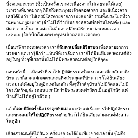
(ซึ่งเป็นครั้งแรกค่ะเนื่องจากไม่เคยทนได้เลย)
นั่งจนหมดเวลา
ระหว่างที่ปวดมากๆ ก็นึกถึงพระพุทธเจ้าตลอดเวลา และสู้เนื่องจาก
เคยได้ยินว่า "ไม่เคยมีใครตายจากการนั่งสมาธิ" รวมทั้งประโยคที่ว่า
(จำไม่ได้ว่าเป็นของหลวงพ่อท่านไหนค่ะ)
"นิพพานอยู่ฝั่งตาย"
ละ
คิดว่าตายเป็นตายแต่จะไม่ลืมตาเปลี่ยนอิริยาบถก่อนหมดเวลา
(ใจก็นึกถึงแต่พระพุทธเจ้าตลอดเวลาค่ะ)
น่นอน
เมื่อนาฬิกาดังหมดเวลา เราก็
ลืมตาเปลี่ยนอิริยาบถ
เพื่อคลายอาการ
ได้ยินเสียงสวดมนต์ดัง
ปวดขา แต่เรารู้สึกว่า...ทันทีที่เราลืมตา เราก็
อยู่ในหู ทั้งๆที่เวลานั้นไม่ได้มีพระสวดมนต์อยู่ใกล้ๆ
ค่ะ
ก่อนหน้านี้....เมื่อครั่งที่เราไปปฏิบัติธรรมครั้งแรก และเมื่อกลับมาถึง
ได้ยินเสียง
บ้าน เราก็สวดแผ่เมตตาและอุทิศส่วนกุศลที่บ้าน เราก็
สวดมนต์ดังอยู่ในหูอีกเหมือนกัน
ทั้งๆที่ใกล้ๆบ้านก็ไม่มีวัดและไม่มี
(ตอนแรกนึกว่ามีพระสวดทำวัตรเย็นอยู่ใกล้ๆ แต่
ครเปิดวิทยุค่ะ
บ้านก็ไม่ได้อยู่ใกล้วัด )
ล้วก็
เคยมีอีกครั้งนึง เราคุยกับแม่
นะนำแม่เรื่องการไปปฎิบัติธรรม
ก็ได้ยินเสียงสวดมนต์ดังแว่ว
ละ
ชวนแม่ให้ไปปฏิบัติธรรม
ด้วยกัน
นหูอีก
เสียงสวดมนต์ที่ได้ยิน 2 ครั้งแรก จะได้ยินเพียงช่วงเวลาสั้นๆไม่ถึง