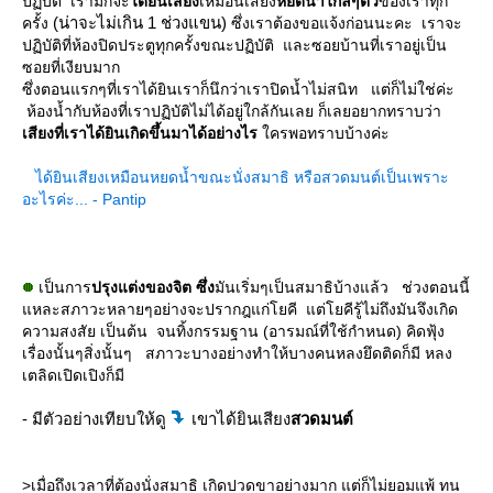
ปฏิบัติ เรามักจะ
ได้ยินเสียง
เหมือนเสียง
หยดน้ำใกล้ๆตัว
ของเราทุก
(น่าจะไม่เกิน 1 ช่วงแขน)
ครั้ง
ซึ่งเราต้องขอแจ้งก่อนนะคะ เราจะ
ปฏิบัติที่ห้องปิดประตูทุกครั้งขณะปฏิบัติ และซอยบ้านที่เราอยู่เป็น
ซอยที่เงียบมาก
ซึ่งตอนแรกๆที่เราได้ยินเราก็นึกว่าเราปิดน้ำไม่สนิท แต่ก็ไม่ใช่ค่ะ
ห้องน้ำกับห้องที่เราปฏิบัติไม่ได้อยู่ใกล้กันเลย ก็เลยอยากทราบว่า
เสียงที่เราได้ยินเกิดขึ้นมาได้อย่างไร
ครพอทราบบ้างค่ะ
ได้ยินเสียงเหมือนหยดน้ำขณะนั่งสมาธิ หรือสวดมนต์เป็นเพราะ
อะไรค่ะ... - Pantip
เป็นการ
ปรุงแต่งของจิต ซึ่ง
มันเริ่มๆเป็นสมาธิบ้างแล้ว ช่วงตอนนี้
หละสภาวะหลายๆอย่างจะปรากฎแก่โยคี แต่โยคีรู้ไม่ถึงมันจึงเกิด
ความสงสัย เป็นต้น จนทิ้งกรรมฐาน (อารมณ์ที่ใช้กำหนด) คิดฟุ้ง
เรื่องนั้นๆสิ่งนั้นๆ สภาวะบางอย่างทำให้บางคนหลงยึดติดก็มี หลง
เตลิดเปิดเปิงก็มี
- มีตัวอย่างเทียบให้ดู
เขาได้ยินเสียง
สวดมนต์
>เมื่อถึงเวลาที่ต้องนั่งสมาธิ เกิดปวดขาอย่างมาก แต่ก็ไม่ยอมแพ้ ทน