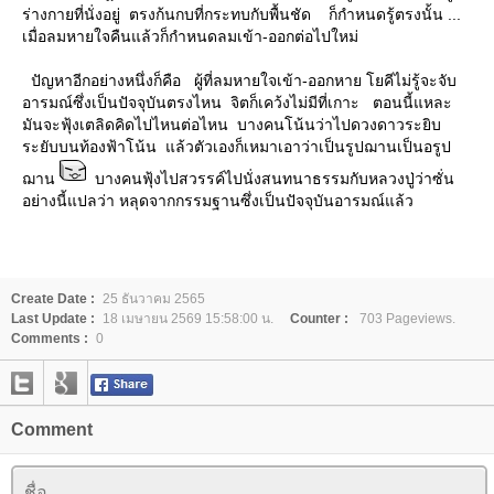
ร่างกายที่นั่งอยู่ ตรงก้นกบที่กระทบกับพื้นชัด ก็กำหนดรู้ตรงนั้น ...
เมื่อลมหายใจคืนแล้วก็กำหนดลมเข้า-ออกต่อไปใหม่
ปัญหาอีกอย่างหนึ่งก็คือ ผู้ที่ลมหายใจเข้า-ออกหาย โยคีไม่รู้จะจับ
อารมณ์ซึ่งเป็นปัจจุบันตรงไหน จิตก็เคว้งไม่มีที่เกาะ ตอนนี้แหละ
มันจะฟุ้งเตลิดคิดไปไหนต่อไหน บางคนโน้นว่าไปดวงดาวระยิบ
ระยับบนท้องฟ้าโน้น แล้วตัวเองก็เหมาเอาว่าเป็นรูปฌานเป็นอรูป
ฌาน
บางคนฟุ้งไปสวรรค์ไปนั่งสนทนาธรรมกับหลวงปู่ว่าซั่น
อย่างนี้แปลว่า หลุดจากกรรมฐานซึ่งเป็นปัจจุบันอารมณ์แล้ว
Create Date :
25 ธันวาคม 2565
Last Update :
18 เมษายน 2569 15:58:00 น.
Counter :
703 Pageviews.
Comments :
0
Comment