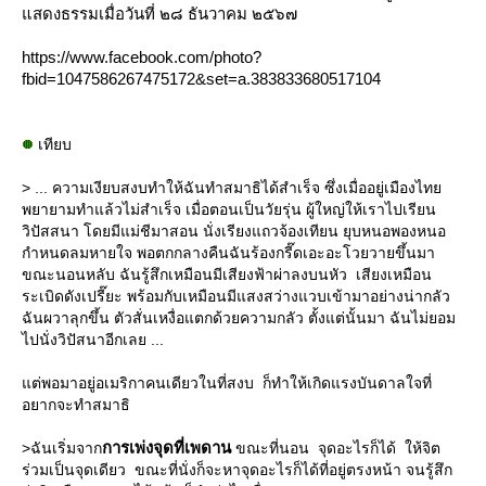
สดงธรรมเมื่อวันที่ ๒๘ ธันวาคม ๒๕๖๗
https://www.facebook.com/photo?
fbid=1047586267475172&set=a.383833680517104
เทียบ
> ... ความเงียบสงบทำให้ฉันทำสมาธิได้สำเร็จ ซึ่งเมื่ออยู่เมืองไท
พยายามทำแล้วไม่สำเร็จ เมื่อตอนเป็นวัยรุ่น ผู้ใหญ่ให้เราไปเรียน
วิปัสสนา โดยมีแม่ชีมาสอน นั่งเรียงแถวจ้องเทียน ยุบหนอพองหนอ
กำหนดลมหายใจ พอตกกลางคืนฉันร้องกรี๊ดเอะอะโวยวายขึ้นมา
ขณะนอนหลับ ฉันรู้สึกเหมือนมีเสียงฟ้าผ่าลงบนหัว เสียงเหมือน
ระเบิดดังเปรี๊ยะ พร้อมกับเหมือนมีแสงสว่างแวบเข้ามาอย่างน่ากลัว
ฉันผวาลุกขึ้น ตัวสั่นเหงื่อแตกด้วยความกลัว ตั้งแต่นั้นมา ฉันไม่ยอม
ไปนั่งวิปัสนาอีกเลย ...
ต่พอมาอยู่อเมริกาคนเดียวในที่สงบ ก็ทำให้เกิดแรงบันดาลใจที่
อยากจะทำสมาธิ
การเพ่งจุดที่เพดาน
>ฉันเริ่มจาก
ขณะที่นอน จุดอะไรก็ได้ ให้จิต
ร่วมเป็นจุดเดียว ขณะที่นั่งก็จะหาจุดอะไรก็ได้ที่อยู่ตรงหน้า จนรู้สึก