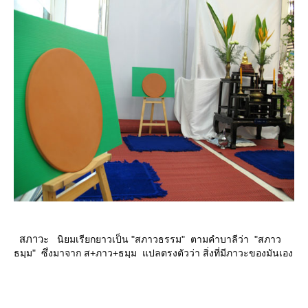
สภาวะ
นิยมเรียกยาวเป็น "สภาวธรรม" ตามคำบาลีว่า "สภาว
ธมฺม" ซึ่งมาจาก ส+ภาว+ธมฺม แปลตรงตัวว่า สิ่งที่มีภาวะของมันเอง