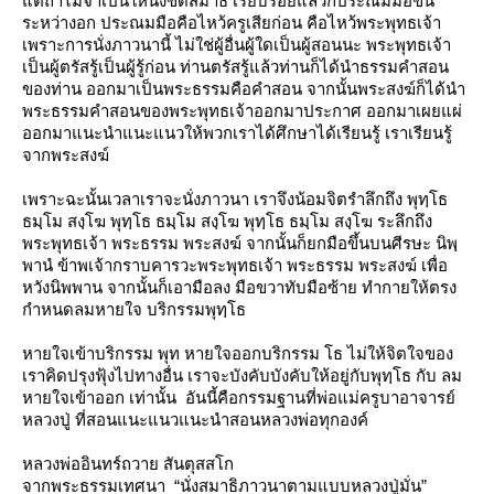
ต่ถ้าไม่จำเป็นให้นั่งขัดสมาธิ เรียบร้อยแล้วก็ประณมมือขึ้น
ระหว่างอก ประณมมือคือไหว้ครูเสียก่อน คือไหว้พระพุทธเจ้า
เพราะการนั่งภาวนานี้ ไม่ใช่ผู้อื่นผู้ใดเป็นผู้สอนนะ พระพุทธเจ้า
เป็นผู้ตรัสรู้เป็นผู้รู้ก่อน ท่านตรัสรู้แล้วท่านก็ได้นำธรรมคำสอน
ของท่าน ออกมาเป็นพระธรรมคือคำสอน จากนั้นพระสงฆ์ก็ได้นำ
พระธรรมคำสอนของพระพุทธเจ้าออกมาประกาศ ออกมาเผยแผ่
ออกมาแนะนำแนะแนวให้พวกเราได้ศึกษาได้เรียนรู้ เราเรียนรู้
จากพระสงฆ์
เพราะฉะนั้นเวลาเราจะนั่งภาวนา เราจึงน้อมจิตรำลึกถึง พุทฺโธ
ธมฺโม สงฺโฆ พุทฺโธ ธมฺโม สงฺโฆ พุทฺโธ ธมฺโม สงฺโฆ ระลึกถึง
พระพุทธเจ้า พระธรรม พระสงฆ์ จากนั้นก็
กมือขึ้นบนศีรษะ นิพฺ
พานํ
ข้าพเจ้ากราบคารวะพระพุทธเจ้า พระธรรม พระสงฆ์ เพื่อ
หวังนิพพาน
จากนั้นก็เอามือลง มือขวาทับมือซ้าย ทำกายให้ตรง
กำหนดลมหายใจ บริกรรมพุทฺโธ
หายใจเข้า
บริกรรม
พุท
หายใจออก
บริกรรม
ธ
ไม่ให้จิตใจของ
เราคิดปรุงฟุ้งไปทางอื่น
เราจะบังคับบังคับให้อยู่กับพุทฺโธ กับ ลม
หายใจเข้าออก
เท่านั้น อันนี้คือกรรมฐานที่พ่อแม่ครูบาอาจารย์
หลวงปู่ ที่สอนแนะแนวแนะนำสอนหลวงพ่อทุกองค์
หลวงพ่ออินทร์ถวาย สันตุสสโก
จากพระธรรมเทศนา “นั่งสมาธิภาวนาตามแบบ
หลวงปู่มั่น
”