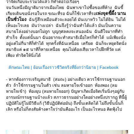
ว่าจิตเกือบจะรวมได้แล้ว ก็ทำต่อไปเรื่อยๆ
จนวันหนึ่งมีญาติมาจากเมืองไทย ฉันพาเขาไปซื้อของที่ห้าง ฉันขี้
เพ่งจุดขี้ผึ้ง นาน
เกียจเดินขอนั่งรอในรถ ขณะที่รอ ฉันก็ใช้เวลาที่รอ
เป็นชั่วโมง
ฉันรู้สึกเหมือนตัวจะลอยได้ มันเบาหวิว ไม่ได้ยิน ไม่ได้
เห็นอะไรเลย มันว่างเปล่า ฉันจึงรู้ว่าฉันทำได้แล้ว มันเป็นความ
สบายโล่งอย่างบอกไม่ถูก บุญกุศลคงจะสนองฉัน ฉันดีใจมากที่ทำ
สำเร็จ ตั้งแต่นั้นมา ฉันอยากจะทำสมาธิเมื่อไหร่ก็ทำได้ แม้เพียงนั่ง
อยู่แค่ไม่กี่นาทีก็ทำได้ ทุกครั้งที่ฉันเหนื่อย เครียด ฉันก็จะหยุดจิตนั่ง
สมาธิแค่ ๑๕ นาทีก็หายเหนื่อย คุณไม่ต้องเสียเวลาไปฝึกที่วัด แค่
เพียง ทำจิตให้นิ่งได้
ลักษณะไทย | ย้อนเรื่องราวชีวิตจริงที่ยิ่งกว่านิยาย | Facebook
- หากต้องการเจริญสมาธิ (สมถะ) อย่างเดียว ควรใช้กรรมฐานนอก
ตัว ถ้าใช้กรรมฐานในตัว เช่น ลมหายใจเข้าออก ท้องพอง (ลม
หายใจเข้า) ท้องยุบ (ลมหายใจออก) ปัญหาเกิดเมื่อจิตเริ่มนิ่งๆอยู่กับ
อารมณ์กรรมฐานบ้างแล้ว สภาวธรรมอย่างใดอย่างหนึ่งปรากฎ ทีนี้ผู้
ปฏิบัติไม่รู้ไม่มีวิธีแก้ (วิธีปฏิบัติต่อมัน) ถึงขั้นเตลิดได้ ไม่ถึงขั้นนั้นก็
เลิก หรือไม่ก็สงสัยค้างคาใจว่ามันคืออะไร เป็นอะไรหนอ คิดฟุ้งไป