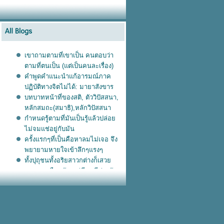
เขาถามตามที่เขาเป็น คนตอบว่า
ตามที่ตนเป็น (แต่เป็นคนละเรื่อง)
คำพูดคำแนะนำแก้อารมณ์ภาค
ปฏิบัติทางจิตไม่ได้: มายาสังขาร
บทบาทหน้าที่ของสติ, ตัววิปัสสนา,
หลักสมถะ(สมาธิ),หลักวิปัสสนา
กำหนดรู้ตามที่มันเป็นรู้แล้วปล่อ
ไม่จมแช่อยู่กับมัน
ครั้งแรกๆที่เป็นคือหาลมไม่เจอ​ จึง
พยายามหายใจเข้าลึกๆแรงๆ
ทั้งปุถุชนทั้งอริยสาวกต่างก็เสว
เวทนาเหมือนกัน แต่มีกรณีต่างกัน
ประสบการณ์ตรงเปลี่ยนความคิด
คน
นั่งสมาธิ เกิดอาการแบบนี้ต้องทำยัง
ไง
ไม่รู้จึงติด พอรู้ก็หลุด