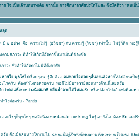
น กาย ใจ.เป็นเจ้าบทบาทเดิม จากนั้น การศึกษาอาศัยปรโตโฆสะ ซึ่งมีคติว่า "คนเป็
็หลุด
 มี ๒ อย่าง คือ ความไม่รู้ (อวิชชา) กับ ความรู้ (วิชชา) เท่านั้น ไม่รู้ก็ติด พอร
นตามสภาวะ ที่ทำให้เกิดมีอัตตาขึ้นมาเป็นที่ข้องขัด
ภาวะ ซึ่งทำให้อัตตาไม่มีที่ตั้งอาศั
ลมหายใจ พุธโธ
ไปเรื่อยๆจน รู้สึกตัวว่า
ลมหายใจค่อยๆสั้นลงแล้วหายไป
เปลี่ยนเป็นรู
ออะไรครับ ต้องทำไงต่อหรอครับ พอดีไม่มีอาจารย์สอนทางด้านนี้เลยครับ
ึกว่า
คอแห้ง
ระหว่าง
นั่งสมาธิ กลืนน้ำลายได้ไหม
ครับ หรือปล่อยไปแล้วเพ่งที่ลมห
ทำไงต่อครับ - Pantip
ียว อะไรๆก็พุทโธๆ พอจิตนิ่งสงบหน่อยสภาวะปรากฏ ไม่รู้เอายังไง ต้องปรับ แต่ป
กครับ คือเมื่อลมหายใจหายไป
กลายเป็นรู้สึกตัวยืดหดตามจังหวะหายใจแทน
ละยัง