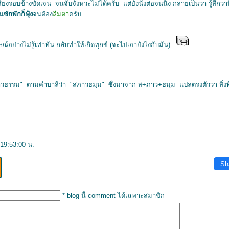
ียงรอบข้างชัดเจน จนจับจังหวะไม่ได้ครับ แต่ยังนั่งต่อจนนิ่ง กลายเป็นว่า รู้สึกว่า
้น
ซักพักก็ฟุ้ง
จนต้อง
ลืมตา
ครับ
ณ์อย่างไม่รู้เท่าทัน กลับทำให้เกิดทุกข์ (จะไปเอายังไงกับมัน)
าวธรรม" ตามคำบาลีว่า "สภาวธมฺม" ซึ่งมาจาก ส+ภาว+ธมฺม แปลตรงตัวว่า สิ่งท
19:53:00 น.
Sh
* blog นี้ comment ได้เฉพาะสมาชิก