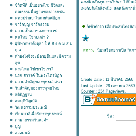
สงสีเหลืองวูบวาบไปมา
ได้ยินเส
ชีวิตที่ดี เป็นอย่างไร: ชีวิตและ
เพ่งกับสิ่งใดสิ่งหนึ่ง แต่หลังจากนั
คุณธรรมพื้นฐานของอารยชน
พุทธปรัชญาในสุตตันตปิฎก
จาริกบุญ จารึกธรรม
ก็เข้าตำรา เมื่อประสบไตรลักษ
ความเป็นมาของการบวช
ฅนไทย ใช่กบเฒ่า ?
ผู้พิพากษาตั้งตุลา ใ ห้ สั ง ค ม ส ม
ดุ ล
สภาวะ
นิยมเรียกยาวเป็น "สภ
ทำยังไงจึงจะมีอายุยืนและมีความ
สุข
พระไทย ใช่เขาใช่เรา?
นรก สวรรค์ ในพระไตรปิฎก
Create Date : 11 มีนาคม 2568
ความสำคัญของพุทธศาสนา
Last Update : 26 เมษายน 2569 
วันสำคัญของชาวพุทธไท
Counter : 234 Pageviews.
สติปัฏฐาน
สมมุติบัญญัติ
วัฒนธรรมประเพณี
เรียนบาลีเพื่อรักษาพุทธพจน์
ชื่อ :
ภาษาธรรมวันละคำ
บุญ
สวดมนต์