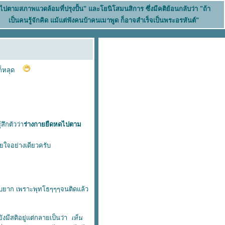
นไปตามสภาพแวดล้อมที่ปรุงปั้น" และโยนิโสมนสิการ ซึ่งมีคติย้อนกลับว่า "ถ้า
เป็นคนรู้จักคิด แม้แต่ฟังคนบ้าคนเมาพูด ก็อาจสำเร็จเป็นพระอรหันต์"
ู้ก็หลุด
้สึกตัวว่า
ร่างกายยืดหดไปตาม
ายใจอย่างเดียวครับ
รับยาก เพราะพุทโธๆๆๆจนติดแล้ว
มีสติอยู่แต่กลายเป็นว่า
เห็น