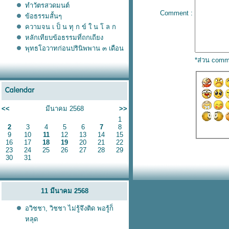
ทำวัตรสวดมนต์
Comment :
ข้อธรรมสั้นๆ
ความจน เ ป็ น ทุ ก ข์ ใ น โ ล ก
หลักเทียบข้อธรรมที่ถกเถียง
พุทธโอวาทก่อนปรินิพพาน ๓ เดือน
*ส่วน comm
<<
มีนาคม 2568
>>
1
2
3
4
5
6
7
8
9
10
11
12
13
14
15
16
17
18
19
20
21
22
23
24
25
26
27
28
29
30
31
11 มีนาคม 2568
อวิชชา, วิชชา ไม่รู้จึงติด พอรู้ก็
หลุด