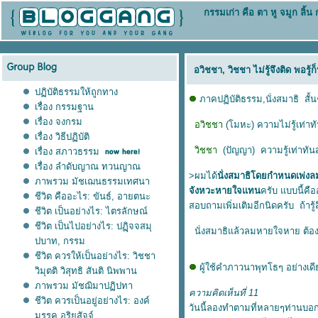
กรรมเก่า คือ ตา หู จมูก ลิ้
อวิชชา, วิชชา ไม่รู้จึงติด พอรู้ก
ปฏิบัติธรรมให้ถูกทาง
ภาคปฏิบัติธรรม,นั่งสมาธิ สั้นๆ
เรื่อง กรรมฐาน
เรื่อง จงกรม
อวิชชา
(โมหะ) ความไม่รู้เท่าทั
เรื่อง วิธีปฏิบัติ
วิชชา
(ปัญญา) ความรู้เท่าทันส
เรื่อง สภาวธรรม
เรื่อง ลำดับญาณ ทวนญาณ
>ผมได้
นั่งสมาธิโดยกำหนดเพ่ง
ภาพรวม มัชเฌนธรรมเทศนา
จังหวะหายใจแทน
ครับ แบบนี้คื
ชีวิต คืออะไร: ขันธ์, อายตนะ
สอบถามเพิ่มเติมอีกนิดครับ ถ้ารู้ส
ชีวิต เป็นอย่างไร: ไตรลักษณ์
ชีวิต เป็นไปอย่างไร: ปฏฺิจจสมุ
นั่งสมาธิแล้วลมหายใจหาย ต้อง
ปบาท, กรรม
ชีวิต ควรให้เป็นอย่างไร: วิชชา
ผู้ใช้คำภาวนาพุทโธๆ อย่างเด
วิมุตติ วิสุทธิ สันติ นิพพาน
ภาพรวม มัชฌิมาปฏิปทา
ความคิดเห็นที่ 11
ชีวิต ควรเป็นอยู่อย่างไร: องค์
วันนี้ลองทำตามที่หลายๆท่านบอ
มรรค,อริยสัจจ์