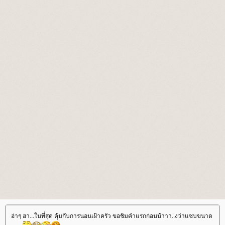
ฮ่าๆ ฮา...ในที่สุด คุ้มกับการนอนเฝ้าครัว ขอชิมคำแรกก่อนน้าาา..งว่าแซบขนาด