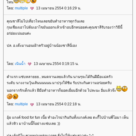
ไหน
ดย:
multiple
13 เมษายน 2554 0:16:29 น.
คุณชาลีไม่ไปเที่ยวไหนเลยขยันทำอาหารทุกวันเล
กุนเชียงเอาไปต้มเอาไขมันออกแล้วเข้าอบอีกหน่อยค่ะคุณชาลีรับรองว่าวิธีนี้
อร่อ่ยแน่นอนค่ะ
ปล. อ.เต๊ะมานอนเฝ้าครัวอยู่บ้านน้องชาลีนี่เอง
ดย:
เนินน้ำ
13 เมษายน 2554 0:19:15 น.
คำแรก แซ่บหลายยย...หมดจานเลยแล้วกัน นานๆจะได้กินฝีมือแม่ครัว
ระดับ นางงามวุ้นเส้นนนนนน มาปรุงให้ชิม รับประกันความอร่อยครับ
นอกจากรักเด็กแล้ว ฝีมือทำอาหารก็ยอดเยี่ยมอีกด้วย ไปละนะ อิ่มแล้วจ๊ะ
ดย:
multiple
13 เมษายน 2554 0:22:18 น.
อุ้ย แกงค์ food for fun เนี้ย ทำอะไรน่ากินกันทั้งแกงค์เลย ตะกี้ไปบ้านพี่โอมา เห็น
ล้วหิว มาบ้านนี้ก็อย่างแซ่บเลย :))
ปล เค้กนิโม ชายหนุ่มหล่อมากๆๆ สั่งไปให้แฟนสาวค่ะ ^-^