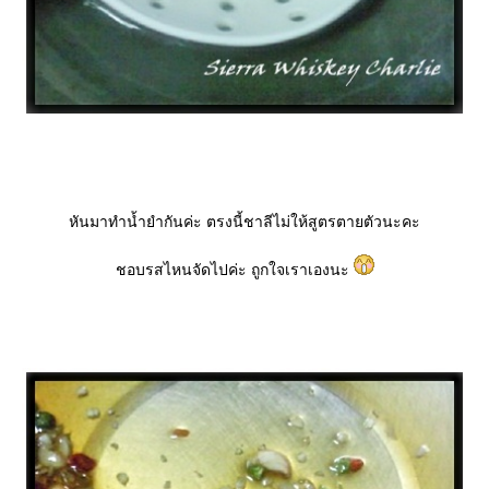
หันมาทำน้ำยำกันค่ะ ตรงนี้ชาลีไม่ให้สูตรตายตัวนะคะ
ชอบรสไหนจัดไปค่ะ ถูกใจเราเองนะ