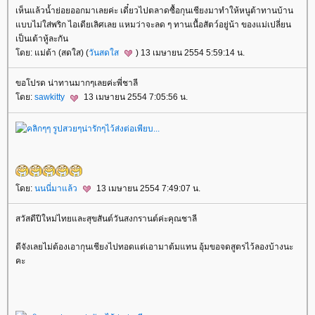
เห็นแล้วน้ำย่อยออกมาเลยค่ะ เดี๋ยวไปตลาดซื้อกุนเชียงมาทำให้หนูต้าทานบ้าน
บบไม่ใส่พริก ไอเดียเลิศเลย แหมว่าจะลด ๆ ทานเนื้อสัตว์อยู่น้า ของแม่เปลี่ยน
เป็นเต้าหู้ละกัน
ดย: แม่ต้า (สดใส) (
วันสดใส
) 13 เมษายน 2554 5:59:14 น.
ขอโปรด น่าทานมากๆเลยค่ะพี่ชาลี
ดย:
sawkitty
13 เมษายน 2554 7:05:56 น.
ดย:
นนนี่มาแล้ว
13 เมษายน 2554 7:49:07 น.
สวัสดีปีใหม่ไทยและสุขสันต์วันสงกรานต์ค่ะคุณชาลี
ดีจังเลยไม่ต้องเอากุนเชียงไปทอดแต่เอามาต้มแทน อุ้มขอจดสูตรไว้ลองบ้างนะ
คะ