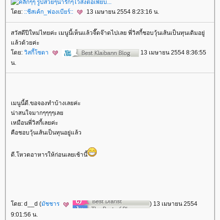
ดย:
::ชีสเค้ก_ฟองเบียร์::
13 เมษายน 2554 8:23:16 น.
สวัสดีปีใหม่ไทยค่ะ เมนูนี้เห็นแล้วจี๊ดจ๊าดไปเลย พี่วิสกี้ชอบวุ้นเส้นเป็นทุนเดิมอยู่
ล้วด้วยค่ะ
ดย:
วิสกี้โซดา
13 เมษายน 2554 8:36:55
น.
เมนูนี้ดี.ขอจองทำบ้างเลยค่ะ
น่าสนใจมากๆๆๆๆเล
เหมือนพี่วิสกี้เลยค่ะ
คือชอบวุ้นเส้นเป็นทุนอยู่แล้ว
ดี.โหวตอาหารให้ก่อนเลยเช้านี้
ดย: d__d (
มัชชาร
) 13 เมษายน 2554
9:01:56 น.