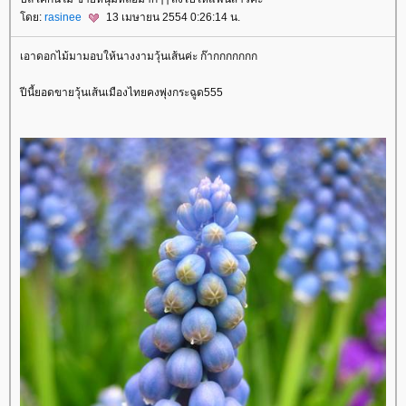
ดย:
rasinee
13 เมษายน 2554 0:26:14 น.
เอาดอกไม้มามอบให้นางงามวุ้นเส้นค่ะ ก๊ากกกกกกก
ปีนี้ยอดขายวุ้นเส้นเมืองไทยคงพุ่งกระฉูด555