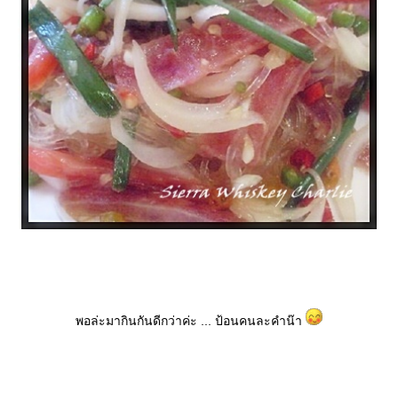
พอล่ะมากินกันดีกว่าค่ะ ... ป้อนคนละคำน๊า