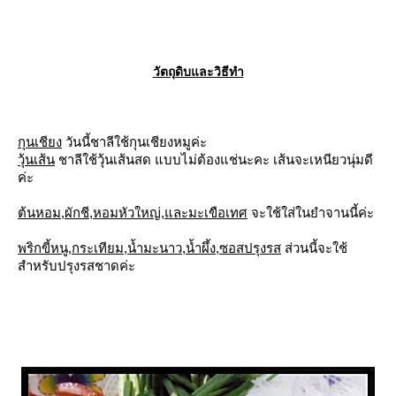
วัตถุดิบและวิธีทำ
กุนเชียง
วันนี้ชาลีใช้กุนเชียงหมูค่ะ
วุ้นเส้น
ชาลีใช้วุ้นเส้นสด แบบไม่ต้องแช่นะคะ เส้นจะเหนียวนุ่มดี
ค่ะ
ต้นหอม,ผักชี,หอมหัวใหญ่,และมะเขือเทศ
จะใช้ใส่ในยำจานนี้ค่ะ
พริกขี้หนู,กระเทียม,น้ำมะนาว,น้ำผึ้ง,ซอสปรุงรส
ส่วนนี้จะใช้
สำหรับปรุงรสชาดค่ะ