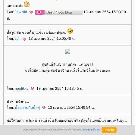
เสมอนะค่ะ
ดย:
JewNid
13 เมษายน 2554 15:03:10
น.
ทั้งวุ้นเส้น ชอบทั้งกุนเชียง อร่อยแน่ๆเล
ดย:
coji
13 เมษายน 2554 15:05:48 น.
สุขสันต์วันสงกรานต์ค่ะ.....คุณชาลี
ขอให้มีความสุข สดชื่น เบิกบานใจในวันปีใหม่ไทยนะคะ
ดย:
nootikky
13 เมษายน 2554 15:13:45 น.
น่าทานจังค่ะ...
ดย:
น้ำหวานกับน้ำพุ
13 เมษายน 2554 15:49:54 น.
ขอให้เทศกาลวันสงกรานต์ เป็นวันของครอบครัว ที่สุขใจและเย็นกายนะครับคุณ
ชาลี
BlogGang.com ใช้คุกกี้เพื่อพัฒนาประสบการณ์การใช้งานของคุณ
อ่านเพิ่มเติมได้ที่นี่