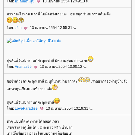
ดย:
นุ่มณอ่อนนุช
13 เมษายน 2554 12:49:13 น.
มาหาอะไรทาน แถวนี้ ไม่ผิดหวังเลย นะ .. สุข สนุก วันสงกรานต์นะจ้ะ..
ดย:
tifun
13 เมษายน 2554 12:55:31 น.
สุขสันต์วันสงกรานต์ค่ะคุณชาลี มีความสุขมากๆนะคะ
ดย:
Ananas99
13 เมษายน 2554 13:00:12 น.
ขอชิมด้วยคนค่ะคุณชาลี เมนูนี้น่าหมํ่ามากๆค่ะ
เราอยากลองทำดูบ้างจัง
ต่หากุนเชียงค่อนข้างยากค่ะ
สุขสันต์วันสงกรานต์ค่ะคุณชาลี
ดย:
LoveParadise
13 เมษายน 2554 13:19:31 น.
ำๆ แบบนี้ล่ะค่ะทานได้ตลอดเวลา
เรียกว่าล้างตู้เย็นได้ .. มีมะนาว พริก น้ำปลา
เท่านี้ก็เรียกว่า ยำอะไรแบบบ้านๆ ก็อร่อยได้