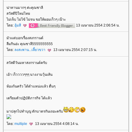
น่าทานมากๆ ค่ะคุณชาลี
สวัสดีปีใหม่ไท
ไม่เจ็บ ไม่ไข้ ไม่จน ขอให้ผอมเร็วๆ เน๊าะ
ดย:
อุ้มสี
13 เมษายน 2554 2:06:54 น.
มัวแต่บอกเรื่องสงกรานต์
ลืมกินอ่ะ คุณชาลี5555555555
ดย:
ลงสะพาน...เลี้ยวขวา
13 เมษายน 2554 2:07:15 น.
สวัสดีวันมหาสงกรานต์ครับ
เอ้า เร็ววววๆๆๆ นางงามวุ้นเส้น
ห้องก้นครัว ได้ตำแหน่งแล้ว ตื่นๆ
เตรียมตัวปฏิบัติภารกิจ ได้แล้ว
มาปลุกไปทำบุญ ตักบาตรกันเถอะครับ
ดย:
multiple
13 เมษายน 2554 4:08:14 น.