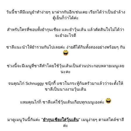
วันนี้ชาลีมีเมนูยำทำง่ายๆ มาฝากกันอีกเช่นเคย เรียกได้ว่าเป็นยำล้าง
ตู้เย็นก็ว่าได้ค่ะ
สำหรับใครที่ชอบทั้งยำกุนเชียง และยำวุ้นเส้น แล้วตัดสินใจไม่ได้ว่า
จะยำอะไรดี
ชาลีแนะนำให้ยำรวมกันไปเลยค่ะ ง่ายดีได้กินทั้งสองอย่างพร้อมๆ กัน
ช่วงนี้จะมีเมนูที่ชาลีทำโดยใช้วุ้นเส้นเป็นส่วนประกอบหลายเมนูเล
นะคะ
จนคุณไก่ Schnuggy ชนุ๊กกี้ แซวในกระทู้ก้นครัวมาแล้วว่าจะตั้งให้
ชาลีเป็นนางงามวุ้นเส้น
หมคุณไก่ก็ ชาลีแค่ใช้วุ้นเส้นเกือบทุกเมนูเองค่ะ
มาดูเมนูวันนี้กันค่ะ "
ำกุนเชียงใส่วุ้นเส้น
" เมนูง่ายๆ ตามสไตล์ชาลี
ค่ะ