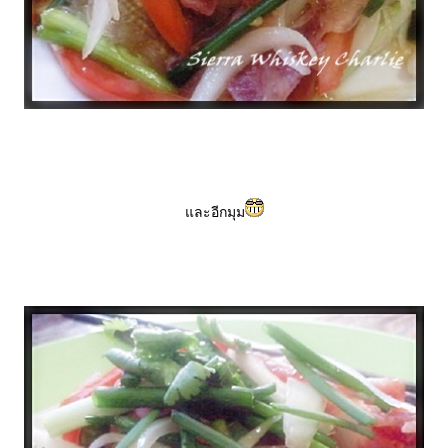
ละอีกมุม