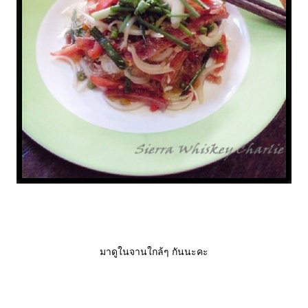
มาดูในจานใกล้ๆ กันนะคะ