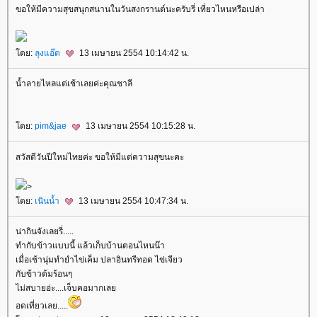
ขอให้มีความสุขสนุกสนานในวันสงกรานต์นะครับรี่ เที่ยวไหนหรือเปล่า
ดย:
ลุงแอ๊ด
13 เมษายน 2554 10:14:42 น.
น้ำลายไหลแต่เช้าเลยค่ะคุณชาลี
ดย:
pim&jae
13 เมษายน 2554 10:15:28 น.
สวัสดีวันปีใหม่ไทยค่ะ ขอให้มีแต่ความสุขนะคะ
>
ดย:
เนินน้ำ
13 เมษายน 2554 10:47:34 น.
น่ากินจังเลยรี่.....
ทำกับข้าวแบบนี้ แล้วเก็บบ้านตอนไหนน๊า
เมื่อเช้านุ่มทำยำไข่เค็ม ปลาอินทรีทอด ไข่เจียว
กับข้าวต้มร้อนๆ
ไม่สบายอ่ะ....เจ็บคอมากเล
อดเที่ยวเลย.....