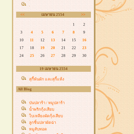
.
<<
เมษายน 2554
>>
1
2
3
4
5
6
7
8
9
10
11
12
13
14
15
16
17
18
19
20
21
22
23
24
25
26
27
28
29
30
19 เมษายน 2554
สุกี้พันผัก และสุกี้แห้ง
All Blog
ป่นปลาร้า / หมูปลาร้า
น้ำพริกกุ้งเสียบ
บเหลียงผัดกุ้งเสียบ
ลูกชิ้นปลาผัดฉ่า
หมูสับทอด