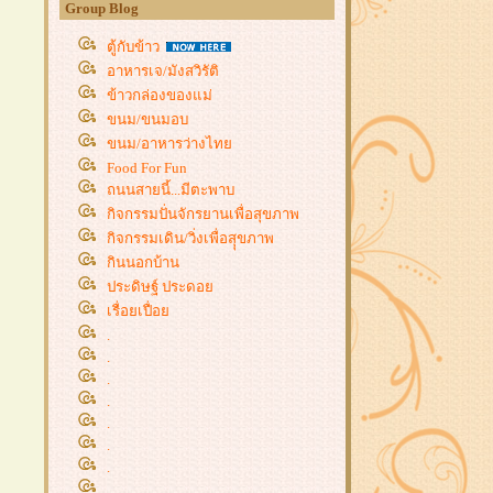
Group Blog
ตู้กับข้าว
อาหารเจ/มังสวิรัติ
ข้าวกล่องของแม่
ขนม/ขนมอบ
ขนม/อาหารว่างไท
Food For Fun
ถนนสายนี้...มีตะพาบ
กิจกรรมปั่นจักรยานเพื่อสุขภาพ
กิจกรรมเดิน/วิ่งเพื่อสุุขภาพ
กินนอกบ้าน
ประดิษฐ์ ประดอ
เรื่อยเปื่อ
.
.
.
.
.
.
.
.