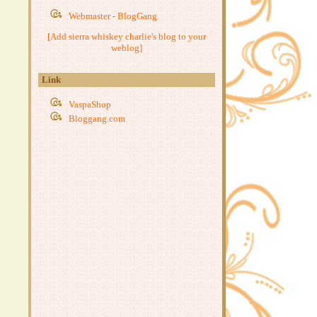
ผัดหอยลา
Webmaster - BlogGang
ไข่เจียวมาม่า
[Add sierra whiskey charlie's blog to your
ข้าวผัดปลากระป๋อง
weblog]
กะหล่ำปลีผัดเบคอน
ผัดหมี่ซั่ว
Link
หมึก(กรอบ)ขี้เมา
ข้าวไก่เทอริยากิ
VaspaShop
Bloggang.com
ก๋วยเตี๋ยวคั่วไก่
ต้มยำไข่น้ำ
หมูปั้นทอด ~ เส้นหมี่ลวก
บะหมี่ไข่ห่อ
ฟาร์ฟาเล่ต้มยำกุ้ง
ำสี่สหา
น้ำพริกกะปิ
บะหมี่(กึ่งสำเร็จรูป)ผัดไข่ใส่เบคอน
ปอเปี๊ยะเจ
เส้นใหญ่ผัดขี้เมา
สปาเก็ตตี้เขียวหวานเบคอนกรอบ
ผัดหมี่ใส่กุ้ง
มะระผัดไข่