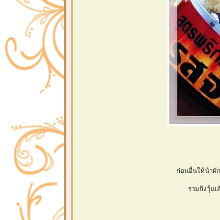
ก่อนอื่นให้นำผั
รวมถึงวุ้น