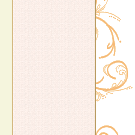
น้ำพริกปลาทูน่า
น่องไก่ซุปเปอร์
สุกี้น้ำ
วุ้นเส้นต้มยำ
ำไก่ฉีก
ปลากระพงนึ่งซีอิ้ว
กงจืดลูกเงาะ
เกิร์ต+นมสด+น้ำผึ้ง+มะนาว ... ล้าง
ลำไส้เล็ก
ำปลาทูกับเห็ดสามอย่าง
ลาบเห็ดสามอย่าง
ไข่ (ตุ๋น) กระทะ
กงจืดห่มรัก กินแล้วอุ่นใจ
เต้าหู้ญี่ปุ่นนึ่งราดซอส 2 แบบ
ต้มแซ่บน่องไก่ ~ ต้มแซ่บกระดูกหมู ~
เมนูดัดแปลงจากแกงจืด
ำมะม่วงปลากรอบ
เมี่ยงปลาทู
ตำมะยม
หมูกระเบื้อง & ปอเปี๊ยะปูอัด