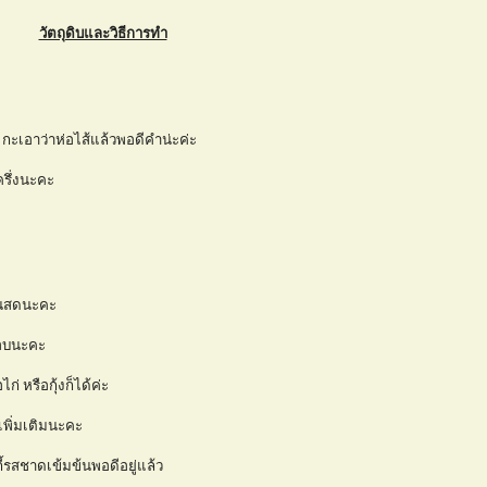
วัตถุดิบและวิธีการทำ
กะเอาว่าห่อไส้แล้วพอดีคำน่ะค่ะ
รึ่งนะคะ
นสดนะคะ
ชอบนะคะ
ก่ หรือกุ้งก็ได้ค่ะ
้เพิ่มเติมนะคะ
กี้รสชาดเข้มข้นพอดีอยู่แล้ว