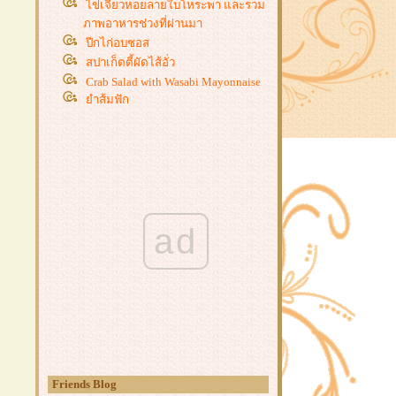
ไข่เจียวหอยลายใบโหระพา และรวม
ภาพอาหารช่วงที่ผ่านมา
ปีกไก่อบซอส
สปาเก็ตตี้ผัดไส้อั่ว
Crab Salad with Wasabi Mayonnaise
ำส้มฟัก
ข้าวไข่ข้นกุ้ง
Homemade Maki - Sushi
เห็ดย่างซีอิ้ว & ข้าวหน้าเห็ดย่างซีอิ้ว
สเต็กปลาแซลมอน
สามเกลอผัดกะเพรา
ข้าวผัดเขียวหวานทะเล
ad
ผักบุ้งผัดพริกแกง
กงจืดหนังหมู
กระดูกหมูซอสเปรี้ยวหวาน
มักกะโรนีผัดกุ้ง
ราดหน้าหมูหมัก ~ ราดหน้าใส่ไข่
หมี่กระเฉดหมูกรอบ
ไข่เจียวทรงเครื่อง
ทะเลทอด
Friends Blog
บะช่อเขียวหวาน