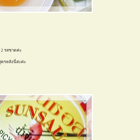
า 2 รสชาดค่ะ
ตรหลังนี่ล่ะค่ะ