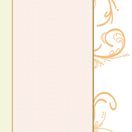
ก๋วยจั๊บญวน
หมี่โคราช
มะระต้มกระดูกหมู
ต้มยำปลากระป๋อง
ฉู่ฉี่กุ้ง / ข้าวผัดพริกแกงกุ้ง
สปาเก็ตตี้ผัดหอยลา
ผัดกะเพรากุ้งและหมูสับ ใส่ดอกชม
จันทร์
เต้าหู้ผัดไข่ใส่หมูสับ
กุ้งผัดพริกเกลือ
สปาเก็ตตี้ผัดพริกแห้งใส่เบคอน
ดอกชมจันทร์ผัดกุ้ง
สปาเก็ตตี้ผัดขี้เมา
ข้าวหมูผัดซอสเกาหลี
หมูและตับทอดกระเทียมพริิกไท
กงจืดไข่น้ำ
ำไส้กรอก&บาโลน่า
กากหมูผัดกะเพรา
กงจืดเต้าหู้หมูสับ
ผักกาดขาวผัดหมูสับ
ผักกาดดองต้มกระดูกหมู