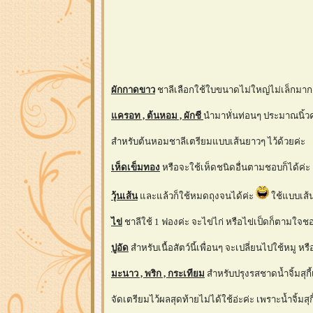
ผักกาดขาว
ชาลีเลือกใช้ใบขนาดไม่ใหญ่ไม่เล็กมาก 
ครอท , ต้นหอม , ผักชี
นำมาหั่นท่อนๆ ประมาณนิ้วค
สำหรับต้นหอมชาลีเตรียมแบบเส้นยาวๆ ไว้ด้วยค่ะ
เห็ดเข็มทอง
หรือจะใช้เห็ดชนิดอื่นตามชอบก็ได้ค่ะ
วุ้นเส้น
ละแล้วก็ใช้หมดถุงจนได้ค่ะ
ช้แบบเส้
ไข่
ชาลีใช้ 1 ฟองค่ะ จะไข่ไก่ หรือไข่เป็ดก็ตามใจ
ปูอัด
สำหรับเนื้อสัตว์นี้เพื่อนๆ จะเปลี่ยนไปใช้หมู หรือไ
มะนาว , พริก , กระเทียม
สำหรับปรุงรสชาดน้ำจิ้มสุกี
จัดเตรียมไว้ผลสุดท้ายไม่ได้ใช้อ่ะค่ะ เพราะน้ำจิ้มสุ