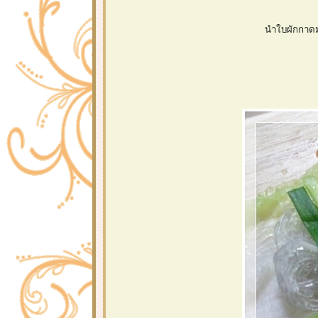
นำใบผักกาดม