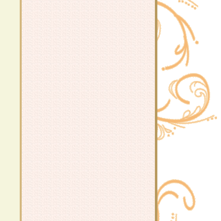
กับข้าววันนี้
ข้าวผัดยามยาก
ไข่ระเบิด
ำไข่ต้ม
ขนมปังหน้าหมู (สูตรน้ำมันน้อย)
เส้นใหญ่ผัดซีอิ้ว
กุ้งอบวุ้นเส้น
เมนูดัดแปลงจากต้มยำเห็ดฟาง
เบคอนห่อผักราดซอสพริกไทดำ
ผัดหมี่ซั่วเบคอนกรอบ
ข้าวผัดปลาเค็ม
สุกี้พันผัก และสุกี้แห้ง
กงจืดลูกรอก
ำกุนเชียงใส่วุ้นเส้น
ข้าวต้มเห็ดฟางผสมบุกข้าว
กงจืดตำลึงใส่วุ้นเส้นและหมูสับ
ต้มยำเห็ด
ไก่นึ่ง ~ นึ่งไก่
~ ลูกชิ้นกุ้งลวกจิ้ม ง่ายๆ ในยามที่คิด
เมนูไม่ออก ~