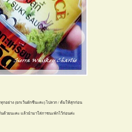
กทุกอย่าง (ยกเว้นผักชีนะคะ) ไปลวก / ต้มให้สุกก่อน
เส้นด้วยนะคะ แล้วนำมาใส่ภาชนะพักไว้ก่อนค่ะ