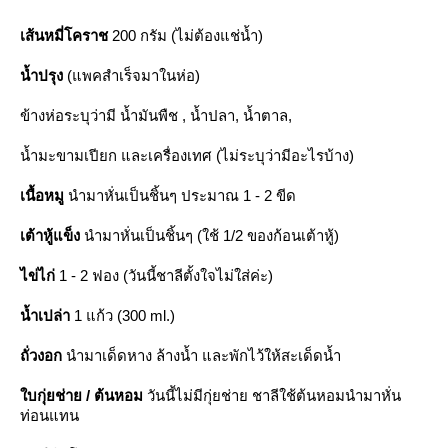
เส้นหมี่โคราช
200 กรัม (ไม่ต้องแช่น้ำ)
น้ำปรุง
(แพคสำเร็จมาในห่อ)
ข้างห่อระบุว่ามี น้ำมันพืช , น้ำปลา, น้ำตาล,
น้ำมะขามเปียก และเครื่องเทศ (ไม่ระบุว่ามีอะไรบ้าง)
เนื้อหมู
นำมาหั่นเป็นชิ้นๆ ประมาณ 1 - 2 ขีด
เต้าหู้แข็ง
นำมาหั่นเป็นชิ้นๆ (ใช้ 1/2 ของก้อนเต้าหู้)
ไข่ไก่
1 - 2 ฟอง (วันนี้ชาลีตั้งใจไม่ใส่ค่ะ)
น้ำเปล่า
1 แก้ว (300 ml.)
ถั่วงอก
นำมาเด็ดหาง ล้างน้ำ และพักไว้ให้สะเด็ดน้ำ
บกุ่ยช่าย / ต้นหอม
วันนี้ไม่มีกุ่ยช่าย ชาลีใช้ต้นหอมนำมาหั่น
ท่อนแทน