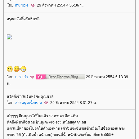
ดย:
multiple
29 สิงหาคม 2554 4:55:36 น.
อรุณสวัสดิ์ครับพี่ชาลี
ดย:
กะว่าก๋า
29 สิงหาคม 2554 6:13:39
น.
สวัสดีเช้าวันจันทร์ค่ะ คุณชาลี
ดย:
สองหนุ่มเนื้อหอม
29 สิงหาคม 2554 8:31:27 น.
เย้ๆๆๆๆ มีเมนูมาให้ปิ่นแล้ว น่าทานเหมือนเดิม
คิดถึงพี่ชาลีจังเลย ปิ่นยุ่งกะProject เหนื่อยสุดๆๆเล
ต่วันนี้หาของโปรดให้ตัวเองทาน เด๋วปิ่นจะขับรถเข้าเมืองไปซื้อครองแครง
กรอบ อิอิ (ตัวเพิ่มน้ำหนักเลย) ตอนนี้น้ำหนักปิ่นก้อขึ้นมาอีกแล้ว555+