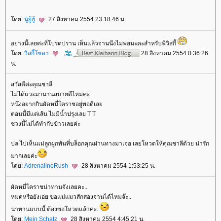
ดย:
นู๋ยู้ฮู้
27 สิงหาคม 2554 23:18:46 น.
อย่างนี้เลยค่ะที่โปรดปราน เห็นแล้วจานนึงไม่พอนะคะสำหรับพี่วิสกี้
ดย:
วิสกี้โซดา
28 สิงหาคม 2554 0:36:26
น.
สวัสดีค่ะคุณชาลี
ไม่ได้แวะมานานสบายดีไหมคะ
หนึ่งอยากกินผัดหมี่โคราชอยู่พอดีเล
ตอนนี้มีแต่เส้น ไม่มีน้ำปรุงเลย T T
ช่วงนี้ไม่ได้ทำกับข้าวเลยค่ะ
ปล ไปเห็นแม่ลูกผูกพันที่บล็อกคุณผ่านทางมาเจอ เลยโหวตให้คุณชาลีด้วย น่ารัก
มากเลยค่ะ
ดย:
AdrenalineRush
28 สิงหาคม 2554 1:53:25 น.
ผัดหมี่โคราชน่าทานจังเลยคะ..
หมดหรือยังเอ่ย ขอแม่แมวสักสองจานได้ไหมจ๊ะ..
น่าทานแบบนี้ ต้องขอโหวตแล้วคะ..
ดย:
Mein Schatz
28 สิงหาคม 2554 4:45:21 น.