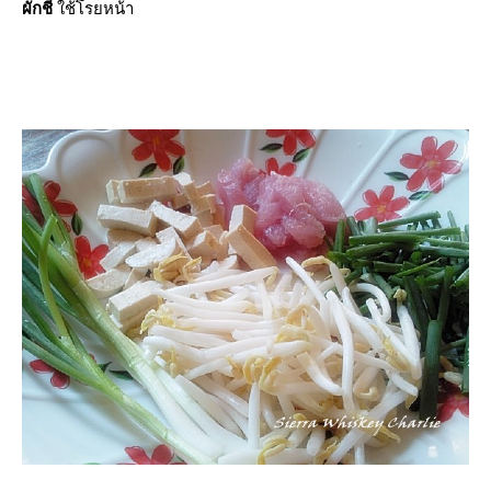
ผักชี
ช้โรยหน้า