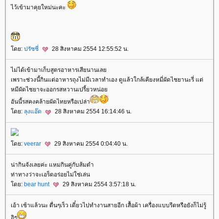
ไว้เข้ามาคุยใหม่นะคะ
ดย:
ปรัซซี่
28 สิงหาคม 2554 12:55:52 น.
ไม่ได้เข้ามาเก็บสูตรอาหารเสียนานเล
เพราะช่วงนี้กินแต่อาหารถุงไม่มีเวลาทำเอง ดูแล้วใกล้เคียงหมี่ผัดไชยานะรี่ แต่
หมีผัดไชยาจะออกรสหวานเปรี้ยวหน่อ
อันนี้รสคงคล้ายผัดไทยหรือเปล่า
ดย:
ลุงแอ๊ด
28 สิงหาคม 2554 16:14:46 น.
ดย:
veerar
29 สิงหาคม 2554 0:04:40 น.
น่ากินจังเลยค่ะ แหมกินคู่กับส้มตำ
ท่าทางว่าจะเอร็ดอร่อยไม่ใช่เล่น
ดย:
bear hunt
29 สิงหาคม 2554 3:57:18 น.
เอ้า เช้าแล้วนะ ตื่นๆเร็ว เดี๋ยวไปทำงานสายอีก เสื้อผ้า เครื่องแบบรีดหรือยังก็ไม่รู้
อิๆ