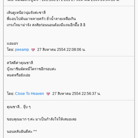
เส้นดูเหนียวนุ่มจังค่ะชาลี
พี่แอบไปค้นมาหลายครัว ยั่วน้ำลายเหลือเกิน
เกรงใจมาม่าจัง สงสัยก่อนนอนต้องมีแถมอีกมื๊อ อิ อิ
อมอร
ดย:
peeamp
27 สิงหาคม 2554 22:08:06 น.
สวัสดีค่าคุณชาลี
บุ๊งมาชิมผัดหมี่โคราชอีกรอบค่ะ
หมดหรือยังเอ่
ดย:
Close To Heaven
27 สิงหาคม 2554 22:56:37 น.
คุณชาลี... จุ๊บ ๆ
ขอบคุณมาก ๆ ค่ะ มาเป็นกำลังใจให้เสมอเล
นอนหลับฝันดีค่ะ ^^