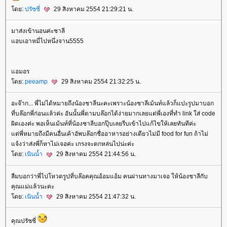
ดย:
ปรัซซี่
29 สิงหาคม 2554 21:29:21 น.
มาส่งเข้านอนค่ะชาลี
อบเอาหมี่ไปหนึ่งจาน5555
อมอร
ดย:
peeamp
29 สิงหาคม 2554 21:32:25 น.
อะจ๊าก... พี่ไม่ได้หมายถึงน้องชาลีนะคะเพราะน้องชาลีเม้นท์แล้วก็แปะรูปมาบอก
ที่บล๊อกพี่ก่อนแล้วค่ะ อันนั้นพี่ตามบล๊อกได้ง่ายมากเลยแต่พี่เองที่ทำ link ใส่ code
ผิดเองค่ะ พอเห็นเม้นท์ที่น้องชาลีบอกปุ๊บเลยรีบเข้าไปแก้ไขให้เลยทันทีค่ะ
ต่พี่หมายถึงมีคนอื่นเค้าอัพบล๊อกชื่ออาหารอย่างเดียวไม่มี food for fun ถ้าไม่
จ้งว่าส่งพี่ก็หาไม่เจอค่ะ เกรงจะตกหล่นไปน่ะค่ะ
ดย:
เนินน้ำ
29 สิงหาคม 2554 21:44:56 น.
ลืมบอกว่าพี่ไปโหวตรูปที่บล๊อคคุณอ้อมแอ้ม คนผ่านทางมาเจอ ให้น้องชาลีกับ
คุณแม่แล้วนะคะ
ดย:
เนินน้ำ
29 สิงหาคม 2554 21:47:32 น.
คุณปรัซซี่