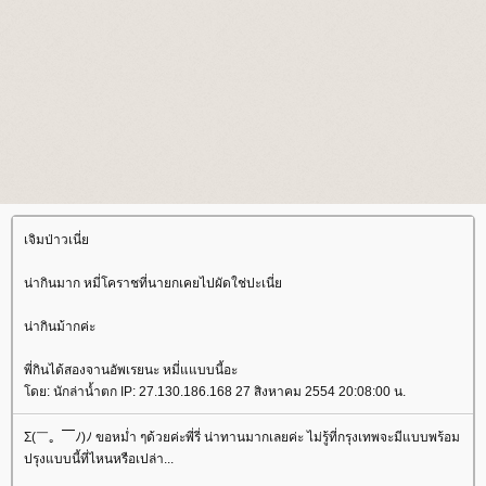
เจิมป่าวเนี่
น่ากินมาก หมี่โคราชที่นายกเคยไปผัดใช่ปะเนี่
น่ากินม้ากค่ะ
พี่กินได้สองจานอัพเรยนะ หมี่แแบบนี้อะ
ดย: นักล่าน้ำตก IP: 27.130.186.168 27 สิงหาคม 2554 20:08:00 น.
Σ(￣。￣ﾉ)ﾉ ขอหม่ำ ๆด้วยค่ะพี่รี่ น่าทานมากเลยค่ะ ไม่รู้ที่กรุงเทพจะมีแบบพร้อม
ปรุงแบบนี้ที่ไหนหรือเปล่า...