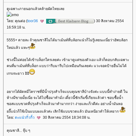
ดูเฉพาะภายนอกแล้วคล้ายผัดไทยเล
ดย: คุณต่อ (
toor36
) 30 สิงหาคม 2554
16:59:18 น.
5555+ ตายละ ถ้าคุณชาลีไม่ได้มาเม้นท์ที่บล้อกแน๋วก็ไม่รู้เลยนะเนี่ยว่าอัพบล้อก
หม่แล้ว แหะๆ
ช่วงนี้ไม่ค่อยได้เข้าบล็อกใครเลยค่ะ เข้ามาดูแต่ของตัวเอง แล้วก็ตอบกลับเฉพาะ
คนที่มาเม้นท์ที่บล็อก แบบว่ารีบมารีบไปเหมือนกันเลยค่ะ แวะจอดป้ายอื่นไม่ได้
เกรงจะยาว อิอิ
อยากได้ผัดหมี่โคราชที่มีน้ำปรุงสำเร็จแบบคุณชาลีบ้างจังค่ะ แบบนี้ทำง่ายดี ใน
ห้างมีขายมั้ยเนี่ย จะได้ไปซื้อมาทำมั่ง เดี๋ยวนี้ชักเริ่มขี้เกียจแล้วค่า ชอบซื้อน้ำ
ซอสแบบขวดที่ปรุงสำเร็จแล้วมาทำมากกว่า ง่ายและเร็วดีค่ะ อย่างน้ำมันหอ
งี๊แน๋วก็ใช้เป็นแบบผงแล้วค่ะ เลิกใช้แบบขวดแล้ว มันเหนียวทำให้เทยาก
ดย:
ตะแน๋วกิ๋วกิ้ว
30 สิงหาคม 2554 18:34:08 น.
คุณชาลี... จุ๊บ ๆ