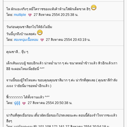
ห ผักแยะจริงๆ หมี่โคราชของแท้เค้าห้ามใส่ผักเด็ดขาด อิๆ
ดย:
multiple
27 สิงหาคม 2554 20:25:38 น.
วันก่อนคุณชาลียกไปให้ยังไม่อิ่ม
วันนี้บุกถึงบ้านเลยค่ะ
ดย:
สองหนุ่มเนื้อหอม
27 สิงหาคม 2554 20:43:19 น.
คุณชาลี... จุ๊บ ๆ
เด็กเส้นแบบยู้ ชอบอีกแล้ว น่าหม่ำมาก ๆ ค่ะ ขนาดหม่ำข้าวแล้ว หิวอีกแล้วเรา
อิอิ จะผอมไหมเนี่ยยัยนี่ ^^"
จานนี้ของยู้ใช่ไหมคะ ขอบคุณคุณชาลีมาก ๆ ค่ะ น่ารักที่สุดเลย ( คุณชาลีกำลัง
งงงง ว่ายัยนี่มาขอหม่ำอีกแล้ว )
ฟิ้ววววววว ได้ทั้งจานแล้ว ^^"
ดย:
นู๋ยู้ฮู้
27 สิงหาคม 2554 20:50:38 น.
น่ากินที่สุดเมื่อก่อน เตี๋ยวผัดเนี่ยของโปรดเลยนะคะ ตอนนี้ต้องจำใจจากซะแล้ว
ฮือๆ
ดย: แม่น้องกะบูน IP: 101.108.171.161 27 สิงหาคม 2554 20:54:18 น.