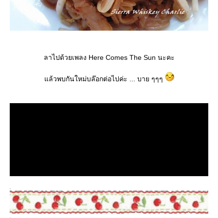
ลาไปด้วยเพลง Here Comes The Sun นะคะ
ล้วพบกันใหม่บล๊อกต่อไปค่ะ ... บาย ๆๆๆ