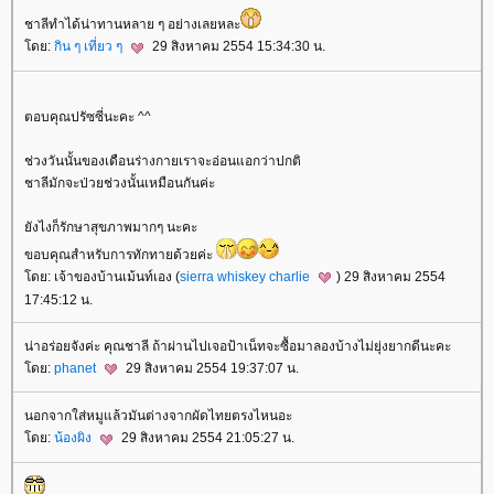
ชาลีทำได้น่าทานหลาย ๆ อย่างเลยหละ
ดย:
กิน ๆ เที่ยว ๆ
29 สิงหาคม 2554 15:34:30 น.
ตอบคุณปรัซซี่นะคะ ^^
ช่วงวันนั้นของเดือนร่างกายเราจะอ่อนแอกว่าปกติ
ชาลีมักจะป่วยช่วงนั้นเหมือนกันค่ะ
ังไงก็รักษาสุขภาพมากๆ นะคะ
ขอบคุณสำหรับการทักทายด้วยค่ะ
ดย: เจ้าของบ้านเม้นท์เอง (
sierra whiskey charlie
) 29 สิงหาคม 2554
17:45:12 น.
น่าอร่อยจังค่ะ คุณชาลี ถ้าผ่านไปเจอป้าเน็ทจะซื้อมาลองบ้างไม่ยุ่งยากดีนะคะ
ดย:
phanet
29 สิงหาคม 2554 19:37:07 น.
นอกจากใส่หมูแล้วมันต่างจากผัดไทยตรงไหนอะ
ดย:
น้องผิง
29 สิงหาคม 2554 21:05:27 น.