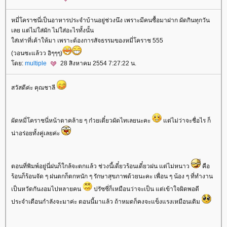
หมี่โคราชนี่เป็นอาหารประจำบ้านอยู่ช่วงนึง เพราะมีคนซื้อมาฝาก ผัดกินทุกวัน
เลย แต่ไม่ใส่ผัก ไม่ใส่อะไรทั้งนั้น
ส่เท่าที่เค้าให้มา เพราะต้องการสัจธรรมของหมี่โคราช 555
(วอนซะแล้วว อิๆๆๆ)
ดย:
multiple
28 สิงหาคม 2554 7:27:22 น.
สวัสดีค่ะ คุณชาลี
ผัดหมี่โคราชนี่หน้าตาคล้าย ๆ ก๋วยเตี๋ยวผัดไทเลยนะคะ
ต่ไม่ว่าจะชื่อไร ก็
น่าอร่อยทั้งคู่เลยค่ะ
ตอนที่พิมพ์อยู่นี่ฝนก็ใกล้จะตกแล้ว ช่วงนี้เดี๋ยวร้อนเดี๋ยวฝน แต่ไม่หนาว
คือ
ร้อนก็ร้อนจัด ๆ ฝนตกก็ตกหนัก ๆ รักษาสุขภาพด้วยนะคะ เพื่อน ๆ น้อง ๆ ที่ทำงาน
เป็นหวัดกันงอมไปหลายคน
ปรัซซี่ก็เหมือนว่าจะเป็น แต่เข้าใจผิดพอดี
ประจำเดือนกำลังจะมาค่ะ ตอนนี้มาแล้ว ถ้าหมดก็คงจะแข็งแรงเหมือนเดิม