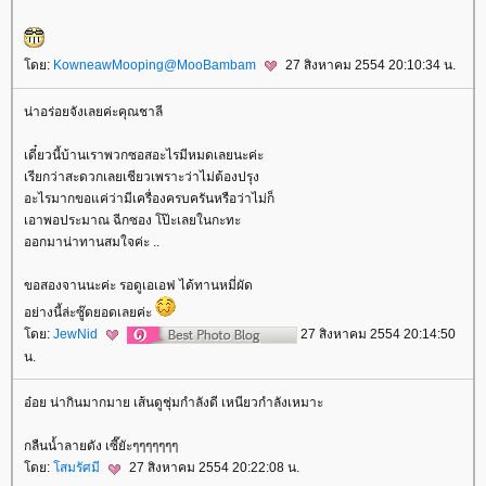
ดย:
KowneawMooping@MooBambam
27 สิงหาคม 2554 20:10:34 น.
น่าอร่อยจังเลยค่ะคุณชาลี
เดี๋ยวนี้บ้านเราพวกซอสอะไรมีหมดเลยนะค่ะ
เรียกว่าสะดวกเลยเชียวเพราะว่าไม่ต้องปรุง
อะไรมากขอแค่ว่ามีเครื่องครบครันหรือว่าไม่ก็
เอาพอประมาณ ฉีกซอง โป๊ะเลยในกะทะ
ออกมาน่าทานสมใจค่ะ ..
ขอสองจานนะค่ะ รอดูเอเอฟ ได้ทานหมี่ผัด
อย่างนี้ล่ะซู๊ดยอดเลยค่ะ
ดย:
JewNid
27 สิงหาคม 2554 20:14:50
น.
อ๋อย น่ากินมากมาย เส้นดูชุ่มกำลังดี เหนียวกำลังเหมาะ
กลืนน้ำลายดัง เซี๊ยัะๆๆๆๆๆๆๆ
ดย:
สมรัศมี
27 สิงหาคม 2554 20:22:08 น.