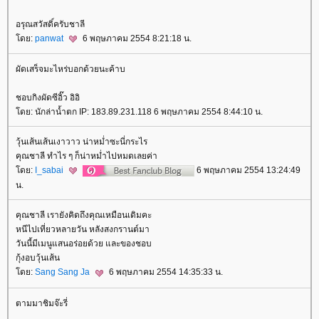
อรุณสวัสดิ์ครับชาลี
ดย:
panwat
6 พฤษภาคม 2554 8:21:18 น.
ผัดเสร็จมะไหร่บอกด้วยนะค้าบ
ชอบกิงผัดซีอิ๊ว อิอิ
ดย: นักล่าน้ำตก IP: 183.89.231.118 6 พฤษภาคม 2554 8:44:10 น.
วุ้นเส้นเส้นเงาวาว น่าหม่ำซะนี่กระไร
คุณชาลี ทำไร ๆ ก็น่าหม่ำไปหมดเลยค่า
ดย:
I_sabai
6 พฤษภาคม 2554 13:24:49
น.
คุณชาลี เรายังคิดถึงคุณเหมือนเดิมคะ
หนีไปเที่ยวหลายวัน หลังสงกรานต์มา
วันนี้มีเมนูแสนอร่อยด้วย และของชอบ
กุ้งอบวุ้นเส้น
ดย:
Sang Sang Ja
6 พฤษภาคม 2554 14:35:33 น.
ตามมาชิมจ๊ะรี่