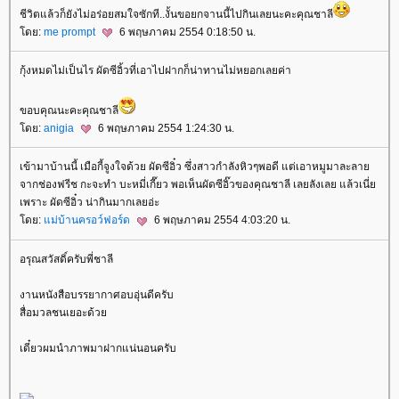
ชีวิตแล้วก็ยังไม่อร่อยสมใจซักที..งั้นขอยกจานนี้ไปกินเลยนะคะคุณชาลี
ดย:
me prompt
6 พฤษภาคม 2554 0:18:50 น.
กุ้งหมดไม่เป็นไร ผัดซีอิ้วที่เอาไปฝากก็น่าทานไม่หยอกเลยค่า
ขอบคุณนะคะคุณชาลี
ดย:
anigia
6 พฤษภาคม 2554 1:24:30 น.
เข้ามาบ้านนี้ เมือกี้จูงใจด้วย ผัดซีอิ๋ว ซึ่งสาวกำลังหิวๆพอดี แต่เอาหมูมาละลา
จากช่องฟรีช กะจะทำ บะหมี่เกี๊ยว พอเห็นผัดซีอิ๊วของคุณชาลี เลยลังเลย แล้วเนี่
เพราะ ผัดซีอิ๋ว น่ากินมากเลยอ่ะ
ดย:
ม่บ้านครอว์ฟอร์ด
6 พฤษภาคม 2554 4:03:20 น.
อรุณสวัสดิ์ครับพี่ชาลี
งานหนังสือบรรยากาศอบอุ่นดีครับ
สื่อมวลชนเยอะด้ว
เดี๋ยวผมนำภาพมาฝากแน่นอนครับ