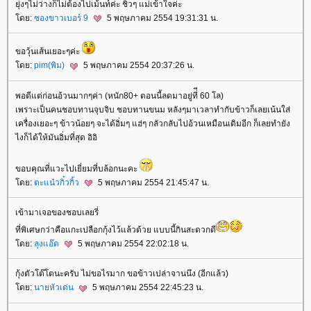
ุ่งๆไม่ว่างก็ไม่ต้องไปเม้นท์ค่ะ ชิวๆ แม่เข้าใจค่ะ
ดย:
ซองขาวเบอร์ 9
5 พฤษภาคม 2554 19:31:31 น.
ขอวุ้นเส้นเยอะๆค่ะ
ดย:
pim(พิม)
5 พฤษภาคม 2554 20:37:26 น.
พอดีแต่ก่อนอ้วนมากๆค่า (หนัก80+ ตอนนี้ลดมาอยู่ที่ี 60 โล)
เพราะเป็นคนชอบทานจุบจิบ ชอบทานขนม หลังๆมาเวลาทำกับข้าวก็เลยเน้นใส่
เครื่องเยอะๆ ข้าวน้อยๆ จะได้อิ่มๆ แฮ่ๆ กลัวกลับไปอ้วนเหมือนเดิมอีก ก็เลยทำยัง
ไงก็ได้ให้มันอิ่มที่สุด อิอิ
ขอบคุณที่แวะไปเยี่ยมที่บล้อกนะคะ
ดย:
ตะแน๋วกิ๋วกิ้ว
5 พฤษภาคม 2554 21:45:47 น.
เข้ามาเจอของชอบเลยรี่
ที่พิเศษกว่าคือแกะเปลือกกุ้งไว้แล้วด้วย แบบนี้กินสะดวกดี
ดย:
ลุงแอ๊ด
5 พฤษภาคม 2554 22:02:18 น.
กุ้งตัวโต๊โตนะครับ ไม่ขอไรมาก ขอข้าวเปล่าจานนึง (อีกแล้ว)
ดย:
นายหัวเด่น
5 พฤษภาคม 2554 22:45:23 น.