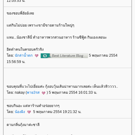
12:05:53 น.
ของชอบพี่อัยย์เล
ต่กินไม่บ่อย เพราะเขามีขายตามร้านใหญ่ๆ
หม...น้องชาลีนี่ ทำอาหารพวกสวนอาหาร ร้านซีฟู้ด กินเองเลยนะ
อิตต๋าคนในครอบครัวจิง
ดย:
นักล่าน้ำตก
5 พฤษภาคม 2554
15:56:59 น.
ขอบคุณที่แวะไปเยี่ยมค่ะ กุ้งอบวุ้นเส้นน่าทานมากเลยค่ะ เห็นแล้วหิวววว..
ดย: nakay (
พาย3รส
) 5 พฤษภาคม 2554 16:01:33 น.
ชอบกินอะ แต่หาร้านทำอร่อยยากๆ
ดย:
น้องผิง
5 พฤษภาคม 2554 19:21:32 น.
ตามกลิ่นกุ้งมาค่ะชาลี