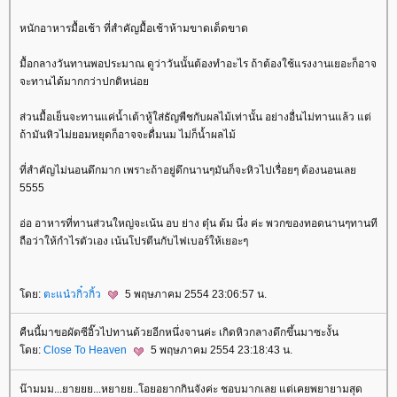
หนักอาหารมื้อเช้า ที่สำคัญมื้อเช้าห้ามขาดเด็ดขาด
มื้อกลางวันทานพอประมาณ ดูว่าวันนั้นต้องทำอะไร ถ้าต้องใช้แรงงานเยอะก็อาจ
จะทานได้มากกว่าปกติหน่อ
ส่วนมื้อเย็นจะทานแค่น้ำเต้าหู้ใส่ธัญพืชกับผลไม้เท่านั้น อย่างอื่นไม่ทานแล้ว แต่
ถ้ามันหิวไม่ยอมหยุดก็อาจจะดื่มนม ไม่ก็น้ำผลไม้
ที่สำคัญไม่นอนดึกมาก เพราะถ้าอยู่ดึกนานๆมันก็จะหิวไปเรื่อยๆ ต้องนอนเล
5555
อ่อ อาหารที่ทานส่วนใหญ่จะเน้น อบ ย่าง ตุ๋น ต้ม นึ่ง ค่ะ พวกของทอดนานๆทานที
ถือว่าให้กำไรตัวเอง เน้นโปรตีนกับไฟเบอร์ให้เยอะๆ
ดย:
ตะแน๋วกิ๋วกิ้ว
5 พฤษภาคม 2554 23:06:57 น.
คืนนี้มาขอผัดซีอิ๊วไปทานด้วยอีกหนึ่งจานค่ะ เกิดหิวกลางดึกขึ้นมาซะงั้น
ดย:
Close To Heaven
5 พฤษภาคม 2554 23:18:43 น.
น๊ามมม...ยายยย...หยายย..โอยอยากกินจังค่ะ ชอบมากเลย แต่เคยพยายามสุด