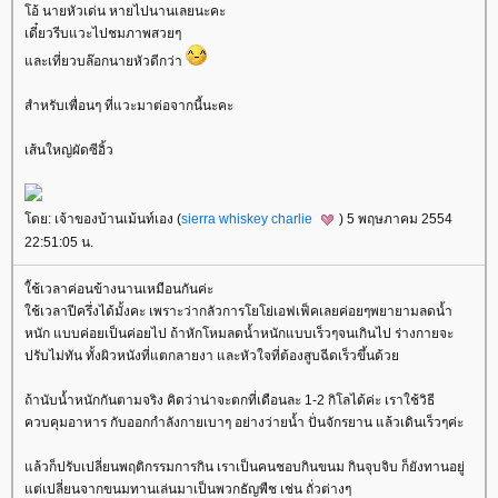
อ้ นายหัวเด่น หายไปนานเลยนะคะ
เดี๋ยวรีบแวะไปชมภาพสวยๆ
ละเที่ยวบล๊อกนายหัวดีกว่า
สำหรับเพื่อนๆ ที่แวะมาต่อจากนี้นะคะ
เส้นใหญ่ผัดซีอิ้ว
ดย: เจ้าของบ้านเม้นท์เอง (
sierra whiskey charlie
) 5 พฤษภาคม 2554
22:51:05 น.
้ช้เวลาค่อนข้างนานเหมือนกันค่ะ
ช้เวลาปีครึ่งได้มั้งคะ เพราะว่ากลัวการโยโย่เอฟเฟ็คเลยค่อยๆพยายามลดน้ำ
หนัก แบบค่อยเป็นค่อยไป ถ้าหักโหมลดน้ำหนักแบบเร็วๆจนเกินไป ร่างกายจะ
ปรับไม่ทัน ทั้งผิวหนังที่แตกลายงา และหัวใจที่ต้องสูบฉีดเร็วขึ้นด้ว
ถ้านับน้ำหนักกันตามจริง คิดว่าน่าจะตกที่เดือนละ 1-2 กิโลได้ค่ะ เราใช้วิธี
ควบคุมอาหาร กับออกกำลังกายเบาๆ อย่างว่ายน้ำ ปั่นจักรยาน แล้วเดินเร็วๆค่ะ
ล้วก็ปรับเปลี่ยนพฤติกรรมการกิน เราเป็นคนชอบกินขนม กินจุบจิบ ก็ยังทานอยู่
ต่เปลี่ยนจากขนมทานเล่นมาเป็นพวกธัญพืช เช่น ถั่วต่างๆ