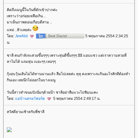
คิดถึงเมนูนี้ในวันที่ตักเข้าปากค่ะ
เพราะว่าอร่อยเหลือเกิน ..
มาเห็นภาพตอนเกือบตีสาม ..
หม่ ..หิวเลยค่ะ
ดย:
JewNid
5 พฤษภาคม 2554 2:34:25
น.
ชาลี คนกำลังจะสวยขึ้นๆๆๆ เพราะหุ่นดีขึ้นๆๆๆ อิอิ แอบแซว แต่เราความสวยที่
หาไม่ได้ แถมหุ่น เบอะๆๆ เหอๆๆ
กุ้งอบวุ้นเส้นไม่ได้ทานนานแล้ว ลืมไปเลยค่ะ หุหุ คงเพราะจะกินอะไรสักทีต้องทำ
กินเอง เลยนึกไม่ออกในบางเมนู
วันนี้สาวทำขนมปังนิ่มๆด้วยน๊า ชาลีอย่าลืมแวะไปชิมนะคะ
ดย:
ม่บ้านครอว์ฟอร์ด
5 พฤษภาคม 2554 2:49:17 น.
สวัสดียามเช้าครับพี่ชาลี