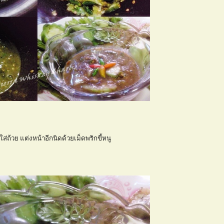
ใส่ถ้วย แต่งหน้าอีกนิดด้วยเม็ดพริกขี้หนู