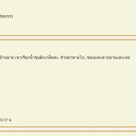
ร่อยๆๆๆ
บ้านยาย เขาเรียกน้ำชุบผ้กเกล็ดค่ะ..หัวปลาหายไป...ชอบแทะตาปลาน่ะค่ะเล
:52:37 น.