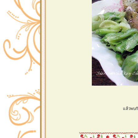
ล้วพบกั