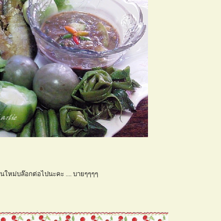
นใหม่บล๊อกต่อไปนะคะ .... บายๆๆๆๆ