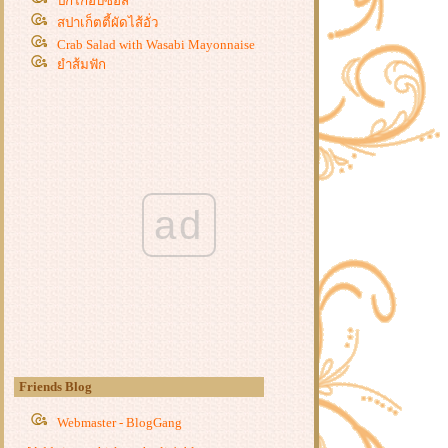
ปีกไก่อบซอส
สปาเก็ตตี้ผัดไส้อั่ว
Crab Salad with Wasabi Mayonnaise
ำส้มฟัก
ข้าวไข่ข้นกุ้ง
Homemade Maki - Sushi
เห็ดย่างซีอิ้ว & ข้าวหน้าเห็ดย่างซีอิ้ว
สเต็กปลาแซลมอน
สามเกลอผัดกะเพรา
ข้าวผัดเขียวหวานทะเล
ad
ผักบุ้งผัดพริกแกง
กงจืดหนังหมู
กระดูกหมูซอสเปรี้ยวหวาน
มักกะโรนีผัดกุ้ง
ราดหน้าหมูหมัก ~ ราดหน้าใส่ไข่
หมี่กระเฉดหมูกรอบ
ไข่เจียวทรงเครื่อง
ทะเลทอด
Friends Blog
บะช่อเขียวหวาน
ผัดหอยลา
Webmaster - BlogGang
ไข่เจียวมาม่า