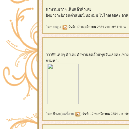
น่าทานมากๆ เห็นแล้วหิวเล
ิ่งย่างกะปิก่อนตำแบบนี้ หอมมม ไปไกลเลยค่ะ อาห
ดย:
anigia
วันที่: 17 พฤศจิกายน 2554 เวลา:0:51:41 น.
วาว!!!!เคยๆ ตำเคยทำทานลดอ้วนทุกวันเลยค่ะ..ทาง
ถามหา..
.
ดย: ป้าเจ (
คนขี้อา
) วันที่: 17 พฤศจิกายน 2554 เวลา:0