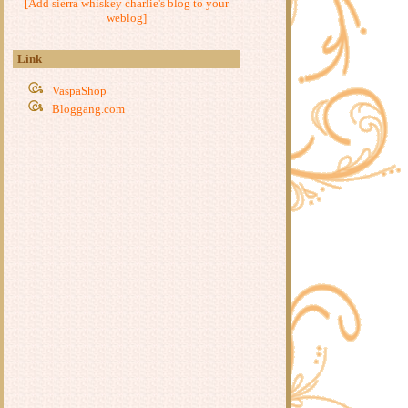
[Add sierra whiskey charlie's blog to your
ข้าวผัดปลากระป๋อง
weblog]
กะหล่ำปลีผัดเบคอน
ผัดหมี่ซั่ว
Link
หมึก(กรอบ)ขี้เมา
ข้าวไก่เทอริยากิ
VaspaShop
Bloggang.com
ก๋วยเตี๋ยวคั่วไก่
ต้มยำไข่น้ำ
หมูปั้นทอด ~ เส้นหมี่ลวก
บะหมี่ไข่ห่อ
ฟาร์ฟาเล่ต้มยำกุ้ง
ำสี่สหา
น้ำพริกกะปิ
บะหมี่(กึ่งสำเร็จรูป)ผัดไข่ใส่เบคอน
ปอเปี๊ยะเจ
เส้นใหญ่ผัดขี้เมา
สปาเก็ตตี้เขียวหวานเบคอนกรอบ
ผัดหมี่ใส่กุ้ง
มะระผัดไข่
ก๋วยจั๊บญวน
หมี่โคราช