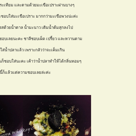
กระเทียม และตามด้วยมะเขือเปราะฝานบางๆ
นจะชอบใส่มะเขือเปราะ มากกว่ามะเขือพวงน่ะค่ะ
รสด้วยน้ำตาล น้ำมะนาว เติมน้ำต้มสุกลงไป
ใจชอบเลยนะคะ ชาลีชอบเผ็ด เปรี้ยว และหวานตาม
่ใส่น้ำปลาแล้ว เพราะกลัวว่าจะเค็มเกิน
ก็ชอบใส่นะคะ เค้าว่าน้ำปลาทำให้ได้กลิ่นหอมๆ
นี้ก็แล้วแต่ความชอบเลยล่ะค่ะ