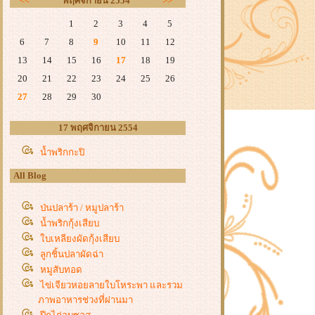
<<
พฤศจิกายน 2554
>>
1
2
3
4
5
6
7
8
9
10
11
12
13
14
15
16
17
18
19
20
21
22
23
24
25
26
27
28
29
30
17 พฤศจิกายน 2554
น้ำพริกกะปิ
All Blog
ป่นปลาร้า / หมูปลาร้า
น้ำพริกกุ้งเสียบ
บเหลียงผัดกุ้งเสียบ
ลูกชิ้นปลาผัดฉ่า
หมูสับทอด
ไข่เจียวหอยลายใบโหระพา และรวม
ภาพอาหารช่วงที่ผ่านมา