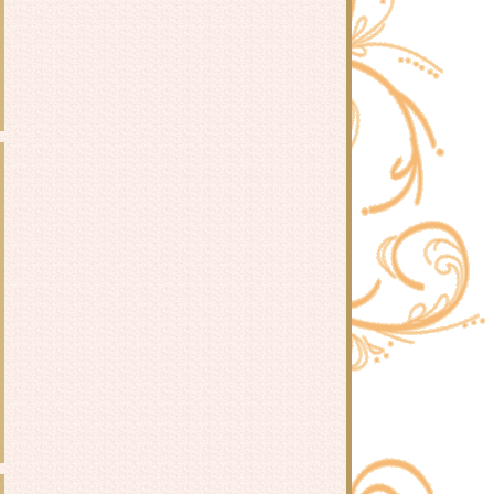
ไข่ระเบิด
ำไข่ต้ม
ขนมปังหน้าหมู (สูตรน้ำมันน้อย)
เส้นใหญ่ผัดซีอิ้ว
กุ้งอบวุ้นเส้น
เมนูดัดแปลงจากต้มยำเห็ดฟาง
เบคอนห่อผักราดซอสพริกไทดำ
ผัดหมี่ซั่วเบคอนกรอบ
ข้าวผัดปลาเค็ม
สุกี้พันผัก และสุกี้แห้ง
กงจืดลูกรอก
ำกุนเชียงใส่วุ้นเส้น
ข้าวต้มเห็ดฟางผสมบุกข้าว
กงจืดตำลึงใส่วุ้นเส้นและหมูสับ
ต้มยำเห็ด
ไก่นึ่ง ~ นึ่งไก่
~ ลูกชิ้นกุ้งลวกจิ้ม ง่ายๆ ในยามที่คิด
เมนูไม่ออก ~
น้ำพริกปลาทูน่า
น่องไก่ซุปเปอร์