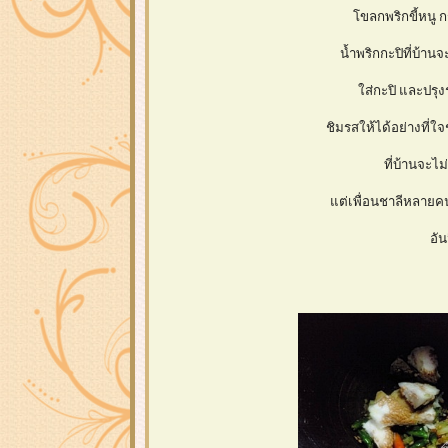
ขลกพริกขี้หนู 
น้ำพริกกะปิที่บ้า
ส่กะปิ และปรุง
ชิมรสให้ได้อย่างที่
ที่บ้านจะไม
ต่เพื่อนชาลีหลายคน
อัน