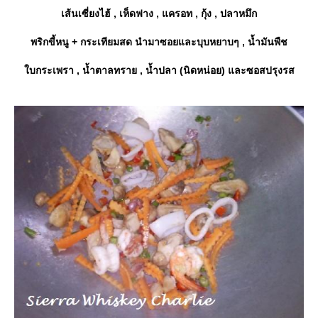
เส้นเซี่ยงไฮ้ , เห็ดฟาง , แครอท , กุ้ง , ปลาหมึก
พริกขี้หนู + กระเทียมสด นำมาซอยและบุบหยาบๆ , น้ำมันพืช
บกระเพรา , น้ำตาลทราย , น้ำปลา (นิดหน่อย) และซอสปรุงรส