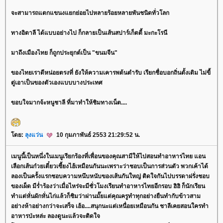
จะสามารถแตกแขนงแยกย่อยไปหลายร้อยหลายพันชนิดทั่วโลก
ทางอิตาลี ได้แบบอย่างไป ก็กลายเป็นเส้นสปาร์เก็ตตี้ มะกะโรนี
มาถึงเมืองไทย ก็ถูกประยุกต์เป็น "ขนมจีน"
ของไทยเราดีหน่อยตรงที่ ยังให้ความเคารพต้นตำรับ เรียกชื่อบอกถิ่นดั้งเดิม ไม่ขี้
ตู่เอาเป็นของตัวเองแบบบางประเทศ
ขอบใจมากจ้ะหนูชาลี ที่มาทำให้ชิมทางเน็ต....
ดย:
ลุงแว่น
10 กุมภาพันธ์ 2553 21:29:52 น.
เมนูนี้เป็นหนึ่งในเมนูเรียกร้องที่เพื่อนของคุณสามีให้ไปสอนทำอาหารไทย แอน
เลือกเส้นก๋วยเตี๋ยวเซี้ยงไฮ้เหมือนกันนะเพราะว่าชอบเป็นการส่วนตัว พวกเค้าได้
ลองเป็นครั้งแรกชอบความหนึบหนับของเส้นกันใหญ่ ติดใจกันไปบรรดาฝรั่งชอบ
ของเผ็ด มีร่ำร้องว่าเมื่อไหร่จะมีชั่วโมงเรียนทำอาหารไทยอีกรอบ ฮิฮิ ก็นักเรียน
ทำแต่หั่นผักหั่นไก่แล้วก็ชิมว่าผ่านมั๊ยแต่คุณครูทำทุกอย่างยืนทำกับข้าวสาม
อย่างห้าอย่างกว่าจะเสร็จ เฮ้อ....สนุกนะแต่เหนื่อยเหมือนกัน ชาลีเคยสอนใครทำ
อาหารป่ะหล่ะ ลองดูนะแล้วจะติดใจ