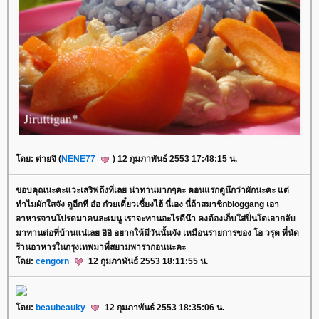
ดย: ต่ายจิ (
NENE77
) 12 กุมภาพันธ์ 2553 17:48:15 น.
ขอบคุณนะคะแวะเสริฟถึงที่เลย น่าทานมากๆคะ ตอนแรกดูนึกว่าผักนะคะ แต่
ทำไมผักใสจัง ดูอีกที อ๋อ ก๋วยเตี๋ยวเซี้ยงไฮ้ นี่เอง นี่ถ้าสมาชิกbloggang เอา
อาหารจานโปรดมาคนละเมนู เราจะทานอะไรดีน๊า คงต้องเก็บใส่ปิ่นโตเอากลับ
มาทานต่อที่บ้านแน่เลย อิอิ อยากให้มีวันนั้นจัง เหมือนรายการของ โอ วรุต ที่นัด
ร้านอาหารในกรุงเทพมาที่สยามพารากอนนะคะ
ดย:
cengorn
12 กุมภาพันธ์ 2553 18:11:55 น.
ดย:
beaubeauky
12 กุมภาพันธ์ 2553 18:35:06 น.