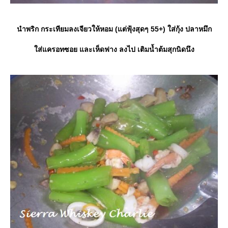
นำพริก กระเทียมลงเจียวให้หอม (แต่ฟุ้งสุดๆ 55+) ใส่กุ้ง ปลาหมึก
ส่แครอทซอย และเห็ดฟาง ลงไป เติมน้ำต้มสุกนิดนึง