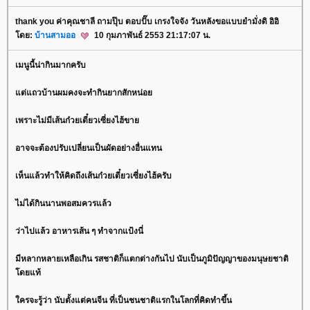
thank you ค่าคุณชาลี ถามปุ๊บ ตอบปั๊บ เกรงใจจัง วันหลังขอแบบยำมั่งดิ อิอิ
ดย:
บ้านสามออ
10 กุมภาพันธ์ 2553 21:17:07 น.
เมนูนี้น่ากินมากครับ
ต่แถวบ้านผมคงจะทำกินยากสักหน่อ
เพราะไม่มีเส้นก๋วยเตี๋ยวเซี่ยงไฮ้ขา
อาจจะต้องปรับเปลี่ยนเป็นผัดอย่างอื่นแทน
เห็นแล้วทำให้คิดถึงเส้นก๋วยเตี๋ยวเซี่ยงไฮ้ครับ
ไม่ได้กินนานพอสมควรแล้ว
ว่าไปแล้ว อาหารเส้น ๆ ทำจากแป้งนี่
มีหลากหลายเหลือเกิน รสชาติก็แตกต่างกันไป นับเป็นภูมิปัญญาของมนุษยชาติ
ดยแท้
ครจะรู้ว่า นับตั้งแต่คนจีน ที่เป็นชนชาติแรกในโลกที่คิดทำขึ้น