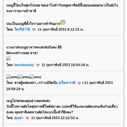
เมณูนี้โดนใจสุดๆไปเลย ขอเอาไปทำวันหยุดอาทิตย์นี้เลยน่ะผลออกมาเป็นยังไง
จะมารายงานจ้าชาลี
ปล.เป็นเมณูที่ตั้งใจว่าอยากทำกินมาก
ดย:
ครก็ทำได้
11 กุมภาพันธ์ 2553 9:12:15 น.
เเวะมาส่งเมนูอาหารทะเลเช่นกันคะ อิอิ
ผัดกะเพราะหอย ฮาฮา
ดย:
beaubeauky
11 กุมภาพันธ์ 2553 18:04:18 น.
ดย: ชายผู้หล่อเหลา...กว่าแย้นิดนึง. (
เป็ดสวรรค์
) 11 กุมภาพันธ์ 2553
18:59:29 น.
เมนูโปรดของคุณย่าเลยหล่ะค่ะ
วันนี้ไปทานผัดไทสุขภาพที่โลตัสมาค่ะ แปลกดีใช้มะละกอผัดแทนเส้นก๋วยเตี๋ยว
อ่ะค่ะ คุณชาลีเคยทานผัดไทแบบนี้แล้วรึยังคะ?
ดย:
คุณย่า
11 กุมภาพันธ์ 2553 22:22:54 น.