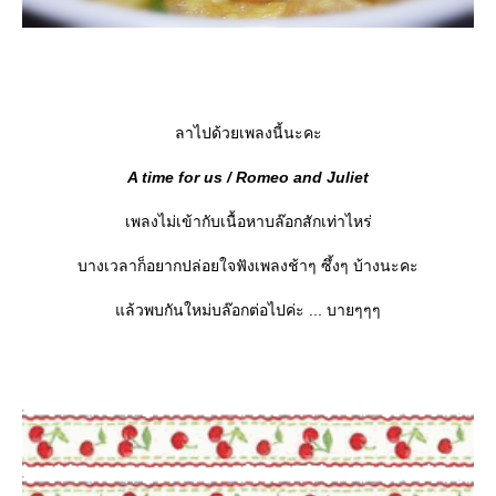
ลาไปด้วยเพลงนี้นะคะ
A time for us / Romeo and Juliet
เพลงไม่เข้ากับเนื้อหาบล๊อกสักเท่าไหร่
บางเวลาก็อยากปล่อยใจฟังเพลงช้าๆ ซึ้งๆ บ้างนะคะ
ล้วพบกันใหม่บล๊อกต่อไปค่ะ ... บายๆๆๆ