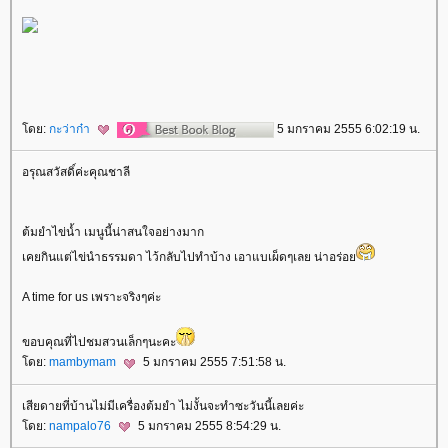
ดย:
กะว่าก๋า
5 มกราคม 2555 6:02:19 น.
อรุณสวัสดิ์ค่ะคุณชาลี
ต้มยำไข่น้ำ เมนูนี้น่าสนใจอย่างมาก
เคยกินแต่ไข่นำธรรมดา ไว้กลับไปทำบ้าง เอาแบเผ็ดๆเลย น่าอร่อ
A time for us เพราะจริงๆค่ะ
ขอบคุณที่ไปชมสวนเล็กๆนะคะ
ดย:
mambymam
5 มกราคม 2555 7:51:58 น.
เสียดายที่บ้านไม่มีเครื่องต้มยำ ไม่งั้นจะทำซะวันนี้เลยค่ะ
ดย:
nampalo76
5 มกราคม 2555 8:54:29 น.