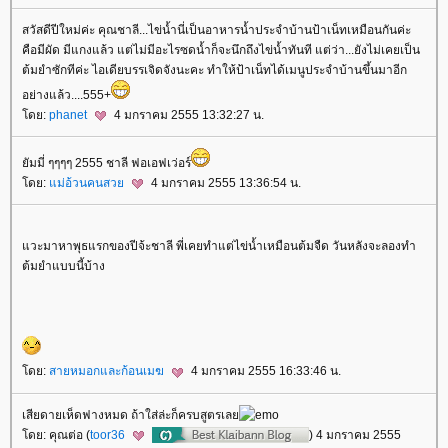
สวัสดีปีใหม่ค่ะ คุณชาลี...ไข่น้ำนี่เป็นอาหารน้ำประจำบ้านป้าเน็ทเหมือนกันค่ะ
คือมีผัด มีแกงแล้ว แต่ไม่มีอะไรซดน้ำก็จะนึกถึงไข่น้ำทันที แต่ว่า...ยังไม่เคยเป็น
ต้มยำซักทีค่ะ ไอเดียบรรเจิดจังนะคะ ทำให้ป้าเน็ทได้เมนูประจำบ้านขึ้นมาอีก
อย่างแล้ว....555+
ดย:
phanet
4 มกราคม 2555 13:32:27 น.
ัมมี่ ๆๆๆๆ 2555 ชาลี ฟอเอฟเว่อร์
ดย:
ม่อ้วนคนสว
4 มกราคม 2555 13:36:54 น.
วะมาหาพุธแรกของปีจ้ะชาลี พี่เคยทำแต่ไข่น้ำเหมือนต้มจืด วันหลังจะลองทำ
ต้มยำแบบนี้บ้าง
ดย:
สายหมอกและก้อนเมฆ
4 มกราคม 2555 16:33:46 น.
เสียดายเห็ดฟางหมด ถ้าใส่ล่ะก็ครบสูตรเล
ดย: คุณต่อ (
toor36
) 4 มกราคม 2555