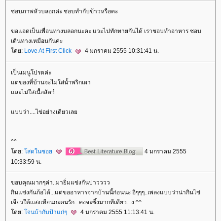
ชอบภาพหัวบลอกค่ะ ชอบทำกับข้าวหรือคะ
ขอแอดเป็นเพื่อนทางบลอกนะคะ แวะไปทักทายกันได้ เราชอบทำอาหาร ชอบ
เดินทางเหมือนกันค่ะ
ดย:
Love At First Click
4 มกราคม 2555 10:31:41 น.
เป็นเมนูโปรดค่ะ
ต่ของที่บ้านจะไม่ใส่น้ำพริกเผา
ละไม่ใส่เนื้อสัตว์
บบว่า....ไข่อย่างเดียวเล
^^
ดย:
สดในซอ
4 มกราคม 2555
10:33:59 น.
ขอบคุณมากๆค่า..มายิ่มแข่งกันป่าวววว
กินแข่งกันก้อได้...แต่ขออาหารจากบ้านนี้ก่อนนะ อิๆๆๆ..เพลงแบบว่าน่ากินไข่
เจียวใต้แสงเทียนกะคนรัก...คงจะซึ้งมากทีเดียว...ง ^^
ดย:
จนบ้ากับป้าแก่ๆ
4 มกราคม 2555 11:13:41 น.