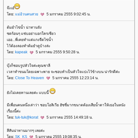
จ๊ะเอ๋
ดย:
ม่อ้วนคนสว
5 มกราคม 2555 9:02:45 น.
ต้มยำไข่น้ำ น่าทานจัง
ซดร้อนๆ แซ่บอย่าบอกใครเชียว
เออ...พี่เคยทำแต่แกงจืดไข่น้ำ
ไว้ต้องลองทำต้มยำดูบ้างล่ะ
ดย:
kapeak
5 มกราคม 2555 9:50:28 น.
บุ๊งก็ชอบรูปหัวใจค่ะคุณชาลี
เวลาทำขนมโดยเฉพาะพาย จะชอบทำเป็นหัวใจแปะไว้ข้างบน น่ารักดีค่ะ
ดย:
Close To Heaven
5 มกราคม 2555 12:23:14 น.
ังไม่เคยทานเลยค่ะ แบบนี้
มีเพื่อนคนหนึ่งเล่าว่า ชอบโอลิเวีย ฮัซซี่มากขนาดต้องเสียน้ำตาให้เธอในหนัง
เรื่องนี้ค่ะ
ดย:
tuk-tuk@korat
5 มกราคม 2555 14:49:18 น.
สีสันน่าทานมากๆ เลยค่ะ
ดย:
SK_KS
5 มกราคม 2555 19:08:35 น.