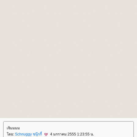
เจิมมมม
ดย:
Schnuggy ชนุ๊กกี้
4 มกราคม 2555 1:23:55 น.