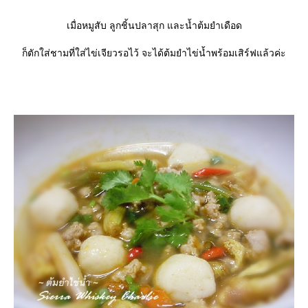
เมื่อหมูสับ ลูกชิ้นปลาสุก และน้ำต้มยำเดือด
ก็ตักใส่ชามที่ใส่ไข่เจียวรอไว้ จะได้ต้มยำไข่น้ำพร้อมเสิร์ฟแล้วค่ะ