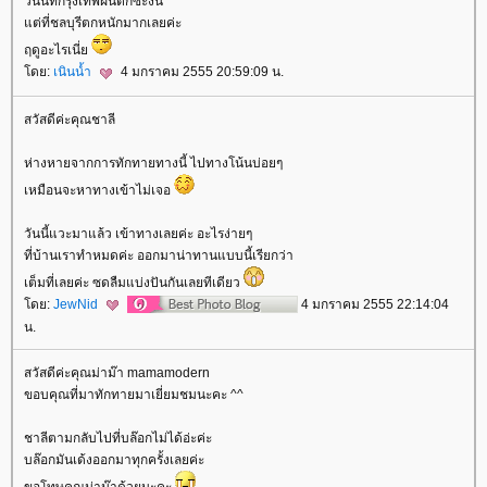
วันนี้ที่กรุงเทพฝนตกซะงั้น
ต่ที่ชลบุรีตกหนักมากเลยค่ะ
ฤดูอะไรเนี่
ดย:
เนินน้ำ
4 มกราคม 2555 20:59:09 น.
สวัสดีค่ะคุณชาลี
ห่างหายจากการทักทายทางนี้ ไปทางโน้นบ่อยๆ
เหมือนจะหาทางเข้าไม่เจอ
วันนี้แวะมาแล้ว เข้าทางเลยค่ะ อะไรง่ายๆ
ที่บ้านเราทำหมดค่ะ ออกมาน่าทานแบบนี้เรียกว่า
เต็มที่เลยค่ะ ซดลืมแบ่งปันกันเลยทีเดียว
ดย:
JewNid
4 มกราคม 2555 22:14:04
น.
สวัสดีค่ะคุณม่าม๊า mamamodern
ขอบคุณที่มาทักทายมาเยี่ยมชมนะคะ ^^
ชาลีตามกลับไปที่บล๊อกไม่ได้อ่ะค่ะ
บล๊อกมันเด้งออกมาทุกครั้งเลยค่ะ
ขอโทษคุณม่าม๊าด้วยนะคะ