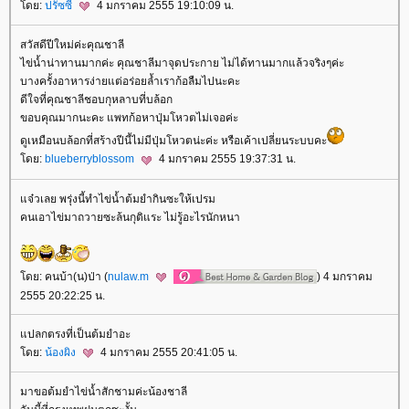
ดย:
ปรัซซี่
4 มกราคม 2555 19:10:09 น.
สวัสดีปีใหม่ค่ะคุณชาลี
ไข่น้ำน่าทานมากค่ะ คุณชาลีมาจุดประกาย ไม่ได้ทานมากแล้วจริงๆค่ะ
บางครั้งอาหารง่ายแต่อร่อยล้ำเราก้อลืมไปนะคะ
ดีใจที่คุณชาลีชอบกุหลาบที่บล้อก
ขอบคุณมากนะคะ แพทก้อหาปุ่มโหวตไม่เจอค่ะ
ดูเหมือนบล้อกที่สร้างปีนี้ไม่มีปุ่มโหวตน่ะค่ะ หรือเค้าเปลี่ยนระบบคะ
ดย:
blueberryblossom
4 มกราคม 2555 19:37:31 น.
จ๋วเลย พรุ่งนี้ทำไข่น้ำต้มยำกินซะให้เปรม
คนเอาไข่มาถวายซะล้นกุติแระ ไม่รู้อะไรนักหนา
ดย: คนบ้า(น)ป่า (
nulaw.m
) 4 มกราคม
2555 20:22:25 น.
ปลกตรงที่เป็นต้มยำอะ
ดย:
น้องผิง
4 มกราคม 2555 20:41:05 น.
มาขอต้มยำไข่น้ำสักชามค่ะน้องชาลี