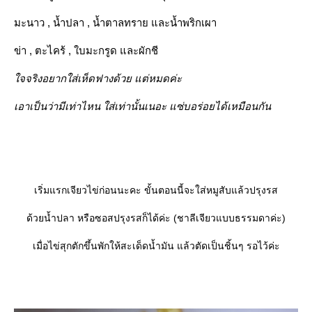
มะนาว , น้ำปลา , น้ำตาลทราย และน้ำพริกเผา
ข่า , ตะไคร้ , ใบมะกรูด และผักชี
จจริงอยากใส่เห็ดฟางด้วย แต่หมดค่ะ
เอาเป็นว่ามีเท่าไหน ใส่เท่านั้นเนอะ แซ่บอร่อยได้เหมือนกัน
เริ่มแรกเจียวไข่ก่อนนะคะ ขั้นตอนนี้จะใส่หมูสับแล้วปรุงรส
ด้วยน้ำปลา หรือซอสปรุงรสก็ได้ค่ะ (ชาลีเจียวแบบธรรมดาค่ะ)
เมื่อไข่สุกตักขึ้นพักให้สะเด็ดน้ำมัน แล้วตัดเป็นชิ้นๆ รอไว้ค่ะ