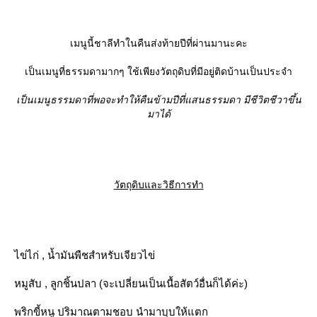
เมนูนี้ชาลีทำในคืนส่งท้ายปีที่ผ่านมานะคะ
เป็นเมนูที่ธรรมดามากๆ ใช้เพียงวัตถุดิบที่มีอยู่ติดบ้านเป็นประจำ
เป็นเมนูธรรมดาที่พอจะทำให้คืนข้ามปีที่แสนธรรมดา มีชีวิตชีวาขึ้น
มาได้
วัตถุดิบและวิธีการทำ
ไข่ไก่ , น้ำมันพืชสำหรับเจียวไข่
หมูสับ , ลูกชิ้นปลา (จะเปลี่ยนเป็นเนื้อสัตว์อื่นก็ได้ค่ะ)
พริกขี้หนู ปริมาณตามชอบ นำมาบุบให้แตก