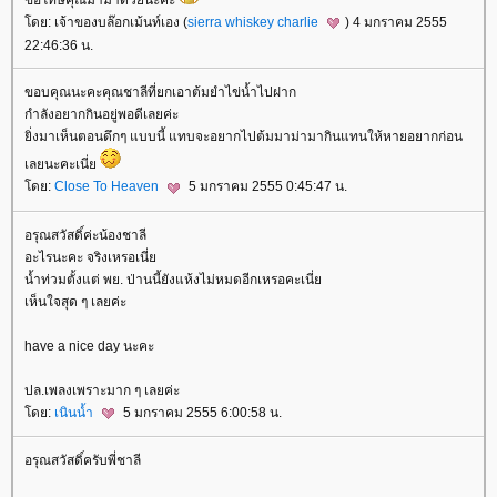
ดย: เจ้าของบล๊อกเม้นท์เอง (
sierra whiskey charlie
) 4 มกราคม 2555
22:46:36 น.
ขอบคุณนะคะคุณชาลีที่ยกเอาต้มยำไข่น้ำไปฝาก
กำลังอยากกินอยู่พอดีเลยค่ะ
ิ่งมาเห็นตอนดึกๆ แบบนี้ แทบจะอยากไปต้มมาม่ามากินแทนให้หายอยากก่อน
เลยนะคะเนี่
ดย:
Close To Heaven
5 มกราคม 2555 0:45:47 น.
อรุณสวัสดิ์ค่ะน้องชาลี
อะไรนะคะ จริงเหรอเนี่
น้ำท่วมตั้งแต่ พย. ป่านนี้ยังแห้งไม่หมดอีกเหรอคะเนี่
เห็นใจสุด ๆ เลยค่ะ
have a nice day นะคะ
ปล.เพลงเพราะมาก ๆ เลยค่ะ
ดย:
เนินน้ำ
5 มกราคม 2555 6:00:58 น.
อรุณสวัสดิ์ครับพี่ชาลี