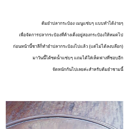
ต้มยำปลากระป๋อง เมนูแซ่บๆ แบบทำได้ง่ายๆ
เพื่อจัดการปลากระป๋องที่ค้างเติ่งอยู่สองกระป๋องให้หมดไป
ก่อนหน้านี้ชาลีก็ทำยำปลากระป๋อ​งไปแล้ว (แต่ไม่ได้ลงบล๊อก)
มาวันนี้ได้ซดน้ำแซ่บๆ แถมได้ใส่เห็ดฟางที่ชอบอีก
จัดหนักกันไปเลยค่ะสำหรับต้​มยำชามนี้