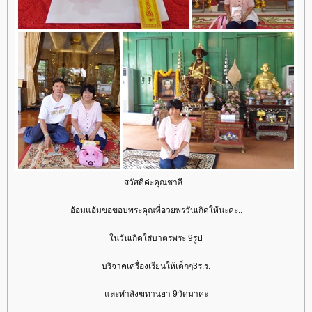
สวัสดีค่ะคุณชาลี...
อ้อมแอ้มขอขอบพระคุณที่อวยพรวันเกิดให้นะค่ะ..
นวันเกิดใส่บาตรพระ 9รูป
บริจาคเครื่องเรียนให้เด็กๆ3ร.ร.
ละทำสังฆทานยา 9วัดมาค่ะ