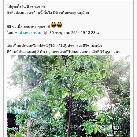
ไปธุระทั้งวัน หิวซ่กเลยค่ะ
ถ้าหิวต้องแวะมาบ้านนี้ นั่นไง มีข้าวต้มกระดูกหมูด้ว
อิอิ ขอเบิ้ลเลยนะคะ คุณชาลี
ดย:
ช่อม่วงพวงคราม
30 กรกฎาคม 2554 19:13:23 น.
เอ๊ะ เป็นแม่หมอหรือเปล่านี่ รู้ได้ไงก้ไม่รู้ ท่าทางจะมีวิชานะเนี่
ที่บ้านมีต้นสาละอยู่ 2 ต้น ปลูกมาหลายปีไม่ยอมออกดอกสักที ให้ดูรูปก่อนนะ