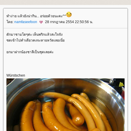
ทำง่าย แล้วยังน่ากิน... อร่อยด้วยนะคะ^^
ดย:
namfaseefoon
28 กรกฎาคม 2554 22:50:56 น.
ตักมาชามโตๆค่ะ เห็นพริกแล้วสะใจจัง
ซดเข้าไปคำเดียวคงจะหายหวัดเลยเนี่
กมาฝากน้องชาลีเป็นชุดเลยค่ะ
Würstschen