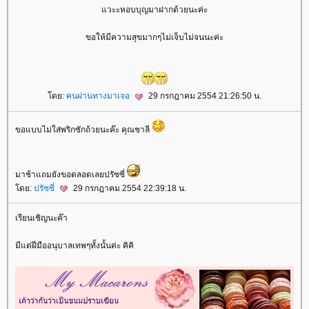
วะะหอบบุญมาฝากด้วยนะค่ะ
ขอให้มีความสุขมากๆไม่เจ็บไม่จนนะค่ะ
ดย:
คนผ่านทางมาเจอ
29 กรกฎาคม 2554 21:26:50 น.
ขอแบบไม่ใส่พริกซักถ้วยนะค๊ะ คุณชาลี
มาช้าแถมยังขอตลอดเลยปรัซซี่
ดย:
ปรัซซี่
29 กรกฎาคม 2554 22:39:18 น.
เรียนเชิญนะค๊า
มีแต่ฝีมืออนุบาลเทพๆทั้งนั้นค่ะ คิคิ