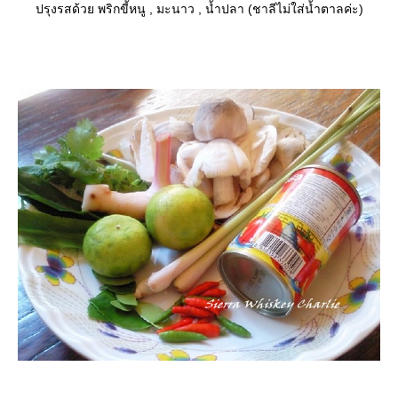
ปรุงรสด้วย พริกขี้หนู , มะนาว , น้ำปลา (ชาลีไม่ใส่น้ำตาลค่ะ)