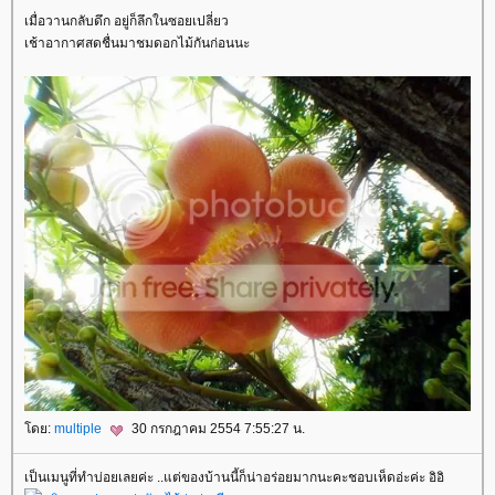
เมื่อวานกลับดึก อยู่ก็ลึกในซอยเปลี่ยว
เช้าอากาศสดชื่นมาชมดอกไม้กันก่อนนะ
ดย:
multiple
30 กรกฎาคม 2554 7:55:27 น.
เป็นเมนูที่ทำบ่อยเลยค่ะ ..แต่ของบ้านนี้ก็น่าอร่อยมากนะคะชอบเห็ดอ่ะค่ะ อิอิ