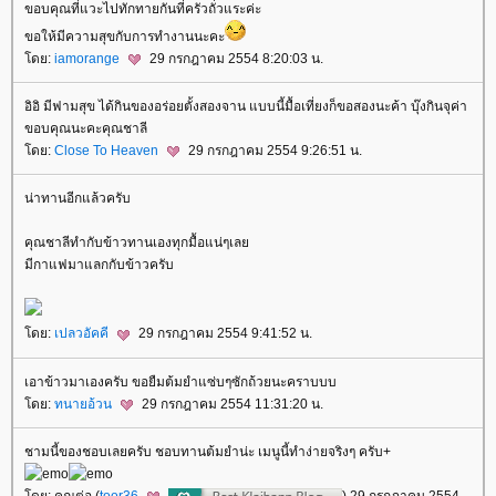
ขอบคุณที่แวะไปทักทายกันที่ครัวถั่วแระค่ะ
ขอให้มีความสุขกับการทำงานนะคะ
ดย:
iamorange
29 กรกฎาคม 2554 8:20:03 น.
อิอิ มีฟามสุข ได้กินของอร่อยตั้งสองจาน แบบนี้มื้อเที่ยงก็ขอสองนะค้า บุ๊งกินจุค่า
ขอบคุณนะคะคุณชาลี
ดย:
Close To Heaven
29 กรกฎาคม 2554 9:26:51 น.
น่าทานอีกแล้วครับ
คุณชาลีทำกับข้าวทานเองทุกมื้อแน่ๆเล
มีกาแฟมาแลกกับข้าวครับ
ดย:
เปลวอัคคี
29 กรกฎาคม 2554 9:41:52 น.
เอาข้าวมาเองครับ ขอยืมต้มยำแซ่บๆซักถ้วยนะคราบบบ
ดย:
ทนายอ้วน
29 กรกฎาคม 2554 11:31:20 น.
ชามนี้ของชอบเลยครับ ชอบทานต้มยำน่ะ เมนูนี้ทำง่ายจริงๆ ครับ+
ดย: คุณต่อ (
toor36
) 29 กรกฎาคม 2554