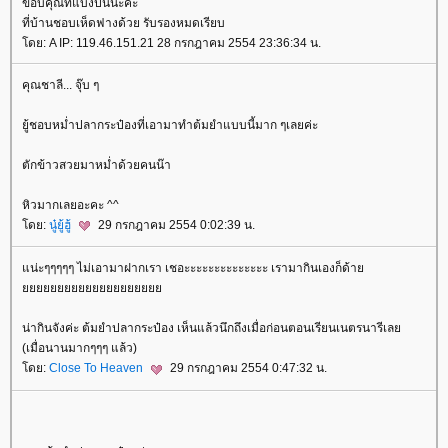
ขอบคุณที่แบ่งปันนะคะ
ที่บ้านชอบเห็ดฟางด้วย รับรองหมดเรียบ
ดย: A IP: 119.46.151.21 28 กรกฎาคม 2554 23:36:34 น.
คุณชาลี... จุ๊บ ๆ
ู้ชอบหม่ำปลากระป๋องที่เอามาทำต้มยำแบบนี้มาก ๆเลยค่ะ
ตักข้าวสวยมาหม่ำด้วยคนน๊า
หิวมากเลยอะคะ ^^
ดย:
นู๋ยู้ฮู้
29 กรกฎาคม 2554 0:02:39 น.
น่ะๆๆๆๆๆ ไม่เอามาฝากเรา เชอะะะะะะะะะะะะะะ เรามากินเองก็ด้า
น่ากินจังค่ะ ต้มยำปลากระป๋อง เห็นแล้วนึกถึงเมื่อก่อนตอนเรียนเนตรนารีเล
(เมื่อนานมากๆๆๆ แล้ว)
ดย:
Close To Heaven
29 กรกฎาคม 2554 0:47:32 น.