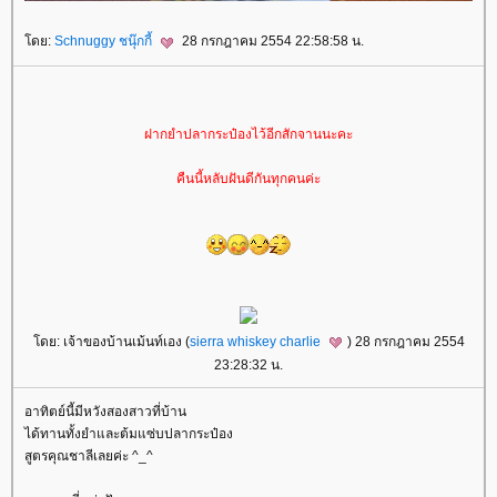
ดย:
Schnuggy ชนุ๊กกี้
28 กรกฎาคม 2554 22:58:58 น.
ฝากยำปลากระป๋องไว้อีกสักจานนะคะ
คืนนี้หลับฝันดีกันทุกคนค่ะ
ดย: เจ้าของบ้านเม้นท์เอง (
sierra whiskey charlie
) 28 กรกฎาคม 2554
23:28:32 น.
อาทิตย์นี้มีหวังสองสาวที่บ้าน
ได้ทานทั้งยำและต้มแซ่บปลากระป๋อง
สูตรคุณชาลีเลยค่ะ ^_^