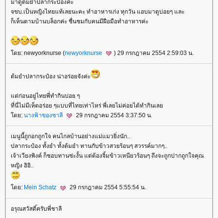
มาดูต้มยำปลากระป๋องค่ะ
จขบ.เป็นหญิงไทยแท้เลยนะคะ ทำอาหารเก่ง ทุกวัน แอบมาดูบ่อยๆ และ
ก็เห็นตามบ้านบล็อกค่ะ ชื่นชมกับคนมีฝือมือทำอาหารค่ะ
ดย: newyorknurse (
newyorknurse
) 29 กรกฎาคม 2554 2:59:03 น.
ต้มยำปลากระป๋อง น่าอร่อยจังค่ะ
ต่ก่อนอยู่ไทยพี่ทำกินบ่อย ๆ
ที่นี่ไม่มีเห็ดอร่อย ๆแบบที่ไทยเท่าไหร่ พี่เลยไม่ค่อยได้ทำกินเล
ดย:
นางฟ้าของชาลี
29 กรกฎาคม 2554 3:37:50 น.
เมนูนี้ถูกอกถูกใจ คนไกลบ้านอย่างแม่แมวยิ่งนัก..
ปลากระป๋อง ทั้งยำ ทั้งต้มยำ ทานกับข้าวสวยร้อนๆ สวรรค์มากๆ..
เจ้าเวียงพิงค์ ก็ชอบทานซ่ะงั้น แต่ต้องจิ้มข้าวเหนียวร้อนๆ ถึงจะถูกปากถูกใจคุณ
หญิง อิอิ..
ดย:
Mein Schatz
29 กรกฎาคม 2554 5:55:54 น.
อรุณสวัสดิ์ครับพี่ชาลี