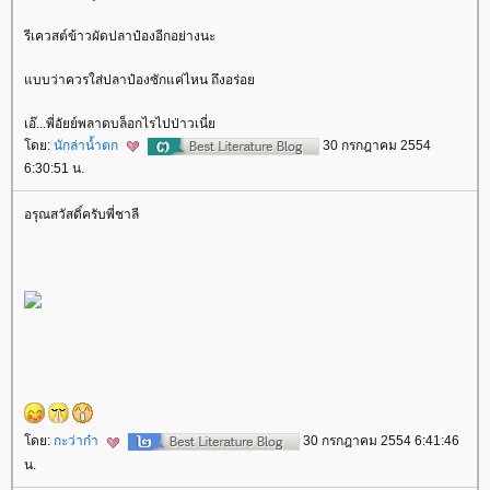
รีเควสต์ข้าวผัดปลาป๋องอีกอย่างนะ
บบว่าควรใส่ปลาป๋องซักแค่ไหน ถึงอร่อ
เอ๊...พี่อัยย์พลาดบล็อกไรไปป่าวเนี่
ดย:
นักล่าน้ำตก
30 กรกฎาคม 2554
6:30:51 น.
อรุณสวัสดิ์ครับพี่ชาลี
ดย:
กะว่าก๋า
30 กรกฎาคม 2554 6:41:46
น.