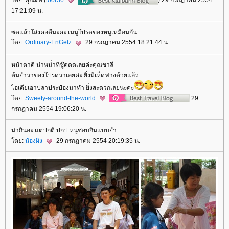
17:21:09 น.
ซดแล้วโล่งคอดีนะคะ เมนูโปรดของหนูเหมือนกัน
ดย:
Ordinary-EnGelz
29 กรกฎาคม 2554 18:21:44 น.
หน้าตาดี น่าหม่ำที่ซู๊ดดดเลยค่ะคุณชาลี
ต้มยำวาของโปรดวาเลยค่ะ ยิ่งมีเห็ดฟางด้วยแล้ว
ไอเดียเอาปลาประป๋องมาทำ ยิ่งสะดวกเลยนะคะ
ดย:
Sweety-around-the-world
29
กรกฎาคม 2554 19:06:20 น.
น่ากินอะ แต่ปกติ ปกป หนูชอบกินแบบยำ
ดย:
น้องผิง
29 กรกฎาคม 2554 20:19:35 น.