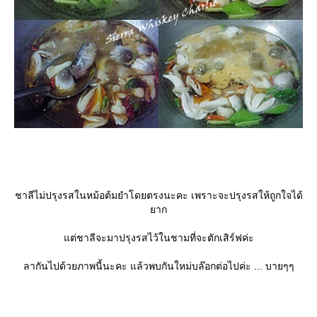
ชาลีไม่ปรุงรสในหม้อต้มยำโดยตรงนะคะ เพราะจะปรุงรสให้ถูกใจได้
าก
ต่ชาลีจะมาปรุงรสไว้ในชามที่จะตักเสิร์ฟค่ะ
ลากันไปด้วยภาพนี้นะคะ แล้วพบกันใหม่บล๊อกต่อไปค่ะ ... บายๆๆ