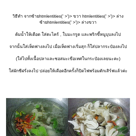
วิธีทำ จากซ้ายhtmlentities(' >')> ขวา htmlentities(' >')> ล่าง
ซ้ายhtmlentities(' >')> ล่างขวา
ต้มน้ำให้เดือด ใส่ตะไคร้ , ใบมะกรูด และพริกขี้หนูบุบลงไป
จากนั้นใส่เห็ดฟางลงไป เมื่อเห็ดฟางเริ่มสุก ก็ใส่ปลากระป๋องลงไป
(ใส่ไปทั้งเนื้อปลาและซอสมะเขือเทศในกระป๋องเลยนะคะ)
ส่ผักชีฝรั่งลงไป ปล่อยให้เดือดอีกครั้งก็ปิดไฟพร้อมตักเสิร์ฟแล้วค่ะ