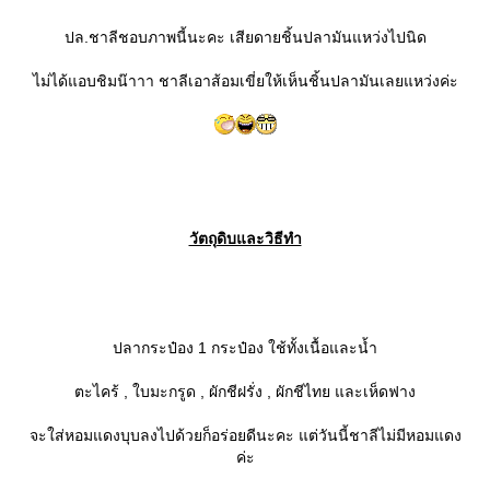
ปล.ชาลีชอบภาพนี้นะคะ เสียดายชิ้นปลามันแหว่งไปนิด
ไม่ได้แอบชิมน๊าาา ชาลีเอาส้อมเขี่ยให้เห็นชิ้นปลามันเลยแหว่งค่ะ
วัตถุดิบและวิธีทำ
ปลากระป๋อง 1 กระป๋อง ใช้ทั้งเนื้อและน้ำ
ตะไคร้ , ใบมะกรูด , ผักชีฝรั่ง , ผักชีไทย และเห็ดฟาง
จะใส่หอมแดงบุบลงไปด้วยก็อร่อยดีนะคะ แต่วันนี้ชาลีไม่มีหอมแดง
ค่ะ