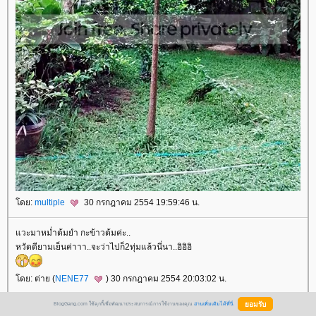
ดย:
multiple
30 กรกฎาคม 2554 19:59:46 น.
วะมาหม่ำต้มยำ กะข้าวต้มค่ะ..
หวัดดียามเย็นค่าาา..จะว่าไปก็2ทุ่มแล้วนี่นา..อิอิอิ
ดย: ต่าย (
NENE77
) 30 กรกฎาคม 2554 20:03:02 น.
BlogGang.com ใช้คุกกี้เพื่อพัฒนาประสบการณ์การใช้งานของคุณ
อ่านเพิ่มเติมได้ที่นี่
หวัดดียามค่ำ