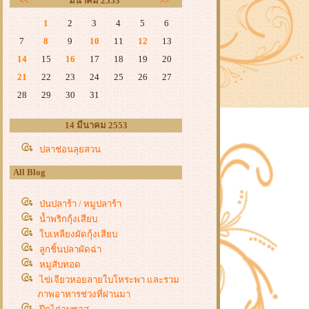
<<
มีนาคม 2553
>>
1
2
3
4
5
6
7
8
9
10
11
12
13
14
15
16
17
18
19
20
21
22
23
24
25
26
27
28
29
30
31
14 มีนาคม 2553
ปลาช่อนลุยสวน
All Blog
ป่นปลาร้า / หมูปลาร้า
น้ำพริกกุ้งเสียบ
บเหลียงผัดกุ้งเสียบ
ลูกชิ้นปลาผัดฉ่า
หมูสับทอด
ไข่เจียวหอยลายใบโหระพา และรวม
ภาพอาหารช่วงที่ผ่านมา