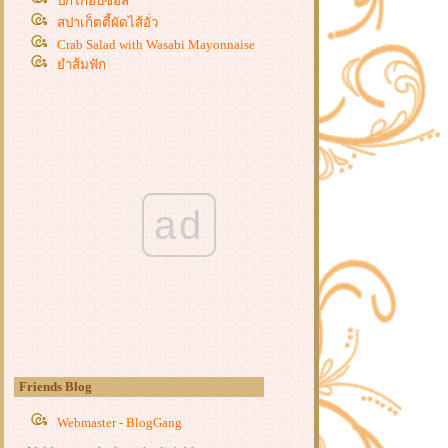
ปีกไก่อบซอส
สปาเก็ตตี้ผัดไส้อั่ว
Crab Salad with Wasabi Mayonnaise
ำส้มฟัก
ข้าวไข่ข้นกุ้ง
Homemade Maki - Sushi
เห็ดย่างซีอิ้ว & ข้าวหน้าเห็ดย่างซีอิ้ว
สเต็กปลาแซลมอน
สามเกลอผัดกะเพรา
ข้าวผัดเขียวหวานทะเล
ad
ผักบุ้งผัดพริกแกง
กงจืดหนังหมู
กระดูกหมูซอสเปรี้ยวหวาน
มักกะโรนีผัดกุ้ง
ราดหน้าหมูหมัก ~ ราดหน้าใส่ไข่
หมี่กระเฉดหมูกรอบ
ไข่เจียวทรงเครื่อง
ทะเลทอด
Friends Blog
บะช่อเขียวหวาน
ผัดหอยลา
Webmaster - BlogGang
ไข่เจียวมาม่า