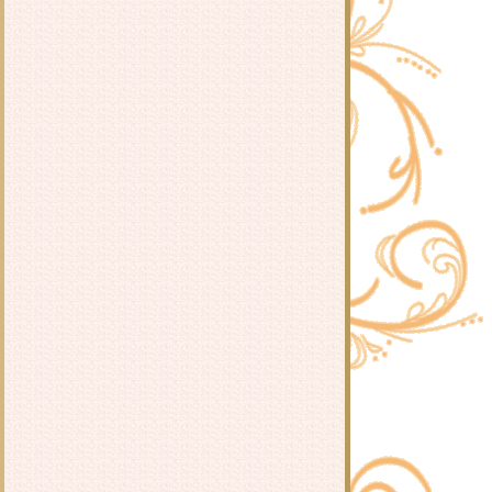
ไข่ระเบิด
ำไข่ต้ม
ขนมปังหน้าหมู (สูตรน้ำมันน้อย)
เส้นใหญ่ผัดซีอิ้ว
กุ้งอบวุ้นเส้น
เมนูดัดแปลงจากต้มยำเห็ดฟาง
เบคอนห่อผักราดซอสพริกไทดำ
ผัดหมี่ซั่วเบคอนกรอบ
ข้าวผัดปลาเค็ม
สุกี้พันผัก และสุกี้แห้ง
กงจืดลูกรอก
ำกุนเชียงใส่วุ้นเส้น
ข้าวต้มเห็ดฟางผสมบุกข้าว
กงจืดตำลึงใส่วุ้นเส้นและหมูสับ
ต้มยำเห็ด
ไก่นึ่ง ~ นึ่งไก่
~ ลูกชิ้นกุ้งลวกจิ้ม ง่ายๆ ในยามที่คิด
เมนูไม่ออก ~
น้ำพริกปลาทูน่า
น่องไก่ซุปเปอร์