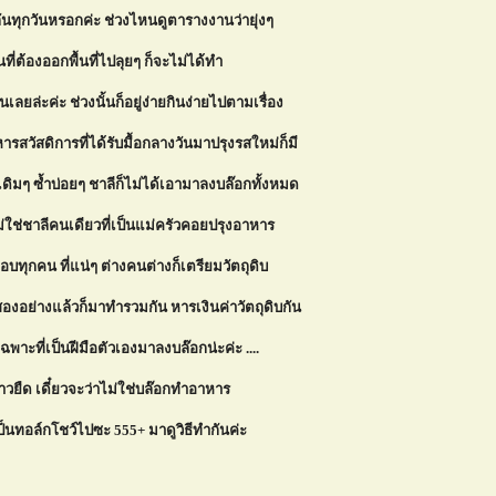
ันทุกวันหรอกค่ะ ช่วงไหนดูตารางงานว่ายุ่งๆ
ที่ต้องออกพื้นที่ไปลุยๆ ก็จะไม่ได้ทำ
เลยล่ะค่ะ ช่วงนั้นก็อยู่ง่ายกินง่ายไปตามเรื่อง
รสวัสดิการที่ได้รับมื้อกลางวันมาปรุงรสใหม่ก็มี
ิมๆ ซ้ำบ่อยๆ ชาลีก็ไม่ได้เอามาลงบล๊อกทั้งหมด
ม่ใช่ชาลีคนเดียวที่เป็นแม่ครัวคอยปรุงอาหาร
กือบทุกคน ที่แน่ๆ ต่างคนต่างก็เตรียมวัตถุดิบ
งอย่างแล้วก็มาทำรวมกัน หารเงินค่าวัตถุดิบกัน
ฉพาะที่เป็นฝีมือตัวเองมาลงบล๊อกน่ะค่ะ ....
วยืด เดี๋ยวจะว่าไม่ใช่บล๊อกทำอาหาร
็นทอล์กโชว์ไปซะ 555+ มาดูวิธีทำกันค่ะ