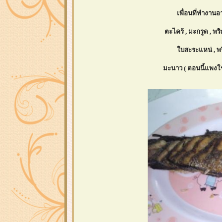
เพื่อนที่ทำงาน
ตะไคร้ , มะกรูด , พร
บสะระแหน่ , พริก
มะนาว ( ตอนนี้แพงใช