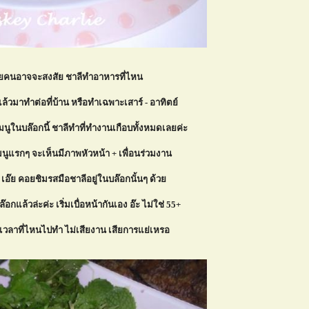
ายคนอาจจะสงสัย ชาลีทำอาหารที่ไหน
วมาทำต่อที่บ้าน หรือทำเฉพาะเสาร์ - อาทิตย์
นูในบล๊อกนี้ ชาลีทำที่ทำงานเกือบทั้งหมดเลยค่ะ
มนูแรกๆ จะเห็นมีภาพหัวหน้า + เพื่อนร่วมงาน
 เอ๊ย คอยชิมรสมือชาลีอยู่ในบล๊อกนั้นๆ ด้ว
๊อกแล้วล่ะค่ะ เริ่มเบื่อหน้ากันเอง อ๊ะ ไม่ใช่ 55+
าเวลาที่ไหนไปทำ ไม่เสียงาน เสียการแย่เหรอ