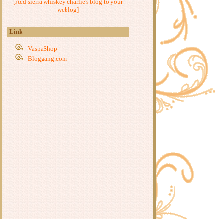
[Add sierra whiskey charlie's blog to your
ข้าวผัดปลากระป๋อง
weblog]
กะหล่ำปลีผัดเบคอน
ผัดหมี่ซั่ว
Link
หมึก(กรอบ)ขี้เมา
ข้าวไก่เทอริยากิ
VaspaShop
Bloggang.com
ก๋วยเตี๋ยวคั่วไก่
ต้มยำไข่น้ำ
หมูปั้นทอด ~ เส้นหมี่ลวก
บะหมี่ไข่ห่อ
ฟาร์ฟาเล่ต้มยำกุ้ง
ำสี่สหา
น้ำพริกกะปิ
บะหมี่(กึ่งสำเร็จรูป)ผัดไข่ใส่เบคอน
ปอเปี๊ยะเจ
เส้นใหญ่ผัดขี้เมา
สปาเก็ตตี้เขียวหวานเบคอนกรอบ
ผัดหมี่ใส่กุ้ง
มะระผัดไข่
ก๋วยจั๊บญวน
หมี่โคราช