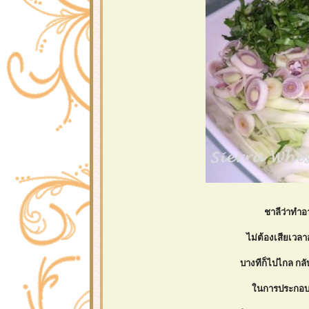
ชาลีว่าทำอ
ไม่ต้องเสียเวล
บางทีก็ไปไกล กลั
นการประกอบอา