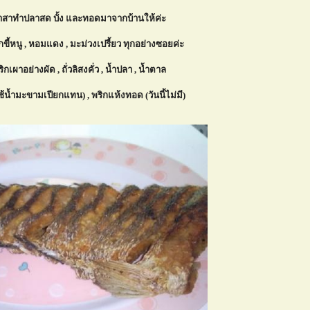
อาสาทำปลาสด บั้ง และทอดมาจากบ้านให้ค่ะ
ิกขี้หนู , หอมแดง , มะม่วงเปรี้ยว ทุกอย่างซอยค่ะ
เผาอย่างผัด , ถั่วลิสงคั่ว , น้ำปลา , น้ำตาล
้น้ำมะขามเปียกแทน) , พริกแห้งทอด (วันนี้ไม่มี)