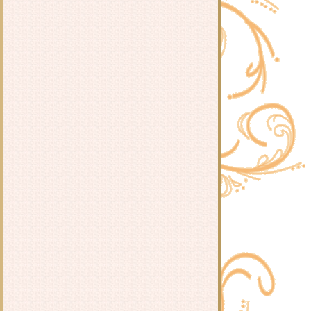
มะระต้มกระดูกหมู
ต้มยำปลากระป๋อง
ฉู่ฉี่กุ้ง / ข้าวผัดพริกแกงกุ้ง
สปาเก็ตตี้ผัดหอยลา
ผัดกะเพรากุ้งและหมูสับ ใส่ดอกชม
จันทร์
เต้าหู้ผัดไข่ใส่หมูสับ
กุ้งผัดพริกเกลือ
สปาเก็ตตี้ผัดพริกแห้งใส่เบคอน
ดอกชมจันทร์ผัดกุ้ง
สปาเก็ตตี้ผัดขี้เมา
ข้าวหมูผัดซอสเกาหลี
หมูและตับทอดกระเทียมพริิกไท
กงจืดไข่น้ำ
ำไส้กรอก&บาโลน่า
กากหมูผัดกะเพรา
กงจืดเต้าหู้หมูสับ
ผักกาดขาวผัดหมูสับ
ผักกาดดองต้มกระดูกหมู
กับข้าววันนี้
ข้าวผัดยามยาก