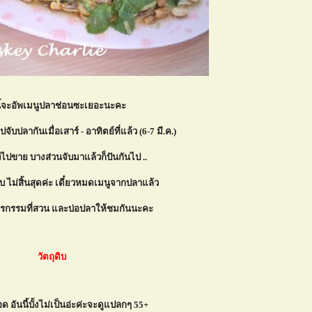
นี้จะอัพเมนูปลาช่อนซะเยอะนะคะ
ับปลากันเมื่อเสาร์ - อาทิตย์ที่แล้ว (6-7 มี.ค.)
ไปขาย บางส่วนจับมาแล้วก็ปันกันไป ..
รับ ไม่สิ้นสุดค่ะ เดี๋ยวหมดเมนูจากปลาแล้ว
วีรกรรมที่สวน และบ่อปลาให้ชมกันนะคะ
วัตถุดิบ
 อันนี้บั้งไม่เป็นอ่ะค่ะจะดูแปลกๆ 55+