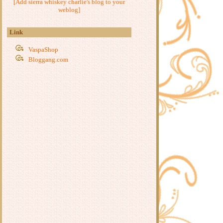
[Add sierra whiskey charlie's blog to your
ข้าวผัดปลากระป๋อง
weblog]
กะหล่ำปลีผัดเบคอน
ผัดหมี่ซั่ว
Link
หมึก(กรอบ)ขี้เมา
ข้าวไก่เทอริยากิ
VaspaShop
Bloggang.com
ก๋วยเตี๋ยวคั่วไก่
ต้มยำไข่น้ำ
หมูปั้นทอด ~ เส้นหมี่ลวก
บะหมี่ไข่ห่อ
ฟาร์ฟาเล่ต้มยำกุ้ง
ำสี่สหา
น้ำพริกกะปิ
บะหมี่(กึ่งสำเร็จรูป)ผัดไข่ใส่เบคอน
ปอเปี๊ยะเจ
เส้นใหญ่ผัดขี้เมา
สปาเก็ตตี้เขียวหวานเบคอนกรอบ
ผัดหมี่ใส่กุ้ง
มะระผัดไข่
ก๋วยจั๊บญวน
หมี่โคราช