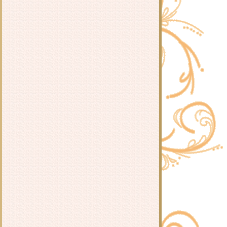
ไข่ระเบิด
ำไข่ต้ม
ขนมปังหน้าหมู (สูตรน้ำมันน้อย)
เส้นใหญ่ผัดซีอิ้ว
กุ้งอบวุ้นเส้น
เมนูดัดแปลงจากต้มยำเห็ดฟาง
เบคอนห่อผักราดซอสพริกไทดำ
ผัดหมี่ซั่วเบคอนกรอบ
ข้าวผัดปลาเค็ม
สุกี้พันผัก และสุกี้แห้ง
กงจืดลูกรอก
ำกุนเชียงใส่วุ้นเส้น
ข้าวต้มเห็ดฟางผสมบุกข้าว
กงจืดตำลึงใส่วุ้นเส้นและหมูสับ
ต้มยำเห็ด
ไก่นึ่ง ~ นึ่งไก่
~ ลูกชิ้นกุ้งลวกจิ้ม ง่ายๆ ในยามที่คิด
เมนูไม่ออก ~
น้ำพริกปลาทูน่า
น่องไก่ซุปเปอร์