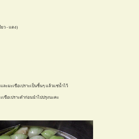
ขียว - แดง)
้า และมะเขือเปราะเป็นชิ้นๆ แล้วแช่น้ำไว้
มะเขือเปราะดำก่อนนำไปปรุงนะคะ