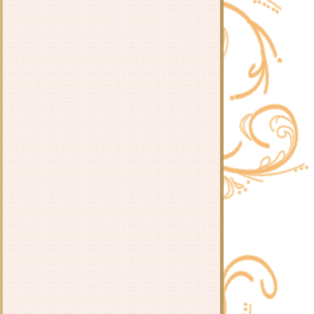
มะระต้มกระดูกหมู
ต้มยำปลากระป๋อง
ฉู่ฉี่กุ้ง / ข้าวผัดพริกแกงกุ้ง
สปาเก็ตตี้ผัดหอยลา
ผัดกะเพรากุ้งและหมูสับ ใส่ดอกชม
จันทร์
เต้าหู้ผัดไข่ใส่หมูสับ
กุ้งผัดพริกเกลือ
สปาเก็ตตี้ผัดพริกแห้งใส่เบคอน
ดอกชมจันทร์ผัดกุ้ง
สปาเก็ตตี้ผัดขี้เมา
ข้าวหมูผัดซอสเกาหลี
หมูและตับทอดกระเทียมพริิกไท
กงจืดไข่น้ำ
ำไส้กรอก&บาโลน่า
กากหมูผัดกะเพรา
กงจืดเต้าหู้หมูสับ
ผักกาดขาวผัดหมูสับ
ผักกาดดองต้มกระดูกหมู
กับข้าววันนี้
ข้าวผัดยามยาก