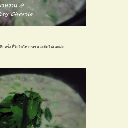
ือดอีกครั้ง ก็ใส่ใบโหระพา และปิดไฟเลยค่ะ