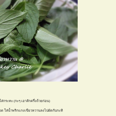
ส่กระทะ (กะๆ เอาสักครึ่งถ้วยก่อน)
ดือด ใส่น้ำพริกแกงเขียวหวานลงไปผัดกับกะทิ