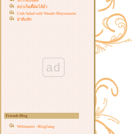
ปีกไก่อบซอส
สปาเก็ตตี้ผัดไส้อั่ว
Crab Salad with Wasabi Mayonnaise
ำส้มฟัก
ข้าวไข่ข้นกุ้ง
Homemade Maki - Sushi
เห็ดย่างซีอิ้ว & ข้าวหน้าเห็ดย่างซีอิ้ว
สเต็กปลาแซลมอน
สามเกลอผัดกะเพรา
ข้าวผัดเขียวหวานทะเล
ad
ผักบุ้งผัดพริกแกง
กงจืดหนังหมู
กระดูกหมูซอสเปรี้ยวหวาน
มักกะโรนีผัดกุ้ง
ราดหน้าหมูหมัก ~ ราดหน้าใส่ไข่
หมี่กระเฉดหมูกรอบ
ไข่เจียวทรงเครื่อง
ทะเลทอด
Friends Blog
บะช่อเขียวหวาน
ผัดหอยลา
Webmaster - BlogGang
ไข่เจียวมาม่า