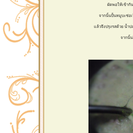
ผัดพอให้เข้ากัน
จากนั้นปั้นหมูบะช่
ล้วจึงปรุงรสด้วย น้ำป
จากนั้น