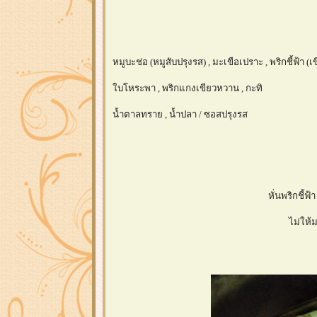
หมูบะช่อ (หมูสับปรุงรส) , มะเขือเปราะ , พริกชี้ฟ้า (เ
บโหระพา , พริกแกงเขียวหวาน , กะทิ
น้ำตาลทราย , น้ำปลา / ซอสปรุงรส
หั่นพริกชี้ฟ
ไม่ให้