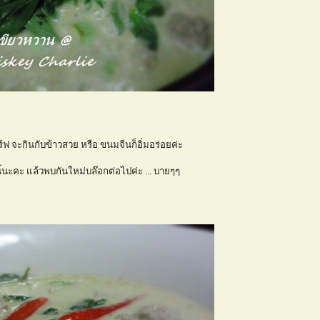
์ฟ จะกินกับข้าวสวย หรือ ขนมจีนก็อิ่มอร่อยค่ะ
้นะคะ แล้วพบกันใหม่บล๊อกต่อไปค่ะ ... บายๆๆ