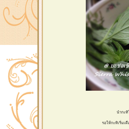
นำกะทิใ
รอให้กะทิเริ่มเ