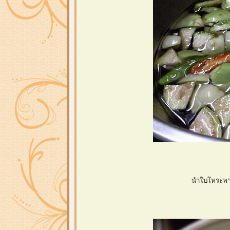
นำใบโหระพาไป