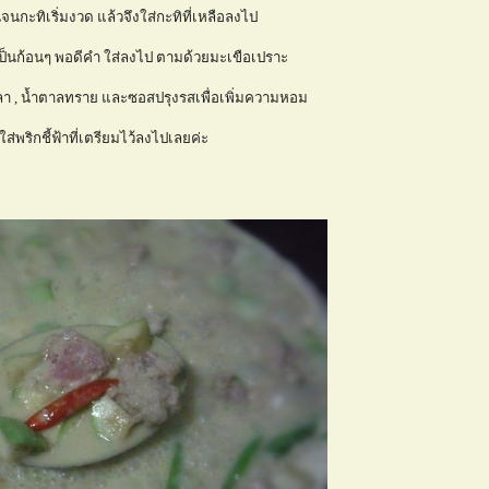
จนกะทิเริ่มงวด แล้วจึงใส่กะทิที่เหลือลงไป
อเป็นก้อนๆ พอดีคำ ใส่ลงไป ตามด้วยมะเขือเปราะ
ลา , น้ำตาลทราย และซอสปรุงรสเพื่อเพิ่มความหอม
ใส่พริกชี้ฟ้าที่เตรียมไว้ลงไปเลยค่ะ