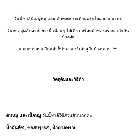
วันนี้ชาลีมีเมนูหมู และ ตับทอดกระเทียมพริกไทมาฝากนะคะ
วันหยุดสุดสัปดาห์อย่างนี้ เพื่อนๆ ไปเทียว หรือหม่ำของอร่อยอะไรกัน
บ้างค่ะ
วะมาทักทายกันแล้วก็นำมาแชร์เล่าสู่กันบ้างนะคะ ^^
วัตถุดิบและวิธีทำ
ตับหมู และเนื้อหมู
วันนี้ชาลีใช้ส่วนสันนอกค่ะ
น้ำมันพืช , ซอสปรุงรส , น้ำตาลทรา