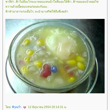
ชาลีจ๋า..ฟ้าไม่มีอะไรจะมาตอบแทนน้ำใจที่มอบให้ฟ้า..ฟ้าขอมอบบัวลอยไข่
หวานถ้วยนี้ตอบแทนก่อนละกันนะ..
ฟ้าทำอาหารเก่งเมื่อไร..จะนำมาเสริฟให้ถึงที่เลยจ้า
ดย:
พิรุณร่ำ
12 มิถุนายน 2554 20:14:31 น.