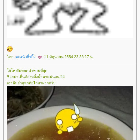
ดย:
ตะแน๋วกิ๋วกิ้ว
11 มิถุนายน 2554 23:33:17 น.
อ้โห ตับทอดน่าทานที่สุด
ซีอุยมาเห็นต้องหลั่งน้ำตาแน่นอน อิอิ
เอาต้มยำอุทกภัยไก่มาฝากครับ