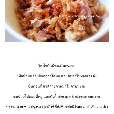
ส่น้ำมันพืชลงในกระทะ
เมื่อน้ำมันร้อนก็จัดการใส่หมู และตับลงไปทอดเลยค่ะ
ขั้นตอนนี้ชาลีถ่ายภาพมาไม่ครบนะคะ
ขอข้ามไปตอนที่หมู และตับใกล้จะสุกแล้วปรุงรสเลยนะคะ
ปรุงรสด้วย ซอสปรุงรส (ชาลีใช้ยี่ห้อที่เชฟหมีโฆษณาฝาเขียวอ่ะค่ะ)