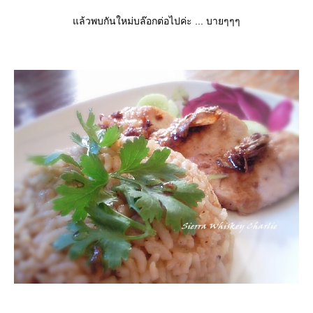
ล้วพบกันใหม่บล๊อกต่อไปค่ะ ... บายๆๆๆ