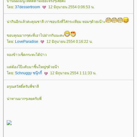
บ้านนี้มีเมนูให้ติดตามเยอะจริงๆเลยค่ะ
ดย:
37dessertroom
12 มิถุนายน 2554 0:06:53 น.
น่ากินอีกแล้วค่ะคุณชาลี เราชอบจังที่ใส่กระเทียม หอมๆด้วยเน๊าะ
ขอบคุณมากๆค่ะที่เอาไปฝากกันนะคะ
ดย:
LoveParadise
12 มิถุนายน 2554 0:16:22 น.
จองข้าวเช็ดกระทะได้ป่าว
ต่ต้องโป๊ะตับมาชิ้นใหญ่ๆด้วยน๊า
ดย:
Schnuggy ชนุ๊กกี้
12 มิถุนายน 2554 1:11:33 น.
อรุณสวัสดิ์ครับพี่ชาลี
น่าทานมากๆเลยครับพี่