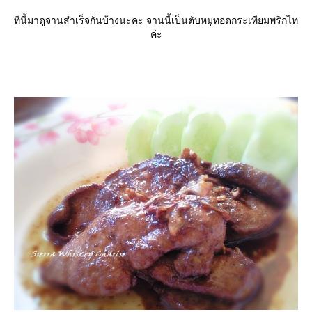
ทีนี้มาดูจานสำเร็จกันบ้างนะคะ จานนี้เป็นตับหมูทอดกระเทียมพริกไท
ค่ะ