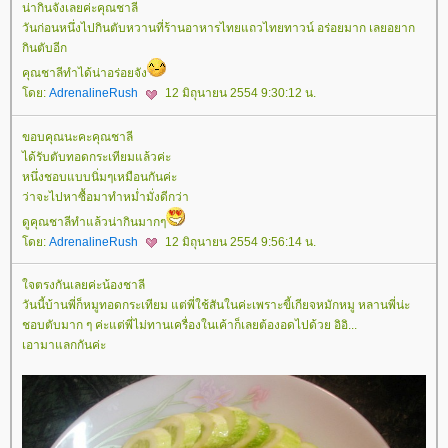
น่ากินจังเลยค่ะคุณชาลี
วันก่อนหนึ่งไปกินตับหวานที่ร้านอาหารไทยแถวไทยทาวน์ อร่อยมาก เลยอยาก
กินตับอีก
คุณชาลีทำได้น่าอร่อยจัง
ดย:
AdrenalineRush
12 มิถุนายน 2554 9:30:12 น.
ขอบคุณนะคะคุณชาลี
ได้รับตับทอดกระเทียมแล้วค่ะ
หนึ่งชอบแบบนิ่มๆเหมือนกันค่ะ
ว่าจะไปหาซื้อมาทำหม่ำมั่งดีกว่า
ดูคุณชาลีทำแล้วน่ากินมากๆ
ดย:
AdrenalineRush
12 มิถุนายน 2554 9:56:14 น.
จตรงกันเลยค่ะน้องชาลี
วันนี้บ้านพี่ก็หมูทอดกระเทียม แต่พี่ใช้สันในค่ะเพราะขี้เกียจหมักหมู หลานพี่น่ะ
ชอบตับมาก ๆ ค่ะแต่พี่ไม่ทานเครื่องในเค้าก็เลยต้องอดไปด้วย อิอิ...
เอามาแลกกันค่ะ