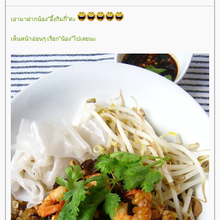
เอามาฝากน้อง"อึ้งกิมกี่"ค่ะ
เห็นหน้าอ่อนๆ เรียก"น้อง"ไปเลยนะ