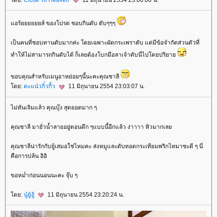
ดย:
Close To Heaven
11 มิถุนายน 2554 23:00:00 น.
อร้ยยยยยยส์ ของโปรด ชอบกินตับ ตับๆๆๆ
เป็นคนที่ชอบทานตับมากค่ะ โดยเฉพาะผัดกระเพราตับ แต่มีข้อจำกัดส่วนตัวที่
ทำให้ไม่สามารถกินตับได้ ก็เลยต้องโบกมือลาเจ้าตับนี่ไปโดยปริยา
ขอบคุณสำหรับเมนูอาหย่อยๆนี้นะคะคุณชาลี
ดย:
ตะแน๋วกิ๋วกิ้ว
11 มิถุนายน 2554 23:03:07 น.
ไม่ทันเจิมแล้ว คุณบุ๊ง สุดยอดมาก ๆ
คุณชาลี มายั่วน้ำลายอยู่ตอนดึก ๆแบบนี้อีกแล้ว ง่าาาา หิวมากเล
คุณชาลีน่ารักกับยู้เสมอใช่ไหมคะ ส่งหมูและตับทอดกระเทียมพริกไทมาซะดี ๆ นี่
คือการปล้น อิอิ
ขอหม่ำก่อนนอนนะคะ จุ๊บ ๆ
ดย:
นู๋ยู้ฮู้
11 มิถุนายน 2554 23:20:24 น.