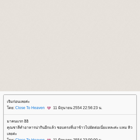
เจิมก่อนเลยค่ะ
ดย:
Close To Heaven
11 มิถุนายน 2554 22:56:23 น.
มาคนแรก อิอิ
คุณชาลีทำอาหารน่ากินอีกแล้ว ชอบตรงที่เอาข้าวไปผัดต่อเนี่ยแหละค่ะ แหม หิว
เลยค่ะ