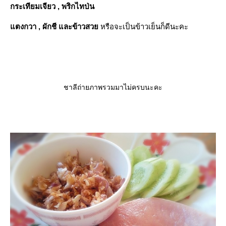
กระเทียมเจียว , พริกไทป่น
ตงกวา , ผักชี และข้าวสว
หรือจะเป็นข้าวเย็นก็ดีนะคะ
ชาลีถ่ายภาพรวมมาไม่ครบนะคะ