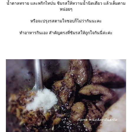
น้ำตาลทราย และพริกไทป่น ชิมรสให้หวานน้ำนิดเดียว แล้วเค็มตาม
หน่อยๆ
หรือจะปรุงรสตามใจชอบก็ไม่ว่ากันนะคะ
ทำอาหารกินเอง สำคัญตรงที่ชิมรสให้ถูกใจกันนี่ล่ะค่ะ