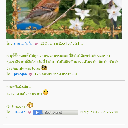
ดย:
ตะแน๋วกิ๋วกิ้ว
12 มิถุนายน 2554 5:43:21 น.
เมนูนี้ทั้งอร่อยทั้งให้คุณค่าทางอาหารนะคะ นี่ถ้าไม่ได้มาเห็นตับทอดของ
คุณชาลีนะคะก็ลืมไปแล้วนี่ว่าตัวเองไม่ได้กินตับนานแค่ไหน ตับ ตับ ตับ ตับ ตับ
อ้าว ร้องเป็นเพลงไปเล
ดย:
pim&jae
12 มิถุนายน 2554 8:28:48 น.
หมดหรือยังเอ่ย ...
วะมาทานด้วยคนนะค่ะ
(อีกสักรอบค่ะ)
ดย:
JewNid
12 มิถุนายน 2554 9:27:38
น.