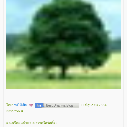
ดย:
ร่มไม้เย็น
11 มิถุนายน 2554
23:27:56 น.
คุณชาีคะ แน๋วแวะมาราตรีสวัสดิ์ค่ะ