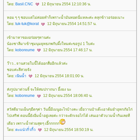
ดย:
Basil.CNC
12 มิถุนายน 2554 12:10:36 น.
หอม ๆ ๆ ชอบแต่ไม่ค่อยทำก็เพราะน้ำมันทอดนี่แหละค่ะ คลุกข้าวอร่อยเนาะ
ดย:
tuk-tuk@korat
12 มิถุนายน 2554 14:51:57 น.
เข้ามาหาของอร่อยๆทานค่ะ
น้องชาลีมาเข้าชุมนุมยุทธภพกับผึ้งใหมค่ะขอรูป 1 ใบค่ะ
ดย:
koboreume
12 มิถุนายน 2554 17:46:17 น.
ว๊าว...จานสวยใบนี้ได้ออกสื่ออีกแล้วค่ะ
ชอบค่ะสีสวยจัง
ดย:
เนินน้ำ
12 มิถุนายน 2554 18:01:00 น.
ส่งรูปมาด่วนจี๋ จะให้สมปราถนา อึ้งยง นะ
ดย:
koboreume
12 มิถุนายน 2554 18:06:40 น.
สวัสดียามเย็นๆมืดๆค่า วันนี้มีเมนูอะไรบ้างคะ เมื่อวานป๋าเต๊ะเอาต้มยำอุทกภัยไก่
ไปเสริฟ ตอนนี้ยังอิ่มน้ำอยู่เลยค่ะ กว่าจะตักเจอไก่ได้ เล่นเอาตัวบวมน้ำกันเลยที
เดียว เพราะน้ำท่วมสุดๆ เอิ๊กกกกก
ดย:
ตะแน๋วกิ๋วกิ้ว
12 มิถุนายน 2554 18:50:19 น.