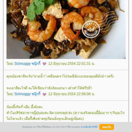
ดย:
Schnuggy ชนุ๊กกี้
12 มิถุนายน 2554 22:01:31 น.
คุณน้องชาลีจะรับ"ลายน้ำ" เหมือนตราไปรษณีย์แบบของคุณผีมั่งป่าวคร๊ะ
จะเอาสีอะไรดี จะให้เขียนว่ายังงัยบอกมา เด๋วทำให้ฟรีๆจ๊า
ดย:
Schnuggy ชนุ๊กกี้
12 มิถุนายน 2554 22:08:06 น.
น้องอึ้งกิมกี่ เอ๊ย..อึ้งย้งคะ
ทำไมเสิร์ฟอาหารญี่ปุ่นล่ะคะ ผิด concept ค่ะ (ความจริงตอนนี้อิ่มมาก ๆ กินอะไร
ไม่ไหวแล้ว เมื่อกี้เพิ่งฟาดทุเรียนนั่งจุกแอ๊กอยู่เนี่ยค่ะ)
ดย:
เนินน้ำ
12 มิถุนายน 2554 22:16:32 น.
BlogGang.com ใช้คุกกี้เพื่อพัฒนาประสบการณ์การใช้งานของคุณ
อ่านเพิ่มเติมได้ที่นี่