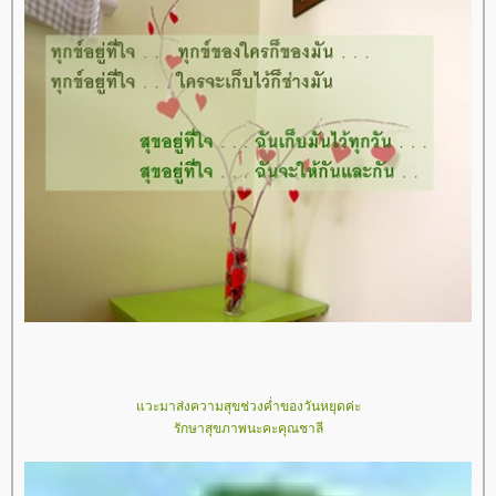
วะมาส่งความสุขช่วงค่ำของวันหยุดค่ะ
รักษาสุขภาพนะคะคุณชาลี