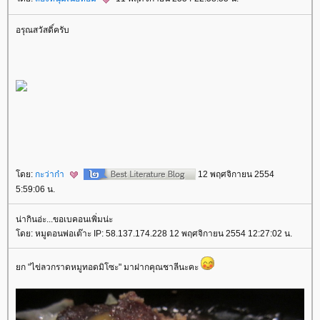
อรุณสวัสดิ์ครับ
ดย:
กะว่าก๋า
12 พฤศจิกายน 2554
5:59:06 น.
น่ากินอ่ะ...ขอเบคอนเพิ่มน่ะ
ดย: หมูตอนพ่อเต๊าะ IP: 58.137.174.228 12 พฤศจิกายน 2554 12:27:02 น.
ก "ไข่ลวกราดหมูทอดมิโซะ" มาฝากคุณชาลีนะคะ