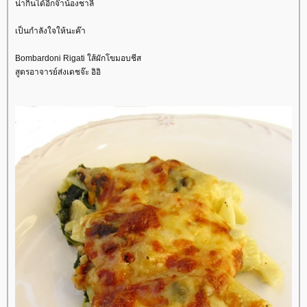
น่ากินได้อีกจ๊าน้องชาลี
เป็นกำลังใจให้นะค๊า
Bombardoni Rigati ใส้ผักโขมอบชีส
สูตรอาจารย์ส่งเดชจ๊ะ อิอิ