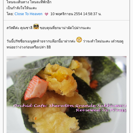
ไหนจะเดินทาง ไหนจะที่พักอีก
เป็นกำลังใจให้นะคะ
ดย:
Close To Heaven
10 พฤศจิกายน 2554 14:58:37 น.
สวัสดีค่ะ คุณชาลี
ขอบคุณที่ยกมาม่าผัดไปฝากนะคะ
วันนี้ปรัซซี่ยกเมนูสุดท้ายจากบล๊อกนี้มาฝากค่ะ
ว่าจะทำใหม่นะคะ เด๋วขอดู
หน่อยว่าง่วงก่อนหรือเปล่า อิอิ