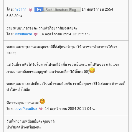
ดย:
กะว่าก๋า
14 พฤศจิกายน 2554
5:53:30 น.
ง่ายๆแบบน่าอร่อยค่ะ ว่าแล้วก็อยากชิมจงเลยค่ะ
ดย:
Mitsubachi
14 พฤศจิกายน 2554 13:15:57 น.
ขอบคุณมากๆเลยนะคะคุณชาลีที่ส่งกุ๊กน่ารักๆมาให้ มาช่วยทำอาหารให้เรา
อร่อยๆ
ต่วันนี้เราเพิ่งได้รับใบจากไปรษณีย์ เดี๋ยวช่วงเย็นจะแวะไปรับของ แล้วแชะ
ภาพมาลงบล็อก(ขออนุญาติก่อนว่าลงบล็อกได้มั๊ยคะ อิอิ)
ขอบคุณมากเลยค่ะที่แวะไปหมํ่าขนมด้วยกัน เราเผื่อคุณชาลีไว้เสมอค่ะ ถ้าหมดก็
ทำให้หมํ่าได้อีก
มีความสุขมากๆนะคะ
ดย:
LoveParadise
14 พฤศจิกายน 2554 20:11:04 น.
วันนี้ทำงานเหนื่อยมั้ยคะคุณชาลี
น้ำเริ่มลดบ้างหรือยังคะ