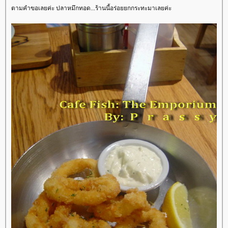
ตามคำขอเลยค่ะ ปลาหมึกทอด...ร้านนี้อร่อยยกกระทะมาเลยค่ะ