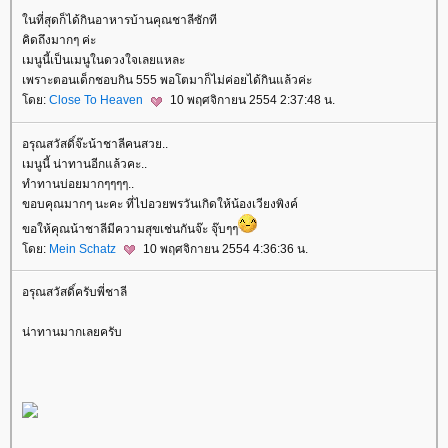
นที่สุดก็ได้กินอาหารบ้านคุณชาลีซักที
คิดถึงมากๆ ค่ะ
เมนูนี้เป็นเมนูในดวงใจเลยแหละ
เพราะตอนเด็กชอบกิน 555 พอโตมาก็ไม่ค่อยได้กินแล้วค่ะ
ดย:
Close To Heaven
10 พฤศจิกายน 2554 2:37:48 น.
อรุณสวัสดิ์จ๊ะน้าชาลีคนสวย..
เมนูนี้ น่าทานอีกแล้วคะ..
ทำทานบ่อยมากๆๆๆๆ..
ขอบคุณมากๆ นะคะ ที่ไปอวยพรวันเกิดให้น้องเวียงพิงค์
ขอให้คุณน้าชาลีมีความสุขเช่นกันจ๊ะ จุ๊บๆๆ
ดย:
Mein Schatz
10 พฤศจิกายน 2554 4:36:36 น.
อรุณสวัสดิ์ครับพี่ชาลี
น่าทานมากเลยครับ