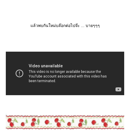
ล้วพบกันใหม่บล๊อกต่อไปจ๊ะ ... บายๆๆๆ