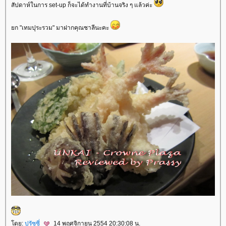
สัปดาห์ในการ set-up ก็จะได้ทำงานที่บ้านจริง ๆ แล้วค่ะ
ก "เทมปุระรวม" มาฝากคุณชาลีนะคะ
ดย:
ปรัซซี่
14 พฤศจิกายน 2554 20:30:08 น.