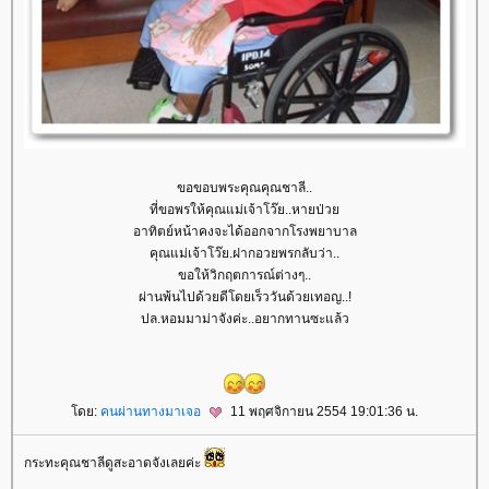
ขอขอบพระคุณคุณชาลี..
ที่ขอพรให้คุณแม่เจ้าโว๊ย..หายป่ว
อาทิตย์หน้าคงจะได้ออกจากโรงพยาบาล
คุณแม่เจ้าโว๊ย.ฝากอวยพรกลับว่า..
ขอให้วิกฤตการณ์ต่างๆ..
ผ่านพ้นไปด้วยดีโดยเร็ววันด้วยเทอญ..!
ปล.หอมมาม่าจังค่ะ..อยากทานซะแล้ว
ดย:
คนผ่านทางมาเจอ
11 พฤศจิกายน 2554 19:01:36 น.
กระทะคุณชาลีดูสะอาดจังเลยค่ะ