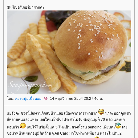
ฝนมีเบอร์เกอร์มาฝากค่ะ
ดย:
สองหนุ่มเนื้อหอม
14 พฤศจิกายน 2554 20:27:46 น.
่จังค่ะ ช่วงนี้เลิกงานก็กลับบ้านเลย เนื่องจากรถราหายาก
น่าจะบอกคุณชา
ลีหลายหนแล้วแหละ เลยให้แท๊กซี่ขาประจำไปรับ ซึ่งคุณลุงก็ 70 แล้ว และแก
นอนเร็ว
เลยให้ไปรับตั้งแต่ 5 โมงเย็น ช่วงนี้งาน pending เพียบค่ะ
เล
ขอหัวหน้าแผนกอนุมัติคล้าย ๆ Air Card มาใช้ทำงานที่บ้าน น่าจะไม่เกิน 2