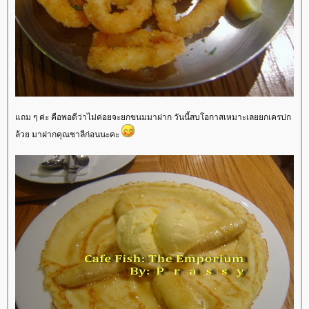
ถม ๆ ค่ะ คือพอดีว่าไม่ค่อยจะยกขนมมาฝาก วันนี้สบโอกาสเหมาะเลยยกเครปก
ล้วย มาฝากคุณชาลีก่อนนะคะ