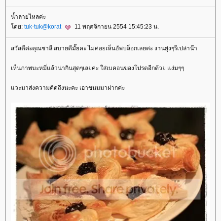
น้ำลายไหลค่ะ
ดย:
tuk-tuk@korat
11 พฤศจิกายน 2554 15:45:23 น.
สวัสดีค่ะคุณชาลี สบายดีมั๊ยคะ ไม่ค่อยเห็นอัพบล็อกเลยค่ะ งานยุ่งๆรึเปล่าน๊า
เห็นภาพบะหมี่แล้วน่ากินสุดๆเลยค่ะ ใส่เบคอนของโปรดอีกด้วย แง่มๆๆ
วะมาส่งความคิดถึงนะคะ เอาขนมมาฝากค่ะ