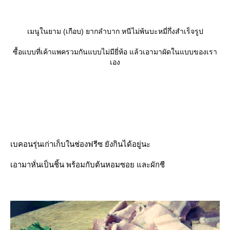
เมนูในยาม (เกือบ) ยากลำบาก หนีไม่พ้นบะหมี่กึ่งสำเร็จรูป
ซื้อแบบที่เค้าแพครวมกันแบบไม่มียี่ห้อ แล้วเอามาผัดในแบบของเรา
เอง
เบคอนรุ่นเก่าเก็บในช่องฟรีซ ยังกินได้อยู่นะ
เอามาหั่นเป็นชิ้น พร้อมกับต้นหอมซอย และผักชี