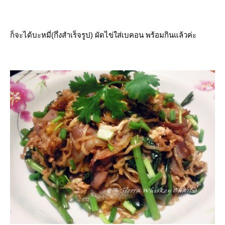
ก็จะได้บะหมี่(กึ่งสำเร็จรูป) ผัดไข่ใส่เบคอน พร้อมกินแล้วค่ะ