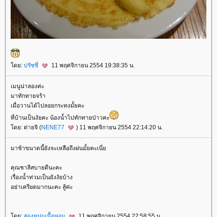
ดย:
ปรัซซี่
11 พฤศจิกายน 2554 19:38:35 น.
เมนูน่าลองค่ะ
มาทักทายจร้า
เมื่อวานได้ไปลอยกระทงมั้ยคะ
ที่บ้านเป็นงัยคะ น้องน้ำไปทักทายป่าวคะ
ดย: ต่ายจิ (
NENE77
) 11 พฤศจิกายน 2554 22:14:20 น.
มาช้าขนาดนี้ยังจะเหลือถึงฝนมั้ยคะเนี่
คุณชาลีสบายดีนะคะ
เรื่องน้ำท่วมเป็นยังงัยบ้าง
อย่าเครียดมากนะคะ สู้ค่ะ
ดย:
สองหนุ่มเนื้อหอม
11 พฤศจิกายน 2554 22:58:55 น.