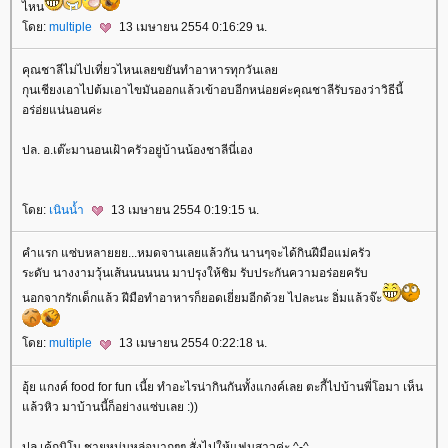
ไหน
ดย:
multiple
13 เมษายน 2554 0:16:29 น.
คุณชาลีไม่ไปเที่ยวไหนเลยขยันทำอาหารทุกวันเล
กุนเชียงเอาไปต้มเอาไขมันออกแล้วเข้าอบอีกหน่อยค่ะคุณชาลีรับรองว่าวิธีนี้
อร่อ่ยแน่นอนค่ะ
ปล. อ.เต๊ะมานอนเฝ้าครัวอยู่บ้านน้องชาลีนี่เอง
ดย:
เนินน้ำ
13 เมษายน 2554 0:19:15 น.
คำแรก แซ่บหลายยย...หมดจานเลยแล้วกัน นานๆจะได้กินฝีมือแม่ครัว
ระดับ นางงามวุ้นเส้นนนนนน มาปรุงให้ชิม รับประกันความอร่อยครับ
นอกจากรักเด็กแล้ว ฝีมือทำอาหารก็ยอดเยี่ยมอีกด้วย ไปละนะ อิ่มแล้วจ๊ะ
ดย:
multiple
13 เมษายน 2554 0:22:18 น.
อุ้ย แกงค์ food for fun เนี้ย ทำอะไรน่ากินกันทั้งแกงค์เลย ตะกี้ไปบ้านพี่โอมา เห็น
ล้วหิว มาบ้านนี้ก็อย่างแซ่บเลย :))
ปล เค้กนิโม ชายหนุ่มหล่อมากๆๆ สั่งไปให้แฟนสาวค่ะ ^-^