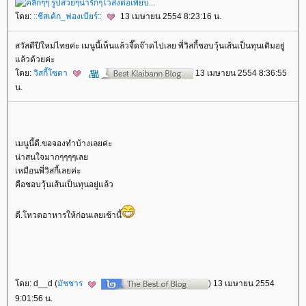
ดย:
::ชีสเค้ก_ฟองเบียร์::
13 เมษายน 2554 8:23:16 น.
สวัสดีปีใหม่ไทยค่ะ เมนูนี้เห็นแล้วจี๊ดจ๊าดไปเลย พี่วิสกี้ชอบวุ้นเส้นเป็นทุนเดิมอยู่
ล้วด้วยค่ะ
ดย:
วิสกี้โซดา
13 เมษายน 2554 8:36:55
น.
เมนูนี้ดี.ขอจองทำบ้างเลยค่ะ
น่าสนใจมากๆๆๆๆเล
เหมือนพี่วิสกี้เลยค่ะ
คือชอบวุ้นเส้นเป็นทุนอยู่แล้ว
ดี.โหวตอาหารให้ก่อนเลยเช้านี้
ดย: d__d (
มัชชาร
) 13 เมษายน 2554
9:01:56 น.