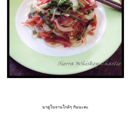
มาดูในจานใกล้ๆ กันนะคะ