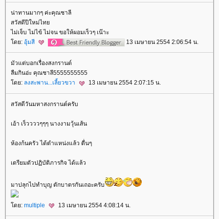
น่าทานมากๆ ค่ะคุณชาลี
สวัสดีปีใหม่ไท
ไม่เจ็บ ไม่ไข้ ไม่จน ขอให้ผอมเร็วๆ เน๊าะ
ดย:
อุ้มสี
13 เมษายน 2554 2:06:54 น.
มัวแต่บอกเรื่องสงกรานต์
ลืมกินอ่ะ คุณชาลี5555555555
ดย:
ลงสะพาน...เลี้ยวขวา
13 เมษายน 2554 2:07:15 น.
สวัสดีวันมหาสงกรานต์ครับ
เอ้า เร็ววววๆๆๆ นางงามวุ้นเส้น
ห้องก้นครัว ได้ตำแหน่งแล้ว ตื่นๆ
เตรียมตัวปฏิบัติภารกิจ ได้แล้ว
มาปลุกไปทำบุญ ตักบาตรกันเถอะครับ
ดย:
multiple
13 เมษายน 2554 4:08:14 น.