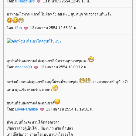
ดย:
นุ่มณอ่อนนุช
13 เมษายน 2554 12:49:13 น.
มาหาอะไรทาน แถวนี้ ไม่ผิดหวังเลย นะ .. สุข สนุก วันสงกรานต์นะจ้ะ..
ดย:
tifun
13 เมษายน 2554 12:55:31 น.
สุขสันต์วันสงกรานต์ค่ะคุณชาลี มีความสุขมากๆนะคะ
ดย:
Ananas99
13 เมษายน 2554 13:00:12 น.
ขอชิมด้วยคนค่ะคุณชาลี เมนูนี้น่าหมํ่ามากๆค่ะ
เราอยากลองทำดูบ้างจัง
ต่หากุนเชียงค่อนข้างยากค่ะ
สุขสันต์วันสงกรานต์ค่ะคุณชาลี
ดย:
LoveParadise
13 เมษายน 2554 13:19:31 น.
ำๆ แบบนี้ล่ะค่ะทานได้ตลอดเวลา
เรียกว่าล้างตู้เย็นได้ .. มีมะนาว พริก น้ำปลา
เท่านี้ก็เรียกว่า ยำอะไรแบบบ้านๆ ก็อร่อยได้