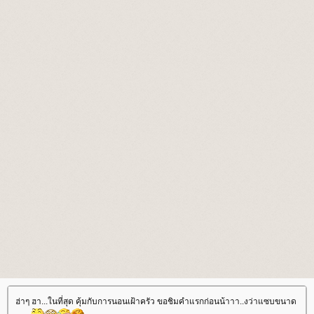
ฮ่าๆ ฮา...ในที่สุด คุ้มกับการนอนเฝ้าครัว ขอชิมคำแรกก่อนน้าาา..งว่าแซบขนาด