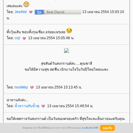
เสมอนะค่ะ
ดย:
JewNid
13 เมษายน 2554 15:03:10
น.
ทั้งวุ้นเส้น ชอบทั้งกุนเชียง อร่อยแน่ๆเล
ดย:
coji
13 เมษายน 2554 15:05:48 น.
สุขสันต์วันสงกรานต์ค่ะ.....คุณชาลี
ขอให้มีความสุข สดชื่น เบิกบานใจในวันปีใหม่ไทยนะคะ
ดย:
nootikky
13 เมษายน 2554 15:13:45 น.
น่าทานจังค่ะ...
ดย:
น้ำหวานกับน้ำพุ
13 เมษายน 2554 15:49:54 น.
ขอให้เทศกาลวันสงกรานต์ เป็นวันของครอบครัว ที่สุขใจและเย็นกายนะครับคุณ
ชาลี
BlogGang.com ใช้คุกกี้เพื่อพัฒนาประสบการณ์การใช้งานของคุณ
อ่านเพิ่มเติมได้ที่นี่