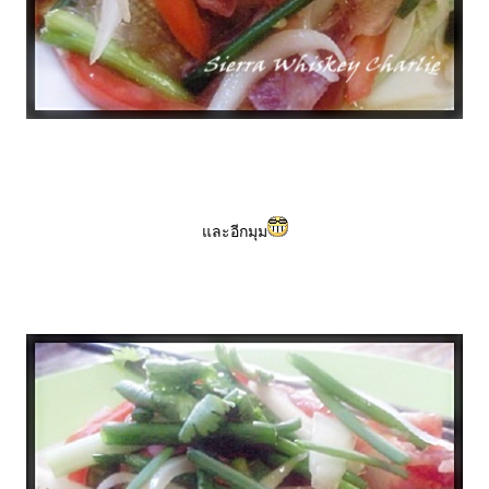
ละอีกมุม