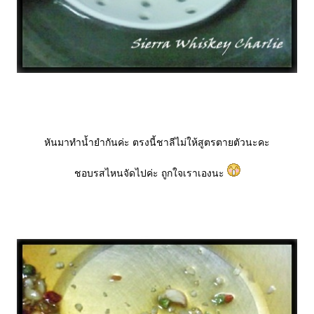
หันมาทำน้ำยำกันค่ะ ตรงนี้ชาลีไม่ให้สูตรตายตัวนะคะ
ชอบรสไหนจัดไปค่ะ ถูกใจเราเองนะ