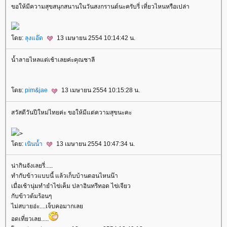
ขอให้มีความสุขสนุกสนานในวันสงกรานต์นะครับรี่ เที่ยวไหนหรือเปล่า
ดย:
ลุงแอ๊ด
13 เมษายน 2554 10:14:42 น.
น้ำลายไหลแต่เช้าเลยค่ะคุณชาลี
ดย:
pim&jae
13 เมษายน 2554 10:15:28 น.
สวัสดีวันปีใหม่ไทยค่ะ ขอให้มีแต่ความสุขนะคะ
>
ดย:
เนินน้ำ
13 เมษายน 2554 10:47:34 น.
น่ากินจังเลยรี่.....
ทำกับข้าวแบบนี้ แล้วเก็บบ้านตอนไหนน๊า
เมื่อเช้านุ่มทำยำไข่เค็ม ปลาอินทรีทอด ไข่เจียว
กับข้าวต้มร้อนๆ
ไม่สบายอ่ะ....เจ็บคอมากเล
อดเที่ยวเลย.....