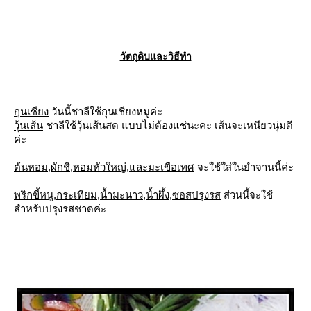
วัตถุดิบและวิธีทำ
กุนเชียง
วันนี้ชาลีใช้กุนเชียงหมูค่ะ
วุ้นเส้น
ชาลีใช้วุ้นเส้นสด แบบไม่ต้องแช่นะคะ เส้นจะเหนียวนุ่มดี
ค่ะ
ต้นหอม,ผักชี,หอมหัวใหญ่,และมะเขือเทศ
จะใช้ใส่ในยำจานนี้ค่ะ
พริกขี้หนู,กระเทียม,น้ำมะนาว,น้ำผึ้ง,ซอสปรุงรส
ส่วนนี้จะใช้
สำหรับปรุงรสชาดค่ะ