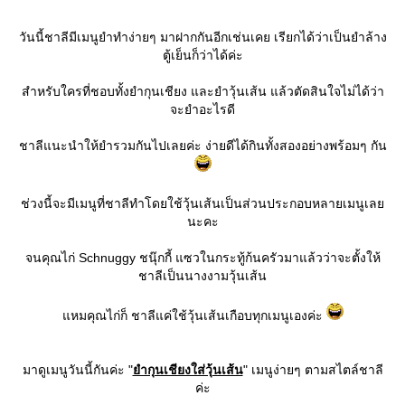
วันนี้ชาลีมีเมนูยำทำง่ายๆ มาฝากกันอีกเช่นเคย เรียกได้ว่าเป็นยำล้าง
ตู้เย็นก็ว่าได้ค่ะ
สำหรับใครที่ชอบทั้งยำกุนเชียง และยำวุ้นเส้น แล้วตัดสินใจไม่ได้ว่า
จะยำอะไรดี
ชาลีแนะนำให้ยำรวมกันไปเลยค่ะ ง่ายดีได้กินทั้งสองอย่างพร้อมๆ กัน
ช่วงนี้จะมีเมนูที่ชาลีทำโดยใช้วุ้นเส้นเป็นส่วนประกอบหลายเมนูเล
นะคะ
จนคุณไก่ Schnuggy ชนุ๊กกี้ แซวในกระทู้ก้นครัวมาแล้วว่าจะตั้งให้
ชาลีเป็นนางงามวุ้นเส้น
หมคุณไก่ก็ ชาลีแค่ใช้วุ้นเส้นเกือบทุกเมนูเองค่ะ
มาดูเมนูวันนี้กันค่ะ "
ำกุนเชียงใส่วุ้นเส้น
" เมนูง่ายๆ ตามสไตล์ชาลี
ค่ะ