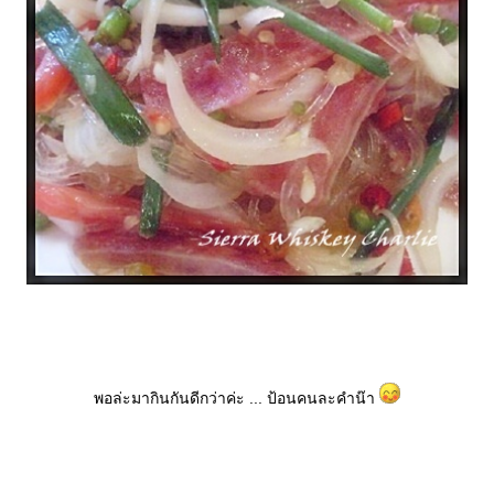
พอล่ะมากินกันดีกว่าค่ะ ... ป้อนคนละคำน๊า