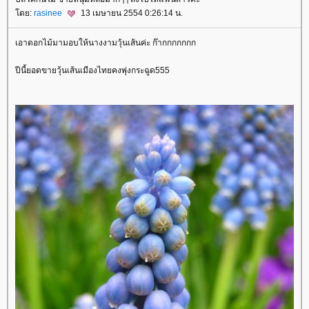
ดย:
rasinee
13 เมษายน 2554 0:26:14 น.
เอาดอกไม้มามอบให้นางงามวุ้นเส้นค่ะ ก๊ากกกกกกก
ปีนี้ยอดขายวุ้นเส้นเมืองไทยคงพุ่งกระฉูด555