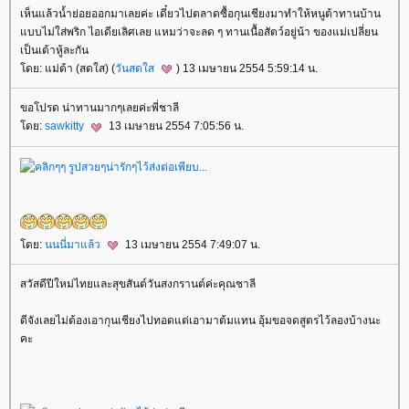
เห็นแล้วน้ำย่อยออกมาเลยค่ะ เดี๋ยวไปตลาดซื้อกุนเชียงมาทำให้หนูต้าทานบ้าน
บบไม่ใส่พริก ไอเดียเลิศเลย แหมว่าจะลด ๆ ทานเนื้อสัตว์อยู่น้า ของแม่เปลี่ยน
เป็นเต้าหู้ละกัน
ดย: แม่ต้า (สดใส) (
วันสดใส
) 13 เมษายน 2554 5:59:14 น.
ขอโปรด น่าทานมากๆเลยค่ะพี่ชาลี
ดย:
sawkitty
13 เมษายน 2554 7:05:56 น.
ดย:
นนนี่มาแล้ว
13 เมษายน 2554 7:49:07 น.
สวัสดีปีใหม่ไทยและสุขสันต์วันสงกรานต์ค่ะคุณชาลี
ดีจังเลยไม่ต้องเอากุนเชียงไปทอดแต่เอามาต้มแทน อุ้มขอจดสูตรไว้ลองบ้างนะ
คะ