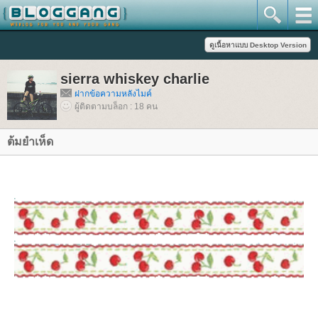
sierra whiskey charlie
ฝากข้อความหลังไมค์
ผู้ติดตามบล็อก : 18 คน
ต้มยำเห็ด