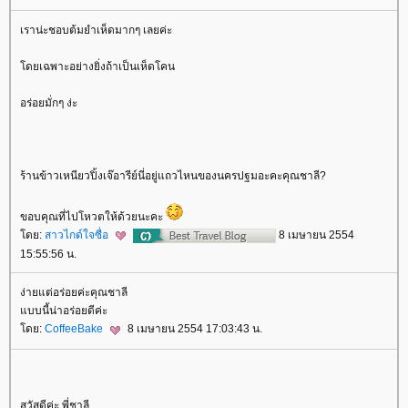
เราน่ะชอบต้มยำเห็ดมากๆ เลยค่ะ
ดยเฉพาะอย่างยิ่งถ้าเป็นเห็ดโคน
อร่อยมั่กๆ ง่ะ
ร้านข้าวเหนียวปิ้งเจ๊อารีย์นี่อยู่แถวไหนของนครปฐมอะคะคุณชาลี?
ขอบคุณที่ไปโหวตให้ด้วยนะคะ
ดย:
สาวไกด์ใจซื่อ
8 เมษายน 2554
15:55:56 น.
ง่ายแต่อร่อยค่ะคุณชาลี
บบนี้น่าอร่อยดีค่ะ
ดย:
CoffeeBake
8 เมษายน 2554 17:03:43 น.
สวัสดีค่ะ พี่ชาลี