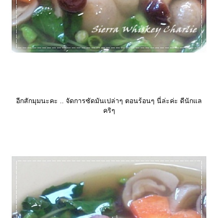
อีกสักมุมนะคะ .. จัดการซัดมันเปล่าๆ ตอนร้อนๆ นี่ล่ะค่ะ ดีนักแล
คริๆ