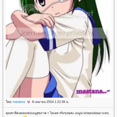
ดย:
mastana
8 เมษายน 2554 1:22:36 น.
คุณชาลีคงคอนเซปเมนูสุขภาพ + ไดเอท จริงๆเลยค่ะ เมนูน่าอร่อยปล่อยมาแทบ