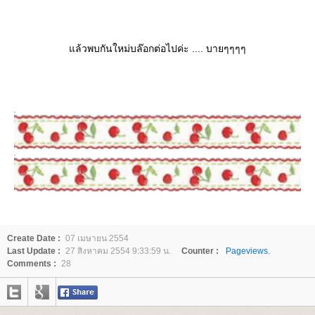
ล้วพบกันใหม่บล๊อกต่อไปค่ะ .... บายๆๆๆๆ
Create Date :
07 เมษายน 2554
Last Update :
27 สิงหาคม 2554 9:33:59 น.
Counter :
Pageviews.
Comments :
28