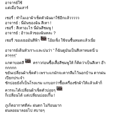
อาจารย์ใช้
ต่เมื่อวันเสาร์
เชอรี่ : ทำไมเอาผ้าเช็ดตัวฉันมาใช้อีกแล้ววววว
อาจารย์ : นี่มันของฉัน สีเทา !
เชอรี่ : สีเทาอะไร นี่มันสีชมพู !
อาจารย์ : อ้าวแล้วของฉันหละ ?
เชอรี่ :ของเธอมันสีฟ้า
อ้ยเซ็ง ใช้จนชื้นหมดแล้วเนี่
อาจารย์เดินหัวเราะและบ่นว่า " ก็ฉันดูมันเป็นสีเทาหมดนี่ บ
ลาๆๆๆ"
กตาบอดสี
คราวก่อนซื้อเสื้อสีชมพูให้ ก็คิดว่าเป็นสีเทา อ๊า
กกกกก
ขยันเปลี่ยนผ้าเช็ดตัว เพราะแกมักจะตากลืมไว้นอกบ้าน ตากฝน
เปียกประจำ
ซักบ่อยยังก็เป็นโรงแรม แกบอกว่าซื้อเครื่องซักผ้าให้แล้วเค้าก็
ควรจะได้เปลี่ยนผ้าเช็ดตัวบ่อยๆ
ก็เปลี่ยนได้ แต่เปลี่ยนบ่อยเกิ๊น !
ภูเก็ตอากาศดีค่ะ ฝนตก ไม่ร้อนมาก
ฝนลอยมาลอยไป สบายๆ