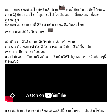
อยากจะฉลองด้วยไอศครีมสักถ้ว
ต่ก็ดึกเกินไปติดไว้ก่อน
ตอนนี้รู้สึกว่า อะไรๆก็ยุบๆลงไป ไขมันหนาๆ ที่สะสมมาตั้งแต่
คลอดลูก
ก็ลดลงไป รอบเอวที่ 27 เท่าเดิม เออ.. ลืมวัดสะโพก
เพราะมัวแต่ดีใจกับรอบขา
เมื่อคืน คาดิโอ้ ตามคลิปใหม่ค่ะ ค่อนข้างหนัก
คน นน.ตัวเยอะ เข่าไม่ดี ไม่ควรเล่นคลิปคาดิโอ้นี้นะค่ะ
เพราะว่ามีการกระโดดเยอะ
ละไม่เหมาะกับคนเริ่มต้นค่ะ เริ่มต้นให้ไปดูบลอคของวันก่อนๆนี้
มีโพสไว้
ละต่อด้วยบริหารหน้าท้อง เล่นคลิปนี้ ลมเย็นๆจากฝนเริ่มโชยมา