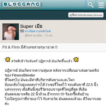
Super เมี
ฝากข้อความหลังไมค์
ผู้ติดตามบล็อก : 71 คน
Fit & Firm มีตัวเลขสวยๆมาอวด !!
สวัสดีเช้าวันจันทร์ ปฏิหารย์ มันเกิดขึ้นแล้ว
ปฎิหารย์ มันเกิดจากความทุ่มเท หลังจากเปลี่ยนมาเล่นตามคลิป
ของ FitnessBlender
ที่โพสๆไป มันจะมีท่าที่บริหารต้นขาและสะโพก
้อนกลับไปดูบลอคเก่าๆได้ว่าเชอรี่โพสไว้ รอบต้นขาที่ 22.5 นิ้ว
ต่ๆๆๆๆๆๆ เมื่อคืนนี้เชอรี่วัดรอบขาจุดที่ใหญ่ที่สุด ที่เดิม
มันลดลงมาเหลือ 22 นิ้วถ้วน อ๊ากกกก !!!! ร้องกรี๊ดลั่นบ้าน
ไปเปิดรูปเก่าที่ถ่ายเอาไว้ กับสายวัด มันลดลงแล้วอะ ดีใจมากเล
ค่ะ