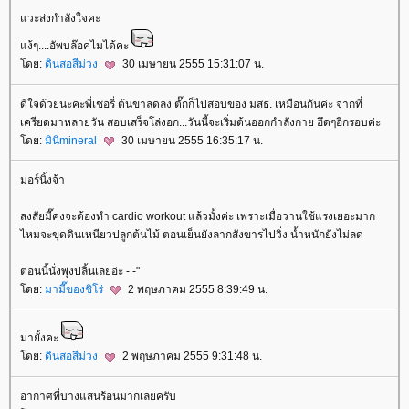
วะส่งกำลังใจคะ
ง้ๆ....อัพบล๊อคไมได้คะ
ดย:
ดินสอสีม่วง
30 เมษายน 2555 15:31:07 น.
ดีใจด้วยนะคะพี่เชอรี่ ต้นขาลดลง ตั๊กก็ไปสอบของ มสธ. เหมือนกันค่ะ จากที่
เครียดมาหลายวัน สอบเสร็จโล่งอก...วันนี้จะเริ่มต้นออกกำลังกาย ฮึดๆอีกรอบค่ะ
ดย:
มินิmineral
30 เมษายน 2555 16:35:17 น.
มอร์นิ้งจ้า
สงสัยมี๊คงจะต้องทำ cardio workout แล้วมั้งค่ะ เพราะเมื่อวานใช้แรงเยอะมาก
ไหมจะขุดดินเหนียวปลูกต้นไม้ ตอนเย็นยังลากสังขารไปวิ่ง น้ำหนักยังไม่ลด
ตอนนี้นั่งพุงปลิ้นเลยอ่ะ - -"
ดย:
มามี๊ของชิโร่
2 พฤษภาคม 2555 8:39:49 น.
มายั้งคะ
ดย:
ดินสอสีม่วง
2 พฤษภาคม 2555 9:31:48 น.
อากาศที่บางแสนร้อนมากเลยครับ