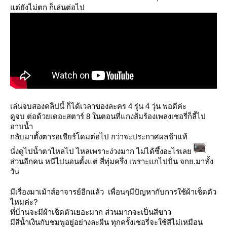
ต่ยังไม่ตก ก็เล่นต่อไป
เล่นจบสองคลิปนี้ ก็ได้เวลาของละคร 4 รุ่น 4 วุ่น พอดีค่ะ
ดูจบ ต่อด้วยเดอะสตาร์ 8 ในตอนที่แกงส้มร้องเพลงเชอรี่ก็ลี้ไป
อาบน้ำ
กลับมาตั้งตารอเชียร์โดมต่อไป กว่าจะประกาศผลช้าแท้
นั่งดูไปน้ำตาไหลไป ไหลเพราะง่วงมาก ไม่ได้ซึ้งอะไรเล
ส่วนอีกคน หนีไปนอนตั้งแต่ สี่ทุ่มครึ่ง เพราะแกไปปั่น จกย.มาทั้ง
วัน
มีเรื่องมาเม้าส์อาจารย์อีกแล้ว เพื่อนๆมีปัญหากับการใช้ผ้าเช็ดตัว
ไหมค่ะ?
ที่บ้านจะมีผ้าเช็ดตัวเยอะมาก ส่วนมากจะเป็นสีขาว
มีสีน้ำเงินกับชมพูอยู่อย่างละผืน ทุกครั้งเชอรี่จะใช้สีไม่เหมือน