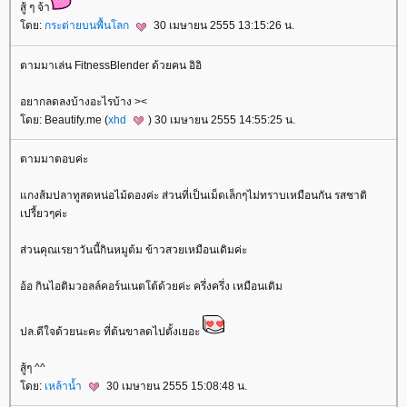
สู้ ๆ จ้า
ดย:
กระต่ายบนพื้นโลก
30 เมษายน 2555 13:15:26 น.
ตามมาเล่น FitnessBlender ด้วยคน อิอิ
อยากลดลงบ้างอะไรบ้าง ><
ดย: Beautify.me (
xhd
) 30 เมษายน 2555 14:55:25 น.
ตามมาตอบค่ะ
กงส้มปลาทูสดหน่อไม้ดองค่ะ ส่วนที่เป็นเม็ดเล็กๆไม่ทราบเหมือนกัน รสชาติ
เปรี้ยวๆค่ะ
ส่วนคุณเรยาวันนี้กินหมูต้ม ข้าวสวยเหมือนเดิมค่ะ
อ้อ กินไอติมวอลล์คอร์นเนตโต้ด้วยค่ะ ครึ่งครึ่ง เหมือนเดิม
ปล.ดีใจด้วยนะคะ ที่ต้นขาลดไปตั้งเยอะ
สู้ๆ ^^
ดย:
เหล้าน้ำ
30 เมษายน 2555 15:08:48 น.