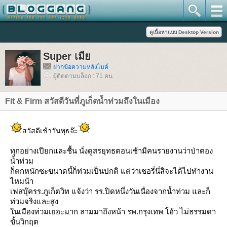
Super เมี
ฝากข้อความหลังไมค์
ผู้ติดตามบล็อก : 71 คน
Fit & Firm สวัสดีวันที่ภูเก็ตน้ำท่วมถึงในเมือง
สวัสดีเช้าวันพุธจ๊ะ
ทุกอย่างเปียกและชื้น นั่งดูสรยุทธตอนเช้ามีคนรายงานว่าป่าตอง
น้ำท่วม
ก็ตกหนักซะขนาดนี้ก็ท่วมเป็นปกติ แต่ว่าเชอรี่นี่สิจะได้ไปทำงาน
ไหมน้า
เฟสบุ๊ครร.ภูเก็ตวิท แจ้งว่า รร.ปิดหนึ่งวันเนื่องจากน้ำท่วม และก็
ท่วมจริงและสูง
นเมืองท่วมเยอะมาก ลามมาถึงหน้า รพ.กรุงเทพ โอ้ว ไม่ธรรมดา
ขั้นวิกฤต