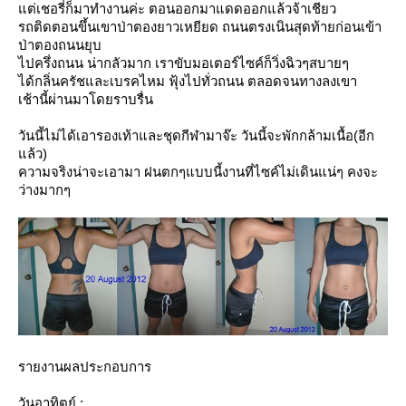
ต่เชอรี่ก็มาทำงานค่ะ ตอนออกมาแดดออกแล้วจ้าเชียว
รถติดตอนขึ้นเขาป่าตองยาวเหยียด ถนนตรงเนินสุดท้ายก่อนเข้า
ป่าตองถนนยุบ
ไปครึ่งถนน น่ากลัวมาก เราขับมอเตอร์ไซค์ก็วิ่งฉิวๆสบายๆ
ได้กลิ่นครัชและเบรคไหม ฟุ้งไปทั่วถนน ตลอดจนทางลงเขา
เช้านี้ผ่านมาโดยราบรื่น
วันนี้ไม่ได้เอารองเท้าและชุดกีฬามาจ๊ะ วันนี้จะพักกล้ามเนื้อ(อีก
ล้ว)
ความจริงน่าจะเอามา ฝนตกๆแบบนี้งานที่ไซค์ไม่เดินแน่ๆ คงจะ
ว่างมากๆ
รายงานผลประกอบการ
วันอาทิตย์ :