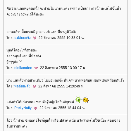
คิดว่าฝนตกหยุดตกน้ำคงท่วมไม่นานนะคะ เพราะเป็นเกาะถ้าน้ำทะเลไม่ขึ้นน้ำ
คงระบายลงทะเลได้นะคะ
อ่านแล้วปลื้มแทนมีลูกสาวเก่งแบบนี้น่าภูมิใจจัง
ดย:
ม่อัยยะจัง
22 สิงหาคม 2555 10:38:01 น.
หุ่นดีใส่อะไรก็สวยค่ะ
อยากหุ่นดีแบบพี่บ้างจัง
สู้ๆๆๆค่ะ ^^
ดย:
eieikondee
22 สิงหาคม 2555 13:00:17 น.
บางแสนตั้งท่าอย่างเดียว ไม่ยอมตกจ๊ะ ที่นครฯบ้านพ่อกับแม่ตกหนักเหมือนกันจ๊ะ
ดย:
พ่ออัยยะจัง
22 สิงหาคม 2555 14:20:49 น.
ต่งตัวได้เก๋มากค่ะ ชอบจังผู้หญิงใส่ยีนส์ดูเท่ห์
ดย:
PrettyNatty
22 สิงหาคม 2555 18:44:04 น.
อ้ว น้ำท่วม ขี่มอเตอไซด์ลุยน้ำหรือเปล่าคะเนี่ย หวังว่าคงไม่ใช่เน๊อะ ค่อนข้าง
อันตรายนะคะ