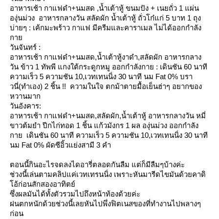
อาหารเช้า กาแฟดำ+นมสด ,น้ำเต้าหู้ ขนมปัง + เนยถั่ว 1 แผ่น
องุ่นม่วง
อาหารกลางวัน สลัดผัก น้ำเต้าหู้ ถั่วโก๋แก่ 5 บาท 1 ถุง
บ่ายๆ : เค้กมะพร้าว กาแฟ มีครีมและคาราเมล
ไม่ได้ออกกำลัง
กา
วันจันทร์ :
อาหารเช้า กาแฟดำ+นมสด,น้ำเต้าหู้งาดำ,สลัดผัก อาหารกลาง
วัน ข้าว 1 ทัพพี แกงใต้กระดูกหมู ออกกำลังกาย : เดินชัน 60 นาที
ความเร็ว 5 ความชัน 10,เวทเทนนิ่ง 30 นาที นม Fat 0% บรา
วนี่(ทำเอง) 2 ชิ้น !! ความในใจ ตกม้าตายมื้อเย็นฮ่าๆ อยากของ
หวานมาก
วันอังคาร:
อาหารเช้า กาแฟดำ+นมสด,สลัดผัก,น้ำเต้าหู้ อาหารกลางวัน หมี่
ขาวต้มยำ ปีกไก่ทอด 1 ชิ้น แก้วมังกร 1 ผล องุ่นม่วง ออกกำลัง
กา
เดินชัน 60 นาที ความเร็ว 5 ความชัน 10,เวทเทนนิ่ง 30 นาที
นม Fat 0% ผัดซีอิ้วแย่งสามี 3 คำ
ตอนนี้กินอะไรจดลงไดอารี่ตลอดกันลืม แต่ก็มีลืมๆบ้างค่ะ
ช่วงนี้เล่นตามคลิปแค่เวทเทรนนิ่ง เพราะหันมารีดไขมันด้วยคาดิ
อ้ก่อนสักสองอาทิตย์
ซึ่งผลมันได้ทั้งตัวรวมไปถึงหน้าท้องด้วยค่ะ
ฝนตกหนักด้วยช่วงนี้เลยหันไปพึ่งฟิตเนสของที่ทำงานไปพลางๆ
ก่อน