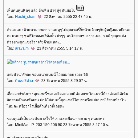
เห็นคนหุ่นฟิตๆ แล้ว ฮึกเหิม ฮ่าๆ สู้ๆ กันต่อไป
ดย:
Hachi_chan
22 สิงหาคม 2555 22:47:45 น.
ตัวเองแต่งตัวแนวมากเลย ว่าแต่ดูๆไปคุณเชอรี่ก็หน้าคล้ายๆกับผู้หญิงผมหยิกนะ
คะ แหมๆๆ ชุดที่ใส่ของฟรีทั้งนั้น ฮ่าๆๆ..คนใส่สวยซะอย่างเนอะ หุ่นดีๆสนุกแต่ง
ตัวอย่างคุณเชอรี่ว่าจริงด้วยแหล่ะ..
ดย:
araya.m
23 สิงหาคม 2555 5:14:17 น.
ต่งตัวน่ารักอะ ชอบแนวแบบนี้ ไว้ผอมก่อน เถอะ อิอิ
ดย:
ดินสอสีม่วง
23 สิงหาคม 2555 8:29:07 น.
เสื้อออกกำลังกายคุณเชอรี่ของอะไรคะ สวยดีค่ะ อยากใส่แนวนี้บ้างค่ะจะได้เห็น
สัดส่วนตัวเองชัดเจน ปกติใส่แบบนี้คุณเชอรี่ใส่บราหรือแผ่นบราไร้สายข้างใน
ไหมคะ หรือว่าใส่เสื้อตัวเดียวนี้เลยค่ะ
ขอบคุณที่เป็นแรงบันดาลใจให้เราและเพื่อน ๆ หลาย ๆ คนนะคะ
ดย: MiniMae IP: 203.150.206.90 23 สิงหาคม 2555 8:47:10 น.
สปอร์ตบรา ของซาบีน่าค่ะ