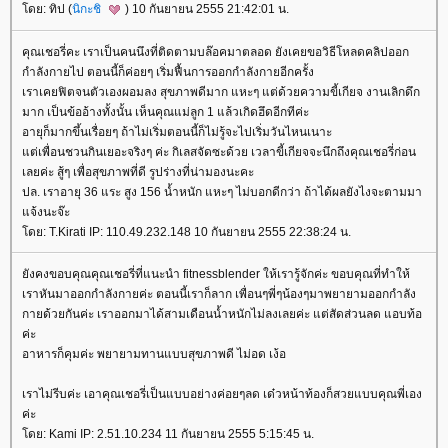
ดย: ทิป (
นิกะชิ
) 10 กันยายน 2555 21:42:01 น.
คุณเชอรี่คะ เราเป็นคนนึงที่ติดตามบล๊อคมาตลอด ยังเคยขอวิธีโหลดคลิปออก
กำลังกายไป ตอนนี้ก็ค่อยๆ เริ่มฟื้นการออกกำลังกายอีกครั้ง
เราเคยฟิตจนตัวเองผอมลง สุขภาพดีมาก แหะๆ แต่ด้วยความขี้เกียจ งานเลิกดึก
มาก เป็นข้ออ้างทั้งนั้น เห็นคุณแม่ลูก 1 แล้วเกิดฮึดอีกทีค่ะ
อายุก็มากขึ้นเรื่อยๆ ถ้าไม่เริ่มตอนนี้ก็ไม่รู้จะไปเริ่มวันไหนเนาะ
ต่เพื่อนชวนกินเยอะจริงๆ ค่ะ กิเลสจัดซะด้วย เวลาขี้เกียจจะนึกถึงคุณเชอรี่ก่อน
เลยค่ะ สู้ๆ เพื่อสุขภาพที่ดี รูปร่างที่น่ามองนะคะ
ปล. เราอายุ 36 แระ สูง 156 น้ำหนัก แหะๆ ไม่บอกดีกว่า ถ้าได้ผลยังไงจะตามมา
จ้งนะจ๊ะ
ดย: T.Kirati IP: 110.49.232.148 10 กันยายน 2555 22:38:24 น.
ังคงขอบคุณคุณเชอรี่ที่แนะนำ fitnessblender ให้เรารู้จักค่ะ ขอบคุณที่ทำให้
เราหันมาออกกำลังกายค่ะ ตอนนี้เราก็ลาก เพื่อนๆพี่ๆน้องๆมาพยายามออกกำลัง
กายด้วยกันค่ะ เราออกมาได้สามเดือนน้ำหนักไม่ลงเลยค่ะ แต่สัดส่วนลด แอบท้อ
ค่ะ
อาหารก็คุมค่ะ พยายามทานแบบสุขภาพดี ไม่อด เง้อ
เราไม่รีบค่ะ เอาคุณเชอรี่เป็นแบบอย่างค่อยๆลด เด๋วหน้าท้องก็สวยแบบคุณพี่เอง
ค่ะ
ดย: Kami IP: 2.51.10.234 11 กันยายน 2555 5:15:45 น.