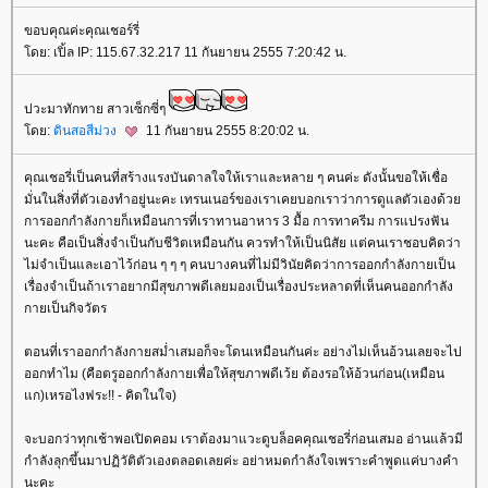
ขอบคุณค่ะคุณเชอร์รี่
ดย: เปิ้ล IP: 115.67.32.217 11 กันยายน 2555 7:20:42 น.
ปวะมาทักทาย สาวเซ็กซี่ๆ
ดย:
ดินสอสีม่วง
11 กันยายน 2555 8:20:02 น.
คุณเชอรี่เป็นคนที่สร้างแรงบันดาลใจให้เราและหลาย ๆ คนค่ะ ดังนั้นขอให้เชื่อ
มั่นในสิ่งที่ตัวเองทำอยู่นะคะ เทรนเนอร์ของเราเคยบอกเราว่าการดูแลตัวเองด้ว
การออกกำลังกายก็เหมือนการที่เราทานอาหาร 3 มื้อ การทาครีม การแปรงฟัน
นะคะ คือเป็นสิ่งจำเป็นกับชีวิตเหมือนกัน ควรทำให้เป็นนิสัย แต่คนเราชอบคิดว่า
ไม่จำเป็นและเอาไว้ก่อน ๆ ๆ ๆ คนบางคนที่ไม่มีวินัยคิดว่าการออกกำลังกายเป็น
เรื่องจำเป็นถ้าเราอยากมีสุขภาพดีเลยมองเป็นเรื่องประหลาดที่เห็นคนออกกำลัง
กายเป็นกิจวัตร
ตอนที่เราออกกำลังกายสม่ำเสมอก็จะโดนเหมือนกันค่ะ อย่างไม่เห็นอ้วนเลยจะไป
ออกทำไม (คือตรูออกกำลังกายเพื่อให้สุขภาพดีเว้ย ต้องรอให้อ้วนก่อน(เหมือน
ก)เหรอไงฟระ!! - คิดในใจ)
จะบอกว่าทุกเช้าพอเปิดคอม เราต้องมาแวะดูบล็อคคุณเชอรี่ก่อนเสมอ อ่านแล้วมี
กำลังลุกขึ้นมาปฏิวัติตัวเองตลอดเลยค่ะ อย่าหมดกำลังใจเพราะคำพูดแค่บางคำ
นะคะ