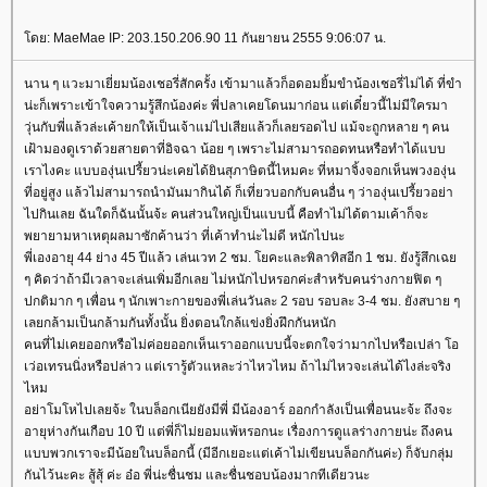
ดย: MaeMae IP: 203.150.206.90 11 กันยายน 2555 9:06:07 น.
นาน ๆ แวะมาเยี่ยมน้องเชอรี่สักครั้ง เข้ามาแล้วก็อดอมยิ้มขำน้องเชอรี่ไม่ได้ ที่ขำ
น่ะก็เพราะเข้าใจความรู้สึกน้องค่ะ พี่ปลาเคยโดนมาก่อน แต่เดี๋ยวนี้ไม่มีใครมา
วุ่นกับพี่แล้วล่ะเค้ายกให้เป็นเจ้าแม่ไปเสียแล้วก็เลยรอดไป แม้จะถูกหลาย ๆ คน
เฝ้ามองดูเราด้วยสายตาที่อิจฉา น้อย ๆ เพราะไม่สามารถอดทนหรือทำได้แบบ
เราไงคะ แบบองุ่นเปรี้ยวน่ะเคยได้ยินสุภาษิตนี้ไหมคะ ที่หมาจิ้งจอกเห็นพวงองุ่น
ที่อยู่สูง แล้วไม่สามารถนำมันมากินได้ ก็เที่ยวบอกกับคนอื่น ๆ ว่าองุ่นเปรี้ยวอย่า
ไปกินเลย ฉันใดก็ฉันนั้นจ้ะ คนส่วนใหญ่เป็นแบบนี้ คือทำไม่ได้ตามเค้าก็จะ
พยายามหาเหตุผลมาซักค้านว่า ที่เค้าทำน่ะไม่ดี หนักไปนะ
พี่เองอายุ 44 ย่าง 45 ปีแล้ว เล่นเวท 2 ชม. โยคะและพิลาทิสอีก 1 ชม. ยังรู้สึกเฉ
ๆ คิดว่าถ้ามีเวลาจะเล่นเพิ่มอีกเลย ไม่หนักไปหรอกค่ะสำหรับคนร่างกายฟิต ๆ
ปกติมาก ๆ เพื่อน ๆ นักเพาะกายของพี่เล่นวันละ 2 รอบ รอบละ 3-4 ชม. ยังสบาย ๆ
เลยกล้ามเป็นกล้ามกันทั้งนั้น ยิ่งตอนใกล้แข่งยิ่งฝึกกันหนัก
คนที่ไม่เคยออกหรือไม่ค่อยออกเห็นเราออกแบบนี้จะตกใจว่ามากไปหรือเปล่า โอ
เว่อเทรนนิ่งหรือปล่าว แต่เรารู้ตัวแหละว่าไหวไหม ถ้าไม่ไหวจะเล่นได้ไงล่ะจริง
ไหม
อย่าโมโหไปเลยจ้ะ ในบล็อกเนียยังมีพี่ มีน้องอาร์ ออกกำลังเป็นเพื่อนนะจ้ะ ถึงจะ
อายุห่างกันเกือบ 10 ปี แต่พี่ก็ไม่ยอมแพ้หรอกนะ เรื่องการดูแลร่างกายน่ะ ถึงคน
บบพวกเราจะมีน้อยในบล็อกนี้ (มีอีกเยอะแต่เค้าไม่เขียนบล็อกกันค่ะ) ก็จับกลุ่ม
กันไว้นะคะ สู้สุ้ ค่ะ อ๋อ พี่น่ะชื่นชม และชื่นชอบน้องมากทีเดียวนะ