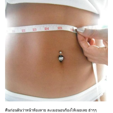
คืนก่อนฝันว่าหน้าท้องลาย ละเมอนอนร้องไห้เฉยเลย ฮ่าๆๆ