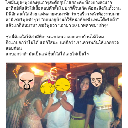
ไขมันปูดๆพุงป่องๆแถวๆสะดือยุบไปเยอะค่ะ ท้องบางลงมาก
อาทิตย์ที่แล้วใส่เสื้อคอปตัวสั้นไปปาร์ตี้วันเกิด คือตะลึงกันทั้งงาน
มีพี่อีกคนก็ใส่ด้วย แต่หลายคนมาทักว่าเชอรี่ว่า หน้าท้องราบมาก
สามีเชอรี่พูดขำๆว่า "ตอนอยู่บ้านก็ใช้หน้าท้องชี แทนโต๊ะรีดผ้า"
ล้วแกก็หันมาหาเชอรี่พูดว่า "เอามา 10 บาทค่าชม" ฮ่าๆๆ
ชุดนี้ต้องใส่ให้สามีพิจารณาก่อนว่าออกจากบ้านได้ไหม
ถึงแกบอกว่าไม่ได้ แต่ก็ใส่นะ แต่ถือว่าเราเคารพกันให้แกตรวจ
สอบก่อน
กบอกว่าถ้ามันเป็นแฟชั่นก็ใส่ได้เลยไม่เป็นไร