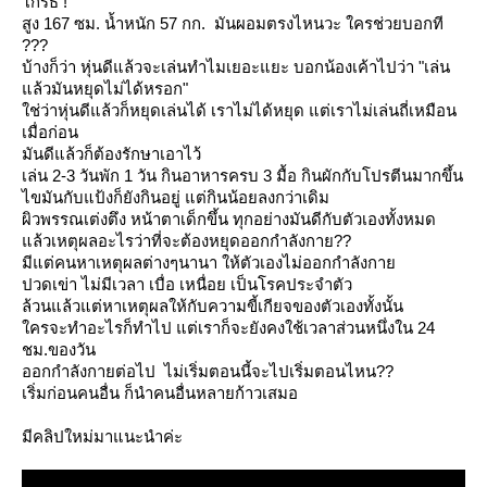
กรธ !
สูง 167 ซม. น้ำหนัก 57 กก. มันผอมตรงไหนวะ ใครช่วยบอกที
???
บ้างก็ว่า หุ่นดีแล้วจะเล่นทำไมเยอะแยะ บอกน้องเค้าไปว่า "เล่น
ล้วมันหยุดไม่ได้หรอก"
ช่ว่าหุ่นดีแล้วก็หยุดเล่นได้ เราไม่ได้หยุด แต่เราไม่เล่นถี่เหมือน
เมื่อก่อน
มันดีแล้วก็ต้องรักษาเอาไว้
เล่น 2-3 วันพัก 1 วัน กินอาหารครบ 3 มื้อ กินผักกับโปรตีนมากขึ้น
ไขมันกับแป้งก็ยังกินอยู่ แต่กินน้อยลงกว่าเดิม
ผิวพรรณเต่งตึง หน้าตาเด็กขึ้น ทุกอย่างมันดีกับตัวเองทั้งหมด
ล้วเหตุผลอะไรว่าที่จะต้องหยุดออกกำลังกาย??
มีแต่คนหาเหตุผลต่างๆนานา ให้ตัวเองไม่ออกกำลังกา
ปวดเข่า ไม่มีเวลา เบื่อ เหนื่อย เป็นโรคประจำตัว
ล้วนแล้วแต่หาเหตุผลให้กับความขี้เกียจของตัวเองทั้งนั้น
ครจะทำอะไรก็ทำไป แต่เราก็จะยังคงใช้เวลาส่วนหนึ่งใน 24
ชม.ของวัน
ออกกำลังกายต่อไป ไม่เริ่มตอนนี้จะไปเริ่มตอนไหน??
เริ่มก่อนคนอื่น ก็นำคนอื่นหลายก้าวเสมอ
มีคลิปใหม่มาแนะนำค่ะ