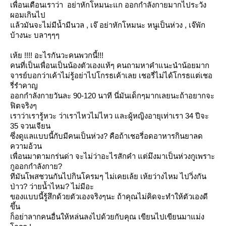
เพื่อนเตือนเราว่า อย่าหักโหมนะแก ออกกำลังกายมากไประวัง
ผอมเกินไป
ล้วมันจะไม่มีน้ำมีนวล , เจ๊ อย่าหักโหมนะ หนูเป็นห่วง , เจ๊พัก
บ้างนะ บลาๆๆๆ
เห้ย !!!! อะไรกันวะคนพวกนี้!!!
คนที่เป็นเพื่อนเป็นน้องตัวเองแท้ๆ คนถามหาคำแนะนำน้อยมาก
จารย์บอกว่าเค้าไม่รู้อย่าไปโกรธเค้าเลย เชอรี่ไม่ได้โกรธแต่เชอ
รี่รำคาญ
ออกกำลังกายวันละ 90-120 นาที นี่มันเด็กๆมากเลยนะถ้าอยากจะ
ฟิตจริงๆ
เราว่าเรารู้หวะ ว่าเราไหวไม่ไหว และผู้หญิงอายุเท่าเรา 34 ปีจะ
35 จวนเจียน
ซึ่งดูแลแบบนี้กับมีคนเป็นห่วง? คือถ้าเชอรี่อดอาหารกินยาลด
ความอ้วน
เพื่อนมาตามกร่นด่า จะไม่ว่าอะไรสักคำ แต่มึงมาเป็นห่วงกูเพราะ
กูออกกำลังกาย?
ทีมันโพสชวนกันไปกินโครมๆ ไม่เคยเล้ย เห้ยว่างไหม ไปวิ่งกัน
ป่าว? ว่ายน้ำไหม? ไม่มีอะ
ของแบบนี้รู้สึกด้วยตัวเองจริงๆนะ ถ้าคุณไม่คิดจะทำให้ตัวเองดี
ขึ้น
ก็อย่าลากคนอื่นให้หล่นลงไปด้วยกับคุณ เขียนไปเขียนมาแม่ง