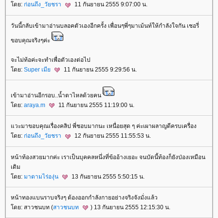
ดย:
ก่อนถึง_วัยชรา
11 กันยายน 2555 9:07:00 น.
วันนี้กลับเข้ามาอ่านบลอคตัวเองอีกครั้ง เพื่อนๆพี่ๆมาเม้นท์ให้กำลังใจกัน เชอรี่
ขอบคุณจริงๆค่ะ
จะไม่ท้อค่ะจะทำเพื่อตัวเองต่อไป
ดย:
Super เมี
11 กันยายน 2555 9:29:56 น.
เข้ามาอ่านอีกรอบ..น้ำตาไหลด้วยคน
ดย:
araya.m
11 กันยายน 2555 11:19:00 น.
วะมาขอบคุณเรื่องคลิป พี่ชอบมากนะ เหนื่อยสุด ๆ ค่ะเผาผลาญดีครบเครื่อง
ดย:
ก่อนถึง_วัยชรา
12 กันยายน 2555 11:55:53 น.
หน้าท้องสวยมากค่ะ เราเป็นบุคคลหนึ่งที่ข้ออ้างเยอะ จนบัดนี้ท้องก็ยังป่องเหมือน
เดิม
ดย:
มาดามไร่องุ่น
13 กันยายน 2555 5:50:15 น.
หน้าทองแบนราบจริงๆ ต้องออกกำลังกายอย่างจริงจังมั่งแล้ว
ดย: สาวชนบท (
สาวชนบท
) 13 กันยายน 2555 12:15:30 น.