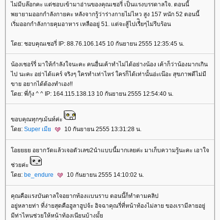
ไม่มีบล๊อกคะ แต่ชอบเข้ามาอ่านของคุณเชอรี่ เป็นแรงบรรดาลใจ. ตอนนี้
พยายามออกกำลังกายคะ หลังจากรู้ว่าร่างกายไม่ไหว สูง 157 หนัก 52 ตอนนี้
เริ่มออกกำลังกายคุมอาหาร เหลืออยู่ 51. แต่จะสู้ไปเรื่ิยๆไม่รีบร้อน
ดย: ชอบคุณเชอรี่ IP: 88.76.106.145 10 กันยายน 2555 12:35:45 น.
น้องเชอร์รี่ มาให้กำลังใจนะคะ คนอื่นเค้าทำไม่ได้อย่างน้อง เค้าก็ว่าน้องมากเกิน
ไป นะคะ อย่าได้แคร์ จริงๆ ใครทำเท่าไหร่ ใครก็ได้เท่านั้นอ่ะเน๊อะ สุขภาพดีไม่มี
ขาย อยากได้ต้องทำเอง!!
ดย: พี่กุ้ง ^ ^ IP: 164.115.138.13 10 กันยายน 2555 12:54:40 น.
ขอบคุณทุกๆเม้นท์ค่ะ
ดย:
Super เมี
10 กันยายน 2555 13:31:28 น.
อยยยย อยากวัดแล้วเจอตัวเลข2นำแบบนี้มากเลยค่ะ มาเก็บความรู้นะคะ เอาใจ
ช่วยค่ะ
ดย:
be_endure
10 กันยายน 2555 14:10:02 น.
คุณคือเเรงบันดาลใจอยากท้องเเบนราบ ตอนนี้ก็ทำตามคลิป
อยู่หลายท่า ที่ง่ายสุดคือฮูลาฮูปจ้ะ อิจฉาคุณรี่ที่หน้าท้องไม่ลาย ของเรามีลายอยู่
มีท่าไหนช่วยให้หน้าท้องเนียนบ้างมั้