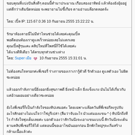
ขอบคุณที่เเบ่งปันสิ่่งดีๆ ตอนนี้ทำมาประมาณ เกือบสองอาทิตย์ เเล้วท้องยังยุ้ยอยู่
เเต่ดีกว่าเดิมนิดหน่อย จะพยายามไม่ขี้เกียจ ตามอ่านบล๊อกตลอดจ้ะ
ดย: เปิ้ล IP: 115.67.0.36 10 กันยายน 2555 15:22:22 น.
รักษาท้องลายนี่ไม่มีท่าไหนช่วยได้เลยค่ะคุณเปิ้ล
พอดีตอนท้องเราดูแลเร็วหน่อยเลยไม่แตกเล
คุณเปิ้ลสู้ๆนะคะ คลิปใหม่ที่โพสนี่ก็ใช้ได้เลยค่ะ
ได้แรงดีทีเดียว ได้ครบทุกส่วนช่วงล่าง
ดย:
Super เมี
10 กันยายน 2555 15:31:01 น.
ไม่ต้องสนใจหรอกค่ะพี่เชอรี่ ร่างกายของเราเรารู้ตัวดี รักตัวเอง ดูแลตัวเอง ไม่ผิด
ซะหน่อ
ล้วออกกำลังกายนี่ยิ่งออกยิ่งสุขภาพดี ยิ่งหน้าเด็ก ยิ่งแข็งแรง มันไม่ได้เกี่ยวกับ
ค่อ้วนผอมอย่างเดียวซะหน่อ
ังไงพี่เชอรี่ก็เป็นกำลังใจของทิปเสมอค่ะ โดยเฉพาะบล๊อควันที่พี่เชอรีลงรูปจับ
อะไรสักอย่างไม่แน่ใจว่าใช่งูรึเปล่า (ลืมว่าจับอะไร มัวแต่มองแขน-*-) ทิปนึกถึงที
ไร กำลังใจพุ่งเต็มเลยค่ะ บอกตัวเองว่าสักวันนึงจะเอาแขนแบบนี้ สักวันนึงจะเต้น
ตามคลิปพี่เชอรี่ให้ได้ แต่ตอนนี้ขอเอาไขมันออกก่อน อีกพักใหญ่ๆจะเริ่มสร้าง
กล้ามเนื้อแล้วค่ะ