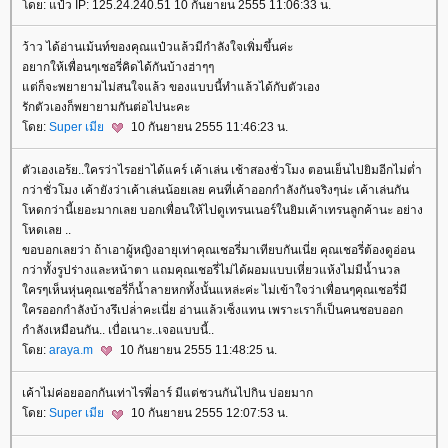
ดย: แป๋ว IP: 125.24.240.51 10 กันยายน 2555 11:06:33 น.
ว้าว ได้อ่านเม้นท์ของคุณแป๋วแล้วมีกำลังใจเพิ่มขึ้นค่ะ
อยากให้เพื่อนๆเชอรี่คิดได้กันบ้างฮ่าๆๆ
ต่ก็จะพยายามไม่สนใจแล้ว ของแบบนี้ทำแล้วได้กับตัวเอง
รักตัวเองก็พยายามกันต่อไปนะคะ
ดย:
Super เมี
10 กันยายน 2555 11:46:23 น.
ตัวเองเอร้ย..ใครว่าไรอย่าได้แคร์ เค้าเล่น เช้าสองชั่วโมง ตอนเย็นไปยิมอีกไม่ต่ำ
กว่าชั่วโมง เค้ายังว่าเค้าเล่นน้อยเลย คนที่เค้าออกกำลังกันจริงๆน่ะ เค้าเล่นกัน
หดกว่านี้เยอะมากเลย บอกเพื่อนให้ไปดูเทรนเนอร์ในยิมเค้าเทรนลูกค้านะ อย่าง
หดเลย ..
ขอบอกเลยว่า ถ้าเอาผู้หญิงอายุเท่าคุณเชอรี่มาเทียบกันเนี่ย คุณเชอรี่ต้องดูอ่อน
กว่าทั้งรูปร่างและหน้าตา แถมคุณเชอรี่ไม่ได้ผอมแบบเหี่ยวแห้งไม่มีน้ำนวล
ครๆเห็นหุ่นคุณเชอรี่ก็น้ำลายหกทั้งนั้นแหล่ะค่ะ ไม่เข้าใจว่าเพื่อนๆคุณเชอรี่มี
ครออกกำลังบ้างรึเปล่่าคะเนี่ย อ่านแล้วเซ็งแทน เพราะเราก็เป็นคนชอบออก
กำลังเหมือนกัน.. เบื่อเนาะ..เจอแบบนี้..
ดย:
araya.m
10 กันยายน 2555 11:48:25 น.
เค้าไม่ค่อยออกกันเท่าไรพี่อาร์ มีแต่ชวนกันไปกิน บ่อยมาก
ดย:
Super เมี
10 กันยายน 2555 12:07:53 น.