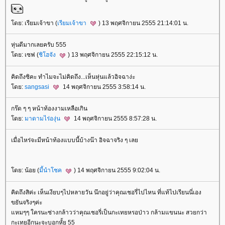
ดย: เรียมเจ้าขา (
เรียมเจ้าขา
) 13 พฤศจิกายน 2555 21:14:01 น.
หุ่นดีมากเลยครับ 555
ดย: เซฟ (
ชิโฮจัง
) 13 พฤศจิกายน 2555 22:15:12 น.
คิดถึงซิคะ ทำไมจะไม่คิดถึง...เห็นหุ่นแล้วอิจฉาง่ะ
ดย:
sangsasi
14 พฤศจิกายน 2555 3:58:14 น.
กร๊ด ๆ ๆ หน้าท้องงามเหลือเกิน
ดย:
มาดามไร่องุ่น
14 พฤศจิกายน 2555 8:57:28 น.
เมื่อไหร่จะมีหน้าท้องแบบนี้บ้างน๊า อิจฉาจริง ๆ เล
ดย: น้อย (
มี้นำโชค
) 14 พฤศจิกายน 2555 9:02:04 น.
คิดถึงสิค่ะ เห็นเงียบๆไปหลายวัน นึกอยู่ว่าคุณเชอรี่ไปไหน ที่แท้ไปเรียนนี่เอง
ขยันจริงๆค่ะ
หมๆๆ ใครนะช่างกล้าวว่าคุณเชอรี่เป็นกะเทยหรอป่าว กล้ามแขนนะ สวยกว่า
กะเทยอีกนะจะบอกหั้ย 55