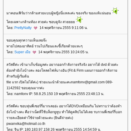
มาคอนเฟิร์มว่ากล้ามสวยแบบผู้หญิงนี่แหละค่ะ ของจริง ของแท้แน่นอน
ดยเฉพาะกล้ามท้อง สวยค่ะ ชอบดูจัง สว
ดย:
PrettyNatty
14 พฤศจิกายน 2555 9:11:06 น.
ขอบคุณทุกความเห็นเลยจ๊ะ
หายไปสองอาทิตย์ รวมไปเรียนและขี้เกียจด้วยแหะๆ
ดย:
Super เมี
14 พฤศจิกายน 2555 10:24:05 น.
สวัสดีค่ะ เข้ามาเก็บข้อมูลค่ะ อยากออกกำลังกายจริงจัง อยากได้ dvd ด้วยค่ะ
ต้องทำยังไงบ้างคะ ลองโหลดไฟล์บางอัน (Fit & Firm แผนการออกกำลังกา
สำหรับผู้เริ่มต้น
file แรก เปิดไม่ได้ค่ะ) ช่วยแนะนำด้วยนะคะnamfonv@gmail.com 089-
1142592 ขอบคุณมากค่ะ
ดย: namfonv IP: 58.8.25.150 19 พฤศจิกายน 2555 23:48:13 น.
สวัสดีค่ะ ชอบหุ่นพี่เชอร์รี่มากเลยอ่ะ อยากได้DVDเหมือนกัน ไม่ทราบว่าต้องทำ
ังไงบ้างคะ คือว่าเน็ตที่ใช้บล็อกยูทูบ ทำให้ดูคลิปไม่ได้เลย รบกวนพี่เชอร์รี่บอก
รายละเอียดค่าใช้จ่ายด้วยนะคะ (ยินดีจ่ายค่ะ)
pwanvika@hotmail.co.th
ดย: จิน IP: 180.183.97.158 26 พฤศจิกายน 2555 14:54:59 น.