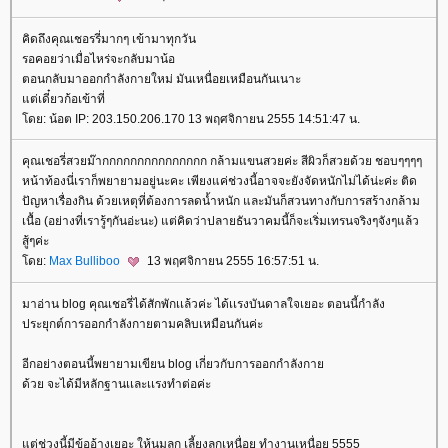
คิดถึงคุณเชอรรี่มากๆ เข้ามาทุกวัน
รอคอยว่าเมื่อไหร่จะกลับมาน้อ
ตอนกลับมาออกกำลังกายใหม่ มันเหนื่อยเหมือนกันเนาะ
ต่เดี๋ยวก้อเข้าที่
ดย: น้อต IP: 203.150.206.170 13 พฤศจิกายน 2555 14:51:47 น.
คุณเชอรี่สวยม๊ากกกกกกกกกกกกกกก กล้ามแขนสวยค่ะ สีผิวก็สวยด้วย ชอบๆๆๆๆ
หน้าท้องนี่เราก็พยายามอยู่นะคะ เพียงแค่ช่วงนี้อาจจะยังจัดหนักไม่ได้น่ะค่ะ ติด
ปัญหาเรื่องกิน ด้วยเหตุที่ต้องการลดน้ำหนัก และมันก็สวนทางกับการสร้างกล้าม
เนื้อ (อย่างที่เรารู้ๆกันอ่ะนะ) แต่คิดว่าปลายธันวาคมนี้ก็จะเริ่มเทรนจริงๆจังๆแล้ว
สู้ๆค่ะ
ดย:
Max Bulliboo
13 พฤศจิกายน 2555 16:57:51 น.
มาอ่าน blog คุณเชอรี่ได้สักพักเเล้วค่ะ ได้เเรงบันดาลใจเยอะ ตอนนี้กำลัง
ประยุกต์การออกกำลังกายตามคลิบเหมือนกันค่ะ
อีกอย่างตอนนี้พยายามเขียน blog เกี่ยวกับการออกกำลังกา
ด้วย จะได้มีหลักฐานเเละเเรงทำต่อค่ะ
ต่ช่วงนี้มีข้ออ้างเยอะ ให้นมลูก เลี้ยงลูกเหนื่อย ทำงานเหนื่อย 5555