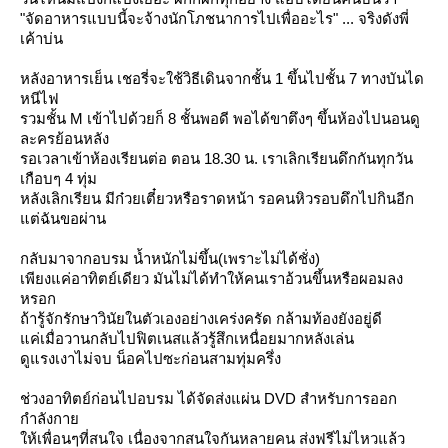
"จัดอาหารแบบนี้จะจ้างนักโภชนาการไปเพื่ออะไร" ... จริงดังพี่
เค้าบ่น
หลังอาหารเย็น เชอรี่จะใช้วิธีเดินจากชั้น 1 ขึ้นไปชั้น 7 ทางบันได
หนีไฟ
รวมชั้น M เข้าไปด้วยก็ 8 ชั้นพอดี พอได้ขาตึงๆ ขึ้นห้องไปนอนดู
ละครย้อนหลัง
รอเวลาเข้าห้องเรียนต่อ ตอน 18.30 น. เราเลิกเรียนดึกกันทุกวัน
เกือบๆ 4 ทุ่ม
หลังเลิกเรียน มีก๋วยเตี๋ยวหรือราดหน้า รอคนหิวรอบดึกไปกินอีก
ต่ฉันขอผ่าน
กลับมาจากอบรม น้ำหนักไม่ขึ้น(เพราะไม่ได้ชั่ง)
เพียงแค่อาทิตย์เดียว มันไม่ได้ทำให้คนเราอ้วนขึ้นหรือผอมลง
หรอก
ถ้ารู้จักรักษาวินัยในตัวเองอย่างเคร่งครัด กล้ามท้องยังอยู่ดี
ค่เมื่อวานกลับไปฟิตเนสแล้วรู้สึกเหนื่อยมากหลังเล่น
ดูแรงเงาไม่จบ น็อคไปซะก่อนสามทุ่มครึ่ง
ช่วงอาทิตย์ก่อนไปอบรม ได้จัดส่งแผ่น DVD สำหรับการออก
กำลังกา
ห้เพื่อนๆที่สนใจ เนื่องจากสนใจกันหลายคน ส่งฟรีไม่ไหวแล้ว