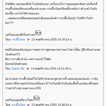
สวัสดีค่ะ ขอบคุณที่เข้าไปเม้นท์นะคะ แต่ไม่แน่ใจว่าคุณsuperเมียอ่านบล็อกที่
กระติ๊บน้อยเขียนจบหรือเปล่านะคะ กระติ๊บน้อยเขียนตั้งแต่ต้นว่าทำแค่1วันกับ
สองมื้อ และไม่ได้ทำต่อนะคะ
....เลยออกงงๆที่คุณคุณsuperเมียคอมเม้นท์ว่ากระติ๊บน้อยรู้ว่าไม่ดีทำไมทำ
ต่อ???
ต่ก็ขอบคุณที่เป็นห่วงค่ะ
ดย:
กระติ๊บน้อ
13 พฤศจิกายน 2555 14:19:13 น.
พอดีไม่ค่อยสนับสนุนการอดอาหารสูตรลดเร่งด่วนอะไรพวกนี้ค่ะ รู้สึกเป็นห่วงเล
เม้นท์บอกไว้
คิดว่าอ่านดีแล้วค่ะ แต่เราคงเข้าใจผิด
ต้องขอโทษด้วยค่ะ
ดย:
Super เมี
13 พฤศจิกายน 2555 14:21:39 น.
อ่อ ธรรมดากระติ๊บน้อยก็ไม่ได้ทำหรอกค่ะสูตรพวกนี้ แค่ลองดูเฉยๆน่ะค่ะ ว่ามัน
ลงอย่างที่เขาคุยกันไหมแค่นั้นเอง ทำไปวันหนึ่งวันกับสองมื้อก็บอกน้องๆที่รอผล
ว่าอย่าทำเลย เธอตายแน่ 555
ต่ก็ขอบคุณที่ห่วงใยค่ะ
ดย:
กระติ๊บน้อ
13 พฤศจิกายน 2555 14:38:24 น.