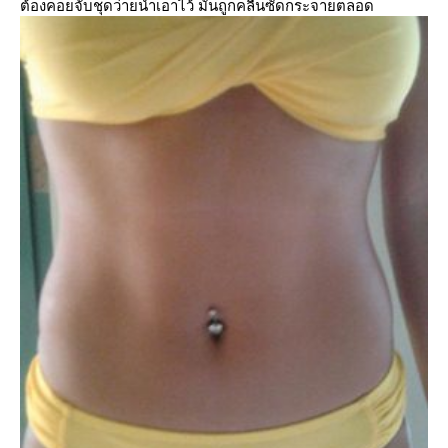
ต้องคอยจับชุดว่ายน้ำเอาไว้ มันถูกคลื่นซัดกระจายตลอด