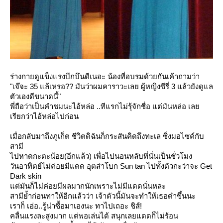
ร่างกายดูแข็งแรงบึกบึนดีเนอะ น้องที่อบรมด้วยกันเค้าถามว่า
"เจ๊จะ 35 แล้เหรอ?? มันว่าผมคาราวะเลย ผู้หญิงซีรี่ 3 แล้วยังดูแล
ตัวเองดีขนาดนี้"
พี่ถือว่าเป็นคำชมนะไอ้หล่อ ..ทีแรกไม่รุ้จักชื่อ แต่มันหล่อ เล
เรียกว่าไอ้หล่อไปก่อน
เมื่อกลับมาถึงภูเก็ต ชีวิตดิฉันก็กระสันคิดถึงทะเล ซิ่งมอไซค์กับ
สามี
ไปหาดกะตะน้อย(อีกแล้ว) เพื่อไปนอนหลับที่นั่นเป็นชั่วโมง
วันอาทิตย์ไม่ค่อยมีแดด อุตส่าโบก Sun tan ไปทั้งตัวกะว่าจะ Get
Dark skin
ต่มันก็ไม่ค่อยมีผลมากนักเพราะไม่มีแดดนั่นหละ
สามีย้ำก่อนทาให้อีกแล้วว่า เจ้าตัวนี้มันจะทำให้เธอดำขึ้นนะ
เราก็ เอ่อ..รู้น่าซื้อมาเองนะ ทาไปเถอะ ชิส์!
คลื่นแรงละสูงมาก แต่พอเล่นได้ สนุกเลยแดดก็ไม่ร้อน