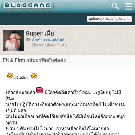
Super เมี
ฝากข้อความหลังไมค์
ผู้ติดตามบล็อก : 71 คน
Fit & Firm กลับมาฟิตกันต่อค่ะ
สวัสดีค่ะ
เค้ากลับมาแล้ว
มีใครคิดถึงเค้าบ้างไหม..... ((เงียบ)) ไม่มี
สินะ
หายไปปฏิบัติภาระกิจนักศึกษา(แก่) มาเป็นอาทิตย์ ไปเข้าอบรม
เข้มที่ มสธ.
มันไม่น่าเบื่ออย่างที่คิดไว้เลยสักนิด ได้มีเพื่อนใหม่อีกเยอะ สนุก
ทุกวัน
5 วัน 4 คืน ผ่านไปไวมาก อาหารเลือกกินได้ไม่มากนัก
วันไหนมีแป้งก็แป้งเยอะ ผักก็ผักทุกอย่าง แอบได้ยินคนบ่นว่า