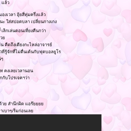
 แล้ว
งเวลา อุ้ยสี่ทุ่มครึ่งแล้ว
งนะ ใส่สปอตบลา เปลี่ยนกางเกง
เลิกเล่นตอนเที่ยงคืนกว่า
 ด้ว
คืน คืดถึงเตียงกะไหล่อาจารย์
ี่รู้จักที่ไม่ตื่นเต้นกับฟุตบอลยูโร
น่ๆ
นิท คงเลยเวลานอน
อกกับโปรเจคฯว่า
ยอะด้วย สำนึกผิด แอร๊
เอาเบาๆเริ่มก่อนเล