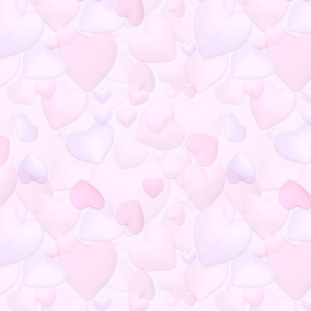
Fit & Firm Week for Cadio again
Fit & Firm บางทีก็เหนื่อยกับการ
อธิบา
Fit & Firm ในที่สุดก็ได้ไปเล่นน้ำ
สักที
Make up today
Fit & Firm เพราะฝนตก หรือเรา
ขี้เกียจไปเอง :P
Fit&Firm วันที่เท่าไรไม่รู้ เลิกนับ
ไปนานแล้ว
Fit & Firm สวัสดีวันที่ภูเก็ตน้ำ
ท่วมถึงในเมือง
Fit & Firm วันนี้รายงาน น้ำหนัก
Fit & Firm ขาเจ็บ เจ็บขา ป้าแดง
มา สารพัดอุปสรรค
Fit & Firm กลับมาฟิตกันต่อแล้ว
Fit & Firm อาการแพ้ยา
ทรกแซง
Fit & Firm หายไปหลายวัน