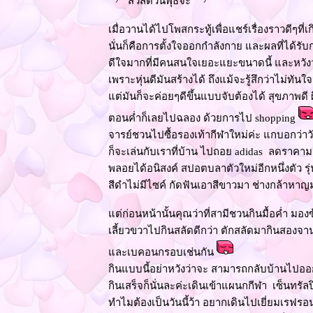
สวัสดีวันพุธจ๊ะ
เมื่อวานได้ไปโพสกระทู้เพื่อแชร์เรื่องราวดีๆที่เก
นั่นก็คือการตั้งใจออกกำลังกาย และผลที่ได้ร
ดีใจมากที่มีคนสนใจเยอะแยะขนาดนี้ และหวังว
เพราะหุ่นดีมันสร้างได้ ถึงแม้จะรู้สึกว่าไม่ทันใจว
ต่มันก็จะค่อยๆดีขึ้นแบบจับต้องได้ สุขภาพดี
ตอนค่ำก็เลยไปฉลอง ด้วยการไป shopping
จารย์ชวนไปซื้อรองเท้ากีฬาใหม่ค่ะ แกบอกว่าว
ก็จะเล่นกับเราที่บ้าน ไปถอย adidas ลดราคา
พลอยได้อนิสงค์ สปอตบลาตัวใหม่อีกหนึ่งตัว รุ
สีดำไม่มีไซค์ กัดฟันเอาสีขาวมา ช่างกล้าหาญม
ต่ก่อนหน้านั้นคุณว่าที่สามีชวนกินมื้อค่ำ มองซ
เลี้ยวขวาไปกินสลัดดีกว่า ตักสลัดมากินสอง
ละเบคอนกรอบเช่นกัน
กินแบบนี้อย่าหวังว่าจะ สามารถกลับบ้านไปอ
กินเสร็จก็นั่นละค่ะเดินเข้าแผนกกีฬา เซ็นทรั
ทำไมต้องเป็นวันนี้ว้า อยากเดินไปเยี่ยมเรฟรอน