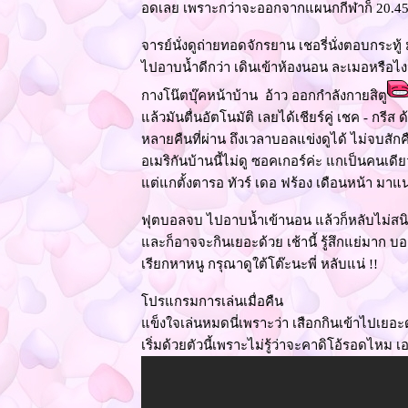
อดเลย เพราะกว่าจะออกจากแผนกกีฬาก็ 20.45
จารย์นั่งดูถ่ายทอดจักรยาน เชอรี่นั่งตอบกระทู้ มอ
ไปอาบน้ำดีกว่า เดินเข้าห้องนอน ละเมอหรือไ
กางโน๊ตบุ๊คหน้าบ้าน อ้าว ออกกำลังกายสิตู
ล้วมันตื่นอัตโนมัติ เลยได้เชียร์คู่ เชค - กรีส
หลายคืนที่ผ่าน ถึงเวลาบอลแข่งดูได้ ไม่จบสัก
อเมริกันบ้านนี้ไม่ดู ซอคเกอร์ค่ะ แกเป็นคนเดียวท
ต่แกตั้งตารอ ทัวร์ เดอ ฟร้อง เดือนหน้า มาแ
ฟุตบอลจบ ไปอาบน้ำเข้านอน แล้วก็หลับไม่ส
ละก็อาจจะกินเยอะด้วย เช้านี้ รู้สึกแย่มาก บ
เรียกหาหนู กรุณาดูใต้โต๊ะนะพี่ หลับแน่ !!
ปรแกรมการเล่นเมื่อคืน
ข็งใจเล่นหมดนี่เพราะว่า เสือกกินเข้าไปเ
เริ่มด้วยตัวนี้เพราะไม่รู้ว่าจะคาดิโอ้รอดไหม 