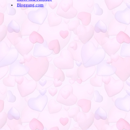
Fit & Firm ผู้หญิงกลัวการมี
Bloggang.com
กล้าม?
Fit & Firm Start squat for sexy
butt
Fit & Firm กลับมาฟิตกันต่อค่ะ
Fit & Firm หุ่นดีใครๆก็มีได้ จริงๆ
นะ
Fit & Firm ขยัน อดทน มีวินัย ใฝ่
ศึกษานะคะ
Fit & Firm บลอควันนี้ยาวมาก !!
หลายเรื่อง
Fit & Firm หยุดเขียนไปหลายวัน
พาลูกเที่ยวค่ะ
Fit & Firm Update my body for
this week
Fit & Firm เมื่อฉันเสพติด...
Fit & Firm อัพเดทหน้าท้องเบาๆ
ห้คนอิจฉา
Fit & Firm Can You HIIT like a
girl?