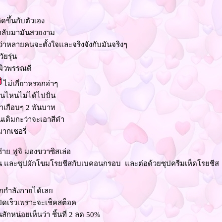
ิดขึ้นกับตัวเอง
ับกลับมามันสวยงาม
่าหลายคนจะตั้งใจและจริงจังกับมันจริงๆ
ัยรุ่น
 ผิวพรรณดี
ไม่เกี่ยวหรอกฮ่าๆ
ันไหนไม่ได้ไปปั่น
มาเกือบๆ 2 พันบาท
่นเดิมกะว่าจะเอาสีดำ
ากเชอรี่
้าย ฟูจิ มองขวาซิสเล่อ
จาน และซุปผักโขมโรยชีสกับเบคอนกรอบ และต่อด้วยซุปครีมเห็ดโรยชีส
อกกำลังกายได้เล
ลปิดเร็วเพราะจะเช็คสต็อค
สักหน่อยเห็นว่า ชิ้นที่ 2 ลด 50%