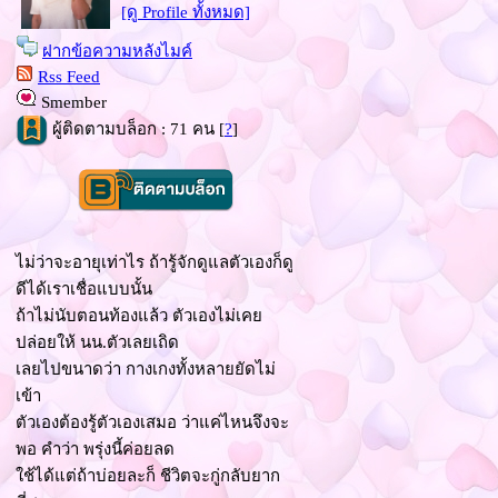
[ดู Profile ทั้งหมด]
ฝากข้อความหลังไมค์
Rss Feed
Smember
ผู้ติดตามบล็อก : 71 คน [
?
]
ไม่ว่าจะอายุเท่าไร ถ้ารู้จักดูแลตัวเองก็ดู
ดีได้เราเชื่อแบบนั้น
ถ้าไม่นับตอนท้องแล้ว ตัวเองไม่เค
ปล่อยให้ นน.ตัวเลยเถิด
เลยไปขนาดว่า กางเกงทั้งหลายยัดไม่
เข้า
ตัวเองต้องรู้ตัวเองเสมอ ว่าแค่ไหนจึงจะ
พอ คำว่า พรุ่งนี้ค่อยลด
ช้ได้แต่ถ้าบ่อยละก็ ชีวิตจะกู่กลับยาก