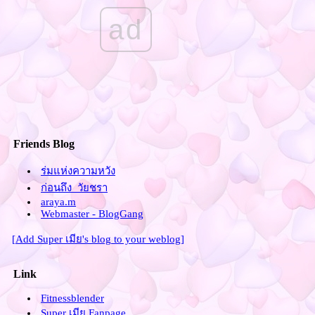
Fit & Firm Summer นี้มาทำผิวสี
ad
ทนกันไหมค่ะ ?
Fit & Firm จัดตารางการเล่น
ง่ายๆ
Fit & Firm Super เมีย in
Women's Health Mag.
Fit & Firm ปวดต้นคอเพราะซิ
ทอัพ เจ็บหลังเพราะสควอท มันยัง
Friends Blog
ไงกันนะ?
Fit & Firm Eat Clean
ร่มแห่งความหวัง
Fit & Firm 19 เดือนผ่านไปไว
ก่อนถึง_วัยชรา
เหมือนโกหกเน้อ!!
araya.m
Fit & Firm เธอผู้เคยถูกใครๆ
Webmaster - BlogGang
เรียกว่า ปลาวาฬ
[Add Super เมีย's blog to your weblog]
Fit & Firm เจ้าสาวกลับมาปั้นหุ่น
ต่อแล้วจ๊ะ
Link
งานแต่งเสร็จสิ้น ยังเหนื่อยอยู่เล
Fit & Firm น้ำหนัก 56 กก.แล้ว
Fitnessblender
สัดส่วนละ ???
Super เมีย Fanpage