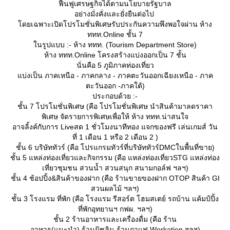
ฟื้นฟูเศรษฐกิจได้ตามนโยบายรัฐบาล
อย่างมั่งคั่งและยั่งยืนต่อไป
ดยเฉพาะเปิดโปรโมชั่นพิเศษรับประกันความพึงพอใจผ่าน ห้าง
ททท.Online ชั้น 7
นรูปแบบ :- ห้าง ททท. (Tourism Department Store)
ห้าง ททท.Online โครงสร้างแบ่งออกเป็น 7 ชั้น
นั่นคือ 5 ภูมิภาคท่องเที่ยว
บ่งเป็น ภาคเหนือ - ภาคกลาง - ภาคตะวันออกเฉียงเหนือ - ภาค
ตะวันออก -ภาคใต้)
ประกอบด้วย :-
ชั้น 7 โปรโมชั่นพิเศษ (คือ โปรโมชั่นพิเศษ นำสินค้ามาลดราคา
พิเศษ จัดรายการพิเศษเพื่อให้ ห้าง ททท.น่าสนใจ
อาจลิ้งค์กับการ Liveสด 1 ชั่วโมงนาทีทอง แจกของฟรี เล่นเกมส์ วัน
ที่ 1 เดือน 1 หรือ 2 เดือน 2 )
ชั้น 6 บริษัททัวร์ (คือ โปรแกรมทัวร์ที่บริษัททัวร์DMCในพื้นที่ขาย)
ชั้น 5 แหล่งท่องเที่ยวและกิจกรรม (คือ แหล่งท่องเที่ยวSTG แหล่งท่อง
เที่ยวชุมชน สวนน้ำ สวนสนุก สนามกอล์ฟ ฯลฯ)
ชั้น 4 ช้อปปิ้ง&สินค้าของฝาก (คือ ร้านขายของฝาก OTOP สินค้า GI
สวนผลไม้ ฯลฯ)
ชั้น 3 โรงแรม ที่พัก (คือ โรงแรม รีสอร์ต โฮมสเตย์ รถบ้าน แค้มป์ปิ้ง
ที่พักอุทยานฯ กฟผ. ฯลฯ)
ชั้น 2 ร้านอาหารและเครื่องดื่ม (คือ ร้าน
อาหาร(แนะนำ) ร้านมิชลิน ร้านกาแฟ Workation ฯลฯ)