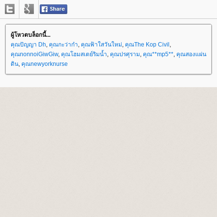
ผู้โหวตบล็อกนี้...
คุณปัญญา Dh
,
คุณกะว่าก๋า
,
คุณฟ้าใสวันใหม่
,
คุณThe Kop Civil
,
คุณnonnoiGiwGiw
,
คุณโฮมสเตย์ริมน้ำ
,
คุณปรศุราม
,
คุณ**mp5**
,
คุณสองแผ่น
ดิน
,
คุณnewyorknurse