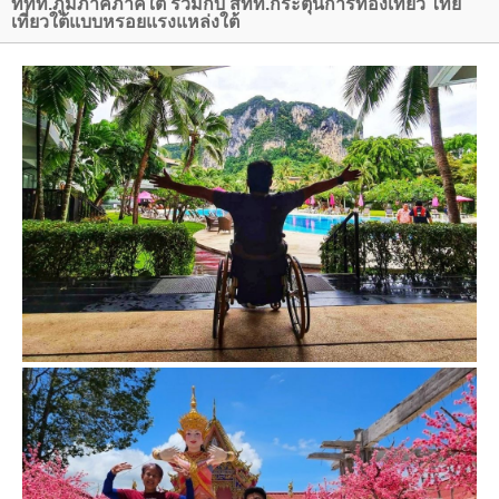
ททท.ภูมิภาคภาคใต้ ร่วมกับ สทท.กระตุ้นการท่องเที่ยว ไท
เที่ยวใต้แบบหรอยแรงแหล่งใต้