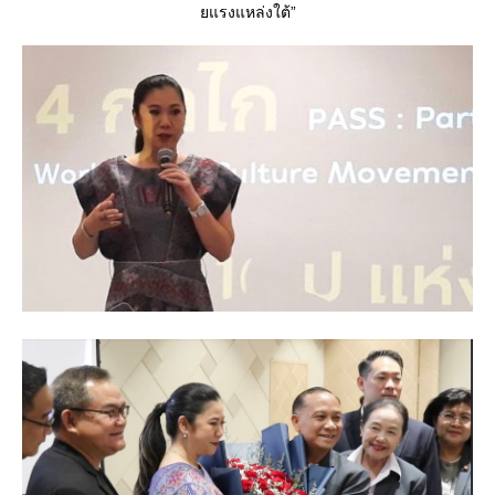
รงแหล่งใต้”